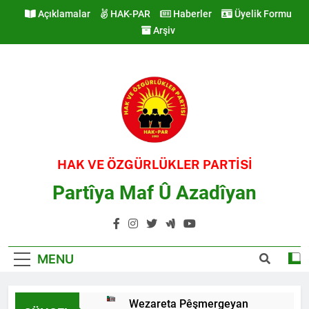
Skip
Açıklamalar
HAK-PAR
Haberler
Üyelik Formu
to
Arşiv
content
HAK VE ÖZGÜRLÜKLER PARTİSİ
Partîya Maf Û Azadîyan
MENU
Wezareta Pêşmergeyan