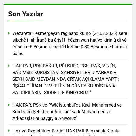
2 Yıl Ago
HAK-PAR Genel başkanı
Son Yazılar
Düzgün Kaplan Diyarbakır
Kitap Fuarını Ziyaret etti
2 Yıl Ago
HAK-PAR Kırklareli
Wezareta Pêşmergeyan ragihand ku îro (24.03.2026) serê
merkez ilçe teşkilatının 2.
sibehê ji ali Îranê ba êrişî li hêzên wan hatîye kirin û di vê
Olağan kongresi yapıldı.
2 Yıl Ago
êrişê de 6 Pêşmerge şehîd ketine û 30 Pêşmerge birîndar
HAK-PAR PM üyesi Yıldız
bûne.
TİMUR KDP Halkla İlişkiler
Dairesi başkanı sayın Jivan
2 Yıl Ago
HAK-PAR, PDK-BAKUR, PÊLKURD, PSK, PWK, VEJÎN,
Rozhbayani ile görüştü.
HAK-PAR heyeti, Hewler
BAĞIMSIZ KÜRDİSTANİ ŞAHSİYETLER DİYARBAKIR
de Kanal Kurd’u ziyaret
ŞEYH SAİD MEYDANINDA ORTAK AÇIKLAMA YAPTI:
etti
2 Yıl Ago
“İŞGALCİ İRAN DEVLETİ’NİN GÜNEY KÜRDİSTAN’A
HAK-PAR HEYETİ, SURİYE
SALDIRILARINI ŞİDDETLE KINIYORUZ.”
KÜRT ULUSAL MECLİSİ
ENKS BÜROSUNU ZİYARET
2 Yıl Ago
HAK-PAR, PSK ve PWK İstanbul’da Kadı Muhammed ve
ETTİ.
Hak ve Özgürlükler Partisi
Kürdistan Şehitlerini Andılar ‘’Kadı Muhammed ve
(HAK-PAR) Tunceli ili
Arkadaşlarını Saygıyla Anıyoruz’’
Pertek ilçesinin 2. Olağan
2 Yıl Ago
kongresi yapıldı.
Hak ve Ozgürlükler Partisi-HAK-PAR Başkanlık Kurulu
2 Yıl Ago