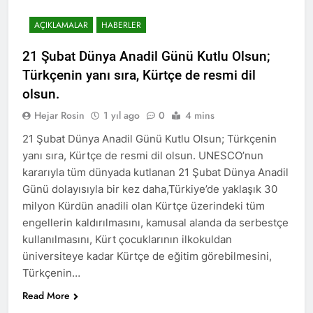
Hak ve Özgürlükler Partisi
AÇIKLAMALAR
HABERLER
HAK-PAR Elazığ il
teşkilatının 8. Olağan
2 Yıl Ago
21 Şubat Dünya Anadil Günü Kutlu Olsun;
kongresi 16.11.2024
ÇÖZÜM VE ÇÖZÜMLEME
Türkçenin yanı sıra, Kürtçe de resmi dil
tarihinde il binasında
-2- EĞRİ CETVEL İLE
yapıldı.
olsun.
DOĞRU ÇİZGİ ÇİZİLMEZ
2 Yıl Ago
Hejar Rosin
1 yıl ago
0
4 mins
HAK-PAR Genel başkanı
Düzgün Kaplan ve
21 Şubat Dünya Anadil Günü Kutlu Olsun; Türkçenin
beraberindeki heyet,
2 Yıl Ago
Alakad/PDK Dış ilişkiler
yanı sıra, Kürtçe de resmi dil olsun. UNESCO’nun
HAK-PAR Mersin il’i Silifke
siyasi büro başkanı Dr.
kararıyla tüm dünyada kutlanan 21 Şubat Dünya Anadil
İlçe Kongresi 9/11/2024
Kemal Kerküki ile görüştü
saat 13-15 saatleri arasında
Günü dolayısıyla bir kez daha,Türkiye’de yaklaşık 30
2 Yıl Ago
Taşucu mah.İsmet İnönü
milyon Kürdün anadili olan Kürtçe üzerindeki tüm
HAK-PAR Genel Başkanı
cd.5.sk No:1/E de yapıldı.
Düzgün KAPLAN CİZRE’DE
engellerin kaldırılmasını, kamusal alanda da serbestçe
‘Barış ve istikrar ancak Kürt
2 Yıl Ago
kullanılmasını, Kürt çocuklarının ilkokuldan
meselesinin adil çözüme
HAK-PAR Adana il’i Sarıçam ve
üniversiteye kadar Kürtçe de eğitim görebilmesini,
kavuşturulması ile mümkün
Çukurova İlçe Kongreleri
Türkçenin…
olacaktır’
yapıldı.
2 Yıl Ago
Read More
2 Yıl Ago