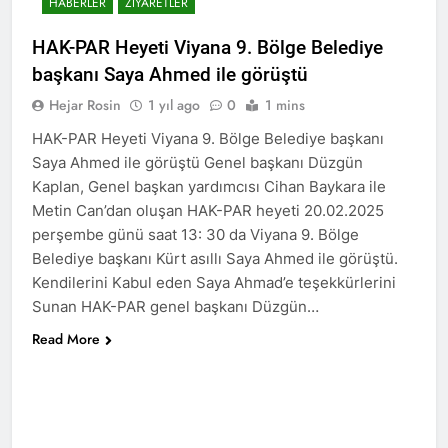
HABERLER
ZIYARETLER
HAK- PAR heyeti, YNK
HAK-PAR Heyeti Viyana 9. Bölge Belediye
Merkez Komite üyesi ve
Parti Sözcüsü Sadi Pire ve
başkanı Saya Ahmed ile görüştü
2 Yıl Ago
Merkez komite üyesi Rebaz
24 Kasım 2015 tarihi, yol
Hejar Rosin
1 yıl ago
0
1 mins
Berkoty ile görüştü.
arkadaşımız Mustafa
Tasçı’nın aramızdan
HAK-PAR Heyeti Viyana 9. Bölge Belediye başkanı
2 Yıl Ago
ayrılışının yıl dönümü.
Saya Ahmed ile görüştü Genel başkanı Düzgün
25 Kasım Kadına Yönelik
Şiddete Karşı Uluslararası
Kaplan, Genel başkan yardımcısı Cihan Baykara ile
Mücadele Günü Kutlu
2 Yıl Ago
Metin Can’dan oluşan HAK-PAR heyeti 20.02.2025
olsun.
Hak ve Özgürlükler
perşembe günü saat 13: 30 da Viyana 9. Bölge
Partisi Tunceli ili
Belediye başkanı Kürt asıllı Saya Ahmed ile görüştü.
merkez ilçesinin 2.
2 Yıl Ago
Kendilerini Kabul eden Saya Ahmad’e teşekkürlerini
Olağan kongresi
Kayyum Siyasetini Bir
Sunan HAK-PAR genel başkanı Düzgün…
gerçekleşti.
Kez Daha Kınıyoruz
Read More
2 Yıl Ago
Dünya Çocuk Hakları
Günü Kutu Olsun
2 Yıl Ago
2 Yıl Ago