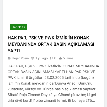
kadınlar günü.
BİRLİĞİ
1 Yıl Ago
HAK-PAR Hewler temsilcisi
Mehmet Şirin Timur; HAK-
PAR heyetine gösterilen ilgi
1 Yıl Ago
için teşekkür ediyoruz.
HAK-PAR BAŞKANLIK
HABERLER
KURULU; ‘Kürt meselesi
PKK den ibaret değildir.’
HAK-PAR, PSK VE PWK İZMİR’İN KONAK
1 Yıl Ago
*HAK-PAR Genel başkanı
MEYDANINDA ORTAK BASIN AÇIKLAMASI
Düzgün KAPLAN,* *Erbil’de
YAPTI
RUDAW’ın düzenlediği
1 Yıl Ago
“Ortadoğu’nun Geleceğinde
Hejar Rosin
1 yıl ago
0
9 mins
HAK-PAR Genel Başkanı
Belirsizlikler” Formuna
Düzgün Kaplan “Hewler
katıldı*
HAK-PAR, PSK VE PWK İZMİR’İN KONAK MEYDANINDA
Ortadoğu’nun politik
1 Yıl Ago
ORTAK BASIN AÇIKLAMASI YAPTI HAK-PAR PSK VE
merkezine dönüşmektedir”
HAK-PAR, PSK VE PWK
PWK izmir il örgütleri 23.02.2025 tarihinde (bugün)
İZMİR’İN KONAK
İzmir’in Konak meydanın da ‘Dünya Anadil Günü’nü
MEYDANINDA ORTAK
1 Yıl Ago
BASIN AÇIKLAMASI YAPTI
kutladılar, Kürtçe ve Türkçe basın açıklaması yaptılar.
Dünya Anadil Günü’nde HAK-
PAR’ın eski genel başkanı
Sibatê Roja Zimanê Dayikê ya Cîhanê pîroz be; Li gel
sayın Kemal Burkay’dan
tirkî divê kurdî jî bibe zimanê fermî. Bi boneya 21’ê…
1 Yıl Ago
konferans Dünya Anadil
HAK-PAR Viyana