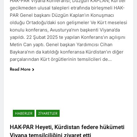
HAK-PAR Viyana Konferansı; Düzgün KAPLAN; Kürtler
Roboski Katliamını
gecikmeden ulusal talepleri etrafında birleşmeli HAK-
Unutmadık,
PAR Genel başkanı Düzgün Kaplan’ın Konuşmacı
Unutturmayacağız!
2 Yıl Ago
olduğu Ortadoğu’daki son gelişmeler Ve Kürt meselesi
HAK-PAR, PSK ve PWK’den
konulu konferans, Avusturya’nın başkenti Viyana’da
ortak konferans.’ KÜRT
yapıldı. 22 Şubat 2025 te yapılan Konferans’ın açılışını
MESELESİ BARIŞÇIL
2 Yıl Ago
YOLLARLA VE DİYALOĞLA
Metin Can yaptı. Genel başkan Yardımcısı Cihan
HAK-PAR, PSK VE PWK
ÇÖZÜLMELİDİR
Baykara’nın da katıldığı konferansa Kürdistan’ın diğer
DİYARBAKİR-DEMİROTEL’de
gerçekleştirdikleri
parçalarından Kürt örgütlerinin temsilcileri de…
2 Yıl Ago
konferansın ardından, 23
HAK-PAR, PSK ve PWK’den
Read More
Aralık 2024 tarihinde saat
ortak konferans.’ KÜRT
11.00de Gazeteciler
MESELESİ BARIŞÇIL
2 Yıl Ago
Cemiyetinde ortaklaştıkları bir
YOLLARLA VE DİYALOĞLA
BARIŞ ANCAK KÜRT
metni kamuoyuna sundular.
ÇÖZÜLMELİDİR
HALKININ HAKLARI
PSK genel başkanı Bayram
TANINARAK
Bozyel’in açılış konuşmasının
2 Yıl Ago
SAĞLANABİLİR
ardından bildirinin Kürtçesini
10 Aralık ‘Dünya İnsan
PWD genel başkanı Mustafa
HABERLER
ZIYARETLER
Hakları Günü’ kutlu
Özçelik Türkçesini ise HAK-
olsun.
2 Yıl Ago
PAR Genel başkan yardımcısı
HAK-PAR Heyeti, Kürdistan federe hükümeti
Esad Rejimi de döktüğü
Mehmet Şah Eren okudu.
kanda boğuldu
Viyana temsilciliğini ziyaret etti