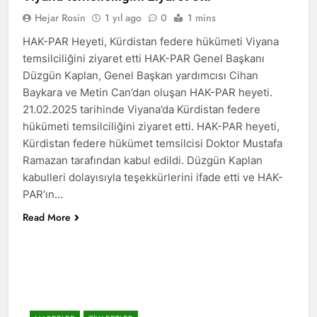
2 Yıl Ago
Hejar Rosin
1 yıl ago
0
1 mins
HAK-PAR Genel başkanı
Düzgün Kaplan Diyarbakır
HAK-PAR Heyeti, Kürdistan federe hükümeti Viyana
Kitap Fuarını Ziyaret etti
2 Yıl Ago
temsilciliğini ziyaret etti HAK-PAR Genel Başkanı
HAK-PAR Kırklareli
Düzgün Kaplan, Genel Başkan yardımcısı Cihan
merkez ilçe teşkilatının 2.
Baykara ve Metin Can’dan oluşan HAK-PAR heyeti.
Olağan kongresi yapıldı.
2 Yıl Ago
21.02.2025 tarihinde Viyana’da Kürdistan federe
HAK-PAR PM üyesi Yıldız
hükümeti temsilciliğini ziyaret etti. HAK-PAR heyeti,
TİMUR KDP Halkla İlişkiler
Kürdistan federe hükümet temsilcisi Doktor Mustafa
Dairesi başkanı sayın Jivan
2 Yıl Ago
Rozhbayani ile görüştü.
Ramazan tarafından kabul edildi. Düzgün Kaplan
HAK-PAR heyeti, Hewler
kabulleri dolayısıyla teşekkürlerini ifade etti ve HAK-
de Kanal Kurd’u ziyaret
etti
PAR’ın…
2 Yıl Ago
HAK-PAR HEYETİ, SURİYE
Read More
KÜRT ULUSAL MECLİSİ
ENKS BÜROSUNU ZİYARET
2 Yıl Ago
ETTİ.
Hak ve Özgürlükler Partisi
(HAK-PAR) Tunceli ili
Pertek ilçesinin 2. Olağan
2 Yıl Ago
kongresi yapıldı.
2 Yıl Ago