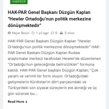
açıklamayı kamuoyu ile
HABERLER
paylaşmayı kararlaştırdı.
BAŞTA KÜRT HALKI OLMAK
HAK-PAR Genel Başkanı Düzgün Kaplan
ÜZERE HERKESİN, MEŞRU
HAKLARININ TESLİM
“Hewler Ortadoğu’nun politik merkezine
1 Yıl Ago
EDİLDİĞİ ADİL BİR DÜZEN
HAK-PAR, PDK-BAKUR, PSK,
dönüşmektedir”
UMUDUMUZU CANLI
PWK, Diyarbakır e Mardin’de
TUTARAK; RAMAZAN
Hejar Rosin
1 yıl ago
0
2 mins
Halepçe Soykırımı’nı Andılar:
1 Yıl Ago
BAYRAMINIZI
Halepçe Soykırımının
Ahmed el Şara ve Mazlum
KUTLUYORUZ!
HAK-PAR Genel Başkanı Düzgün Kaplan “Hewler
Yaraları, Ulusal Birlik ve
Abdi’nin imzaladığı
Ortadoğu’nun politik merkezine dönüşmektedir” HAK-
Kürdistan’ın Özgürlüğüyle
anlaşma, Kürtlerin kolektif
1 Yıl Ago
Sarılabilir
PAR Genel Baskanı Düzgün Kaplan Rudaw
haklarını içermiyor.
HAK-PAR Adana İl Kadın
araştırmalar merkezi tarafından Hewler’de düzenlenen
Komisyonu 8 Mart Dünya
“Ortadoğu’nun geleceğinde belirsizlikler” formuna
Kadınlar gününü kutladı
1 Yıl Ago
katıldı. HAK-PAR Genel başkanı Düzgün Kaplan; “Çok
HAK-PAR Fransa Konferansı
yararlı ve verimli bir form oluyor. Ortadoğu’daki
Başarıyla Sonuçlandı
Düzgün KAPLAN; ‘PKK’ nin
gelişmelerin Kürdistan’ın dört parçasındaki ve
1 Yıl Ago
feshi en başta Kürt halkının
Türkiye’deki son siyasal süreçlerin ele alındığı ve üç
BASINA VE KAMUOYUNA
yararına olacaktır.’
Eşitlik ve özgürlük
gün sürecek bu…
mücadelesi veren tüm
1 Yıl Ago
Read More
kadınları selamlıyoruz
İZMİR’DE HAK.PAR, PSK
Bugün 8 Mart Dünya
ve PWK DEN YEREL İŞ