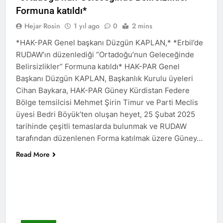
Kurdistan24 te Cemal
1 Yıl Ago
Formuna katıldı*
Batun’un konuğu oldu.
HAK-PAR PM üyesi
Hejar Rosin
1 yıl ago
0
2 mins
Siracettin Sarı; Almanya-
Bottrop’da “Ortadoğu,
1 Yıl Ago
*HAK-PAR Genel başkanı Düzgün KAPLAN,* *Erbil’de
Kürtler ve Yeni Dönem
HAK-PAR pm üyesi
RUDAW’ın düzenlediği “Ortadoğu’nun Geleceğinde
Stratejileri” üzerine bir
Seracettin Sarı, 06.04.2025
konferans verdi.
Belirsizlikler” Formuna katıldı* HAK-PAR Genel
tarihin de Almanya’nın
1 Yıl Ago
Başkanı Düzgün KAPLAN, Başkanlık Kurulu üyeleri
Bottrop kendinden sonra,
HAK-PAR Genel başkanı
Hamburg kentinde de
Cihan Baykara, HAK-PAR Güney Kürdistan Federe
Meclise davet edildi.
”Ortadoğu, Kürtler ve Yeni
Bölge temsilcisi Mehmet Şirin Timur ve Parti Meclis
1 Yıl Ago
Dönem Stratejileri” üzerine
üyesi Bedri Böyük’ten oluşan heyet, 25 Şubat 2025
HAK-PAR Mardin ili
konferans serisine devam
Kızıltepe ilçe kongresi
etti.
tarihinde çeşitli temaslarda bulunmak ve RUDAW
yapıldı.
1 Yıl Ago
tarafından düzenlenen Forma katılmak üzere Güney…
*Halkımızı kendi ulusal
Read More
talepleri etrafında
birleşmeye çağırıyoruz.*
1 Yıl Ago
HAK-PAR Parti Meclisi 12
HAK-PAR Mersin il örgütü
Nisan 2025 tarihinde Ankara
Newrozu coşkulu bir
genel merkezde toplanarak
etkinlikle kutladı
1 Yıl Ago
gündemindeki konuları
görüştü ve aşağıdaki
1 Yıl Ago