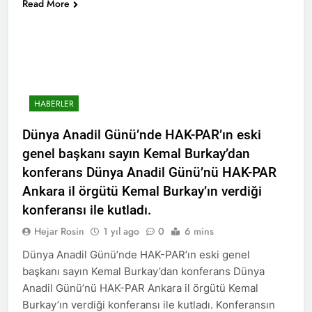
Read More
Günü’nü HAK-PAR Ankara il
Konferansı; Düzgün
örgütü Kemal Burkay’ın
KAPLAN; Kürtler
1 Yıl Ago
verdiği konferansı ile kutladı.
gecikmeden ulusal talepleri
HAK-PAR Heyeti, Kürdistan
etrafında birleşmeli
federe hükümeti Viyana
temsilciliğini ziyaret etti
1 Yıl Ago
HAK-PAR Heyeti Viyana 9.
Bölge Belediye başkanı
HABERLER
Saya Ahmed ile görüştü
1 Yıl Ago
Dünya Anadil Günü’nde HAK-PAR’ın eski
21 Şubat Dünya Anadil
Günü Kutlu Olsun;
genel başkanı sayın Kemal Burkay’dan
Türkçenin yanı sıra, Kürtçe
1 Yıl Ago
konferans Dünya Anadil Günü’nü HAK-PAR
de resmi dil olsun.
Büyük BEKO (Bekir
Ankara il örgütü Kemal Burkay’ın verdiği
SAYDAM) yaşama veda
etti.
konferansı ile kutladı.
1 Yıl Ago
13 Şubat 1925
Hejar Rosin
1 yıl ago
0
6 mins
Sömürgeciliğe asla boyun
eğmeyeceklerini ilan eden
Dünya Anadil Günü’nde HAK-PAR’ın eski genel
1 Yıl Ago
Şeyh Said ve 47 arkadaşını
başkanı sayın Kemal Burkay’dan konferans Dünya
13’ê Sibata 1925’an em Şêx
saygıyla anıyoruz
Seîd û 47 hevalên wî yên ku
Anadil Günü’nü HAK-PAR Ankara il örgütü Kemal
gotin ew ê tu carî serî li ber
1 Yıl Ago
Burkay’ın verdiği konferansı ile kutladı. Konferansın
kolonyalîzmê netewînin bi