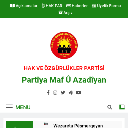
Skip
Açıklamalar
HAK-PAR
Haberler
Üyelik Formu
to
Arşiv
content
HAK VE ÖZGÜRLÜKLER PARTİSİ
Partîya Maf Û Azadîyan
MENU
Wezareta Pêşmergeyan