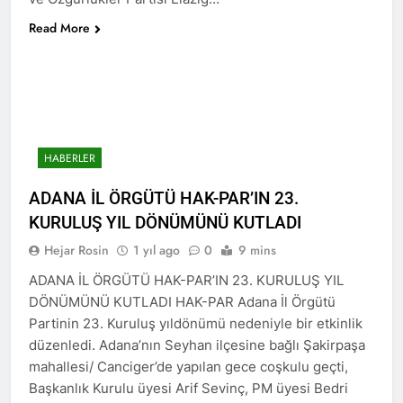
2 Yıl Ago
Read More
HAK-PAR Karataş ilçe
kongresi yapıldı
2 Yıl Ago
HAK-PAR Genel Başkanı
Düzgün Kaplan,
Mardin/Kızıltepe ilçesinde
2 Yıl Ago
bir dizi görüşmeler
HAK-PAR Genel Başkanı
HABERLER
gerçekleştirdi.
Düzgün Kaplan, DOZ
Yayınevini Ziyaret Etti.
ADANA İL ÖRGÜTÜ HAK-PAR’IN 23.
2 Yıl Ago
KURULUŞ YIL DÖNÜMÜNÜ KUTLADI
2 Yıl Ago
Hejar Rosin
1 yıl ago
0
9 mins
DÜNYA KIZ ÇOCUKLARI
GÜNÜ KUTLU OLSUN
ADANA İL ÖRGÜTÜ HAK-PAR’IN 23. KURULUŞ YIL
DÖNÜMÜNÜ KUTLADI HAK-PAR Adana İl Örgütü
2 Yıl Ago
HAK-PAR Heyeti Van ve
Partinin 23. Kuruluş yıldönümü nedeniyle bir etkinlik
Tatvan’ı ziyaret etti.
düzenledi. Adana’nın Seyhan ilçesine bağlı Şakirpaşa
2 Yıl Ago
mahallesi/ Canciger’de yapılan gece coşkulu geçti,
Gar Katliamının
Başkanlık Kurulu üyesi Arif Sevinç, PM üyesi Bedri
üzerinden 9 yıl geçti