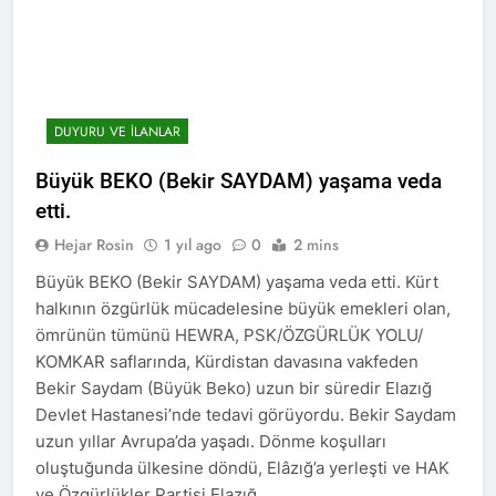
ÇÖZÜM “ VE ÇÖZÜMLEME
-1- SORUN OLAN
KÜRTLERİN VARLIĞI MI
2 Yıl Ago
HAK-PAR Avrupa
Koordinasyon Kurulu
DUYURU VE İLANLAR
02.11.2024 tarihinde
2 Yıl Ago
Frankfurt’ta toplandı ve
Büyük BEKO (Bekir SAYDAM) yaşama veda
DİAKURD /Diaspora Kürtleri
gündemindeki konuları
Konfederasyonunun Lozan
etti.
görüştü.
Antlaşması ve sonrasında
2 Yıl Ago
Kürtlerin, ulus olmaktan
Hejar Rosin
1 yıl ago
0
2 mins
Diyarbakır HAK-PAR İl
kaynaklı kolektif haklarını
örgütü Dünya’ ve Türkiye’de
Büyük BEKO (Bekir SAYDAM) yaşama veda etti. Kürt
kullanamadıklarından
yaşanan son gelişmeler ile
2 Yıl Ago
hareketle, maruz kaldıkları
halkının özgürlük mücadelesine büyük emekleri olan,
ilgili bugün ilk örgütü
Kürt dili ve edebiyatı uzmani
uluslararası hukuka da aykırı
ömrünün tümünü HEWRA, PSK/ÖZGÜRLÜK YOLU/
binasında basın toplantısı
Paris’teki Kürt Enstitüisü’nün
politikalara dikkat çeken
gerçekleştirdi.
KOMKAR saflarında, Kürdistan davasına vakfeden
kurucularından dilbilimci,
hukuki süreci destekliyoruz.
2 Yıl Ago
Bekir Saydam (Büyük Beko) uzun bir süredir Elazığ
araştırmacı ve yazar
BAHÇELİ, ÖCALAN VE
Profesir Joyce Blau 92
Devlet Hastanesi’nde tedavi görüyordu. Bekir Saydam
KÜRT MESELESİ
yaşında yaşama veda etti.
ÜZERİNE
uzun yıllar Avrupa’da yaşadı. Dönme koşulları
2 Yıl Ago
oluştuğunda ülkesine döndü, Elâzığ’a yerleşti ve HAK
BAHÇELÎ, OCALAN Û
PİRSGİRÊKA KURD
ve Özgürlükler Partisi Elazığ…