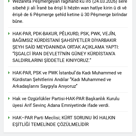
Wezareta Pêşmergeyan ragihand ku îro (24.03.2026) serê
anıyoruz
HAK-PAR Genel başkanı
sibehê ji ali Îranê ba êrişî li hêzên wan hatîye kirin û di vê
Düzgün KAPLAN;
êrişê de 6 Pêşmerge şehîd ketine û 30 Pêşmerge birîndar
2 Yıl Ago
bûne.
HAK-PAR Genel Başkanı
Düzgün Kaplan, 6 Ağustos
HAK-PAR, PDK-BAKUR, PÊLKURD, PSK, PWK, VEJÎN,
2024, TRend.MEDYA’ya canlı
2 Yıl Ago
BAĞIMSIZ KÜRDİSTANİ ŞAHSİYETLER DİYARBAKIR
yayın konuğu oldu.
Profesör Dr. Cenap
ŞEYH SAİD MEYDANINDA ORTAK AÇIKLAMA YAPTI:
Ekinci’yle dayanışmamızı
“İŞGALCİ İRAN DEVLETİ’NİN GÜNEY KÜRDİSTAN’A
ifade ediyoruz.
2 Yıl Ago
SALDIRILARINI ŞİDDETLE KINIYORUZ.”
HAK-PAR’a Dersim’den
katılım.
HAK-PAR, PSK ve PWK İstanbul’da Kadı Muhammed ve
2 Yıl Ago
Kürdistan Şehitlerini Andılar ‘’Kadı Muhammed ve
Serokê HAK-PAR’e Düzgün
Arkadaşlarını Saygıyla Anıyoruz’’
Kaplan, serokê Hereketa
Azadî Metin Piranî, Endamê
Hak ve Ozgürlükler Partisi-HAK-PAR Başkanlık Kurulu
2 Yıl Ago
meclisa HAK-PAR û endamê
üyesi Arif Sevinç Adana Emniyetinde ifade verdi.
Hak ve Özgürlükler Partisi
HAK-PAR ê beşdarî tazîya
HAK-PAR Başkanlık Kurulu
welatparêzê bi rûmet Mele
Dersim’de toplandı.
HAK–PAR Parti Meclisi; KÜRT SORUNU İKİ HALKIN
2 Yıl Ago
Arif Sümerkant bun.
EŞİTLİĞİ TEMELİNDE ÇÖZÜLMELİDİR
Ezdilere yönelik soykırımı
şiddetli şekilde