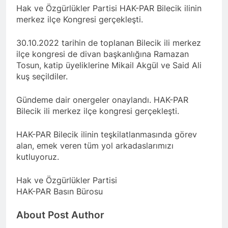
Barış ancak Kürt halkının
tarihinde gerçekleştirdiği
Hak ve Özgürlükler Partisi HAK-PAR Bilecik ilinin
birinci oturumunda
meşru haklarının tanınması
toplantıya Genel Başkan
moderatör Ercan İlgin,
merkez ilçe Kongresi gerçekleşti.
ile gerçekleşebilir. 1 EYLÜL
Düzgün Kaplan’da katıldı.
11 Ay Ago
konuşmacılar Yazar Ümit
DÜNYA BARIŞ GÜNÜ KUTLU
Hak ve Özgürlükler Partisi-
Fırat, Prf. Dr. Aziz Yağan ve
OLSUN
30.10.2022 tarihin de toplanan Bilecik ili merkez
HAK-PAR Urfa ili SİVEREK
Doç. Dr. Bülent Küçük ülkede
ilçe kongresi de divan başkanlığına Ramazan
ilçe kongresi yapıldı.
ve ortadoğu’da gelişen son
11 Ay Ago
Tosun, katip üyeliklerine Mikail Akgül ve Said Ali
süreci değerlendiren
Hak ve Özgürlükler Partisi-
kuş seçildiler.
sunumlarını yaptılar.
HAK-PAR Heyeti, Hewler’de
KDP İran temsilciliğini
11 Ay Ago
Gündeme dair onergeler onaylandı. HAK-PAR
ziyaret etti
HAK-PAR Heyeti
Bilecik ili merkez ilçe kongresi gerçekleşti.
Hewler’de ENKS ile
görüştü
12 Ay Ago
HAK-PAR Bilecik ilinin teşkilatlanmasında görev
HAK-PAR Heyeti Hewler’de
alan, emek veren tüm yol arkadaslarımızı
KDP ALAKAD ile görüştü
kutluyoruz.
HAK-PAR Heyeti 25 ağustos
12 Ay Ago
2025’te Hewler’de KDP
HAK-PAR Başkanlık Kurulu;
ALAKAD ile görüştü
Hak ve Özgürlükler Partisi
‘KÜRT HALKI HAK VE
ÖZGÜRLÜK
HAK-PAR Basın Bürosu
12 Ay Ago
MÜCADELESİNDEN ASLA
Lozan Antlaşması
VAZ GEÇMEYECEKTİR.’
About Post Author
üzerinden 102 yıl geçse de;
Kürt milleti özgürlükten
1 Yıl Ago