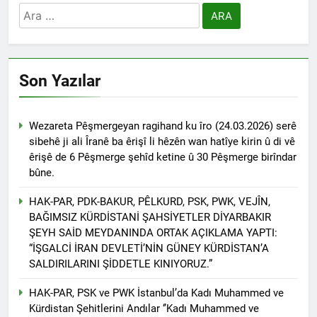
kadınlar günü.
Arama:
BİRLİĞİ
1 Yıl Ago
HAK-PAR Hewler temsilcisi
Mehmet Şirin Timur; HAK-
PAR heyetine gösterilen ilgi
1 Yıl Ago
için teşekkür ediyoruz.
Son Yazılar
HAK-PAR BAŞKANLIK
KURULU; ‘Kürt meselesi
PKK den ibaret değildir.’
1 Yıl Ago
Wezareta Pêşmergeyan ragihand ku îro (24.03.2026) serê
*HAK-PAR Genel başkanı
Düzgün KAPLAN,* *Erbil’de
sibehê ji ali Îranê ba êrişî li hêzên wan hatîye kirin û di vê
RUDAW’ın düzenlediği
êrişê de 6 Pêşmerge şehîd ketine û 30 Pêşmerge birîndar
1 Yıl Ago
“Ortadoğu’nun Geleceğinde
bûne.
HAK-PAR Genel Başkanı
Belirsizlikler” Formuna
Düzgün Kaplan “Hewler
katıldı*
Ortadoğu’nun politik
HAK-PAR, PDK-BAKUR, PÊLKURD, PSK, PWK, VEJÎN,
1 Yıl Ago
merkezine dönüşmektedir”
BAĞIMSIZ KÜRDİSTANİ ŞAHSİYETLER DİYARBAKIR
HAK-PAR, PSK VE PWK
ŞEYH SAİD MEYDANINDA ORTAK AÇIKLAMA YAPTI:
İZMİR’İN KONAK
MEYDANINDA ORTAK
“İŞGALCİ İRAN DEVLETİ’NİN GÜNEY KÜRDİSTAN’A
1 Yıl Ago
BASIN AÇIKLAMASI YAPTI
SALDIRILARINI ŞİDDETLE KINIYORUZ.”
Dünya Anadil Günü’nde HAK-
PAR’ın eski genel başkanı
HAK-PAR, PSK ve PWK İstanbul’da Kadı Muhammed ve
sayın Kemal Burkay’dan
1 Yıl Ago
konferans Dünya Anadil
Kürdistan Şehitlerini Andılar ‘’Kadı Muhammed ve
HAK-PAR Viyana