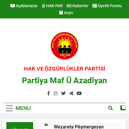
Skip
Açıklamalar
HAK-PAR
Haberler
Üyelik Formu
to
Arşiv
content
HAK VE ÖZGÜRLÜKLER PARTİSİ
Partîya Maf Û Azadîyan
MENU
Wezareta Pêşmergeyan