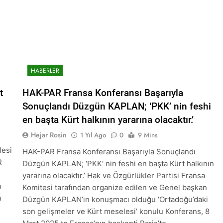
NLIŞ YOL VE YÖNTEMLERDİR. KÜRTLER DOĞRU, ULUSAL POL
anı Düzgün Kaplan’ın Kurdistan partileri Hak ve Özgürlükler 
KDP-T), Kürdistan Sosyalist Partisi (PSK) ve Kürdistan Yurtseve
ştayda yaptığı konuşma:
RKEZİ KADIN KOMİSYONU HEWLER’DE ENKS Yİ ZİYARET ETTİ
HABERLER
DIN HEYETİ HEWLER’DE HİZBÊN ZEHMETKEŞÊN KURDİSTANÊ 
t
HAK-PAR Fransa Konferansı Başarıyla
Sonuçlandı Düzgün KAPLAN; ‘PKK’ nin feshi
IN HEYETİ ALAKAD’I ZİYARET ETTİ.
en başta Kürt halkının yararına olacaktır.’
Hejar Rosin
1 Yıl Ago
0
9 Mins
n komisyonu üyesi Berin Eren Kurdistan24 te Cemal Batun’un 
lesi
HAK-PAR Fransa Konferansı Başarıyla Sonuçlandı
si Siracettin Sarı; Almanya-Bottrop’da “Ortadoğu, Kürtler ve 
R
Düzgün KAPLAN; ‘PKK’ nin feshi en başta Kürt halkının
di.
yararına olacaktır.’ Hak ve Özgürlükler Partisi Fransa
a
Komitesi tarafından organize edilen ve Genel başkan
 Seracettin Sarı, 06.04.2025 tarihin de Almanya’nın Bottrop 
a
Düzgün KAPLAN’ın konuşmacı olduğu ‘Ortadoğu’daki
r ve Yeni Dönem Stratejileri” üzerine konferans serisine devam 
son gelişmeler ve Kürt meselesi’ konulu Konferans, 8