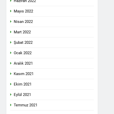
Haziran 2022
lefonda görüştü.
Mayıs 2022
Nisan 2022
nkara Genel Merkez’de toplandı.
Mart 2022
Şubat 2022
mail’i kutladı.
Ocak 2022
Aralık 2021
Kasım 2021
Ekim 2021
YOLLARLA VE DİYALOĞLA ÇÖZÜLMELİDİR
Eylül 2021
dından, 23 Aralık 2024 tarihinde saat
 genel başkanı Bayram Bozyel’in açılış
Temmuz 2021
ürkçesini ise HAK-PAR Genel başkan