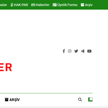
malar
HAK-PAR
Haberler
Üyelik Formu
Arşiv
ER
ARŞIV