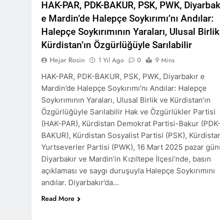
HAK-PAR, PDK-BAKUR, PSK, PWK, Diyarbak
Barış ancak 
e Mardin’de Halepçe Soykırımı’nı Andılar:
11 Ay Ago
Halepçe Soykırımının Yaraları, Ulusal Birlik
Hak ve Özgürl
Kürdistan’ın Özgürlüğüyle Sarılabilir
11 Ay Ago
Hak ve Özgürl
Hejar Rosin
1 Yıl Ago
0
9 Mins
11 Ay Ago
HAK-PAR, PDK-BAKUR, PSK, PWK, Diyarbakır e
HAK-PAR Heye
Mardin’de Halepçe Soykırımı’nı Andılar: Halepçe
12 Ay Ago
Soykırımının Yaraları, Ulusal Birlik ve Kürdistan’ın
HAK-PAR Heye
Özgürlüğüyle Sarılabilir Hak ve Özgürlükler Partisi
görüştü
(HAK-PAR), Kürdistan Demokrat Partisi-Bakur (PDK
12 Ay Ago
BAKUR), Kürdistan Sosyalist Partisi (PSK), Kürdista
HAK-PAR Baş
Yurtseverler Partisi (PWK), 16 Mart 2025 pazar gün
12 Ay Ago
Diyarbakır ve Mardin’in Kızıltepe İlçesi’nde, basın
Lozan Antlaşm
açıklaması ve saygı duruşuyla Halepçe Soykırımını
1 Yıl Ago
andılar. Diyarbakır’da…
MECLÎSA PARTİY
Read More
yên rast bibin 
1 Yıl Ago