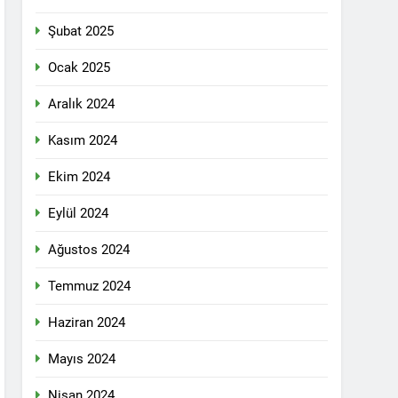
n ili Kızıltepe ilçe kongresi yapıldı.
Şubat 2025
ti Meclisi 12 Nisan 2025 tarihinde Ankara
ı kamuoyu ile paylaşmayı kararlaştırdı.
Ocak 2025
Aralık 2024
1 Yıl Ago
Kasım 2024
DİLDİĞİ ADİL BİR DÜZEN UMUDUMUZU
Ekim 2024
dılar: Halepçe Soykırımının Yaraları,
Eylül 2024
Ağustos 2024
larını içermiyor.
Temmuz 2024
Haziran 2024
feshi en başta Kürt halkının yararına
Mayıs 2024
Nisan 2024