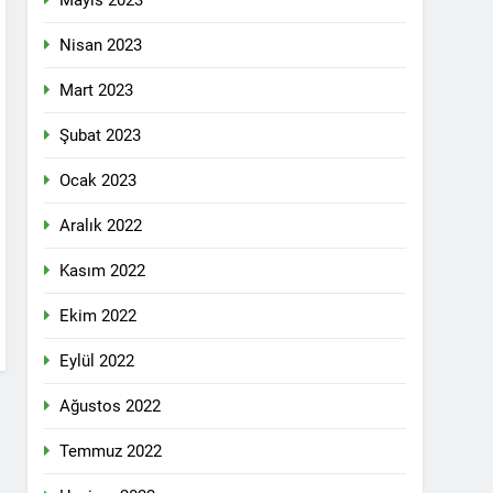
Mayıs 2023
pleri etrafında birleşmeli
Nisan 2023
Mart 2023
Şubat 2023
Ocak 2023
i dil olsun.
Aralık 2022
Kasım 2022
id ve 47 arkadaşını saygıyla anıyoruz
Ekim 2022
î li ber kolonyalîzmê netewînin bi rêzdarî
Eylül 2022
Ağustos 2022
E ME
Temmuz 2022
ŞIK SAÇMAYA DEVAM EDİYOR