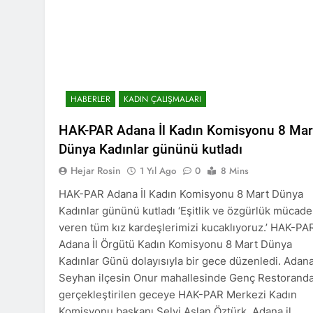
YENİLEN YA
1 Yıl Ago
HAK-PAR Genel Başk
Partisi – Türkiye (
düzenledikleri çalı
1 Yıl Ago
HAK-PAR ME
HABERLER
KADIN ÇALIŞMALARI
1 Yıl Ago
HAK-PAR KA
HAK-PAR Adana İl Kadın Komisyonu 8 Mar
1 Yıl Ago
Dünya Kadınlar gününü kutladı
HAK-PAR KAD
Hejar Rosin
1 Yıl Ago
0
8 Mins
1 Yıl Ago
HAK-PAR kadı
HAK-PAR Adana İl Kadın Komisyonu 8 Mart Dünya
1 Yıl Ago
Kadınlar gününü kutladı ‘Eşitlik ve özgürlük mücade
HAK-PAR PM üye
veren tüm kız kardeşlerimizi kucaklıyoruz.’ HAK-PA
konferans ver
Adana İl Örgütü Kadın Komisyonu 8 Mart Dünya
1 Yıl Ago
Kadınlar Günü dolayısıyla bir gece düzenledi. Adan
HAK-PAR pm üyesi
Seyhan ilçesin Onur mahallesinde Genç Restorand
”Ortadoğu, Kürtle
gerçekleştirilen geceye HAK-PAR Merkezi Kadın
1 Yıl Ago
Komisyonu başkanı Selvi Aslan Öztürk, Adana il