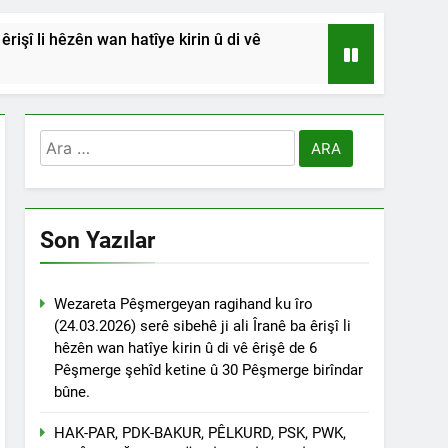
işî li hêzên wan hatîye kirin û di vê
HSİYETLER DİYARBAKIR ŞEYH SAİD
RDİSTAN’A SALDIRILARINI ŞİDDETLE
Arama:
Andılar ‘’Kadı Muhammed ve
Son Yazılar
na Emniyetinde ifade verdi.
ÇÖZÜLMELİDİR
Wezareta Pêşmergeyan ragihand ku îro
(24.03.2026) serê sibehê ji ali Îranê ba êrişî li
tif haklarından vaz geçmesini isteyenlere
hêzên wan hatîye kirin û di vê êrişê de 6
 toplantıya Genel Başkan Düzgün Kaplan’da
Pêşmerge şehîd ketine û 30 Pêşmerge birîndar
bûne.
esinde” konferansının birinci oturumunda
 Dr. Bülent Küçük ülkede ve ortadoğu’da
HAK-PAR, PDK-BAKUR, PÊLKURD, PSK, PWK,