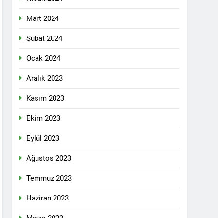
 selamlıyoruz Bugün 8 Mart Dünya
Mart 2024
Şubat 2024
Ocak 2024
ilgi için teşekkür ediyoruz.
Aralık 2023
Kasım 2023
tadoğu’nun Geleceğinde Belirsizlikler”
Ekim 2023
Eylül 2023
ezine dönüşmektedir”
Ağustos 2023
KLAMASI YAPTI
Temmuz 2023
 konferans Dünya Anadil Günü’nü HAK-
Haziran 2023