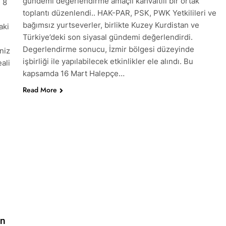
gündemi degerlendirme amaçlı kahvaltılı bir ortak
 8
MUOYUNA Eşitlik ve özgürlük mücadelesi veren tüm kadınları
toplantı düzenlendi.. HAK-PAR, PSK, PWK Yetkilileri ve
.
bağımsız yurtseverler, birlikte Kuzey Kurdistan ve
aki
Türkiye’deki son siyasal gündemi değerlendirdi.
K.PAR, PSK ve PWK DEN YEREL İŞ BİRLİĞİ
Degerlendirme sonucu, İzmir bölgesi düzeyinde
niz
işbirliği ile yapılabilecek etkinlikler ele alındı. Bu
ali
r temsilcisi Mehmet Şirin Timur; HAK-PAR heyetine gösterilen 
kapsamda 16 Mart Halepçe…
Read More
ANLIK KURULU; ‘Kürt meselesi PKK den ibaret değildir.’
l başkanı Düzgün KAPLAN,* *Erbil’de RUDAW’ın düzenlediği “Or
ı*
l Başkanı Düzgün Kaplan “Hewler Ortadoğu’nun politik merk
SK VE PWK İZMİR’İN KONAK MEYDANINDA ORTAK BASIN AÇI
nü’nde HAK-PAR’ın eski genel başkanı sayın Kemal Burkay’dan
ütü Kemal Burkay’ın verdiği konferansı ile kutladı.
in