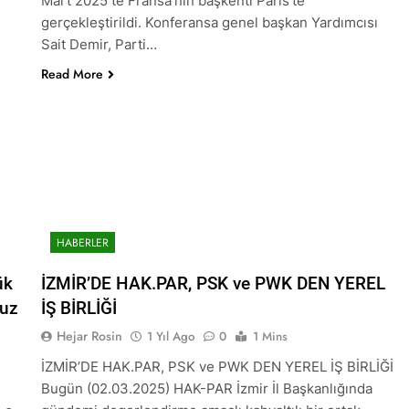
Mart 2025 te Fransa’nın başkenti Paris’te
l başkanı Meclise davet edildi.
HAK-PAR Mardi
gerçekleştirildi. Konferansa genel başkan Yardımcısı
1 Yıl Ago
Sait Demir, Parti…
lusal talepleri etrafında birleşmeye çağırıyoruz.* HAK-PAR Par
planarak gündemindeki konuları görüştü ve aşağıdaki açıklamay
Read More
n il örgütü Newrozu coşkulu bir etkinlikle kutladı
LKI OLMAK ÜZERE HERKESİN, MEŞRU HAKLARININ TESLİM E
; RAMAZAN BAYRAMINIZI KUTLUYORUZ!
KUR, PSK, PWK, Diyarbakır e Mardin’de Halepçe Soykırımı’nı An
Kürdistan’ın Özgürlüğüyle Sarılabilir
HABERLER
 ve Mazlum Abdi’nin imzaladığı anlaşma, Kürtlerin kolektif hak
ük
İZMİR’DE HAK.PAR, PSK ve PWK DEN YEREL
ruz
İŞ BİRLİĞİ
a İl Kadın Komisyonu 8 Mart Dünya Kadınlar gününü kutladı
Hejar Rosin
1 Yıl Ago
0
1 Mins
İZMİR’DE HAK.PAR, PSK ve PWK DEN YEREL İŞ BİRLİĞİ
a Konferansı Başarıyla Sonuçlandı Düzgün KAPLAN; ‘PKK’ nin 
Bugün (02.03.2025) HAK-PAR İzmir İl Başkanlığında