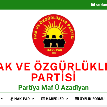
Açıkla
AK VE ÖZGÜRLÜKL
PARTİSİ
Partîya Maf Û Azadîyan
HAK-PAR
HABERLER
ÜYELIK FORMU