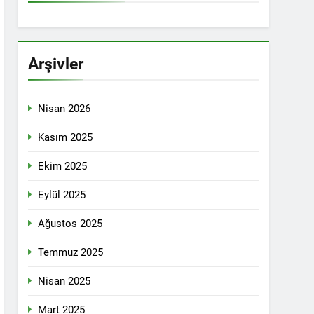
İTİKALAR ETRAFINDA KENETLENMELİ
Partisi (HAK-PAR), Kürdistan Demokrat
rler Partisi (PWK)’nin ortaklaşa Van da
Arşivler
Nisan 2026
KADIN MECLİSİ ÜYELERİ İLE GÖRÜŞTÜ
Kasım 2025
Ekim 2025
konuğu oldu.
Eylül 2025
Ağustos 2025
Yeni Dönem Stratejileri” üzerine bir
Temmuz 2025
kendinden sonra, Hamburg kentinde de
Nisan 2025
etti.
Mart 2025