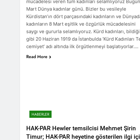
mücadelesi veren tüm kadınları selamlıyoruz Bugün
BASINA VE KA
Mart Dünya kadınlar günü. Bizler bu vesileyle
kadınlar günü
Kürdistan’ın dört parçasındaki kadınların ve Dünyad
1 Yıl Ago
kadınların 8 Mart eşitlik ve özgürlük mücadelesini
İZMİR’DE HA
saygı ve gururla selamlıyoruz. Kürd kadınları, bildiği
1 Yıl Ago
gibi 20 Haziran 1919 da İstanbulda ‘Kürd Kadınları Te
HAK-PAR Hewle
cemiyet’ adı altında ilk örgütlenmeyi başlatıyorlar….
1 Yıl Ago
Read More
HAK-PAR BAŞK
1 Yıl Ago
*HAK-PAR Gene
Formuna katıld
1 Yıl Ago
HAK-PAR Gene
1 Yıl Ago
HAK-PAR, P
HABERLER
1 Yıl Ago
Dünya Anadil Gü
HAK-PAR Hewler temsilcisi Mehmet Şirin
PAR Ankara il örg
Timur; HAK-PAR heyetine gösterilen ilgi iç
1 Yıl Ago