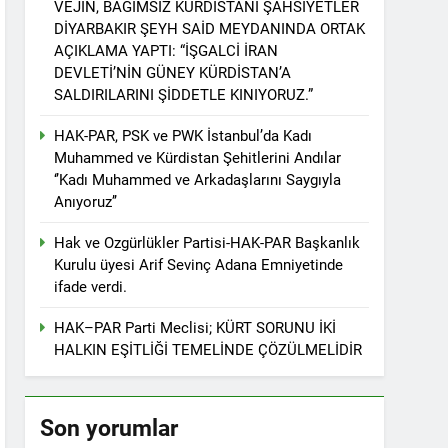
VEJÎN, BAĞIMSIZ KÜRDİSTANİ ŞAHSİYETLER
r. 1 EYLÜL DÜNYA BARIŞ GÜNÜ KUTLU OLSUN
DİYARBAKIR ŞEYH SAİD MEYDANINDA ORTAK
AÇIKLAMA YAPTI: “İŞGALCİ İRAN
DEVLETİ’NİN GÜNEY KÜRDİSTAN’A
SALDIRILARINI ŞİDDETLE KINIYORUZ.”
ziyaret etti
HAK-PAR, PSK ve PWK İstanbul’da Kadı
Muhammed ve Kürdistan Şehitlerini Andılar
‘’Kadı Muhammed ve Arkadaşlarını Saygıyla
Anıyoruz’’
tos 2025’te Hewler’de KDP ALAKAD ile
Hak ve Ozgürlükler Partisi-HAK-PAR Başkanlık
Kurulu üyesi Arif Sevinç Adana Emniyetinde
İNDEN ASLA VAZ GEÇMEYECEKTİR.’
ifade verdi.
HAK–PAR Parti Meclisi; KÜRT SORUNU İKİ
 vaz geçmedi
HALKIN EŞİTLİĞİ TEMELİNDE ÇÖZÜLMELİDİR
Divê Kurd li dora polîtîkayên neteweyî
Son yorumlar