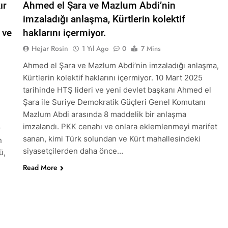
ır
Ahmed el Şara ve Mazlum Abdi’nin
Kürt halkının meşru haklarının tanınması ile gerçekleşebili
imzaladığı anlaşma, Kürtlerin kolektif
 ve
haklarını içermiyor.
ükler Partisi-HAK-PAR Urfa ili SİVEREK ilçe kongresi yapıldı.
Hejar Rosin
1 Yıl Ago
0
7 Mins
ükler Partisi-HAK-PAR Heyeti, Hewler’de KDP İran temsilciliğini 
Ahmed el Şara ve Mazlum Abdi’nin imzaladığı anlaşma,
Kürtlerin kolektif haklarını içermiyor. 10 Mart 2025
ti Hewler’de ENKS ile görüştü
tarihinde HTŞ lideri ve yeni devlet başkanı Ahmed el
Şara ile Suriye Demokratik Güçleri Genel Komutanı
ti Hewler’de KDP ALAKAD ile görüştü HAK-PAR Heyeti 25 ağus
Mazlum Abdi arasında 8 maddelik bir anlaşma
imzalandı. PKK cenahı ve onlara eklemlenmeyi marifet
-
sanan, kimi Türk solundan ve Kürt mahallesindeki
n
kanlık Kurulu; ‘KÜRT HALKI HAK VE ÖZGÜRLÜK MÜCADELES
siyasetçilerden daha önce…
ü,
Read More
ası üzerinden 102 yıl geçse de; Kürt milleti özgürlükten asla
A HAK-PARê: Têkçûna heyî têkçûna rê û polîtîkayên xelet in. 
yek.