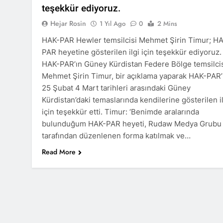
teşekkür ediyoruz.
HAK-PAR Viya
1 Yıl Ago
Hejar Rosin
1 Yıl Ago
0
2 Mins
HAK-PAR Heyet
HAK-PAR Hewler temsilcisi Mehmet Şirin Timur; H
1 Yıl Ago
PAR heyetine gösterilen ilgi için teşekkür ediyoruz.
HAK-PAR Heye
HAK-PAR’ın Güney Kürdistan Federe Bölge temsilci
1 Yıl Ago
Mehmet Şirin Timur, bir açıklama yaparak HAK-PAR’
21 Şubat Düny
25 Şubat 4 Mart tarihleri arasındaki Güney
1 Yıl Ago
Kürdistan’daki temaslarında kendilerine gösterilen i
Büyük BEKO (
için teşekkür etti. Timur: ‘Benimde aralarında
1 Yıl Ago
bulunduğum HAK-PAR heyeti, Rudaw Medya Grubu
13 Şubat 192
tarafından düzenlenen forma katılmak ve…
1 Yıl Ago
Read More
13’ê Sibata 19
bi bîr tînin.
1 Yıl Ago
Di 79emîn s
2 Yıl Ago
İlan ediliş