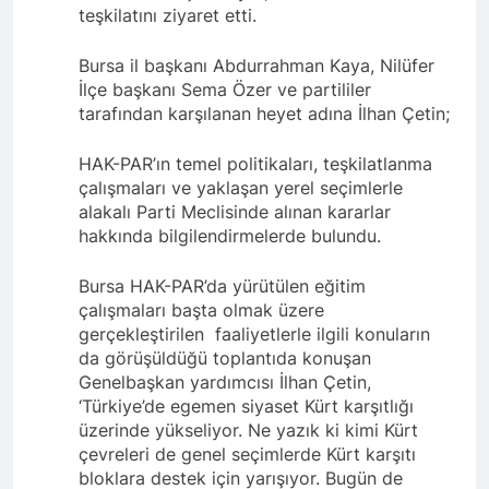
Kurdistan24 te Cemal
1 Yıl Ago
teşkilatını ziyaret etti.
Batun’un konuğu oldu.
HAK-PAR PM üyesi
Siracettin Sarı; Almanya-
Bursa il başkanı Abdurrahman Kaya, Nilüfer
Bottrop’da “Ortadoğu,
1 Yıl Ago
İlçe başkanı Sema Özer ve partililer
Kürtler ve Yeni Dönem
HAK-PAR pm üyesi
tarafından karşılanan heyet adına İlhan Çetin;
Stratejileri” üzerine bir
Seracettin Sarı, 06.04.2025
konferans verdi.
tarihin de Almanya’nın
1 Yıl Ago
HAK-PAR’ın temel politikaları, teşkilatlanma
Bottrop kendinden sonra,
HAK-PAR Genel başkanı
çalışmaları ve yaklaşan yerel seçimlerle
Hamburg kentinde de
Meclise davet edildi.
alakalı Parti Meclisinde alınan kararlar
”Ortadoğu, Kürtler ve Yeni
1 Yıl Ago
Dönem Stratejileri” üzerine
hakkında bilgilendirmelerde bulundu.
HAK-PAR Mardin ili
konferans serisine devam
Kızıltepe ilçe kongresi
etti.
Bursa HAK-PAR’da yürütülen eğitim
yapıldı.
1 Yıl Ago
çalışmaları başta olmak üzere
*Halkımızı kendi ulusal
gerçekleştirilen
faaliyetlerle ilgili konuların
talepleri etrafında
da görüşüldüğü toplantıda konuşan
birleşmeye çağırıyoruz.*
1 Yıl Ago
Genelbaşkan yardımcısı İlhan Çetin,
HAK-PAR Parti Meclisi 12
HAK-PAR Mersin il örgütü
‘Türkiye’de egemen siyaset Kürt karşıtlığı
Nisan 2025 tarihinde Ankara
Newrozu coşkulu bir
genel merkezde toplanarak
üzerinde yükseliyor. Ne yazık ki kimi Kürt
etkinlikle kutladı
1 Yıl Ago
gündemindeki konuları
çevreleri de genel seçimlerde Kürt karşıtı
görüştü ve aşağıdaki
1 Yıl Ago
bloklara destek için yarışıyor. Bugün de