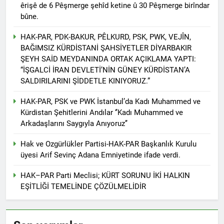
êrişê de 6 Pêşmerge şehîd ketine û 30 Pêşmerge birîndar
ÇÖZÜM “ VE ÇÖZÜMLEME
bûne.
-1- SORUN OLAN
KÜRTLERİN VARLIĞI MI
HAK-PAR, PDK-BAKUR, PÊLKURD, PSK, PWK, VEJÎN,
2 Yıl Ago
BAĞIMSIZ KÜRDİSTANİ ŞAHSİYETLER DİYARBAKIR
HAK-PAR Avrupa
Koordinasyon Kurulu
ŞEYH SAİD MEYDANINDA ORTAK AÇIKLAMA YAPTI:
02.11.2024 tarihinde
“İŞGALCİ İRAN DEVLETİ’NİN GÜNEY KÜRDİSTAN’A
2 Yıl Ago
Frankfurt’ta toplandı ve
SALDIRILARINI ŞİDDETLE KINIYORUZ.”
DİAKURD /Diaspora Kürtleri
gündemindeki konuları
Konfederasyonunun Lozan
görüştü.
Antlaşması ve sonrasında
HAK-PAR, PSK ve PWK İstanbul’da Kadı Muhammed ve
2 Yıl Ago
Kürtlerin, ulus olmaktan
Kürdistan Şehitlerini Andılar ‘’Kadı Muhammed ve
Diyarbakır HAK-PAR İl
kaynaklı kolektif haklarını
Arkadaşlarını Saygıyla Anıyoruz’’
örgütü Dünya’ ve Türkiye’de
kullanamadıklarından
yaşanan son gelişmeler ile
2 Yıl Ago
hareketle, maruz kaldıkları
ilgili bugün ilk örgütü
Hak ve Ozgürlükler Partisi-HAK-PAR Başkanlık Kurulu
Kürt dili ve edebiyatı uzmani
uluslararası hukuka da aykırı
binasında basın toplantısı
üyesi Arif Sevinç Adana Emniyetinde ifade verdi.
Paris’teki Kürt Enstitüisü’nün
politikalara dikkat çeken
gerçekleştirdi.
kurucularından dilbilimci,
hukuki süreci destekliyoruz.
2 Yıl Ago
HAK–PAR Parti Meclisi; KÜRT SORUNU İKİ HALKIN
araştırmacı ve yazar
BAHÇELİ, ÖCALAN VE
Profesir Joyce Blau 92
EŞİTLİĞİ TEMELİNDE ÇÖZÜLMELİDİR
KÜRT MESELESİ
yaşında yaşama veda etti.
ÜZERİNE
2 Yıl Ago
BAHÇELÎ, OCALAN Û
PİRSGİRÊKA KURD