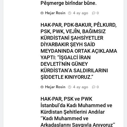
Pêşmerge birîndar bûne.
HAK- PAR heyeti, YNK
Hejar Rosin
4 ay ago
0
Merkez Komite üyesi ve
Parti Sözcüsü Sadi Pire ve
2 Yıl Ago
HAK-PAR, PDK-BAKUR, PÊLKURD,
Merkez komite üyesi Rebaz
24 Kasım 2015 tarihi, yol
PSK, PWK, VEJÎN, BAĞIMSIZ
Berkoty ile görüştü.
arkadaşımız Mustafa
KÜRDİSTANİ ŞAHSİYETLER
Tasçı’nın aramızdan
2 Yıl Ago
DİYARBAKIR ŞEYH SAİD
ayrılışının yıl dönümü.
25 Kasım Kadına Yönelik
MEYDANINDA ORTAK AÇIKLAMA
Şiddete Karşı Uluslararası
YAPTI: “İŞGALCİ İRAN
Mücadele Günü Kutlu
2 Yıl Ago
olsun.
DEVLETİ’NİN GÜNEY
Hak ve Özgürlükler
KÜRDİSTAN’A SALDIRILARINI
Partisi Tunceli ili
merkez ilçesinin 2.
ŞİDDETLE KINIYORUZ.”
2 Yıl Ago
Olağan kongresi
Kayyum Siyasetini Bir
Hejar Rosin
4 ay ago
0
gerçekleşti.
Kez Daha Kınıyoruz
2 Yıl Ago
HAK-PAR, PSK ve PWK
Dünya Çocuk Hakları
İstanbul’da Kadı Muhammed ve
Günü Kutu Olsun
Kürdistan Şehitlerini Andılar
2 Yıl Ago
‘’Kadı Muhammed ve
2 Yıl Ago
Arkadaşlarını Saygıyla Anıyoruz’’