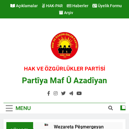
Skip
Açıklamalar
HAK-PAR
Haberler
Üyelik Formu
to
Arşiv
content
HAK VE ÖZGÜRLÜKLER PARTİSİ
Partîya Maf Û Azadîyan
MENU
Wezareta Pêşmergeyan