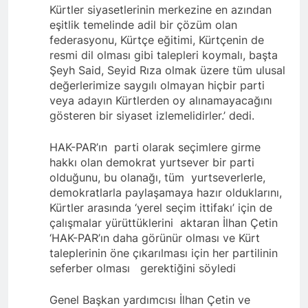
kadınlar günü.
Kürtler siyasetlerinin merkezine en azından
BİRLİĞİ
1 Yıl Ago
eşitlik temelinde adil bir çözüm olan
HAK-PAR Hewler temsilcisi
federasyonu, Kürtçe eğitimi, Kürtçenin de
Mehmet Şirin Timur; HAK-
resmi dil olması gibi talepleri koymalı, başta
PAR heyetine gösterilen ilgi
1 Yıl Ago
Şeyh Said, Seyid Rıza olmak üzere tüm ulusal
için teşekkür ediyoruz.
HAK-PAR BAŞKANLIK
değerlerimize saygılı olmayan hiçbir parti
KURULU; ‘Kürt meselesi
veya adayın Kürtlerden oy alınamayacağını
PKK den ibaret değildir.’
1 Yıl Ago
gösteren bir siyaset izlemelidirler.’ dedi.
*HAK-PAR Genel başkanı
Düzgün KAPLAN,* *Erbil’de
HAK-PAR’ın
parti olarak seçimlere girme
RUDAW’ın düzenlediği
1 Yıl Ago
“Ortadoğu’nun Geleceğinde
hakkı olan demokrat yurtsever bir parti
HAK-PAR Genel Başkanı
Belirsizlikler” Formuna
olduğunu, bu olanağı, tüm
yurtseverlerle,
Düzgün Kaplan “Hewler
katıldı*
demokratlarla paylaşamaya hazır olduklarını,
Ortadoğu’nun politik
1 Yıl Ago
merkezine dönüşmektedir”
Kürtler arasında ‘yerel seçim ittifakı’ için de
HAK-PAR, PSK VE PWK
çalışmalar yürüttüklerini
aktaran İlhan Çetin
İZMİR’İN KONAK
‘HAK-PAR’ın daha görünür olması ve Kürt
MEYDANINDA ORTAK
1 Yıl Ago
BASIN AÇIKLAMASI YAPTI
taleplerinin öne çıkarılması için her partilinin
Dünya Anadil Günü’nde HAK-
seferber olması
gerektiğini söyledi
PAR’ın eski genel başkanı
sayın Kemal Burkay’dan
1 Yıl Ago
konferans Dünya Anadil
Genel Başkan yardımcısı İlhan Çetin ve
HAK-PAR Viyana