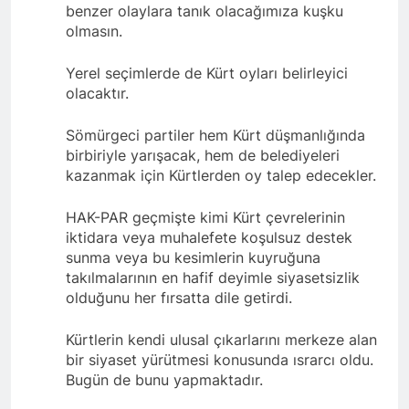
açıklamayı kamuoyu ile
benzer olaylara tanık olacağımıza kuşku
paylaşmayı kararlaştırdı.
BAŞTA KÜRT HALKI OLMAK
olmasın.
ÜZERE HERKESİN, MEŞRU
HAKLARININ TESLİM
1 Yıl Ago
Yerel seçimlerde de Kürt oyları belirleyici
EDİLDİĞİ ADİL BİR DÜZEN
HAK-PAR, PDK-BAKUR, PSK,
olacaktır.
UMUDUMUZU CANLI
PWK, Diyarbakır e Mardin’de
TUTARAK; RAMAZAN
Halepçe Soykırımı’nı Andılar:
1 Yıl Ago
BAYRAMINIZI
Sömürgeci partiler hem Kürt düşmanlığında
Halepçe Soykırımının
Ahmed el Şara ve Mazlum
KUTLUYORUZ!
birbiriyle yarışacak, hem de belediyeleri
Yaraları, Ulusal Birlik ve
Abdi’nin imzaladığı
kazanmak için Kürtlerden oy talep edecekler.
Kürdistan’ın Özgürlüğüyle
anlaşma, Kürtlerin kolektif
1 Yıl Ago
Sarılabilir
haklarını içermiyor.
HAK-PAR Adana İl Kadın
HAK-PAR geçmişte kimi Kürt çevrelerinin
Komisyonu 8 Mart Dünya
iktidara veya muhalefete koşulsuz destek
Kadınlar gününü kutladı
1 Yıl Ago
sunma veya bu kesimlerin kuyruğuna
HAK-PAR Fransa Konferansı
takılmalarının en hafif deyimle siyasetsizlik
Başarıyla Sonuçlandı
olduğunu her fırsatta dile getirdi.
Düzgün KAPLAN; ‘PKK’ nin
1 Yıl Ago
feshi en başta Kürt halkının
BASINA VE KAMUOYUNA
Kürtlerin kendi ulusal çıkarlarını merkeze alan
yararına olacaktır.’
Eşitlik ve özgürlük
bir siyaset yürütmesi konusunda ısrarcı oldu.
mücadelesi veren tüm
1 Yıl Ago
Bugün de bunu yapmaktadır.
kadınları selamlıyoruz
İZMİR’DE HAK.PAR, PSK
Bugün 8 Mart Dünya
ve PWK DEN YEREL İŞ