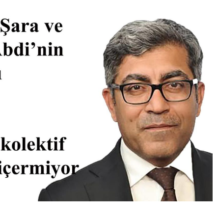
Kürt halkının meşru haklarının tanınması ile gerçekleşebili
ükler Partisi-HAK-PAR Urfa ili SİVEREK ilçe kongresi yapıldı.
ükler Partisi-HAK-PAR Heyeti, Hewler’de KDP İran temsilciliğini 
ti Hewler’de ENKS ile görüştü
ti Hewler’de KDP ALAKAD ile görüştü HAK-PAR Heyeti 25 ağus
kanlık Kurulu; ‘KÜRT HALKI HAK VE ÖZGÜRLÜK MÜCADELES
ası üzerinden 102 yıl geçse de; Kürt milleti özgürlükten asla
A HAK-PARê: Têkçûna heyî têkçûna rê û polîtîkayên xelet in. 
yek.