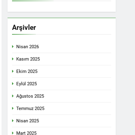
İTİKALAR ETRAFINDA KENETLENMELİ
Partisi (HAK-PAR), Kürdistan Demokrat
rler Partisi (PWK)’nin ortaklaşa Van da
Arşivler
Nisan 2026
KADIN MECLİSİ ÜYELERİ İLE GÖRÜŞTÜ
Kasım 2025
Ekim 2025
konuğu oldu.
Eylül 2025
Ağustos 2025
Yeni Dönem Stratejileri” üzerine bir
Temmuz 2025
kendinden sonra, Hamburg kentinde de
Nisan 2025
etti.
Mart 2025