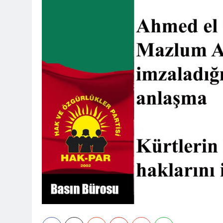
Barış ancak 
11 Ay Ago
Hak ve Özgürl
11 Ay Ago
Hak ve Özgürl
11 Ay Ago
HAK-PAR Heye
12 Ay Ago
HAK-PAR Heye
görüştü
12 Ay Ago
HAK-PAR Baş
12 Ay Ago
Lozan Antlaşm
1 Yıl Ago
MECLÎSA PARTİY
yên rast bibin 
1 Yıl Ago