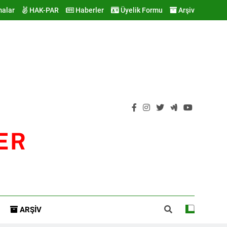
malar
HAK-PAR
Haberler
Üyelik Formu
Arşiv
ER
ARŞIV