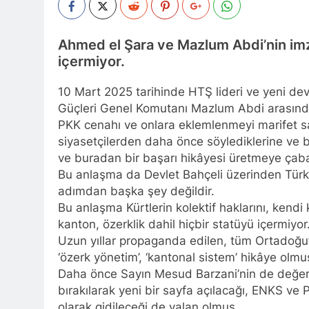
YENİLEN YA
1 Yıl Ago
HAK-PAR Genel Başk
Ahmed el Şara ve Mazlum Abdi’nin imzal
Partisi – Türkiye (
içermiyor.
düzenledikleri çalı
1 Yıl Ago
HAK-PAR ME
10 Mart 2025 tarihinde HTŞ lideri ve yeni de
1 Yıl Ago
Güçleri Genel Komutanı Mazlum Abdi arasınd
HAK-PAR KA
PKK cenahı ve onlara eklemlenmeyi marifet s
1 Yıl Ago
siyasetçilerden daha önce söylediklerine ve 
HAK-PAR KAD
ve buradan bir başarı hikâyesi üretmeye çabal
1 Yıl Ago
Bu anlaşma da Devlet Bahçeli üzerinden Türk de
HAK-PAR kadı
adımdan başka şey değildir.
1 Yıl Ago
Bu anlaşma Kürtlerin kolektif haklarını, kend
HAK-PAR PM üye
kanton, özerklik dahil hiçbir statüyü içermiyor
konferans ver
Uzun yıllar propaganda edilen, tüm Ortadoğu’y
1 Yıl Ago
‘özerk yönetim’, ‘kantonal sistem’ hikâye olmu
HAK-PAR pm üyesi
Daha önce Sayın Mesud Barzani’nin de değerli
”Ortadoğu, Kürtle
bırakılarak yeni bir sayfa açılacağı, ENKS ve P
1 Yıl Ago
olarak gidileceği de yalan olmuş…