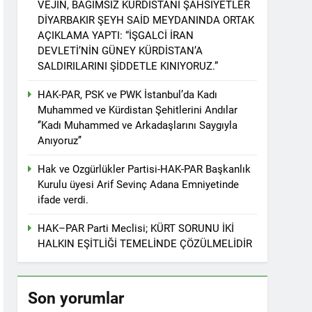
VEJÎN, BAĞIMSIZ KÜRDİSTANİ ŞAHSİYETLER
r. 1 EYLÜL DÜNYA BARIŞ GÜNÜ KUTLU OLSUN
DİYARBAKIR ŞEYH SAİD MEYDANINDA ORTAK
AÇIKLAMA YAPTI: “İŞGALCİ İRAN
DEVLETİ’NİN GÜNEY KÜRDİSTAN’A
SALDIRILARINI ŞİDDETLE KINIYORUZ.”
ziyaret etti
HAK-PAR, PSK ve PWK İstanbul’da Kadı
Muhammed ve Kürdistan Şehitlerini Andılar
‘’Kadı Muhammed ve Arkadaşlarını Saygıyla
Anıyoruz’’
tos 2025’te Hewler’de KDP ALAKAD ile
Hak ve Ozgürlükler Partisi-HAK-PAR Başkanlık
Kurulu üyesi Arif Sevinç Adana Emniyetinde
İNDEN ASLA VAZ GEÇMEYECEKTİR.’
ifade verdi.
HAK–PAR Parti Meclisi; KÜRT SORUNU İKİ
 vaz geçmedi
HALKIN EŞİTLİĞİ TEMELİNDE ÇÖZÜLMELİDİR
Divê Kurd li dora polîtîkayên neteweyî
Son yorumlar