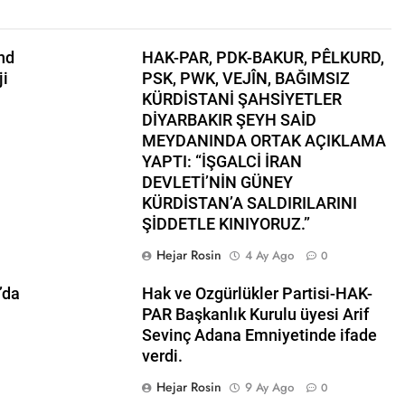
l başkanı Düzgün Kaplan ENKS başkanı Mihemed İsmail ile te
nd
HAK-PAR, PDK-BAKUR, PÊLKURD,
ji
PSK, PWK, VEJÎN, BAĞIMSIZ
lükler Partisi HAK-PAR Parti Meclisi 11 Ocak 2025 tarihinde A
KÜRDİSTANİ ŞAHSİYETLER
DİYARBAKIR ŞEYH SAİD
Erzincan-Balıbey Köyünde toprağa verildi
MEYDANINDA ORTAK AÇIKLAMA
YAPTI: “İŞGALCİ İRAN
ye Kürt Ulusal Konseyi (ENKS) başkanlığına seçilen Mihemed İs
DEVLETİ’NİN GÜNEY
KÜRDİSTAN’A SALDIRILARINI
ımıza ve tüm dünyaya özgürlük ve barış getirsin
ŞİDDETLE KINIYORUZ.”
Hejar Rosin
4 Ay Ago
0
iamını Unutmadık, Unutturmayacağız!
’da
Hak ve Ozgürlükler Partisi-HAK-
K ve PWK’den ortak konferans.’ KÜRT MESELESİ BARIŞÇIL 
PAR Başkanlık Kurulu üyesi Arif
Sevinç Adana Emniyetinde ifade
 DİYARBAKİR-DEMİROTEL’de gerçekleştirdikleri konferansın ar
verdi.
Cemiyetinde ortaklaştıkları bir metni kamuoyuna sundular. PSK
an bildirinin Kürtçesini PWD genel başkanı Mustafa Özçelik T
Hejar Rosin
9 Ay Ago
0
Şah Eren okudu.