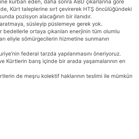
imine kurban eden, daha sonra ABD çıkarlarına göre
MUOYUNA Eşitlik ve özgürlük mücadelesi veren tüm kadınları
, Kürt taleplerine sırt çevirerek HTŞ öncülüğündeki
.
unda pozisyon alacağının bir ilanıdır.
aratmaya, süsleyip püslemeye gerek yok.
K.PAR, PSK ve PWK DEN YEREL İŞ BİRLİĞİ
bedellerle ortaya çıkarılan enerjinin tüm olumlu
arı eliyle sömürgecilerin hizmetine sunmanın
r temsilcisi Mehmet Şirin Timur; HAK-PAR heyetine gösterilen 
uriye’nin federal tarzda yapılanmasını öneriyoruz.
ANLIK KURULU; ‘Kürt meselesi PKK den ibaret değildir.’
 ve Kürtlerin barış içinde bir arada yaşamalarının en
l başkanı Düzgün KAPLAN,* *Erbil’de RUDAW’ın düzenlediği “Or
ürtlerin de meşru kolektif haklarının teslimi ile mümkün
ı*
l Başkanı Düzgün Kaplan “Hewler Ortadoğu’nun politik merk
SK VE PWK İZMİR’İN KONAK MEYDANINDA ORTAK BASIN AÇI
nü’nde HAK-PAR’ın eski genel başkanı sayın Kemal Burkay’dan
ütü Kemal Burkay’ın verdiği konferansı ile kutladı.