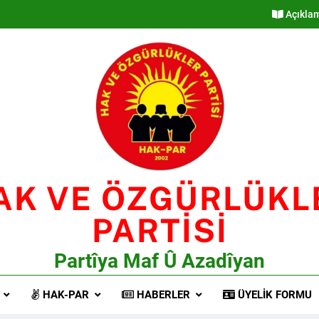
Açıkla
AK VE ÖZGÜRLÜKL
PARTİSİ
Partîya Maf Û Azadîyan
HAK-PAR
HABERLER
ÜYELIK FORMU