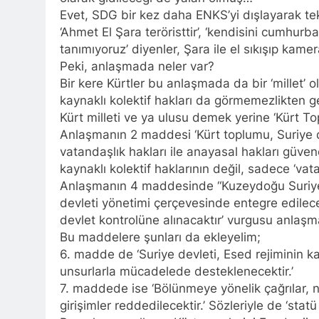
HAK-PAR Gene
Evet, SDG bir kez daha ENKS’yi dışlayarak tek
1 Yıl Ago
‘Ahmet El Şara teröristtir’, ‘kendisini cumhurba
*Halkımızı kendi u
tanımıyoruz’ diyenler, Şara ile el sıkışıp kamer
genel merkezde to
Peki, anlaşmada neler var?
1 Yıl Ago
Bir kere Kürtler bu anlaşmada da bir ‘millet’ 
HAK-PAR Mersi
kaynaklı kolektif hakları da görmemezlikten ge
1 Yıl Ago
Kürt milleti ve ya ulusu demek yerine ‘Kürt T
BAŞTA KÜRT HA
Anlaşmanın 2 maddesi ‘Kürt toplumu, Suriye de
CANLI TUTARAK
vatandaşlık hakları ile anayasal hakları güvenc
1 Yıl Ago
kaynaklı kolektif haklarının değil, sadece ‘vat
HAK-PAR, PDK-BA
Ulusal Birlik ve 
Anlaşmanın 4 maddesinde “Kuzeydoğu Suriye’de
1 Yıl Ago
devleti yönetimi çerçevesinde entegre edilecek;
Ahmed el Şara
devlet kontrolüne alınacaktır’ vurgusu anlaşm
1 Yıl Ago
Bu maddelere şunları da ekleyelim;
HAK-PAR Adan
6. madde de ‘Suriye devleti, Esed rejiminin kalı
1 Yıl Ago
unsurlarla mücadelede desteklenecektir.’
HAK-PAR Frans
7. maddede ise ‘Bölünmeye yönelik çağrılar, 
olacaktır.’
girişimler reddedilecektir.’ Sözleriyle de ‘stat
1 Yıl Ago