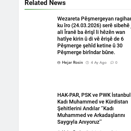
Related News
2 Yıl Ago
HAK-PAR Gene
Wezareta Pêşmergeyan ragiha
2 Yıl Ago
ku îro (24.03.2026) serê sibehê 
Hak ve Özgür
ali Îranê ba êrişî li hêzên wan
2 Yıl Ago
hatîye kirin û di vê êrişê de 6
Necati TANK 
Pêşmerge şehîd ketine û 30
2 Yıl Ago
Pêşmerge birîndar bûne.
HAK-PAR Suri
Hejar Rosin
4 Ay Ago
2 Yıl Ago
0
Yeni yıl halk
2 Yıl Ago
Roboski Katl
2 Yıl Ago
HAK-PAR, PSK ve PWK İstanbul
HAK-PAR, PS
Kadı Muhammed ve Kürdistan
2 Yıl Ago
Şehitlerini Andılar ‘’Kadı
HAK-PAR, PSK VE PWK
Muhammed ve Arkadaşlarını
11.00de Gazeteciler 
Saygıyla Anıyoruz’’
konuşmasının ardınd
2 Yıl Ago
yardımcısı Mehmet 