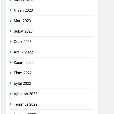
Mayıs 2023
pleri etrafında birleşmeli
Nisan 2023
Mart 2023
Şubat 2023
Ocak 2023
i dil olsun.
Aralık 2022
Kasım 2022
id ve 47 arkadaşını saygıyla anıyoruz
Ekim 2022
î li ber kolonyalîzmê netewînin bi rêzdarî
Eylül 2022
Ağustos 2022
E ME
Temmuz 2022
ŞIK SAÇMAYA DEVAM EDİYOR