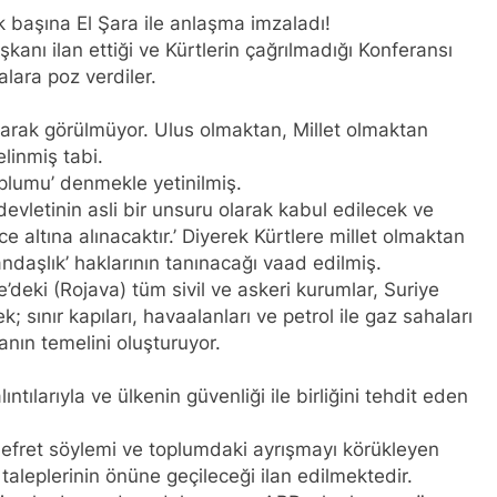
l başkanı Meclise davet edildi.
HAK-PAR Mardi
 başına El Şara ile anlaşma imzaladı!
1 Yıl Ago
şkanı ilan ettiği ve Kürtlerin çağrılmadığı Konferansı
lusal talepleri etrafında birleşmeye çağırıyoruz.* HAK-PAR Par
alara poz verdiler.
planarak gündemindeki konuları görüştü ve aşağıdaki açıklamay
olarak görülmüyor. Ulus olmaktan, Millet olmaktan
n il örgütü Newrozu coşkulu bir etkinlikle kutladı
linmiş tabi.
oplumu’ denmekle yetinilmiş.
LKI OLMAK ÜZERE HERKESİN, MEŞRU HAKLARININ TESLİM E
vletinin asli bir unsuru olarak kabul edilecek ve
; RAMAZAN BAYRAMINIZI KUTLUYORUZ!
e altına alınacaktır.’ Diyerek Kürtlere millet olmaktan
andaşlık’ haklarının tanınacağı vaad edilmiş.
KUR, PSK, PWK, Diyarbakır e Mardin’de Halepçe Soykırımı’nı An
Kürdistan’ın Özgürlüğüyle Sarılabilir
ki (Rojava) tüm sivil ve askeri kurumlar, Suriye
 sınır kapıları, havaalanları ve petrol ile gaz sahaları
 ve Mazlum Abdi’nin imzaladığı anlaşma, Kürtlerin kolektif hak
anın temelini oluşturuyor.
a İl Kadın Komisyonu 8 Mart Dünya Kadınlar gününü kutladı
ntılarıyla ve ülkenin güvenliği ile birliğini tehdit eden
a Konferansı Başarıyla Sonuçlandı Düzgün KAPLAN; ‘PKK’ nin 
nefret söylemi ve toplumdaki ayrışmayı körükleyen
ü taleplerinin önüne geçileceği ilan edilmektedir.