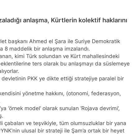
NLIŞ YOL VE YÖNTEMLERDİR. KÜRTLER DOĞRU, ULUSAL POL
anı Düzgün Kaplan’ın Kurdistan partileri Hak ve Özgürlükler 
adığı anlaşma, Kürtlerin kolektif haklarını
KDP-T), Kürdistan Sosyalist Partisi (PSK) ve Kürdistan Yurtseve
ştayda yaptığı konuşma:
RKEZİ KADIN KOMİSYONU HEWLER’DE ENKS Yİ ZİYARET ETTİ
vlet başkanı Ahmed el Şara ile Suriye Demokratik
a 8 maddelik bir anlaşma imzalandı.
DIN HEYETİ HEWLER’DE HİZBÊN ZEHMETKEŞÊN KURDİSTANÊ 
anan, kimi Türk solundan ve Kürt mahallesindeki
beklentilerine ters olarak bu anlaşmayı da süslemeye
IN HEYETİ ALAKAD’I ZİYARET ETTİ.
ıyorlar.
vletinin PKK ye dikte ettiği stratejiye paralel bir
n komisyonu üyesi Berin Eren Kurdistan24 te Cemal Batun’un 
i kendisini yönetme hakkını, (otonomi, federasyon,
si Siracettin Sarı; Almanya-Bottrop’da “Ortadoğu, Kürtler ve 
.
di.
a ‘örnek model’ olarak sunulan ‘Rojava devrimi’,
ş.
 Seracettin Sarı, 06.04.2025 tarihin de Almanya’nın Bottrop 
 çabaları ve teşvikiyle, tüm olumsuzluklar bir yana
r ve Yeni Dönem Stratejileri” üzerine konferans serisine devam 
YNK’nin ulusal bir strateji ile Şam’a ortak bir heyet