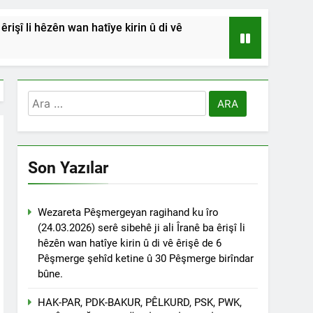
işî li hêzên wan hatîye kirin û di vê
HSİYETLER DİYARBAKIR ŞEYH SAİD
RDİSTAN’A SALDIRILARINI ŞİDDETLE
Arama:
Andılar ‘’Kadı Muhammed ve
Son Yazılar
na Emniyetinde ifade verdi.
ÇÖZÜLMELİDİR
Wezareta Pêşmergeyan ragihand ku îro
(24.03.2026) serê sibehê ji ali Îranê ba êrişî li
tif haklarından vaz geçmesini isteyenlere
hêzên wan hatîye kirin û di vê êrişê de 6
 toplantıya Genel Başkan Düzgün Kaplan’da
Pêşmerge şehîd ketine û 30 Pêşmerge birîndar
bûne.
esinde” konferansının birinci oturumunda
 Dr. Bülent Küçük ülkede ve ortadoğu’da
HAK-PAR, PDK-BAKUR, PÊLKURD, PSK, PWK,