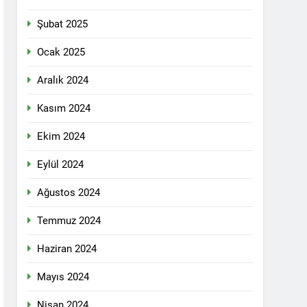
n ili Kızıltepe ilçe kongresi yapıldı.
Şubat 2025
ti Meclisi 12 Nisan 2025 tarihinde Ankara
ı kamuoyu ile paylaşmayı kararlaştırdı.
Ocak 2025
Aralık 2024
1 Yıl Ago
Kasım 2024
DİLDİĞİ ADİL BİR DÜZEN UMUDUMUZU
Ekim 2024
dılar: Halepçe Soykırımının Yaraları,
Eylül 2024
Ağustos 2024
larını içermiyor.
Temmuz 2024
Haziran 2024
feshi en başta Kürt halkının yararına
Mayıs 2024
Nisan 2024