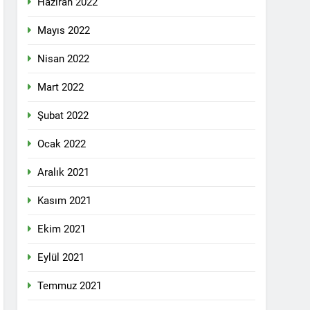
Haziran 2022
lefonda görüştü.
Mayıs 2022
Nisan 2022
nkara Genel Merkez’de toplandı.
Mart 2022
Şubat 2022
mail’i kutladı.
Ocak 2022
Aralık 2021
Kasım 2021
Ekim 2021
YOLLARLA VE DİYALOĞLA ÇÖZÜLMELİDİR
Eylül 2021
dından, 23 Aralık 2024 tarihinde saat
 genel başkanı Bayram Bozyel’in açılış
Temmuz 2021
ürkçesini ise HAK-PAR Genel başkan