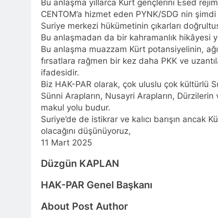
Bu anlaşma yıllarca Kürt gençlerini Esed rej
BASINA VE KA
CENTOM’a hizmet eden PYNK/SDG nin şimdi de
kadınlar günü
Suriye merkezi hükümetinin çıkarları doğrultus
1 Yıl Ago
Bu anlaşmadan da bir kahramanlık hikâyesi y
İZMİR’DE HA
Bu anlaşma muazzam Kürt potansiyelinin, ağır 
1 Yıl Ago
fırsatlara rağmen bir kez daha PKK ve uzantıl
HAK-PAR Hewle
ifadesidir.
1 Yıl Ago
Biz HAK-PAR olarak, çok uluslu çok kültürlü S
HAK-PAR BAŞK
Sünni Arapların, Nusayri Arapların, Dürzilerin
1 Yıl Ago
makul yolu budur.
*HAK-PAR Gene
Suriye’de de istikrar ve kalıcı barışın ancak K
Formuna katıld
olacağını düşünüyoruz,
1 Yıl Ago
11 Mart 2025
HAK-PAR Gene
1 Yıl Ago
Düzgün KAPLAN
HAK-PAR, P
HAK-PAR Genel Başkanı
1 Yıl Ago
Dünya Anadil Gü
About Post Author
PAR Ankara il örg
1 Yıl Ago