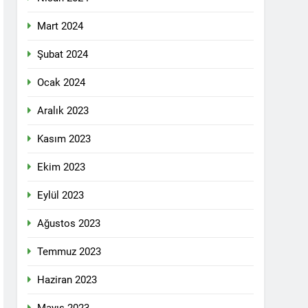
 selamlıyoruz Bugün 8 Mart Dünya
Mart 2024
Şubat 2024
Ocak 2024
ilgi için teşekkür ediyoruz.
Aralık 2023
Kasım 2023
tadoğu’nun Geleceğinde Belirsizlikler”
Ekim 2023
Eylül 2023
ezine dönüşmektedir”
Ağustos 2023
KLAMASI YAPTI
Temmuz 2023
 konferans Dünya Anadil Günü’nü HAK-
Haziran 2023