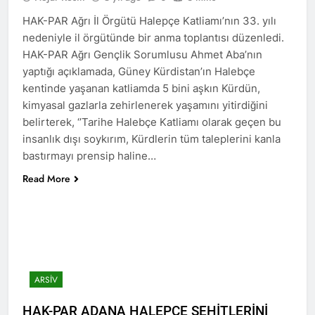
serdanan dikin.
İran’ın Güney Kürdistan’ın
3 Yıl Ago
HAK-PAR Ağrı İl Örgütü Halepçe Katliamı’nın 33. yılı
Erbil kentin de yaptığı
HAK-PAR’ ın Kürt
terörist saldırıyı kınadılar
nedeniyle il örgütünde bir anma toplantısı düzenledi.
kentlerindeki ziyaretleri
devam ediyor
HAK-PAR Ağrı Gençlik Sorumlusu Ahmet Aba’nın
3 Yıl Ago
yaptığı açıklamada, Güney Kürdistan’ın Halebçe
BASINA VE KAMUOYUNA
HAK-PAR, PWK VE AZADÎ
kentinde yaşanan katliamda 5 bini aşkın Kürdün,
HAREKETİ İran terörist
3 Yıl Ago
kimyasal gazlarla zehirlenerek yaşamını yitirdiğini
devletini düzenledikleri ortak
İran terör devleti 15 Ocak
belirterek, ‘’Tarihe Halebçe Katliamı olarak geçen bu
basın açıklamasıyla kınadı.
gecesi saat 23.00 sıralarında
insanlık dışı soykırım, Kürdlerin tüm taleplerini kanla
‘İran Devleti’nin Terörist
Kürdistan federe devletinin
3 Yıl Ago
Saldırıları Hakkımıza Boyun
bastırmayı prensip haline…
toprak bütünlüğünü ihlal
HAK-PAR, KDP-KURD ve
Eğdiremeyecektir’
ederek, Erbil kentin de
Read More
AZADİ HAREKETİ BİR
sivilleri hedef alarak balistik
ARAYA GELDİ
3 Yıl Ago
füzelerle, insansız hava
HAK-PAR Genel başkanı
araçlarıyla vurdu.
Düzgün Kaplan ADANA’da
‘Tüm olanaklarımızı samimi
3 Yıl Ago
yurtseverlerle paylaşmaya
Bugün Dr. Sharakandi’nin
hazırız.’
kardeşi I K D P Üyesi
ARSIV
Rasoul Ghaderinin Cenaze
3 Yıl Ago
törenine katıldık.
HAK-PAR KÜRT-KAV’ı
HAK-PAR ADANA HALEPÇE ŞEHİTLERİNİ