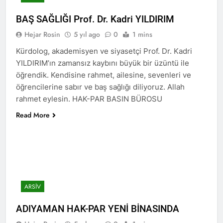
2 Yıl Ago
BAŞ SAĞLIĞI Prof. Dr. Kadri YILDIRIM
HAK-PAR Karataş ilçe
kongresi yapıldı
Hejar Rosin
5 yıl ago
0
1 mins
2 Yıl Ago
Kürdolog, akademisyen ve siyasetçi Prof. Dr. Kadri
HAK-PAR Genel Başkanı
YILDIRIM’ın zamansız kaybını büyük bir üzüntü ile
Düzgün Kaplan,
Mardin/Kızıltepe ilçesinde
öğrendik. Kendisine rahmet, ailesine, sevenleri ve
2 Yıl Ago
bir dizi görüşmeler
öğrencilerine sabır ve baş sağlığı diliyoruz. Allah
HAK-PAR Genel Başkanı
gerçekleştirdi.
Düzgün Kaplan, DOZ
rahmet eylesin. HAK-PAR BASIN BÜROSU
Yayınevini Ziyaret Etti.
2 Yıl Ago
Read More
2 Yıl Ago
DÜNYA KIZ ÇOCUKLARI
GÜNÜ KUTLU OLSUN
2 Yıl Ago
HAK-PAR Heyeti Van ve
ARSIV
Tatvan’ı ziyaret etti.
2 Yıl Ago
ADIYAMAN HAK-PAR YENİ BİNASINDA
Gar Katliamının
üzerinden 9 yıl geçti