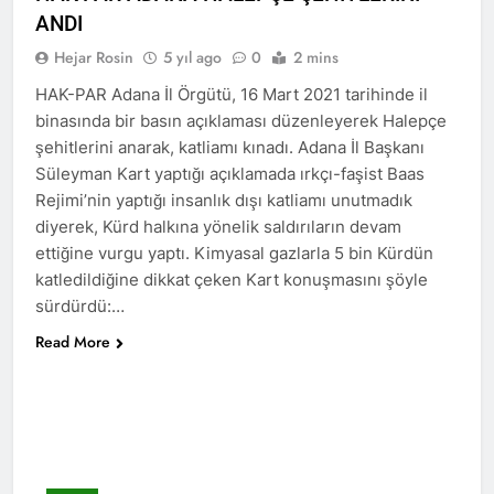
ziyaret etti.
ANDI
3 Yıl Ago
Hejar Rosin
5 yıl ago
0
2 mins
HAK-PAR İsmail Beşikçi
Vakfı’nı ziyaret etti.
HAK-PAR Adana İl Örgütü, 16 Mart 2021 tarihinde il
3 Yıl Ago
binasında bir basın açıklaması düzenleyerek Halepçe
BASINA VE
şehitlerini anarak, katliamı kınadı. Adana İl Başkanı
KAMUOYUNA
Süleyman Kart yaptığı açıklamada ırkçı-faşist Baas
3 Yıl Ago
Rejimi’nin yaptığı insanlık dışı katliamı unutmadık
Yüksek Seçim Kurulu 31
Mart 2024 tarihinde
diyerek, Kürd halkına yönelik saldırıların devam
yapılacak olan yerel
3 Yıl Ago
ettiğine vurgu yaptı. Kimyasal gazlarla 5 bin Kürdün
seçimlere katılacak
Yeni yıl Kürt yurtsever
katledildiğine dikkat çeken Kart konuşmasını şöyle
partilerden birinin de HAK-
hareketinin
sürdürdü:…
PAR olduğunu resmen
toparlanmasına ve
3 Yıl Ago
açıkladı.
özgürlüğe vesile olsun.
Read More
Maraş Katliamı’nı
unutmadık,
unutturmayacağız.
3 Yıl Ago
ROJA ALAYÊ NÎŞANA
HEBÛNÊ
3 Yıl Ago