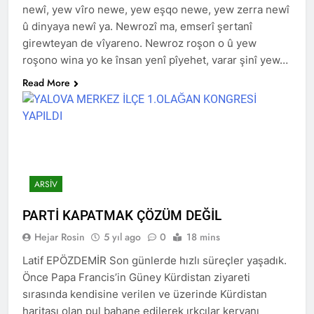
newî, yew vîro newe, yew eşqo newe, yew zerra newî
HAK-PAR’lı gençler bildiri
û dinyaya newî ya. Newrozî ma, emserî şertanî
dağıttı. Ağrı’da HAK-PAR’lı
Alper yıldız ve Berkay Nurçin
girewteyan de vîyareno. Newroz roşon o û yew
2 Yıl Ago
öncülüğünde gençler, 19
roşono wina yo ke însan yenî pîyehet, varar şinî yew…
HAK-PAR İstanbul il
Mart 2024 tarihinde, kent
örgütü, ‘Halepçe
merkezinde Parti bildirilerini
Read More
Soykırımını
2 Yıl Ago
dağıttılar.
unutmayacağız!’
HALEPÇE ŞEHİTLERİ HAK-
PAR DİYARBAKIR İL
ÖRGÜTÜNDE ANILDI
2 Yıl Ago
EM ŞEHÎDÊN KOMKUJIYA
HELEBÇÊ BI RÊZDARÎ BI
BÎRTÎNIN, HALEPÇE
2 Yıl Ago
ARSIV
SOYKIRIMI ŞEHİTLERİNİ
Hak ve Özgürlükler Partisi
SAYGIYLA ANIYORUZ
Diyarbakır’ın ilçelerinde
PARTİ KAPATMAK ÇÖZÜM DEĞİL
seçim çalışmalarını
2 Yıl Ago
Hejar Rosin
5 yıl ago
0
18 mins
sürdürüyor.
HAK-PAR Silvan, Bismil
ve Çınar ilçelerinde
Latif EPÖZDEMİR Son günlerde hızlı süreçler yaşadık.
2 Yıl Ago
Önce Papa Francis’in Güney Kürdistan ziyareti
HAK-PAR Başkanlık Kurulu;
sırasında kendisine verilen ve üzerinde Kürdistan
‘Sorumluluk bilinciyle
haritası olan pul bahane edilerek ırkçılar kervanı