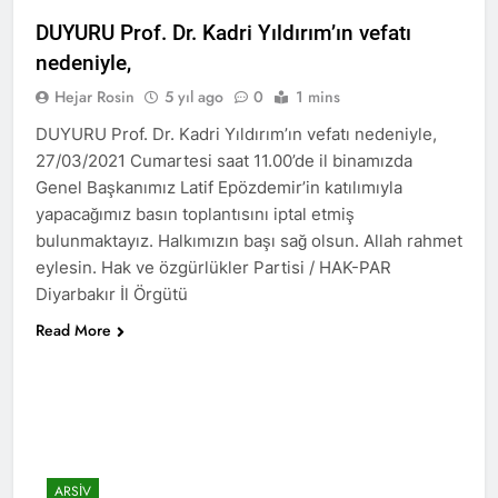
DUYURU Prof. Dr. Kadri Yıldırım’ın vefatı
ÇÖZÜM “ VE ÇÖZÜMLEME
-1- SORUN OLAN
nedeniyle,
KÜRTLERİN VARLIĞI MI
2 Yıl Ago
Hejar Rosin
5 yıl ago
0
1 mins
HAK-PAR Avrupa
Koordinasyon Kurulu
DUYURU Prof. Dr. Kadri Yıldırım’ın vefatı nedeniyle,
02.11.2024 tarihinde
2 Yıl Ago
27/03/2021 Cumartesi saat 11.00’de il binamızda
Frankfurt’ta toplandı ve
DİAKURD /Diaspora Kürtleri
Genel Başkanımız Latif Epözdemir’in katılımıyla
gündemindeki konuları
Konfederasyonunun Lozan
görüştü.
yapacağımız basın toplantısını iptal etmiş
Antlaşması ve sonrasında
2 Yıl Ago
bulunmaktayız. Halkımızın başı sağ olsun. Allah rahmet
Kürtlerin, ulus olmaktan
Diyarbakır HAK-PAR İl
kaynaklı kolektif haklarını
eylesin. Hak ve özgürlükler Partisi / HAK-PAR
örgütü Dünya’ ve Türkiye’de
kullanamadıklarından
Diyarbakır İl Örgütü
yaşanan son gelişmeler ile
2 Yıl Ago
hareketle, maruz kaldıkları
ilgili bugün ilk örgütü
Kürt dili ve edebiyatı uzmani
uluslararası hukuka da aykırı
Read More
binasında basın toplantısı
Paris’teki Kürt Enstitüisü’nün
politikalara dikkat çeken
gerçekleştirdi.
kurucularından dilbilimci,
hukuki süreci destekliyoruz.
2 Yıl Ago
araştırmacı ve yazar
BAHÇELİ, ÖCALAN VE
Profesir Joyce Blau 92
KÜRT MESELESİ
yaşında yaşama veda etti.
ÜZERİNE
2 Yıl Ago
BAHÇELÎ, OCALAN Û
ARSIV
PİRSGİRÊKA KURD