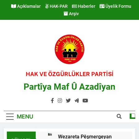
Skip
Açıklamalar
HAK-PAR
Haberler
Üyelik Formu
to
Arşiv
content
HAK VE ÖZGÜRLÜKLER PARTİSİ
Partîya Maf Û Azadîyan
MENU
Wezareta Pêşmergeyan