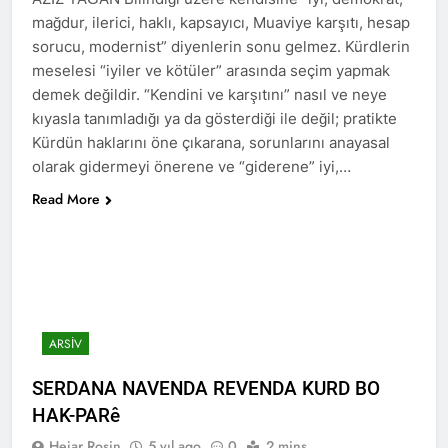
2 Yıl Ago
mağdur, ilerici, haklı, kapsayıcı, Muaviye karşıtı, hesap
HAK-PAR Genel başkanı
sorucu, modernist” diyenlerin sonu gelmez. Kürdlerin
Düzgün Kaplan Diyarbakır
meselesi “iyiler ve kötüler” arasında seçim yapmak
Kitap Fuarını Ziyaret etti
2 Yıl Ago
demek değildir. “Kendini ve karşıtını” nasıl ve neye
HAK-PAR Kırklareli
kıyasla tanımladığı ya da gösterdiği ile değil; pratikte
merkez ilçe teşkilatının 2.
Olağan kongresi yapıldı.
Kürdün haklarını öne çıkarana, sorunlarını anayasal
2 Yıl Ago
olarak gidermeyi önerene ve “giderene” iyi,…
HAK-PAR PM üyesi Yıldız
TİMUR KDP Halkla İlişkiler
Read More
Dairesi başkanı sayın Jivan
2 Yıl Ago
Rozhbayani ile görüştü.
HAK-PAR heyeti, Hewler
de Kanal Kurd’u ziyaret
etti
2 Yıl Ago
HAK-PAR HEYETİ, SURİYE
KÜRT ULUSAL MECLİSİ
ENKS BÜROSUNU ZİYARET
ARSIV
2 Yıl Ago
ETTİ.
Hak ve Özgürlükler Partisi
(HAK-PAR) Tunceli ili
SERDANA NAVENDA REVENDA KURD BO
Pertek ilçesinin 2. Olağan
2 Yıl Ago
HAK-PARê
kongresi yapıldı.
2 Yıl Ago
Hejar Rosin
5 yıl ago
0
2 mins