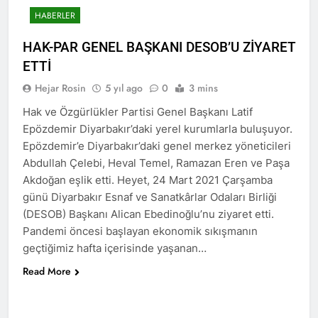
anıyoruz
HAK-PAR Genel başkanı
HABERLER
Düzgün KAPLAN;
2 Yıl Ago
HAK-PAR GENEL BAŞKANI DESOB’U ZİYARET
HAK-PAR Genel Başkanı
ETTİ
Düzgün Kaplan, 6 Ağustos
2024, TRend.MEDYA’ya canlı
Hejar Rosin
5 yıl ago
0
3 mins
2 Yıl Ago
yayın konuğu oldu.
Profesör Dr. Cenap
Hak ve Özgürlükler Partisi Genel Başkanı Latif
Ekinci’yle dayanışmamızı
Epözdemir Diyarbakır’daki yerel kurumlarla buluşuyor.
ifade ediyoruz.
2 Yıl Ago
Epözdemir’e Diyarbakır’daki genel merkez yöneticileri
HAK-PAR’a Dersim’den
Abdullah Çelebi, Heval Temel, Ramazan Eren ve Paşa
katılım.
Akdoğan eşlik etti. Heyet, 24 Mart 2021 Çarşamba
2 Yıl Ago
günü Diyarbakır Esnaf ve Sanatkârlar Odaları Birliği
Serokê HAK-PAR’e Düzgün
Kaplan, serokê Hereketa
(DESOB) Başkanı Alican Ebedinoğlu’nu ziyaret etti.
Azadî Metin Piranî, Endamê
Pandemi öncesi başlayan ekonomik sıkışmanın
2 Yıl Ago
meclisa HAK-PAR û endamê
Hak ve Özgürlükler Partisi
geçtiğimiz hafta içerisinde yaşanan…
HAK-PAR ê beşdarî tazîya
HAK-PAR Başkanlık Kurulu
welatparêzê bi rûmet Mele
Read More
Dersim’de toplandı.
2 Yıl Ago
Arif Sümerkant bun.
Ezdilere yönelik soykırımı
şiddetli şekilde