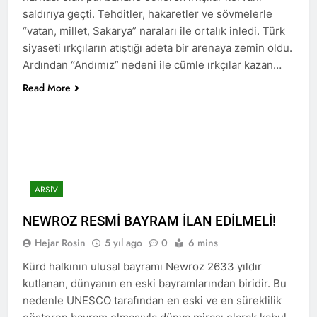
seferber olalım.’ HAK-PAR
2 Yıl Ago
saldırıya geçti. Tehditler, hakaretler ve sövmelerle
başkanlık kurulu 9 Mart 2024
HAK-PAR Ankara Kadın
“vatan, millet, Sakarya” naraları ile ortalık inledi. Türk
tarihinde Diyarbakır’da
komisyonu, 8 Mart Dünya
toplanarak gündemindeki
siyaseti ırkçıların atıştığı adeta bir arenaya zemin oldu.
kadınlar Günü’nü HAK-PAR
2 Yıl Ago
konuları görüştü ve aşağıdaki
Ardından “Andımız” nedeni ile cümle ırkçılar kazan…
Genel merkezin de
BASINA VE KAMUOYUNA
bildiriyi kamuoyu le
düzenledikleri Kürtçe ve
İnsanlık tarihi aynı
paylaşmayı kararlaştırdı.
Read More
Türķçe basın açıklamasıyla
zamanda yaşanan
2 Yıl Ago
kutladı.
eşitsizliklere karşı verilen
HAK-PAR İstanbul
mücadele tarihidir.
Büyükşehir belediye başkan
adayı Mustafa Aytaş,
2 Yıl Ago
Nûbihar Yayınevini ve
HAK-PAR İstanbul
PWK’yi ziyaret etti.
Büyükşehir belediye
ARSIV
başkan adayı Mustafa
2 Yıl Ago
Aytaş, KÜRT-KAV’ ziyaret
HAK-PAR Şanlıurfa
etti.
NEWROZ RESMİ BAYRAM İLAN EDİLMELİ!
belediye başkan adayları
propaganda çalışmalarına
2 Yıl Ago
Hejar Rosin
5 yıl ago
0
6 mins
hız verdi
Partiya Saadetê bi şandekî
Kürd halkının ulusal bayramı Newroz 2633 yıldır
li Diyarbekirê serdana
kutlanan, dünyanın en eski bayramlarından biridir. Bu
Partiya Maf û Azadiyan
2 Yıl Ago
HAK-PARê kir.
nedenle UNESCO tarafından en eski ve en süreklilik
Genel başkan yardımcısı