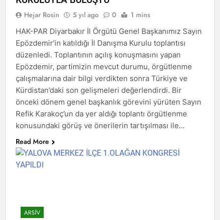
Hejar Rosin
5 yıl ago
0
1 mins
Hak ve Özgürlükler Partisi
HAK-PAR Elazığ il
HAK-PAR Diyarbakır İl Örgütü Genel Başkanımız Sayın
teşkilatının 8. Olağan
2 Yıl Ago
Epözdemir’in katıldığı İl Danışma Kurulu toplantısı
kongresi 16.11.2024
ÇÖZÜM VE ÇÖZÜMLEME
tarihinde il binasında
düzenledi. Toplantının açılış konuşmasını yapan
-2- EĞRİ CETVEL İLE
yapıldı.
Epözdemir, partimizin mevcut durumu, örgütlenme
DOĞRU ÇİZGİ ÇİZİLMEZ
2 Yıl Ago
çalışmalarına dair bilgi verdikten sonra Türkiye ve
HAK-PAR Genel başkanı
Düzgün Kaplan ve
Kürdistan’daki son gelişmeleri değerlendirdi. Bir
beraberindeki heyet,
önceki dönem genel başkanlık görevini yürüten Sayın
2 Yıl Ago
Alakad/PDK Dış ilişkiler
HAK-PAR Mersin il’i Silifke
Refik Karakoç’un da yer aldığı toplantı örgütlenme
siyasi büro başkanı Dr.
İlçe Kongresi 9/11/2024
konusundaki görüş ve önerilerin tartışılması ile…
Kemal Kerküki ile görüştü
saat 13-15 saatleri arasında
2 Yıl Ago
Taşucu mah.İsmet İnönü
Read More
HAK-PAR Genel Başkanı
cd.5.sk No:1/E de yapıldı.
Düzgün KAPLAN CİZRE’DE
‘Barış ve istikrar ancak Kürt
2 Yıl Ago
meselesinin adil çözüme
HAK-PAR Adana il’i Sarıçam ve
kavuşturulması ile mümkün
Çukurova İlçe Kongreleri
olacaktır’
yapıldı.
2 Yıl Ago
ARSIV
2 Yıl Ago