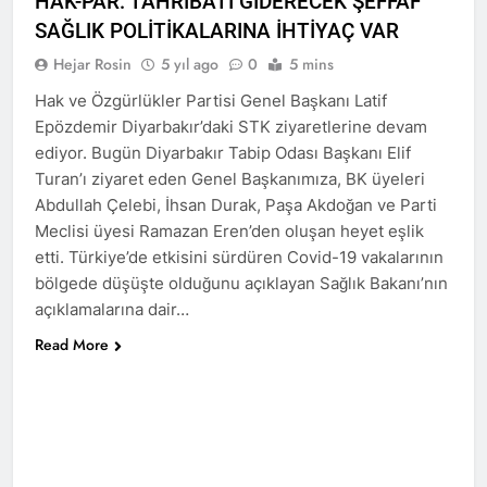
HAK-PAR: TAHRİBATI GİDERECEK ŞEFFAF
Merkez ve Genç ilçe
SAĞLIK POLİTİKALARINA İHTİYAÇ VAR
kongrelerini
2 Yıl Ago
gerçekleştirdi.
12 Eylül 1980 Askeri faşist
Hejar Rosin
5 yıl ago
0
5 mins
darbecilerini bir kez daha
Hak ve Özgürlükler Partisi Genel Başkanı Latif
lanetliyoruz 12 Eylül 1980
2 Yıl Ago
yılında Türkiye’de
Epözdemir Diyarbakır’daki STK ziyaretlerine devam
Anadilde eğitim hakkının
gerçekleştirilen Askeri faşist
ediyor. Bugün Diyarbakır Tabip Odası Başkanı Elif
tanınmasını savunuyor ve
darbenin üzerinden 44 yıl
talep ediyoruz.
Turan’ı ziyaret eden Genel Başkanımıza, BK üyeleri
2 Yıl Ago
geçti.
Abdullah Çelebi, İhsan Durak, Paşa Akdoğan ve Parti
6/7 Eylül 1955…Utanç
verici etnik temizlik
Meclisi üyesi Ramazan Eren’den oluşan heyet eşlik
uygulaması.
2 Yıl Ago
etti. Türkiye’de etkisini sürdüren Covid-19 vakalarının
Diyarbakır HAK-PAR İl
bölgede düşüşte olduğunu açıklayan Sağlık Bakanı’nın
örgütü bugün 01.09.2024
açıklamalarına dair…
pazar günü Ergani ilçe
2 Yıl Ago
örgütü kongresini
Read More
Avukat Bermal
gerçekleştirdi.
Yildeniz’i kutluyoruz
2 Yıl Ago
1 Eylül Dünya Barış
Günü Kutlu Olsun
2 Yıl Ago