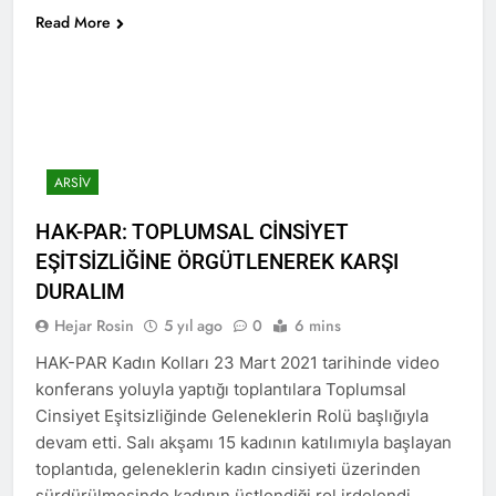
vasiyeti yerine getirildi.
Read More
2 Yıl Ago
HAK-PARê serdana
Pine Caffe kir
2 Yıl Ago
HAK-PAR 10. OLAĞAN
KONGRESİ SONUÇ
BİLDİRİSİ: Basına ve
ARSIV
2 Yıl Ago
kamuoyuna
HAK-PAR 10. OLAĞAN
HAK-PAR: TOPLUMSAL CİNSİYET
KONGRESİ; Demokratik ve
sivil bir anayasayı birlikte
EŞİTSİZLİĞİNE ÖRGÜTLENEREK KARŞI
2 Yıl Ago
yapalım. HAK-PAR taraftır
HAK-PAR GENEL BAŞKANI
DURALIM
ve üzerine düşeni yapmaya
DÜZGÜN KAPLAN’IN
hazırdır.
Hejar Rosin
5 yıl ago
0
6 mins
10.KONGRE KONUŞMASI
2 Yıl Ago
HAK-PAR 10 KONGRE
HAK-PAR Kadın Kolları 23 Mart 2021 tarihinde video
KARARLARI
konferans yoluyla yaptığı toplantılara Toplumsal
2 Yıl Ago
Cinsiyet Eşitsizliğinde Geleneklerin Rolü başlığıyla
2 Yıl Ago
devam etti. Salı akşamı 15 kadının katılımıyla başlayan
toplantıda, geleneklerin kadın cinsiyeti üzerinden
HAK-PAR Karakoçan ilçe
sürdürülmesinde kadının üstlendiği rol irdelendi.