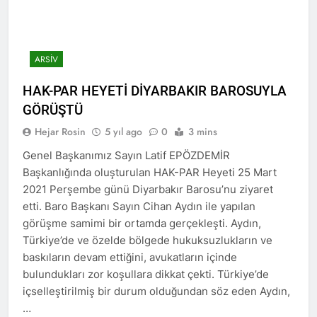
Kurdistana Îranê kir.
Qasimlo di salvegera 35.
2 Yıl Ago
wefata wî de bi rêzdarî bi
Kürt halkının meşru haklarını
bîr tînin.
teslim etmek yerine, kanla
bastırmayı seçen Kemalist
ARSIV
2 Yıl Ago
rejim, 13.07.1930 tarihinde
Platforma Ciwanên
gerçekleştirdiği “en kanlı”
HAK-PAR HEYETİ DİYARBAKIR BAROSUYLA
Serbixwe üyeleri derhal
katliamlarından biri olan
serbest bırakılmalıdır.
GÖRÜŞTÜ
2 Yıl Ago
Zilan Deresi Katliamı
Alişer ve Zarife Xanım,
üzerinden 94 yıl geçti.
Hejar Rosin
5 yıl ago
0
3 mins
Özgürlük Mücadelemizde
Hep Yaşayacak
Genel Başkanımız Sayın Latif EPÖZDEMİR
2 Yıl Ago
Başkanlığında oluşturulan HAK-PAR Heyeti 25 Mart
EMEKÇİ VE EMEKLİNİN
YANINDAYIZ
2021 Perşembe günü Diyarbakır Barosu’nu ziyaret
2 Yıl Ago
etti. Baro Başkanı Sayın Cihan Aydın ile yapılan
Sivas Katliamının 31. yıl
görüşme samimi bir ortamda gerçekleşti. Aydın,
dönümünde yaşamını
Türkiye’de ve özelde bölgede hukuksuzlukların ve
yitirenleri saygıyla
2 Yıl Ago
baskıların devam ettiğini, avukatların içinde
anıyoruz.
HAK-PAR BAŞKANLIK
bulundukları zor koşullara dikkat çekti. Türkiye’de
KURULU TOPLANDI
içselleştirilmiş bir durum olduğundan söz eden Aydın,
2 Yıl Ago
…
Süleyman ATAY’ın