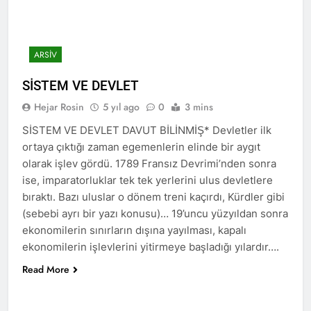
lanetliyoruz
2 Yıl Ago
Barzan Enfali’nin 41. yıl
dönümünde Enfal
Şehitlerini saygıyla
2 Yıl Ago
ARSIV
anıyoruz.
Devlet, Kürdün
düğünlerinden elini
SİSTEM VE DEVLET
çekmeli
2 Yıl Ago
Hejar Rosin
5 yıl ago
0
3 mins
HAK-PAR Munzur Kültür
ve Doğa Festivali’nde
SİSTEM VE DEVLET DAVUT BİLİNMİŞ* Devletler ilk
2 Yıl Ago
ortaya çıktığı zaman egemenlerin elinde bir aygıt
HAK-PAR heyeti Ali
olarak işlev gördü. 1789 Fransız Devrimi’nden sonra
Avni ile görüştü
ise, imparatorluklar tek tek yerlerini ulus devletlere
2 Yıl Ago
bıraktı. Bazı uluslar o dönem treni kaçırdı, Kürdler gibi
Şanda HAK-PARê ku ji Cîgirê
(sebebi ayrı bir yazı konusu)… 19’uncu yüzyıldan sonra
Serokê Partiya Maf û
ekonomilerin sınırların dışına yayılması, kapalı
Azadiyan Cihan Baykara û
2 Yıl Ago
nûnerê Herêma Federal a
ekonomilerin işlevlerini yitirmeye başladığı yılardır….
Fransa HAK-PAR Komitesi
Kurdistanê Mehmet Şirin
Qasımlo’nun anma
Read More
Timur pêk dihat, serdana
törenine katıldı
2 Yıl Ago
nûneratiya Hewlêrê ya
Peyama Bîranina
Partiya Demokrata
Dr.Qasimlo Dr. Abdurahman