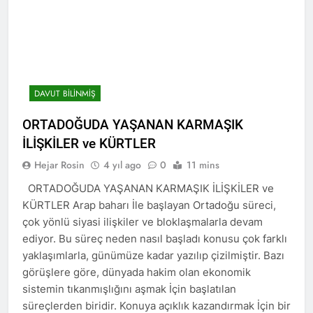
Günü’nü HAK-PAR Ankara il
Konferansı; Düzgün
örgütü Kemal Burkay’ın
KAPLAN; Kürtler
1 Yıl Ago
verdiği konferansı ile kutladı.
gecikmeden ulusal talepleri
HAK-PAR Heyeti, Kürdistan
etrafında birleşmeli
federe hükümeti Viyana
temsilciliğini ziyaret etti
1 Yıl Ago
HAK-PAR Heyeti Viyana 9.
DAVUT BİLİNMİŞ
Bölge Belediye başkanı
Saya Ahmed ile görüştü
1 Yıl Ago
ORTADOĞUDA YAŞANAN KARMAŞIK
21 Şubat Dünya Anadil
İLİŞKİLER ve KÜRTLER
Günü Kutlu Olsun;
Türkçenin yanı sıra, Kürtçe
Hejar Rosin
4 yıl ago
0
11 mins
1 Yıl Ago
de resmi dil olsun.
Büyük BEKO (Bekir
ORTADOĞUDA YAŞANAN KARMAŞIK İLİŞKİLER ve
SAYDAM) yaşama veda
KÜRTLER Arap baharı İle başlayan Ortadoğu süreci,
etti.
1 Yıl Ago
çok yönlü siyasi ilişkiler ve bloklaşmalarla devam
13 Şubat 1925
ediyor. Bu süreç neden nasıl başladı konusu çok farklı
Sömürgeciliğe asla boyun
eğmeyeceklerini ilan eden
yaklaşımlarla, günümüze kadar yazılıp çizilmiştir. Bazı
1 Yıl Ago
Şeyh Said ve 47 arkadaşını
görüşlere göre, dünyada hakim olan ekonomik
13’ê Sibata 1925’an em Şêx
saygıyla anıyoruz
Seîd û 47 hevalên wî yên ku
sistemin tıkanmışlığını aşmak İçin başlatılan
gotin ew ê tu carî serî li ber
1 Yıl Ago
süreçlerden biridir. Konuya açıklık kazandırmak İçin bir
kolonyalîzmê netewînin bi