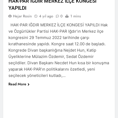
HAK-PAR IĞDIR MERKEZ İLÇE KONGESİ
asla vaz geçmedi
MECLÎSA PARTİYA HAK-
YAPILDI
PARê: Têkçûna heyî têkçûna
rê û polîtîkayên xelet in. Divê
Hejar Rosin
4 yıl ago
0
1 mins
1 Yıl Ago
Kurd li dora polîtîkayên
YENİLEN YANLIŞ YOL VE
HAK-PAR IĞDIR MERKEZ İLÇE KONGESİ YAPILDI Hak
neteweyî yên rast bibin yek.
YÖNTEMLERDİR. KÜRTLER
ve Özgürlükler Partisi HAK-PAR Iğdır’ın Merkez ilçe
DOĞRU, ULUSAL
1 Yıl Ago
kongresini 29 Temmuz 2022 tarihinde çarşı
POLİTİKALAR ETRAFINDA
HAK-PAR Genel Başkanı
KENETLENMELİ
kırathanesinde yapıldı. Kongre saat 12.00 de başladı.
Düzgün Kaplan’ın Kurdistan
partileri Hak ve Özgürlükler
Kongrede Divan başkanlığına Nejdet Hun, Katip
1 Yıl Ago
Partisi (HAK-PAR), Kürdistan
Üyeliklerine Mülazim Özdemir, Sedat Özdemir
HAK-PAR MERKEZİ KADIN
Demokrat Partisi – Türkiye
KOMİSYONU HEWLER’DE
seçildiler. Divan Başkanı Necdet Hun kısa bir konuşma
(KDP-T), Kürdistan Sosyalist
ENKS Yİ ZİYARET ETTİ
1 Yıl Ago
yaparak HAK-PAR’ın politikalarını özetledi, yeni
Partisi (PSK) ve Kürdistan
HAK-PAR KADIN HEYETİ
Yurtseverler Partisi
seçilecek yöneticileri kutladı,…
HEWLER’DE HİZBÊN
(PWK)’nin ortaklaşa Van da
Read More
ZEHMETKEŞÊN
düzenledikleri çalıştayda
1 Yıl Ago
KURDİSTANÊ KADIN
yaptığı konuşma:
HAK-PAR KADIN HEYETİ
MECLİSİ ÜYELERİ İLE
ALAKAD’I ZİYARET ETTİ.
GÖRÜŞTÜ
1 Yıl Ago
HAK-PAR kadın komisyonu
üyesi Berin Eren