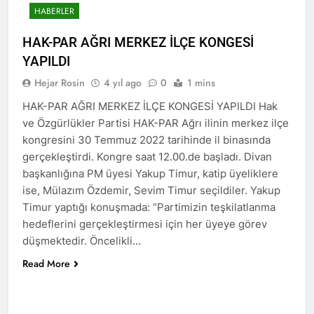
Kurdistan24 te Cemal
1 Yıl Ago
HABERLER
Batun’un konuğu oldu.
HAK-PAR PM üyesi
Siracettin Sarı; Almanya-
HAK-PAR AĞRI MERKEZ İLÇE KONGESİ
Bottrop’da “Ortadoğu,
1 Yıl Ago
YAPILDI
Kürtler ve Yeni Dönem
HAK-PAR pm üyesi
Stratejileri” üzerine bir
Hejar Rosin
4 yıl ago
0
1 mins
Seracettin Sarı, 06.04.2025
konferans verdi.
tarihin de Almanya’nın
1 Yıl Ago
HAK-PAR AĞRI MERKEZ İLÇE KONGESİ YAPILDI Hak
Bottrop kendinden sonra,
HAK-PAR Genel başkanı
ve Özgürlükler Partisi HAK-PAR Ağrı ilinin merkez ilçe
Hamburg kentinde de
Meclise davet edildi.
”Ortadoğu, Kürtler ve Yeni
kongresini 30 Temmuz 2022 tarihinde il binasında
1 Yıl Ago
Dönem Stratejileri” üzerine
gerçekleştirdi. Kongre saat 12.00.de başladı. Divan
HAK-PAR Mardin ili
konferans serisine devam
başkanlığına PM üyesi Yakup Timur, katip üyeliklere
Kızıltepe ilçe kongresi
etti.
yapıldı.
ise, Mülazım Özdemir, Sevim Timur seçildiler. Yakup
1 Yıl Ago
Timur yaptığı konuşmada: “Partimizin teşkilatlanma
*Halkımızı kendi ulusal
talepleri etrafında
hedeflerini gerçekleştirmesi için her üyeye görev
birleşmeye çağırıyoruz.*
1 Yıl Ago
düşmektedir. Öncelikli…
HAK-PAR Parti Meclisi 12
HAK-PAR Mersin il örgütü
Nisan 2025 tarihinde Ankara
Read More
Newrozu coşkulu bir
genel merkezde toplanarak
etkinlikle kutladı
1 Yıl Ago
gündemindeki konuları
görüştü ve aşağıdaki
1 Yıl Ago