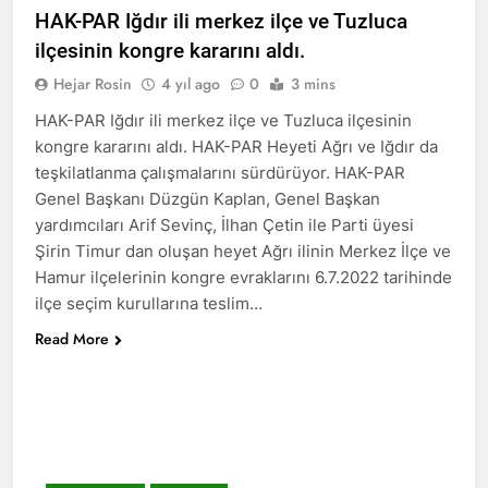
HAK-PAR Iğdır ili merkez ilçe ve Tuzluca
2 Yıl Ago
HAK-PAR Karataş ilçe
ilçesinin kongre kararını aldı.
kongresi yapıldı
Hejar Rosin
4 yıl ago
0
3 mins
2 Yıl Ago
HAK-PAR Genel Başkanı
HAK-PAR Iğdır ili merkez ilçe ve Tuzluca ilçesinin
Düzgün Kaplan,
kongre kararını aldı. HAK-PAR Heyeti Ağrı ve Iğdır da
Mardin/Kızıltepe ilçesinde
2 Yıl Ago
teşkilatlanma çalışmalarını sürdürüyor. HAK-PAR
bir dizi görüşmeler
HAK-PAR Genel Başkanı
Genel Başkanı Düzgün Kaplan, Genel Başkan
gerçekleştirdi.
Düzgün Kaplan, DOZ
yardımcıları Arif Sevinç, İlhan Çetin ile Parti üyesi
Yayınevini Ziyaret Etti.
2 Yıl Ago
Şirin Timur dan oluşan heyet Ağrı ilinin Merkez İlçe ve
2 Yıl Ago
Hamur ilçelerinin kongre evraklarını 6.7.2022 tarihinde
ilçe seçim kurullarına teslim…
DÜNYA KIZ ÇOCUKLARI
Read More
GÜNÜ KUTLU OLSUN
2 Yıl Ago
HAK-PAR Heyeti Van ve
Tatvan’ı ziyaret etti.
2 Yıl Ago
Gar Katliamının
üzerinden 9 yıl geçti