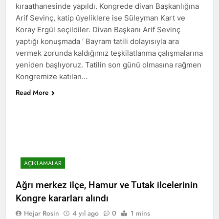
kıraathanesinde yapıldı. Kongrede divan Başkanlığına
HAK- PAR heyeti, YNK
Arif Sevinç, katip üyeliklere ise Süleyman Kart ve
Merkez Komite üyesi ve
Koray Ergül seçildiler. Divan Başkanı Arif Sevinç
Parti Sözcüsü Sadi Pire ve
2 Yıl Ago
yaptığı konuşmada ‘ Bayram tatili dolayısıyla ara
Merkez komite üyesi Rebaz
24 Kasım 2015 tarihi, yol
vermek zorunda kaldığımız teşkilatlanma çalışmalarına
Berkoty ile görüştü.
arkadaşımız Mustafa
yeniden başlıyoruz. Tatilin son günü olmasına rağmen
Tasçı’nın aramızdan
2 Yıl Ago
Kongremize katılan…
ayrılışının yıl dönümü.
25 Kasım Kadına Yönelik
Şiddete Karşı Uluslararası
Read More
Mücadele Günü Kutlu
2 Yıl Ago
olsun.
Hak ve Özgürlükler
Partisi Tunceli ili
merkez ilçesinin 2.
2 Yıl Ago
Olağan kongresi
Kayyum Siyasetini Bir
gerçekleşti.
Kez Daha Kınıyoruz
AÇIKLAMALAR
2 Yıl Ago
Dünya Çocuk Hakları
Ağrı merkez ilçe, Hamur ve Tutak ilcelerinin
Günü Kutu Olsun
Kongre kararları alındı
2 Yıl Ago
Hejar Rosin
4 yıl ago
0
1 mins
2 Yıl Ago