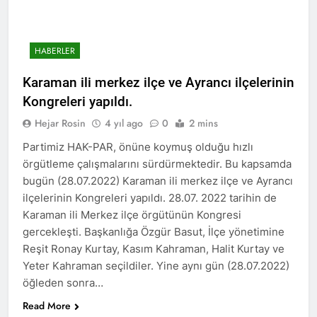
açıklamayı kamuoyu ile
paylaşmayı kararlaştırdı.
BAŞTA KÜRT HALKI OLMAK
ÜZERE HERKESİN, MEŞRU
HAKLARININ TESLİM
HABERLER
1 Yıl Ago
EDİLDİĞİ ADİL BİR DÜZEN
HAK-PAR, PDK-BAKUR, PSK,
UMUDUMUZU CANLI
Karaman ili merkez ilçe ve Ayrancı ilçelerinin
PWK, Diyarbakır e Mardin’de
TUTARAK; RAMAZAN
Halepçe Soykırımı’nı Andılar:
Kongreleri yapıldı.
1 Yıl Ago
BAYRAMINIZI
Halepçe Soykırımının
Ahmed el Şara ve Mazlum
KUTLUYORUZ!
Hejar Rosin
4 yıl ago
0
2 mins
Yaraları, Ulusal Birlik ve
Abdi’nin imzaladığı
Kürdistan’ın Özgürlüğüyle
anlaşma, Kürtlerin kolektif
Partimiz HAK-PAR, önüne koymuş olduğu hızlı
1 Yıl Ago
Sarılabilir
haklarını içermiyor.
HAK-PAR Adana İl Kadın
örgütleme çalışmalarını sürdürmektedir. Bu kapsamda
Komisyonu 8 Mart Dünya
bugün (28.07.2022) Karaman ili merkez ilçe ve Ayrancı
Kadınlar gününü kutladı
1 Yıl Ago
ilçelerinin Kongreleri yapıldı. 28.07. 2022 tarihin de
HAK-PAR Fransa Konferansı
Karaman ili Merkez ilçe örgütünün Kongresi
Başarıyla Sonuçlandı
gercekleşti. Başkanlığa Özgür Basut, İlçe yönetimine
Düzgün KAPLAN; ‘PKK’ nin
1 Yıl Ago
Reşit Ronay Kurtay, Kasım Kahraman, Halit Kurtay ve
feshi en başta Kürt halkının
BASINA VE KAMUOYUNA
yararına olacaktır.’
Yeter Kahraman seçildiler. Yine aynı gün (28.07.2022)
Eşitlik ve özgürlük
öğleden sonra…
mücadelesi veren tüm
1 Yıl Ago
kadınları selamlıyoruz
İZMİR’DE HAK.PAR, PSK
Read More
Bugün 8 Mart Dünya
ve PWK DEN YEREL İŞ