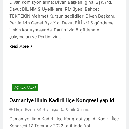
Divan komisyonlarına: Divan Başkanlığına: Bşk.Yrd.
2 Yıl Ago
Davut BİLİNMİŞ Üyeliklere: PM üyesi Behcet
HAK-PAR Genel başkanı
TEKTEKİN Mehmet Kurşun seçildiler. Divan Başkanı,
Düzgün Kaplan Diyarbakır
Kitap Fuarını Ziyaret etti
Partimizin Genel Bşk.Yrd. Davut BİLİNMİŞ gündeme
2 Yıl Ago
HAK-PAR Kırklareli
ilişkin konuşmasında, Partimizin örgütlenme
merkez ilçe teşkilatının 2.
çalışmaları ve Partimizin…
Olağan kongresi yapıldı.
2 Yıl Ago
Read More
HAK-PAR PM üyesi Yıldız
TİMUR KDP Halkla İlişkiler
Dairesi başkanı sayın Jivan
2 Yıl Ago
Rozhbayani ile görüştü.
HAK-PAR heyeti, Hewler
de Kanal Kurd’u ziyaret
etti
2 Yıl Ago
HAK-PAR HEYETİ, SURİYE
AÇIKLAMALAR
KÜRT ULUSAL MECLİSİ
ENKS BÜROSUNU ZİYARET
2 Yıl Ago
Osmaniye ilinin Kadirli ilçe Kongresi yapıldı
ETTİ.
Hak ve Özgürlükler Partisi
Hejar Rosin
4 yıl ago
0
2 mins
(HAK-PAR) Tunceli ili
Pertek ilçesinin 2. Olağan
2 Yıl Ago
Osmaniye ilinin Kadirli ilçe Kongresi yapıldı Kadirli İlçe
kongresi yapıldı.
Kongresi 17 Temmuz 2022 tarihinde Yol
2 Yıl Ago