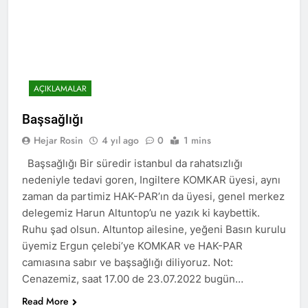
kadınlar günü.
BİRLİĞİ
1 Yıl Ago
HAK-PAR Hewler temsilcisi
Mehmet Şirin Timur; HAK-
PAR heyetine gösterilen ilgi
1 Yıl Ago
için teşekkür ediyoruz.
HAK-PAR BAŞKANLIK
AÇIKLAMALAR
KURULU; ‘Kürt meselesi
PKK den ibaret değildir.’
1 Yıl Ago
Başsağlığı
*HAK-PAR Genel başkanı
Düzgün KAPLAN,* *Erbil’de
Hejar Rosin
4 yıl ago
0
1 mins
RUDAW’ın düzenlediği
1 Yıl Ago
“Ortadoğu’nun Geleceğinde
Başsağlığı Bir süredir istanbul da rahatsızlığı
HAK-PAR Genel Başkanı
Belirsizlikler” Formuna
nedeniyle tedavi goren, Ingiltere KOMKAR üyesi, aynı
Düzgün Kaplan “Hewler
katıldı*
Ortadoğu’nun politik
zaman da partimiz HAK-PAR’ın da üyesi, genel merkez
1 Yıl Ago
merkezine dönüşmektedir”
delegemiz Harun Altuntop’u ne yazık ki kaybettik.
HAK-PAR, PSK VE PWK
İZMİR’İN KONAK
Ruhu şad olsun. Altuntop ailesine, yeğeni Basın kurulu
MEYDANINDA ORTAK
1 Yıl Ago
üyemiz Ergun çelebi’ye KOMKAR ve HAK-PAR
BASIN AÇIKLAMASI YAPTI
Dünya Anadil Günü’nde HAK-
camıasına sabır ve başsağlığı diliyoruz. Not:
PAR’ın eski genel başkanı
Cenazemiz, saat 17.00 de 23.07.2022 bugün…
sayın Kemal Burkay’dan
1 Yıl Ago
konferans Dünya Anadil
Read More
HAK-PAR Viyana