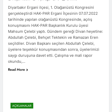
Diyarbakır Ergani ilçesi, 1. Olağanüstü Kongresini
ÇÖZÜM “ VE ÇÖZÜMLEME
-1- SORUN OLAN
gerçekleştirdi HAK-PAR Ergani İlçesinin 07.07.2022
KÜRTLERİN VARLIĞI MI
2 Yıl Ago
tarihinde yapılan olağanüstü Kongresinde, açılış
HAK-PAR Avrupa
konuşmasını HAK-PAR Başkanlık Kurulu üyesi
Koordinasyon Kurulu
Mahsum Çelebi yaptı. Gündem gereği Divan heyetine:
02.11.2024 tarihinde
2 Yıl Ago
Abdullah Çelebi, Behçet Tektekin ve Ramazan Eren
Frankfurt’ta toplandı ve
DİAKURD /Diaspora Kürtleri
gündemindeki konuları
seçildiler. Divan Başkanı seçilen Abdullah Çelebi,
Konfederasyonunun Lozan
görüştü.
üyelere teşekkür konuşmasından sonra, üyelerimizi
Antlaşması ve sonrasında
2 Yıl Ago
Kürtlerin, ulus olmaktan
saygı duruşuna davet etti. Çalışma ve mali rapor
Diyarbakır HAK-PAR İl
kaynaklı kolektif haklarını
okundu,…
örgütü Dünya’ ve Türkiye’de
kullanamadıklarından
yaşanan son gelişmeler ile
2 Yıl Ago
hareketle, maruz kaldıkları
Read More
ilgili bugün ilk örgütü
Kürt dili ve edebiyatı uzmani
uluslararası hukuka da aykırı
binasında basın toplantısı
Paris’teki Kürt Enstitüisü’nün
politikalara dikkat çeken
gerçekleştirdi.
kurucularından dilbilimci,
hukuki süreci destekliyoruz.
2 Yıl Ago
araştırmacı ve yazar
BAHÇELİ, ÖCALAN VE
Profesir Joyce Blau 92
KÜRT MESELESİ
yaşında yaşama veda etti.
ÜZERİNE
2 Yıl Ago
AÇIKLAMALAR
BAHÇELÎ, OCALAN Û
PİRSGİRÊKA KURD