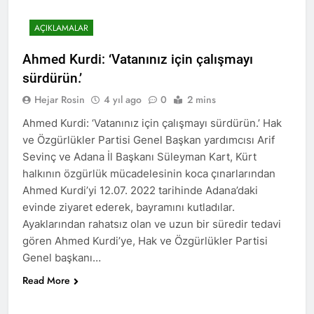
Merkez ve Genç ilçe
kongrelerini
2 Yıl Ago
AÇIKLAMALAR
gerçekleştirdi.
12 Eylül 1980 Askeri faşist
darbecilerini bir kez daha
Ahmed Kurdi: ‘Vatanınız için çalışmayı
lanetliyoruz 12 Eylül 1980
2 Yıl Ago
sürdürün.’
yılında Türkiye’de
Anadilde eğitim hakkının
gerçekleştirilen Askeri faşist
tanınmasını savunuyor ve
Hejar Rosin
4 yıl ago
0
2 mins
darbenin üzerinden 44 yıl
talep ediyoruz.
2 Yıl Ago
geçti.
Ahmed Kurdi: ‘Vatanınız için çalışmayı sürdürün.’ Hak
6/7 Eylül 1955…Utanç
ve Özgürlükler Partisi Genel Başkan yardımcısı Arif
verici etnik temizlik
Sevinç ve Adana İl Başkanı Süleyman Kart, Kürt
uygulaması.
2 Yıl Ago
halkının özgürlük mücadelesinin koca çınarlarından
Diyarbakır HAK-PAR İl
Ahmed Kurdi’yi 12.07. 2022 tarihinde Adana’daki
örgütü bugün 01.09.2024
pazar günü Ergani ilçe
evinde ziyaret ederek, bayramını kutladılar.
2 Yıl Ago
örgütü kongresini
Ayaklarından rahatsız olan ve uzun bir süredir tedavi
Avukat Bermal
gerçekleştirdi.
Yildeniz’i kutluyoruz
gören Ahmed Kurdi’ye, Hak ve Özgürlükler Partisi
2 Yıl Ago
Genel başkanı…
1 Eylül Dünya Barış
Read More
Günü Kutlu Olsun
2 Yıl Ago