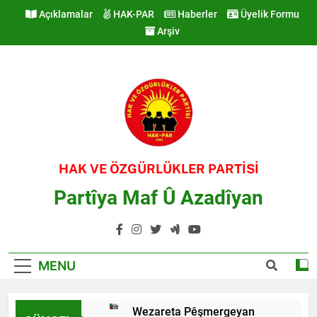
Skip
Açıklamalar
HAK-PAR
Haberler
Üyelik Formu
to
Arşiv
content
HAK VE ÖZGÜRLÜKLER PARTİSİ
Partîya Maf Û Azadîyan
MENU
Wezareta Pêşmergeyan