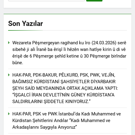
Kurdistana Îranê kir.
Qasimlo di salvegera 35.
2 Yıl Ago
wefata wî de bi rêzdarî bi
Kürt halkının meşru haklarını
bîr tînin.
teslim etmek yerine, kanla
Son Yazılar
bastırmayı seçen Kemalist
2 Yıl Ago
rejim, 13.07.1930 tarihinde
Platforma Ciwanên
gerçekleştirdiği “en kanlı”
Serbixwe üyeleri derhal
katliamlarından biri olan
Wezareta Pêşmergeyan ragihand ku îro (24.03.2026) serê
serbest bırakılmalıdır.
2 Yıl Ago
Zilan Deresi Katliamı
sibehê ji ali Îranê ba êrişî li hêzên wan hatîye kirin û di vê
Alişer ve Zarife Xanım,
üzerinden 94 yıl geçti.
êrişê de 6 Pêşmerge şehîd ketine û 30 Pêşmerge birîndar
Özgürlük Mücadelemizde
bûne.
Hep Yaşayacak
2 Yıl Ago
EMEKÇİ VE EMEKLİNİN
HAK-PAR, PDK-BAKUR, PÊLKURD, PSK, PWK, VEJÎN,
YANINDAYIZ
BAĞIMSIZ KÜRDİSTANİ ŞAHSİYETLER DİYARBAKIR
2 Yıl Ago
ŞEYH SAİD MEYDANINDA ORTAK AÇIKLAMA YAPTI:
Sivas Katliamının 31. yıl
“İŞGALCİ İRAN DEVLETİ’NİN GÜNEY KÜRDİSTAN’A
dönümünde yaşamını
SALDIRILARINI ŞİDDETLE KINIYORUZ.”
yitirenleri saygıyla
2 Yıl Ago
anıyoruz.
HAK-PAR BAŞKANLIK
HAK-PAR, PSK ve PWK İstanbul’da Kadı Muhammed ve
KURULU TOPLANDI
Kürdistan Şehitlerini Andılar ‘’Kadı Muhammed ve
2 Yıl Ago
Arkadaşlarını Saygıyla Anıyoruz’’
Süleyman ATAY’ın