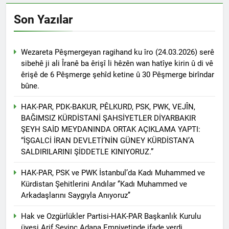
Günü’nü HAK-PAR Ankara il
Konferansı; Düzgün
örgütü Kemal Burkay’ın
KAPLAN; Kürtler
Son Yazılar
1 Yıl Ago
verdiği konferansı ile kutladı.
gecikmeden ulusal talepleri
HAK-PAR Heyeti, Kürdistan
etrafında birleşmeli
federe hükümeti Viyana
temsilciliğini ziyaret etti
Wezareta Pêşmergeyan ragihand ku îro (24.03.2026) serê
1 Yıl Ago
sibehê ji ali Îranê ba êrişî li hêzên wan hatîye kirin û di vê
HAK-PAR Heyeti Viyana 9.
Bölge Belediye başkanı
êrişê de 6 Pêşmerge şehîd ketine û 30 Pêşmerge birîndar
Saya Ahmed ile görüştü
bûne.
1 Yıl Ago
21 Şubat Dünya Anadil
HAK-PAR, PDK-BAKUR, PÊLKURD, PSK, PWK, VEJÎN,
Günü Kutlu Olsun;
Türkçenin yanı sıra, Kürtçe
BAĞIMSIZ KÜRDİSTANİ ŞAHSİYETLER DİYARBAKIR
1 Yıl Ago
de resmi dil olsun.
ŞEYH SAİD MEYDANINDA ORTAK AÇIKLAMA YAPTI:
Büyük BEKO (Bekir
“İŞGALCİ İRAN DEVLETİ’NİN GÜNEY KÜRDİSTAN’A
SAYDAM) yaşama veda
etti.
SALDIRILARINI ŞİDDETLE KINIYORUZ.”
1 Yıl Ago
13 Şubat 1925
HAK-PAR, PSK ve PWK İstanbul’da Kadı Muhammed ve
Sömürgeciliğe asla boyun
Kürdistan Şehitlerini Andılar ‘’Kadı Muhammed ve
eğmeyeceklerini ilan eden
1 Yıl Ago
Şeyh Said ve 47 arkadaşını
Arkadaşlarını Saygıyla Anıyoruz’’
13’ê Sibata 1925’an em Şêx
saygıyla anıyoruz
Seîd û 47 hevalên wî yên ku
Hak ve Ozgürlükler Partisi-HAK-PAR Başkanlık Kurulu
gotin ew ê tu carî serî li ber
1 Yıl Ago
üyesi Arif Sevinç Adana Emniyetinde ifade verdi.
kolonyalîzmê netewînin bi