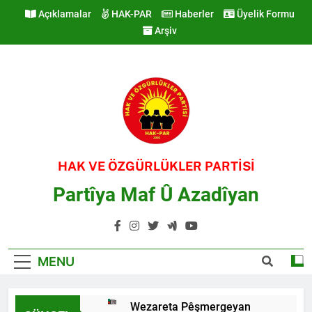
Skip
Açıklamalar
HAK-PAR
Haberler
Üyelik Formu
to
Arşiv
content
HAK VE ÖZGÜRLÜKLER PARTİSİ
Partîya Maf Û Azadîyan
MENU
Wezareta Pêşmergeyan