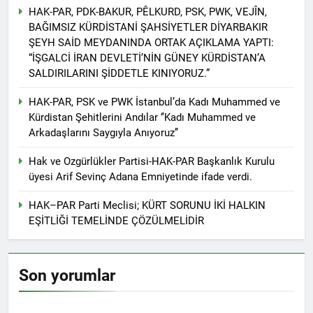
Di 79emîn salvegera
HAK-PAR, PDK-BAKUR, PÊLKURD, PSK, PWK, VEJÎN,
rêzdarî bi bîr tînin.
ragihandina wê de
BAĞIMSIZ KÜRDİSTANİ ŞAHSİYETLER DİYARBAKIR
KOMARA MEHABADÊ
2 Yıl Ago
ŞEYH SAİD MEYDANINDA ORTAK AÇIKLAMA YAPTI:
RONAHÎ DIDE ME
İlan edilişinin 79. yıl
“İŞGALCİ İRAN DEVLETİ’NİN GÜNEY KÜRDİSTAN’A
dönümünde MAHABAD
SALDIRILARINI ŞİDDETLE KINIYORUZ.”
KÜRDİSTAN CUMHURİYETİ
2 Yıl Ago
IŞIK SAÇMAYA DEVAM
HAK-PAR Genel başkanı
HAK-PAR, PSK ve PWK İstanbul’da Kadı Muhammed ve
EDİYOR
Düzgün Kaplan ENKS
Kürdistan Şehitlerini Andılar ‘’Kadı Muhammed ve
başkanı Mihemed İsmail ile
2 Yıl Ago
Arkadaşlarını Saygıyla Anıyoruz’’
telefonda görüştü.
Hak ve Özgürlükler Partisi
HAK-PAR Parti Meclisi 11
Hak ve Ozgürlükler Partisi-HAK-PAR Başkanlık Kurulu
Ocak 2025 tarihinde Ankara
2 Yıl Ago
üyesi Arif Sevinç Adana Emniyetinde ifade verdi.
Genel Merkez’de toplandı.
Necati TANK Erzincan-
Balıbey Köyünde toprağa
HAK–PAR Parti Meclisi; KÜRT SORUNU İKİ HALKIN
verildi
2 Yıl Ago
EŞİTLİĞİ TEMELİNDE ÇÖZÜLMELİDİR
HAK-PAR Suriye Kürt Ulusal
Konseyi (ENKS)
başkanlığına seçilen
2 Yıl Ago
Son yorumlar
Mihemed İsmail’i kutladı.
Yeni yıl halkımıza ve tüm
dünyaya özgürlük ve barış
getirsin
2 Yıl Ago