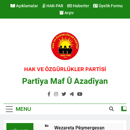
Skip
Açıklamalar
HAK-PAR
Haberler
Üyelik Formu
to
Arşiv
content
HAK VE ÖZGÜRLÜKLER PARTİSİ
Partîya Maf Û Azadîyan
MENU
Wezareta Pêşmergeyan