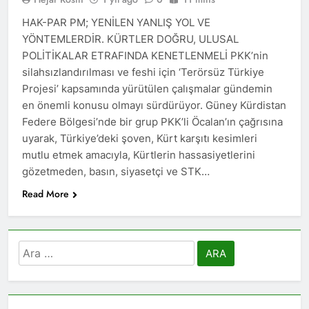
asla vaz geçmedi
MECLÎSA PARTİYA HAK-
HAK-PAR PM; YENİLEN YANLIŞ YOL VE
PARê: Têkçûna heyî têkçûna
YÖNTEMLERDİR. KÜRTLER DOĞRU, ULUSAL
rê û polîtîkayên xelet in. Divê
1 Yıl Ago
Kurd li dora polîtîkayên
POLİTİKALAR ETRAFINDA KENETLENMELİ PKK’nin
YENİLEN YANLIŞ YOL VE
neteweyî yên rast bibin yek.
silahsızlandırılması ve feshi için ‘Terörsüz Türkiye
YÖNTEMLERDİR. KÜRTLER
DOĞRU, ULUSAL
Projesi’ kapsamında yürütülen çalışmalar gündemin
1 Yıl Ago
POLİTİKALAR ETRAFINDA
HAK-PAR Genel Başkanı
en önemli konusu olmayı sürdürüyor. Güney Kürdistan
KENETLENMELİ
Düzgün Kaplan’ın Kurdistan
Federe Bölgesi’nde bir grup PKK’li Öcalan’ın çağrısına
partileri Hak ve Özgürlükler
1 Yıl Ago
uyarak, Türkiye’deki şoven, Kürt karşıtı kesimleri
Partisi (HAK-PAR), Kürdistan
HAK-PAR MERKEZİ KADIN
mutlu etmek amacıyla, Kürtlerin hassasiyetlerini
Demokrat Partisi – Türkiye
KOMİSYONU HEWLER’DE
(KDP-T), Kürdistan Sosyalist
gözetmeden, basın, siyasetçi ve STK…
ENKS Yİ ZİYARET ETTİ
1 Yıl Ago
Partisi (PSK) ve Kürdistan
Read More
HAK-PAR KADIN HEYETİ
Yurtseverler Partisi
HEWLER’DE HİZBÊN
(PWK)’nin ortaklaşa Van da
ZEHMETKEŞÊN
düzenledikleri çalıştayda
1 Yıl Ago
KURDİSTANÊ KADIN
yaptığı konuşma:
HAK-PAR KADIN HEYETİ
MECLİSİ ÜYELERİ İLE
Arama:
ALAKAD’I ZİYARET ETTİ.
GÖRÜŞTÜ
1 Yıl Ago
HAK-PAR kadın komisyonu
üyesi Berin Eren