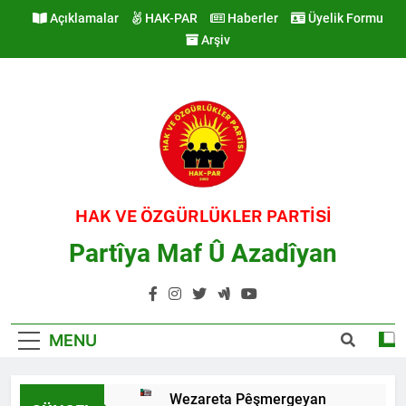
Skip
Açıklamalar
HAK-PAR
Haberler
Üyelik Formu
to
Arşiv
content
HAK VE ÖZGÜRLÜKLER PARTİSİ
Partîya Maf Û Azadîyan
MENU
Wezareta Pêşmergeyan