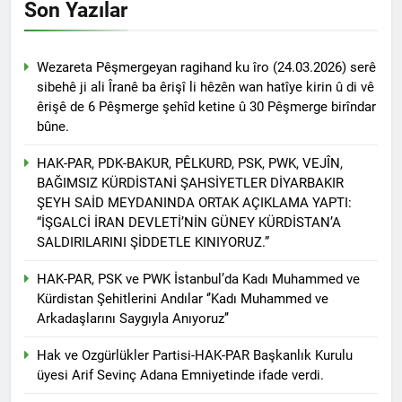
Kurdistan24 te Cemal
Son Yazılar
1 Yıl Ago
Batun’un konuğu oldu.
HAK-PAR PM üyesi
Siracettin Sarı; Almanya-
Bottrop’da “Ortadoğu,
Wezareta Pêşmergeyan ragihand ku îro (24.03.2026) serê
1 Yıl Ago
Kürtler ve Yeni Dönem
sibehê ji ali Îranê ba êrişî li hêzên wan hatîye kirin û di vê
HAK-PAR pm üyesi
Stratejileri” üzerine bir
Seracettin Sarı, 06.04.2025
êrişê de 6 Pêşmerge şehîd ketine û 30 Pêşmerge birîndar
konferans verdi.
tarihin de Almanya’nın
bûne.
1 Yıl Ago
Bottrop kendinden sonra,
HAK-PAR Genel başkanı
Hamburg kentinde de
HAK-PAR, PDK-BAKUR, PÊLKURD, PSK, PWK, VEJÎN,
Meclise davet edildi.
”Ortadoğu, Kürtler ve Yeni
BAĞIMSIZ KÜRDİSTANİ ŞAHSİYETLER DİYARBAKIR
1 Yıl Ago
Dönem Stratejileri” üzerine
ŞEYH SAİD MEYDANINDA ORTAK AÇIKLAMA YAPTI:
HAK-PAR Mardin ili
konferans serisine devam
“İŞGALCİ İRAN DEVLETİ’NİN GÜNEY KÜRDİSTAN’A
Kızıltepe ilçe kongresi
etti.
yapıldı.
SALDIRILARINI ŞİDDETLE KINIYORUZ.”
1 Yıl Ago
*Halkımızı kendi ulusal
HAK-PAR, PSK ve PWK İstanbul’da Kadı Muhammed ve
talepleri etrafında
Kürdistan Şehitlerini Andılar ‘’Kadı Muhammed ve
birleşmeye çağırıyoruz.*
1 Yıl Ago
HAK-PAR Parti Meclisi 12
Arkadaşlarını Saygıyla Anıyoruz’’
HAK-PAR Mersin il örgütü
Nisan 2025 tarihinde Ankara
Newrozu coşkulu bir
genel merkezde toplanarak
Hak ve Ozgürlükler Partisi-HAK-PAR Başkanlık Kurulu
etkinlikle kutladı
1 Yıl Ago
gündemindeki konuları
üyesi Arif Sevinç Adana Emniyetinde ifade verdi.
görüştü ve aşağıdaki
1 Yıl Ago