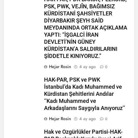
PSK, PWK, VEJÎN, BAĞIMSIZ
HAK- PAR heyeti, YNK
KÜRDİSTANİ ŞAHSİYETLER
Merkez Komite üyesi ve
DİYARBAKIR ŞEYH SAİD
Parti Sözcüsü Sadi Pire ve
2 Yıl Ago
MEYDANINDA ORTAK AÇIKLAMA
Merkez komite üyesi Rebaz
24 Kasım 2015 tarihi, yol
Berkoty ile görüştü.
YAPTI: “İŞGALCİ İRAN
arkadaşımız Mustafa
DEVLETİ’NİN GÜNEY
Tasçı’nın aramızdan
2 Yıl Ago
ayrılışının yıl dönümü.
KÜRDİSTAN’A SALDIRILARINI
25 Kasım Kadına Yönelik
ŞİDDETLE KINIYORUZ.”
Şiddete Karşı Uluslararası
Mücadele Günü Kutlu
2 Yıl Ago
Hejar Rosin
4 ay ago
0
olsun.
Hak ve Özgürlükler
Partisi Tunceli ili
HAK-PAR, PSK ve PWK
merkez ilçesinin 2.
2 Yıl Ago
İstanbul’da Kadı Muhammed ve
Olağan kongresi
Kayyum Siyasetini Bir
Kürdistan Şehitlerini Andılar
gerçekleşti.
Kez Daha Kınıyoruz
‘’Kadı Muhammed ve
2 Yıl Ago
Arkadaşlarını Saygıyla Anıyoruz’’
Dünya Çocuk Hakları
Günü Kutu Olsun
Hejar Rosin
4 ay ago
0
2 Yıl Ago
Hak ve Ozgürlükler Partisi-HAK-
2 Yıl Ago