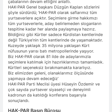
çabalarının devam ettiğini anlattı.
Di 79emîn salvegera
rêzdarî bi bîr tînin.
HAK-PAR Genel başkanı Düzgün Kaplan sözlerini
ragihandina wê de
KOMARA MEHABADÊ
şöyle sürdürdü; ‘HAK-PAR olarak saflarımız tüm
2 Yıl Ago
RONAHÎ DIDE ME
yurtseverlere açıktır. Seçimlere girme hakkımızı
İlan edilişinin 79. yıl
tüm yurtseverlerle, aday belirlemeden sloganların
dönümünde MAHABAD
KÜRDİSTAN CUMHURİYETİ
tespitine kadar her alanda paylaşmaya hazırız.
2 Yıl Ago
IŞIK SAÇMAYA DEVAM
Bildiğiniz gibi Kürtler sadece Kürdistan kentlerinde
HAK-PAR Genel başkanı
EDİYOR
değil Türkiye’nin tüm kentlerinde de yaşamaktadır.
Düzgün Kaplan ENKS
başkanı Mihemed İsmail ile
Kuzeyde yaklaşık 35 milyona yaklaşan Kürt
2 Yıl Ago
telefonda görüştü.
nüfusunun yarısı batı metropollerinde yaşıyor.
Hak ve Özgürlükler Partisi
Biz HAK-PAR olarak 81 ilde de adaylarımızla
HAK-PAR Parti Meclisi 11
Ocak 2025 tarihinde Ankara
seçimlere katılmak için hazırlıklarımızı tamamladık.
2 Yıl Ago
Genel Merkez’de toplandı.
Kürtleri seçeneksiz bırakmamakta kararlıyız.
Necati TANK Erzincan-
Biz elimizden geleni, olanaklarımız ölçüsünde
Balıbey Köyünde toprağa
verildi
yapmaya devam edeceğiz’
2 Yıl Ago
HAK-PAR Parti Meclisi üyesi Hüseyin Özdemir ve
HAK-PAR Suriye Kürt Ulusal
çok sayıda yurtsever siyasetçi ve deneyimli
Konseyi (ENKS)
başkanlığına seçilen
kadronun da katıldığı konferans başarıyla
2 Yıl Ago
Mihemed İsmail’i kutladı.
sonuçlandı.
Yeni yıl halkımıza ve tüm
dünyaya özgürlük ve barış
HAK-PAR Basın Bürosu
getirsin
2 Yıl Ago