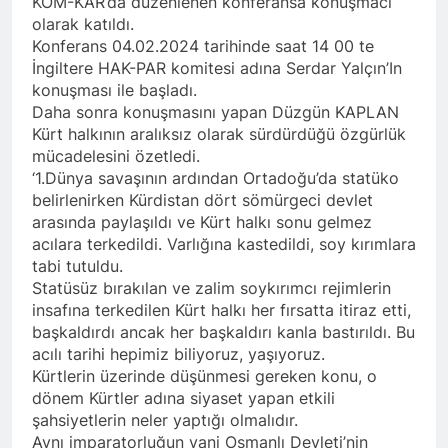
KOM-KAR’da düzenlenen konferansa konuşmacı
asla vaz geçmedi
MECLÎSA PARTİYA HAK-
olarak katıldı.
PARê: Têkçûna heyî têkçûna
Konferans 04.02.2024 tarihinde saat 14 00 te
rê û polîtîkayên xelet in. Divê
1 Yıl Ago
İngiltere HAK-PAR komitesi adına Serdar Yalçın’In
Kurd li dora polîtîkayên
YENİLEN YANLIŞ YOL VE
konuşması ile başladı.
neteweyî yên rast bibin yek.
YÖNTEMLERDİR. KÜRTLER
Daha sonra konuşmasını yapan Düzgün KAPLAN
DOĞRU, ULUSAL
1 Yıl Ago
Kürt halkının aralıksız olarak sürdürdüğü özgürlük
POLİTİKALAR ETRAFINDA
HAK-PAR Genel Başkanı
mücadelesini özetledi.
KENETLENMELİ
Düzgün Kaplan’ın Kurdistan
‘1.Dünya savaşının ardından Ortadoğu’da statüko
partileri Hak ve Özgürlükler
1 Yıl Ago
belirlenirken Kürdistan dört sömürgeci devlet
Partisi (HAK-PAR), Kürdistan
HAK-PAR MERKEZİ KADIN
arasında paylaşıldı ve Kürt halkı sonu gelmez
Demokrat Partisi – Türkiye
KOMİSYONU HEWLER’DE
acılara terkedildi. Varlığına kastedildi, soy kırımlara
(KDP-T), Kürdistan Sosyalist
ENKS Yİ ZİYARET ETTİ
1 Yıl Ago
tabi tutuldu.
Partisi (PSK) ve Kürdistan
HAK-PAR KADIN HEYETİ
Yurtseverler Partisi
Statüsüz bırakılan ve zalim soykırımcı rejimlerin
HEWLER’DE HİZBÊN
(PWK)’nin ortaklaşa Van da
insafına terkedilen Kürt halkı her fırsatta itiraz etti,
ZEHMETKEŞÊN
düzenledikleri çalıştayda
1 Yıl Ago
başkaldırdı ancak her başkaldırı kanla bastırıldı. Bu
KURDİSTANÊ KADIN
yaptığı konuşma:
HAK-PAR KADIN HEYETİ
acılı tarihi hepimiz biliyoruz, yaşıyoruz.
MECLİSİ ÜYELERİ İLE
ALAKAD’I ZİYARET ETTİ.
Kürtlerin üzerinde düşünmesi gereken konu, o
GÖRÜŞTÜ
1 Yıl Ago
dönem Kürtler adına siyaset yapan etkili
HAK-PAR kadın komisyonu
şahsiyetlerin neler yaptığı olmalıdır.
üyesi Berin Eren
Aynı imparatorluğun yani Osmanlı Devleti’nin