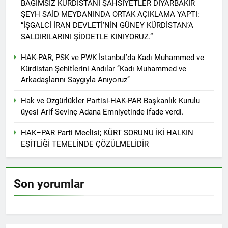
BAĞIMSIZ KÜRDİSTANİ ŞAHSİYETLER DİYARBAKIR
ŞEYH SAİD MEYDANINDA ORTAK AÇIKLAMA YAPTI:
ÇÖZÜM “ VE ÇÖZÜMLEME
-1- SORUN OLAN
“İŞGALCİ İRAN DEVLETİ’NİN GÜNEY KÜRDİSTAN’A
KÜRTLERİN VARLIĞI MI
SALDIRILARINI ŞİDDETLE KINIYORUZ.”
2 Yıl Ago
HAK-PAR Avrupa
HAK-PAR, PSK ve PWK İstanbul’da Kadı Muhammed ve
Koordinasyon Kurulu
02.11.2024 tarihinde
Kürdistan Şehitlerini Andılar ‘’Kadı Muhammed ve
2 Yıl Ago
Frankfurt’ta toplandı ve
Arkadaşlarını Saygıyla Anıyoruz’’
DİAKURD /Diaspora Kürtleri
gündemindeki konuları
Konfederasyonunun Lozan
görüştü.
Hak ve Ozgürlükler Partisi-HAK-PAR Başkanlık Kurulu
Antlaşması ve sonrasında
2 Yıl Ago
Kürtlerin, ulus olmaktan
üyesi Arif Sevinç Adana Emniyetinde ifade verdi.
Diyarbakır HAK-PAR İl
kaynaklı kolektif haklarını
örgütü Dünya’ ve Türkiye’de
kullanamadıklarından
HAK–PAR Parti Meclisi; KÜRT SORUNU İKİ HALKIN
yaşanan son gelişmeler ile
2 Yıl Ago
hareketle, maruz kaldıkları
EŞİTLİĞİ TEMELİNDE ÇÖZÜLMELİDİR
ilgili bugün ilk örgütü
Kürt dili ve edebiyatı uzmani
uluslararası hukuka da aykırı
binasında basın toplantısı
Paris’teki Kürt Enstitüisü’nün
politikalara dikkat çeken
gerçekleştirdi.
kurucularından dilbilimci,
hukuki süreci destekliyoruz.
2 Yıl Ago
araştırmacı ve yazar
Son yorumlar
BAHÇELİ, ÖCALAN VE
Profesir Joyce Blau 92
KÜRT MESELESİ
yaşında yaşama veda etti.
ÜZERİNE
2 Yıl Ago
BAHÇELÎ, OCALAN Û
PİRSGİRÊKA KURD