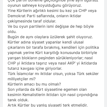
kadınlar günü.
BİRLİĞİ
oyunun sahneye koyulduğunu görüyoruz.
1 Yıl Ago
Yine Kürtlerin ağırlıklı kesimi bu kez ya CHP veya
HAK-PAR Hewler temsilcisi
Demokrat Parti saflarında, onların iktidar
Mehmet Şirin Timur; HAK-
PAR heyetine gösterilen ilgi
çekişmesinde taraf oldular.
1 Yıl Ago
için teşekkür ediyoruz.
Ve bu oyun partilerin ismi değişse de hep böyle
HAK-PAR BAŞKANLIK
oldu.
KURULU; ‘Kürt meselesi
PKK den ibaret değildir.’
Bugün de aynı olaylara üzülerek şahit oluyoruz.
1 Yıl Ago
Kürtler adına siyaset yapanlar kendi ulusal
*HAK-PAR Genel başkanı
çıkarlarını bir tarafa bırakmış, kendileri için politika
Düzgün KAPLAN,* *Erbil’de
RUDAW’ın düzenlediği
yapmak yerine Kürt karşıtlığı konusunda birbiriyle
1 Yıl Ago
“Ortadoğu’nun Geleceğinde
yarışan blokların peşinden sürükleniyorlar; nasıl
HAK-PAR Genel Başkanı
Belirsizlikler” Formuna
CHP yi iktidara taşırız veya nasıl AKP‘ yi iktidarda
Düzgün Kaplan “Hewler
katıldı*
Ortadoğu’nun politik
tutarız kavgası içine giriyorlar.
1 Yıl Ago
merkezine dönüşmektedir”
Türk İslamcılar mı iktidar olsun, yoksa Türk seküler
HAK-PAR, PSK VE PWK
milliyetçiler mi?
İZMİR’İN KONAK
MEYDANINDA ORTAK
Kürtlerin amacı bu mu olmalı?
1 Yıl Ago
BASIN AÇIKLAMASI YAPTI
Son yıllarda da Kürt siyasetine egemen olan
Dünya Anadil Günü’nde HAK-
kesimin Kemalistlerin iktidarı için nasıl çırpındığına
PAR’ın eski genel başkanı
sayın Kemal Burkay’dan
tanık olduk.
1 Yıl Ago
konferans Dünya Anadil
Artık Kürtler bu yanlış siyaseti terk etmelidir.
HAK-PAR Viyana