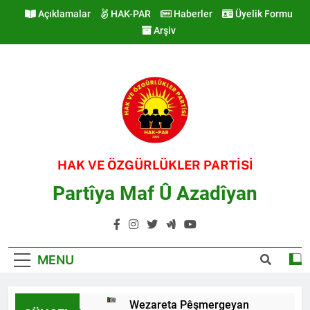
Skip
Açıklamalar
HAK-PAR
Haberler
Üyelik Formu
to
Arşiv
content
HAK VE ÖZGÜRLÜKLER PARTİSİ
Partîya Maf Û Azadîyan
MENU
Wezareta Pêşmergeyan