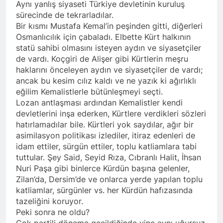
açıklamayı kamuoyu ile
Aynı yanlış siyaseti Türkiye devletinin kuruluş
paylaşmayı kararlaştırdı.
sürecinde de tekrarladılar.
BAŞTA KÜRT HALKI OLMAK
Bir kısmı Mustafa Kemal’in peşinden gitti, diğerleri
ÜZERE HERKESİN, MEŞRU
HAKLARININ TESLİM
Osmanlıcılık için çabaladı. Elbette Kürt halkının
1 Yıl Ago
EDİLDİĞİ ADİL BİR DÜZEN
statü sahibi olmasını isteyen aydın ve siyasetçiler
HAK-PAR, PDK-BAKUR, PSK,
UMUDUMUZU CANLI
de vardı. Koçgiri de Alişer gibi Kürtlerin meşru
PWK, Diyarbakır e Mardin’de
TUTARAK; RAMAZAN
Halepçe Soykırımı’nı Andılar:
haklarını önceleyen aydın ve siyasetçiler de vardı;
1 Yıl Ago
BAYRAMINIZI
Halepçe Soykırımının
ancak bu kesim cılız kaldı ve ne yazık ki ağırlıklı
Ahmed el Şara ve Mazlum
KUTLUYORUZ!
Yaraları, Ulusal Birlik ve
eğilim Kemalistlerle bütünleşmeyi seçti.
Abdi’nin imzaladığı
Kürdistan’ın Özgürlüğüyle
anlaşma, Kürtlerin kolektif
Lozan antlaşması ardından Kemalistler kendi
1 Yıl Ago
Sarılabilir
haklarını içermiyor.
devletlerini inşa ederken, Kürtlere verdikleri sözleri
HAK-PAR Adana İl Kadın
hatırlamadılar bile. Kürtleri yok saydılar, ağır bir
Komisyonu 8 Mart Dünya
Kadınlar gününü kutladı
asimilasyon politikası izlediler, itiraz edenleri de
1 Yıl Ago
idam ettiler, sürgün ettiler, toplu katliamlara tabi
HAK-PAR Fransa Konferansı
tuttular. Şey Said, Seyid Rıza, Cıbranlı Halit, İhsan
Başarıyla Sonuçlandı
Düzgün KAPLAN; ‘PKK’ nin
Nuri Paşa gibi binlerce Kürdün başına gelenler,
1 Yıl Ago
feshi en başta Kürt halkının
Zilan’da, Dersim’de ve onlarca yerde yapılan toplu
BASINA VE KAMUOYUNA
yararına olacaktır.’
katliamlar, sürgünler vs. her Kürdün hafızasında
Eşitlik ve özgürlük
mücadelesi veren tüm
tazeliğini koruyor.
1 Yıl Ago
kadınları selamlıyoruz
Peki sonra ne oldu?
İZMİR’DE HAK.PAR, PSK
Bugün 8 Mart Dünya
Çok partili döneme geçildiğinde yine aynı uğursuz
ve PWK DEN YEREL İŞ