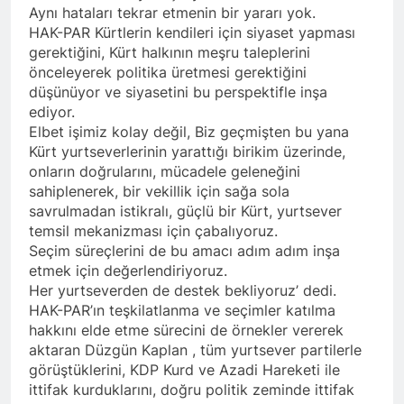
Günü’nü HAK-PAR Ankara il
Aynı hataları tekrar etmenin bir yararı yok.
Konferansı; Düzgün
örgütü Kemal Burkay’ın
KAPLAN; Kürtler
HAK-PAR Kürtlerin kendileri için siyaset yapması
1 Yıl Ago
verdiği konferansı ile kutladı.
gecikmeden ulusal talepleri
gerektiğini, Kürt halkının meşru taleplerini
HAK-PAR Heyeti, Kürdistan
etrafında birleşmeli
önceleyerek politika üretmesi gerektiğini
federe hükümeti Viyana
temsilciliğini ziyaret etti
düşünüyor ve siyasetini bu perspektifle inşa
1 Yıl Ago
ediyor.
HAK-PAR Heyeti Viyana 9.
Elbet işimiz kolay değil, Biz geçmişten bu yana
Bölge Belediye başkanı
Saya Ahmed ile görüştü
Kürt yurtseverlerinin yarattığı birikim üzerinde,
1 Yıl Ago
onların doğrularını, mücadele geleneğini
21 Şubat Dünya Anadil
sahiplenerek, bir vekillik için sağa sola
Günü Kutlu Olsun;
Türkçenin yanı sıra, Kürtçe
savrulmadan istikralı, güçlü bir Kürt, yurtsever
1 Yıl Ago
de resmi dil olsun.
temsil mekanizması için çabalıyoruz.
Büyük BEKO (Bekir
Seçim süreçlerini de bu amacı adım adım inşa
SAYDAM) yaşama veda
etti.
etmek için değerlendiriyoruz.
1 Yıl Ago
Her yurtseverden de destek bekliyoruz’ dedi.
13 Şubat 1925
HAK-PAR’ın teşkilatlanma ve seçimler katılma
Sömürgeciliğe asla boyun
eğmeyeceklerini ilan eden
hakkını elde etme sürecini de örnekler vererek
1 Yıl Ago
Şeyh Said ve 47 arkadaşını
aktaran Düzgün Kaplan , tüm yurtsever partilerle
13’ê Sibata 1925’an em Şêx
saygıyla anıyoruz
görüştüklerini, KDP Kurd ve Azadi Hareketi ile
Seîd û 47 hevalên wî yên ku
gotin ew ê tu carî serî li ber
ittifak kurduklarını, doğru politik zeminde ittifak
1 Yıl Ago
kolonyalîzmê netewînin bi