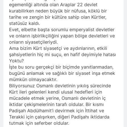
Kurdistan24 te Cemal
1 Yıl Ago
egemenliği altında olan Araplar 22 devlet
Batun’un konuğu oldu.
HAK-PAR PM üyesi
kurabilirken neden büyük bir nüfusa, köklü bir
Siracettin Sarı; Almanya-
tarihe ve zengin bir kültüre sahip olan Kürtler,
Bottrop’da “Ortadoğu,
1 Yıl Ago
statüsüz kaldı.
Kürtler ve Yeni Dönem
HAK-PAR pm üyesi
Evet, elbette başta sorumlu emperyalist devletler
Stratejileri” üzerine bir
Seracettin Sarı, 06.04.2025
ve onların işbirlikçiliğini yapan bölge devletleri ve
konferans verdi.
tarihin de Almanya’nın
1 Yıl Ago
onların siyasetçileriydi.
Bottrop kendinden sonra,
HAK-PAR Genel başkanı
Ama bizim Kürt siyasetçi ve aydınlarının, etkili
Hamburg kentinde de
Meclise davet edildi.
şahsiyetlerin hiç mi suçu, en hafif deyimiyle hatası
”Ortadoğu, Kürtler ve Yeni
1 Yıl Ago
Yoktu?
Dönem Stratejileri” üzerine
HAK-PAR Mardin ili
konferans serisine devam
İşte bu soru gerçekçi bir biçimde yanıtlanmadan,
Kızıltepe ilçe kongresi
etti.
bugünü anlamak ve sağlıklı bir siyaset inşa etmek
yapıldı.
1 Yıl Ago
mümkün olmayacaktır.
*Halkımızı kendi ulusal
Biliyorsunuz Osmanlı devletinin yıkılış sürecinde
talepleri etrafında
Kürt ileri gelenleri kendi ulusal hedefleri için
birleşmeye çağırıyoruz.*
1 Yıl Ago
mücadele etmek yerine, Osmanlı devletinin iç
HAK-PAR Parti Meclisi 12
HAK-PAR Mersin il örgütü
iktidar çekişmelerinin tarafı oldular. Bir kısmı
Nisan 2025 tarihinde Ankara
Newrozu coşkulu bir
Padişah Abdülhamit’i devirmek için İttihat ve
genel merkezde toplanarak
etkinlikle kutladı
1 Yıl Ago
Terakki için çalışırken, diğeri Padişahı iktidarda
gündemindeki konuları
görüştü ve aşağıdaki
tutmak için seferber oldular.
1 Yıl Ago