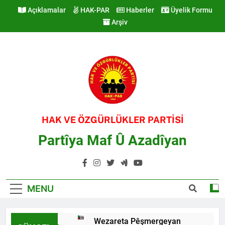
Skip
Açıklamalar
HAK-PAR
Haberler
Üyelik Formu
to
Arşiv
content
HAK VE ÖZGÜRLÜKLER PARTİSİ
Partîya Maf Û Azadîyan
MENU
Wezareta Pêşmergeyan