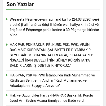
açıklamayı kamuoyu ile
Son Yazılar
paylaşmayı kararlaştırdı.
BAŞTA KÜRT HALKI OLMAK
ÜZERE HERKESİN, MEŞRU
HAKLARININ TESLİM
1 Yıl Ago
Wezareta Pêşmergeyan ragihand ku îro (24.03.2026) serê
EDİLDİĞİ ADİL BİR DÜZEN
HAK-PAR, PDK-BAKUR, PSK,
sibehê ji ali Îranê ba êrişî li hêzên wan hatîye kirin û di vê
UMUDUMUZU CANLI
PWK, Diyarbakır e Mardin’de
êrişê de 6 Pêşmerge şehîd ketine û 30 Pêşmerge birîndar
TUTARAK; RAMAZAN
Halepçe Soykırımı’nı Andılar:
1 Yıl Ago
BAYRAMINIZI
bûne.
Halepçe Soykırımının
Ahmed el Şara ve Mazlum
KUTLUYORUZ!
Yaraları, Ulusal Birlik ve
Abdi’nin imzaladığı
HAK-PAR, PDK-BAKUR, PÊLKURD, PSK, PWK, VEJÎN,
Kürdistan’ın Özgürlüğüyle
anlaşma, Kürtlerin kolektif
1 Yıl Ago
BAĞIMSIZ KÜRDİSTANİ ŞAHSİYETLER DİYARBAKIR
Sarılabilir
haklarını içermiyor.
HAK-PAR Adana İl Kadın
ŞEYH SAİD MEYDANINDA ORTAK AÇIKLAMA YAPTI:
Komisyonu 8 Mart Dünya
“İŞGALCİ İRAN DEVLETİ’NİN GÜNEY KÜRDİSTAN’A
Kadınlar gününü kutladı
1 Yıl Ago
SALDIRILARINI ŞİDDETLE KINIYORUZ.”
HAK-PAR Fransa Konferansı
Başarıyla Sonuçlandı
HAK-PAR, PSK ve PWK İstanbul’da Kadı Muhammed ve
Düzgün KAPLAN; ‘PKK’ nin
Kürdistan Şehitlerini Andılar ‘’Kadı Muhammed ve
1 Yıl Ago
feshi en başta Kürt halkının
Arkadaşlarını Saygıyla Anıyoruz’’
BASINA VE KAMUOYUNA
yararına olacaktır.’
Eşitlik ve özgürlük
mücadelesi veren tüm
Hak ve Ozgürlükler Partisi-HAK-PAR Başkanlık Kurulu
1 Yıl Ago
kadınları selamlıyoruz
üyesi Arif Sevinç Adana Emniyetinde ifade verdi.
İZMİR’DE HAK.PAR, PSK
Bugün 8 Mart Dünya
ve PWK DEN YEREL İŞ