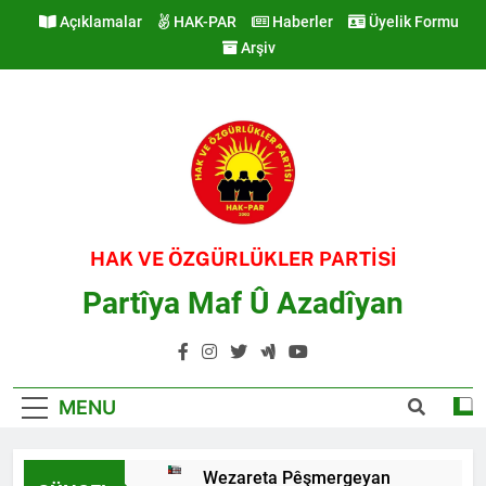
Skip
Açıklamalar
HAK-PAR
Haberler
Üyelik Formu
to
Arşiv
content
HAK VE ÖZGÜRLÜKLER PARTİSİ
Partîya Maf Û Azadîyan
MENU
Wezareta Pêşmergeyan