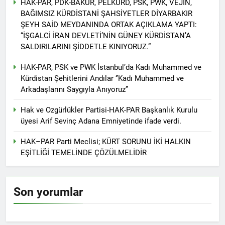
HAK-PAR, PDK-BAKUR, PÊLKURD, PSK, PWK, VEJÎN,
kadınlar günü.
BİRLİĞİ
1 Yıl Ago
BAĞIMSIZ KÜRDİSTANİ ŞAHSİYETLER DİYARBAKIR
HAK-PAR Hewler temsilcisi
ŞEYH SAİD MEYDANINDA ORTAK AÇIKLAMA YAPTI:
Mehmet Şirin Timur; HAK-
“İŞGALCİ İRAN DEVLETİ’NİN GÜNEY KÜRDİSTAN’A
PAR heyetine gösterilen ilgi
1 Yıl Ago
SALDIRILARINI ŞİDDETLE KINIYORUZ.”
için teşekkür ediyoruz.
HAK-PAR BAŞKANLIK
KURULU; ‘Kürt meselesi
HAK-PAR, PSK ve PWK İstanbul’da Kadı Muhammed ve
PKK den ibaret değildir.’
Kürdistan Şehitlerini Andılar ‘’Kadı Muhammed ve
1 Yıl Ago
Arkadaşlarını Saygıyla Anıyoruz’’
*HAK-PAR Genel başkanı
Düzgün KAPLAN,* *Erbil’de
RUDAW’ın düzenlediği
Hak ve Ozgürlükler Partisi-HAK-PAR Başkanlık Kurulu
1 Yıl Ago
“Ortadoğu’nun Geleceğinde
üyesi Arif Sevinç Adana Emniyetinde ifade verdi.
HAK-PAR Genel Başkanı
Belirsizlikler” Formuna
Düzgün Kaplan “Hewler
katıldı*
HAK–PAR Parti Meclisi; KÜRT SORUNU İKİ HALKIN
Ortadoğu’nun politik
1 Yıl Ago
merkezine dönüşmektedir”
EŞİTLİĞİ TEMELİNDE ÇÖZÜLMELİDİR
HAK-PAR, PSK VE PWK
İZMİR’İN KONAK
MEYDANINDA ORTAK
1 Yıl Ago
BASIN AÇIKLAMASI YAPTI
Dünya Anadil Günü’nde HAK-
Son yorumlar
PAR’ın eski genel başkanı
sayın Kemal Burkay’dan
1 Yıl Ago
konferans Dünya Anadil
HAK-PAR Viyana