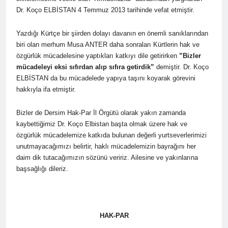
Barış ancak Kürt halkının
tarihinde gerçekleştirdiği
birinci oturumunda
Dr. Koço ELBİSTAN 4 Temmuz 2013 tarihinde vefat etmiştir.
meşru haklarının tanınması
toplantıya Genel Başkan
moderatör Ercan İlgin,
ile gerçekleşebilir. 1 EYLÜL
Düzgün Kaplan’da katıldı.
11 Ay Ago
konuşmacılar Yazar Ümit
DÜNYA BARIŞ GÜNÜ KUTLU
Yazdığı Kürtçe bir şiirden dolayı davanın en önemli sanıklarından
Hak ve Özgürlükler Partisi-
Fırat, Prf. Dr. Aziz Yağan ve
OLSUN
biri olan merhum Musa ANTER daha sonraları Kürtlerin hak ve
HAK-PAR Urfa ili SİVEREK
Doç. Dr. Bülent Küçük ülkede
ilçe kongresi yapıldı.
ve ortadoğu’da gelişen son
özgürlük mücadelesine yaptıkları katkıyı dile getirirken
”Bizler
11 Ay Ago
süreci değerlendiren
mücadeleyi eksi sıfırdan alıp sıfıra getirdik”
demiştir.
Dr. Koço
Hak ve Özgürlükler Partisi-
sunumlarını yaptılar.
ELBİSTAN da bu mücadelede yapıya taşını koyarak görevini
HAK-PAR Heyeti, Hewler’de
KDP İran temsilciliğini
hakkıyla ifa etmiştir.
12 Ay Ago
ziyaret etti
HAK-PAR Heyeti
Hewler’de ENKS ile
Bizler de Dersim Hak-Par İl Örgütü olarak yakın zamanda
görüştü
kaybettiğimiz Dr. Koço Elbistan başta olmak üzere hak ve
12 Ay Ago
özgürlük mücadelemize katkıda bulunan değerli yurtseverlerimizi
HAK-PAR Heyeti Hewler’de
KDP ALAKAD ile görüştü
unutmayacağımızı belirtir, haklı mücadelemizin bayrağını her
HAK-PAR Heyeti 25 ağustos
daim dik tutacağımızın sözünü veririz. Ailesine ve yakınlarına
12 Ay Ago
2025’te Hewler’de KDP
başsağlığı dileriz.
HAK-PAR Başkanlık Kurulu;
ALAKAD ile görüştü
‘KÜRT HALKI HAK VE
ÖZGÜRLÜK
12 Ay Ago
MÜCADELESİNDEN ASLA
Lozan Antlaşması
VAZ GEÇMEYECEKTİR.’
üzerinden 102 yıl geçse de;
HAK-PAR
Kürt milleti özgürlükten
1 Yıl Ago