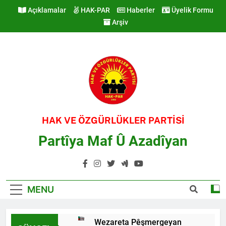
Skip
Açıklamalar
HAK-PAR
Haberler
Üyelik Formu
to
Arşiv
content
HAK VE ÖZGÜRLÜKLER PARTİSİ
Partîya Maf Û Azadîyan
MENU
Wezareta Pêşmergeyan