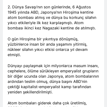
Barış ancak Kürt halkının
tarihinde gerçekleştirdiği
birinci oturumunda
meşru haklarının tanınması
toplantıya Genel Başkan
2. Dünya Savaşı’nın son günlerinde, 6 Ağustos
moderatör Ercan İlgin,
ile gerçekleşebilir. 1 EYLÜL
Düzgün Kaplan’da katıldı.
1945 yılında ABD, Japonya’nın Hiroşima kentine
11 Ay Ago
konuşmacılar Yazar Ümit
DÜNYA BARIŞ GÜNÜ KUTLU
atom bombası atmış ve dünya bu korkunç silahın
Hak ve Özgürlükler Partisi-
Fırat, Prf. Dr. Aziz Yağan ve
OLSUN
HAK-PAR Urfa ili SİVEREK
Doç. Dr. Bülent Küçük ülkede
yıkıcı etkileriyle ilk kez karşılaşmıştı. Atom
ilçe kongresi yapıldı.
ve ortadoğu’da gelişen son
bombası ikinci kez Nagazaki kentine de atılmıştı.
11 Ay Ago
süreci değerlendiren
Hak ve Özgürlükler Partisi-
sunumlarını yaptılar.
HAK-PAR Heyeti, Hewler’de
O gün Hiroşima bir yıkıntıya dönüşmüş,
KDP İran temsilciliğini
11 Ay Ago
yüzbinlerce insan bir anda yaşamını yitirmiş,
ziyaret etti
HAK-PAR Heyeti
nükleer silahın yıkıcı etkisi onlarca yıl devam
Hewler’de ENKS ile
etmişti.
görüştü
11 Ay Ago
HAK-PAR Heyeti Hewler’de
Dünyayı paylaşmak için milyonlarca masum insanı,
KDP ALAKAD ile görüştü
cephelere, ölüme sürükleyen emperyalist grupların
HAK-PAR Heyeti 25 ağustos
12 Ay Ago
bir diğer ucunda olan Japonya, atom bombalarının
2025’te Hewler’de KDP
HAK-PAR Başkanlık Kurulu;
ardından teslim olmuş, dünya başını ABD’nin
ALAKAD ile görüştü
‘KÜRT HALKI HAK VE
çektiği kapitalist-emperyalist kamp tarafından
ÖZGÜRLÜK
12 Ay Ago
yeniden şekillendirilmişti.
MÜCADELESİNDEN ASLA
Lozan Antlaşması
VAZ GEÇMEYECEKTİR.’
üzerinden 102 yıl geçse de;
Atom bombaları giderek daha çok üretilmiş,
Kürt milleti özgürlükten
1 Yıl Ago