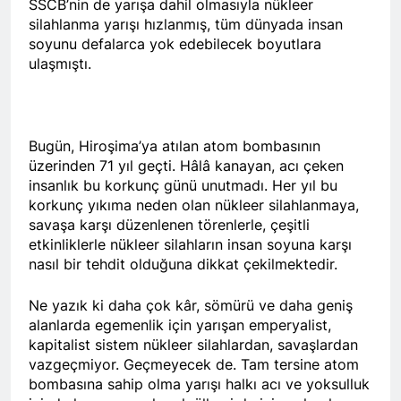
SSCB’nin de yarışa dahil olmasıyla nükleer
asla vaz geçmedi
MECLÎSA PARTİYA HAK-
silahlanma yarışı hızlanmış, tüm dünyada insan
PARê: Têkçûna heyî têkçûna
soyunu defalarca yok edebilecek boyutlara
rê û polîtîkayên xelet in. Divê
1 Yıl Ago
ulaşmıştı.
Kurd li dora polîtîkayên
YENİLEN YANLIŞ YOL VE
neteweyî yên rast bibin yek.
YÖNTEMLERDİR. KÜRTLER
DOĞRU, ULUSAL
1 Yıl Ago
POLİTİKALAR ETRAFINDA
HAK-PAR Genel Başkanı
Bugün, Hiroşima’ya atılan atom bombasının
KENETLENMELİ
Düzgün Kaplan’ın Kurdistan
üzerinden 71 yıl geçti. Hâlâ kanayan, acı çeken
partileri Hak ve Özgürlükler
1 Yıl Ago
insanlık bu korkunç günü unutmadı. Her yıl bu
Partisi (HAK-PAR), Kürdistan
HAK-PAR MERKEZİ KADIN
korkunç yıkıma neden olan nükleer silahlanmaya,
Demokrat Partisi – Türkiye
KOMİSYONU HEWLER’DE
(KDP-T), Kürdistan Sosyalist
savaşa karşı düzenlenen törenlerle, çeşitli
ENKS Yİ ZİYARET ETTİ
1 Yıl Ago
Partisi (PSK) ve Kürdistan
etkinliklerle nükleer silahların insan soyuna karşı
HAK-PAR KADIN HEYETİ
Yurtseverler Partisi
nasıl bir tehdit olduğuna dikkat çekilmektedir.
HEWLER’DE HİZBÊN
(PWK)’nin ortaklaşa Van da
ZEHMETKEŞÊN
düzenledikleri çalıştayda
1 Yıl Ago
Ne yazık ki daha çok kâr, sömürü ve daha geniş
KURDİSTANÊ KADIN
yaptığı konuşma:
HAK-PAR KADIN HEYETİ
MECLİSİ ÜYELERİ İLE
alanlarda egemenlik için yarışan emperyalist,
ALAKAD’I ZİYARET ETTİ.
GÖRÜŞTÜ
kapitalist sistem nükleer silahlardan, savaşlardan
1 Yıl Ago
vazgeçmiyor. Geçmeyecek de. Tam tersine atom
HAK-PAR kadın komisyonu
bombasına sahip olma yarışı halkı acı ve yoksulluk
üyesi Berin Eren