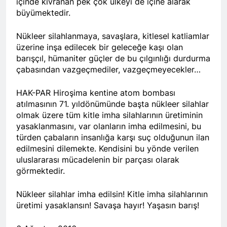
içinde kıvranan pek çok ülkeyi de içine alarak
Kurdistan24 te Cemal
1 Yıl Ago
büyümektedir.
Batun’un konuğu oldu.
HAK-PAR PM üyesi
Siracettin Sarı; Almanya-
Nükleer silahlanmaya, savaşlara, kitlesel katliamlar
Bottrop’da “Ortadoğu,
1 Yıl Ago
Kürtler ve Yeni Dönem
üzerine inşa edilecek bir geleceğe kaşı olan
HAK-PAR pm üyesi
Stratejileri” üzerine bir
barışçıl, hümaniter güçler de bu çılgınlığı durdurma
Seracettin Sarı, 06.04.2025
konferans verdi.
çabasından vazgeçmediler, vazgeçmeyecekler…
tarihin de Almanya’nın
1 Yıl Ago
Bottrop kendinden sonra,
HAK-PAR Genel başkanı
Hamburg kentinde de
HAK-PAR Hiroşima kentine atom bombası
Meclise davet edildi.
”Ortadoğu, Kürtler ve Yeni
atılmasının 71. yıldönümünde başta nükleer silahlar
1 Yıl Ago
Dönem Stratejileri” üzerine
olmak üzere tüm kitle imha silahlarının üretiminin
HAK-PAR Mardin ili
konferans serisine devam
yasaklanmasını, var olanların imha edilmesini, bu
Kızıltepe ilçe kongresi
etti.
türden çabaların insanlığa karşı suç olduğunun ilan
yapıldı.
1 Yıl Ago
edilmesini dilemekte. Kendisini bu yönde verilen
*Halkımızı kendi ulusal
uluslararası mücadelenin bir parçası olarak
talepleri etrafında
görmektedir.
birleşmeye çağırıyoruz.*
1 Yıl Ago
HAK-PAR Parti Meclisi 12
HAK-PAR Mersin il örgütü
Nisan 2025 tarihinde Ankara
Nükleer silahlar imha edilsin! Kitle imha silahlarının
Newrozu coşkulu bir
genel merkezde toplanarak
etkinlikle kutladı
üretimi yasaklansın! Savaşa hayır! Yaşasın barış!
1 Yıl Ago
gündemindeki konuları
görüştü ve aşağıdaki
1 Yıl Ago