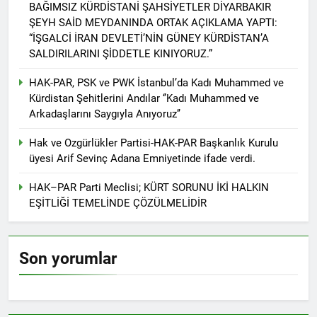
Di 79emîn salvegera
BAĞIMSIZ KÜRDİSTANİ ŞAHSİYETLER DİYARBAKIR
rêzdarî bi bîr tînin.
ragihandina wê de
ŞEYH SAİD MEYDANINDA ORTAK AÇIKLAMA YAPTI:
KOMARA MEHABADÊ
2 Yıl Ago
“İŞGALCİ İRAN DEVLETİ’NİN GÜNEY KÜRDİSTAN’A
RONAHÎ DIDE ME
İlan edilişinin 79. yıl
SALDIRILARINI ŞİDDETLE KINIYORUZ.”
dönümünde MAHABAD
KÜRDİSTAN CUMHURİYETİ
HAK-PAR, PSK ve PWK İstanbul’da Kadı Muhammed ve
2 Yıl Ago
IŞIK SAÇMAYA DEVAM
Kürdistan Şehitlerini Andılar ‘’Kadı Muhammed ve
HAK-PAR Genel başkanı
EDİYOR
Düzgün Kaplan ENKS
Arkadaşlarını Saygıyla Anıyoruz’’
başkanı Mihemed İsmail ile
2 Yıl Ago
telefonda görüştü.
Hak ve Ozgürlükler Partisi-HAK-PAR Başkanlık Kurulu
Hak ve Özgürlükler Partisi
üyesi Arif Sevinç Adana Emniyetinde ifade verdi.
HAK-PAR Parti Meclisi 11
Ocak 2025 tarihinde Ankara
2 Yıl Ago
Genel Merkez’de toplandı.
HAK–PAR Parti Meclisi; KÜRT SORUNU İKİ HALKIN
Necati TANK Erzincan-
EŞİTLİĞİ TEMELİNDE ÇÖZÜLMELİDİR
Balıbey Köyünde toprağa
verildi
2 Yıl Ago
HAK-PAR Suriye Kürt Ulusal
Konseyi (ENKS)
Son yorumlar
başkanlığına seçilen
2 Yıl Ago
Mihemed İsmail’i kutladı.
Yeni yıl halkımıza ve tüm
dünyaya özgürlük ve barış
getirsin
2 Yıl Ago