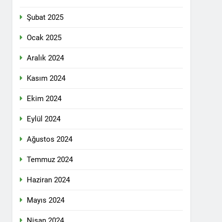
n ili Kızıltepe ilçe kongresi yapıldı.
Şubat 2025
ti Meclisi 12 Nisan 2025 tarihinde Ankara
ı kamuoyu ile paylaşmayı kararlaştırdı.
Ocak 2025
Aralık 2024
1 Yıl Ago
Kasım 2024
DİLDİĞİ ADİL BİR DÜZEN UMUDUMUZU
Ekim 2024
dılar: Halepçe Soykırımının Yaraları,
Eylül 2024
Ağustos 2024
larını içermiyor.
Temmuz 2024
Haziran 2024
feshi en başta Kürt halkının yararına
Mayıs 2024
Nisan 2024