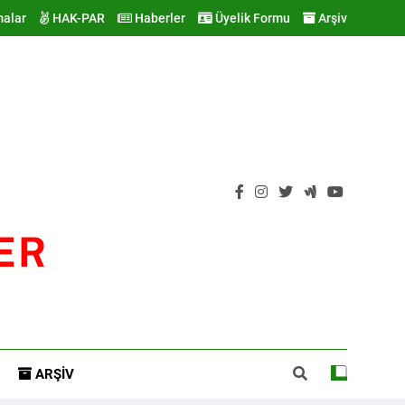
malar
HAK-PAR
Haberler
Üyelik Formu
Arşiv
ER
ARŞIV