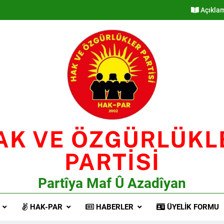
Açıkla
AK VE ÖZGÜRLÜKL
PARTİSİ
Partîya Maf Û Azadîyan
HAK-PAR
HABERLER
ÜYELIK FORMU