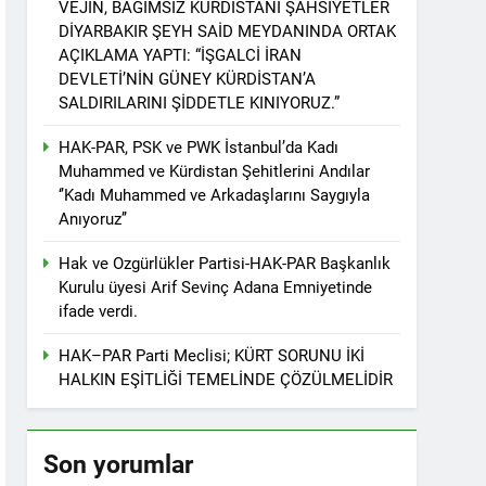
VEJÎN, BAĞIMSIZ KÜRDİSTANİ ŞAHSİYETLER
r. 1 EYLÜL DÜNYA BARIŞ GÜNÜ KUTLU OLSUN
DİYARBAKIR ŞEYH SAİD MEYDANINDA ORTAK
AÇIKLAMA YAPTI: “İŞGALCİ İRAN
DEVLETİ’NİN GÜNEY KÜRDİSTAN’A
SALDIRILARINI ŞİDDETLE KINIYORUZ.”
ziyaret etti
HAK-PAR, PSK ve PWK İstanbul’da Kadı
Muhammed ve Kürdistan Şehitlerini Andılar
‘’Kadı Muhammed ve Arkadaşlarını Saygıyla
Anıyoruz’’
tos 2025’te Hewler’de KDP ALAKAD ile
Hak ve Ozgürlükler Partisi-HAK-PAR Başkanlık
Kurulu üyesi Arif Sevinç Adana Emniyetinde
İNDEN ASLA VAZ GEÇMEYECEKTİR.’
ifade verdi.
HAK–PAR Parti Meclisi; KÜRT SORUNU İKİ
 vaz geçmedi
HALKIN EŞİTLİĞİ TEMELİNDE ÇÖZÜLMELİDİR
Divê Kurd li dora polîtîkayên neteweyî
Son yorumlar