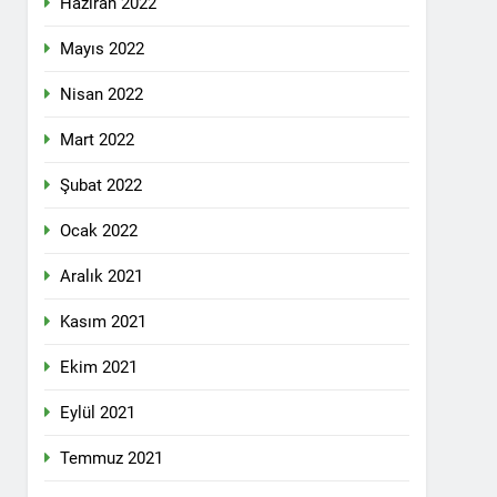
Haziran 2022
lefonda görüştü.
Mayıs 2022
Nisan 2022
nkara Genel Merkez’de toplandı.
Mart 2022
Şubat 2022
mail’i kutladı.
Ocak 2022
Aralık 2021
Kasım 2021
Ekim 2021
YOLLARLA VE DİYALOĞLA ÇÖZÜLMELİDİR
Eylül 2021
dından, 23 Aralık 2024 tarihinde saat
 genel başkanı Bayram Bozyel’in açılış
Temmuz 2021
ürkçesini ise HAK-PAR Genel başkan