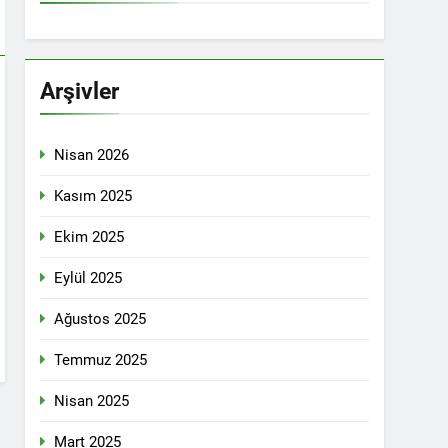
İTİKALAR ETRAFINDA KENETLENMELİ
Partisi (HAK-PAR), Kürdistan Demokrat
rler Partisi (PWK)’nin ortaklaşa Van da
Arşivler
Nisan 2026
KADIN MECLİSİ ÜYELERİ İLE GÖRÜŞTÜ
Kasım 2025
Ekim 2025
konuğu oldu.
Eylül 2025
Ağustos 2025
Yeni Dönem Stratejileri” üzerine bir
Temmuz 2025
kendinden sonra, Hamburg kentinde de
Nisan 2025
etti.
Mart 2025