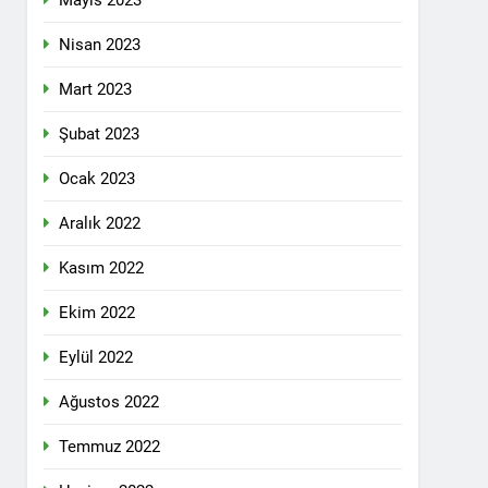
Mayıs 2023
pleri etrafında birleşmeli
Nisan 2023
Mart 2023
Şubat 2023
Ocak 2023
i dil olsun.
Aralık 2022
Kasım 2022
id ve 47 arkadaşını saygıyla anıyoruz
Ekim 2022
î li ber kolonyalîzmê netewînin bi rêzdarî
Eylül 2022
Ağustos 2022
E ME
Temmuz 2022
ŞIK SAÇMAYA DEVAM EDİYOR