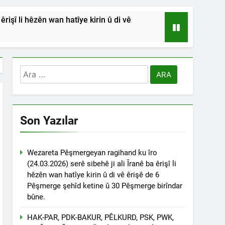
işî li hêzên wan hatîye kirin û di vê
HSİYETLER DİYARBAKIR ŞEYH SAİD
RDİSTAN’A SALDIRILARINI ŞİDDETLE
Arama:
Andılar ‘’Kadı Muhammed ve
Son Yazılar
na Emniyetinde ifade verdi.
ÇÖZÜLMELİDİR
Wezareta Pêşmergeyan ragihand ku îro
(24.03.2026) serê sibehê ji ali Îranê ba êrişî li
tif haklarından vaz geçmesini isteyenlere
hêzên wan hatîye kirin û di vê êrişê de 6
 toplantıya Genel Başkan Düzgün Kaplan’da
Pêşmerge şehîd ketine û 30 Pêşmerge birîndar
bûne.
esinde” konferansının birinci oturumunda
 Dr. Bülent Küçük ülkede ve ortadoğu’da
HAK-PAR, PDK-BAKUR, PÊLKURD, PSK, PWK,