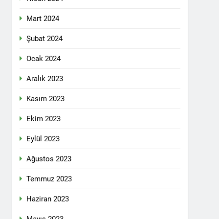
 selamlıyoruz Bugün 8 Mart Dünya
Mart 2024
Şubat 2024
Ocak 2024
ilgi için teşekkür ediyoruz.
Aralık 2023
Kasım 2023
tadoğu’nun Geleceğinde Belirsizlikler”
Ekim 2023
Eylül 2023
ezine dönüşmektedir”
Ağustos 2023
KLAMASI YAPTI
Temmuz 2023
 konferans Dünya Anadil Günü’nü HAK-
Haziran 2023