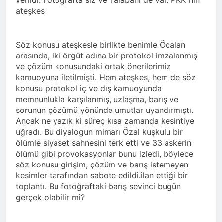
Kurdistan24 te Cemal
1 Yıl Ago
ateşkes
Batun’un konuğu oldu.
HAK-PAR PM üyesi
Siracettin Sarı; Almanya-
Bottrop’da “Ortadoğu,
1 Yıl Ago
Söz konusu ateşkesle birlikte benimle Öcalan
Kürtler ve Yeni Dönem
HAK-PAR pm üyesi
Stratejileri” üzerine bir
arasında, iki örgüt adına bir protokol imzalanmış
Seracettin Sarı, 06.04.2025
konferans verdi.
ve çözüm konusundaki ortak önerilerimiz
tarihin de Almanya’nın
1 Yıl Ago
kamuoyuna iletilmişti. Hem ateşkes, hem de söz
Bottrop kendinden sonra,
HAK-PAR Genel başkanı
Hamburg kentinde de
konusu protokol iç ve dış kamuoyunda
Meclise davet edildi.
”Ortadoğu, Kürtler ve Yeni
memnunlukla karşılanmış, uzlaşma, barış ve
1 Yıl Ago
Dönem Stratejileri” üzerine
sorunun çözümü yönünde umutlar uyandırmıştı.
HAK-PAR Mardin ili
konferans serisine devam
Ancak ne yazık ki süreç kısa zamanda kesintiye
Kızıltepe ilçe kongresi
etti.
uğradı. Bu diyalogun mimarı Özal kuşkulu bir
yapıldı.
1 Yıl Ago
ölümle siyaset sahnesini terk etti ve 33 askerin
*Halkımızı kendi ulusal
ölümü gibi provokasyonlar bunu izledi, böylece
talepleri etrafında
söz konusu girişim, çözüm ve barış istemeyen
birleşmeye çağırıyoruz.*
1 Yıl Ago
kesimler tarafından sabote edildi.
ilan ettiği bir
HAK-PAR Parti Meclisi 12
HAK-PAR Mersin il örgütü
Nisan 2025 tarihinde Ankara
toplantı. Bu fotoğraftaki barış sevinci bugün
Newrozu coşkulu bir
genel merkezde toplanarak
gerçek olabilir mi?
etkinlikle kutladı
1 Yıl Ago
gündemindeki konuları
görüştü ve aşağıdaki
1 Yıl Ago