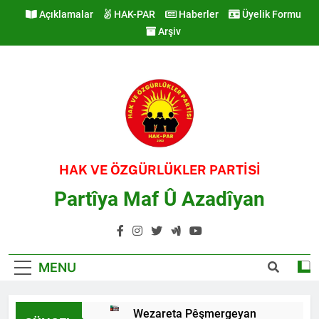
Skip
Açıklamalar
HAK-PAR
Haberler
Üyelik Formu
to
Arşiv
content
HAK VE ÖZGÜRLÜKLER PARTİSİ
Partîya Maf Û Azadîyan
MENU
Wezareta Pêşmergeyan