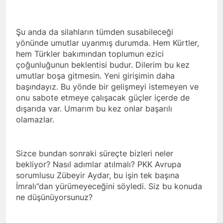
açıklamayı kamuoyu ile
paylaşmayı kararlaştırdı.
BAŞTA KÜRT HALKI OLMAK
ÜZERE HERKESİN, MEŞRU
Şu anda da silahların tümden susabileceği
HAKLARININ TESLİM
1 Yıl Ago
yönünde umutlar uyanmış durumda. Hem Kürtler,
EDİLDİĞİ ADİL BİR DÜZEN
HAK-PAR, PDK-BAKUR, PSK,
hem Türkler bakımından toplumun ezici
UMUDUMUZU CANLI
PWK, Diyarbakır e Mardin’de
TUTARAK; RAMAZAN
çoğunluğunun beklentisi budur. Dilerim bu kez
Halepçe Soykırımı’nı Andılar:
1 Yıl Ago
BAYRAMINIZI
umutlar boşa gitmesin. Yeni girişimin daha
Halepçe Soykırımının
Ahmed el Şara ve Mazlum
KUTLUYORUZ!
başındayız. Bu yönde bir gelişmeyi istemeyen ve
Yaraları, Ulusal Birlik ve
Abdi’nin imzaladığı
Kürdistan’ın Özgürlüğüyle
onu sabote etmeye çalışacak güçler içerde de
anlaşma, Kürtlerin kolektif
1 Yıl Ago
Sarılabilir
dışarıda var. Umarım bu kez onlar başarılı
haklarını içermiyor.
HAK-PAR Adana İl Kadın
olamazlar.
Komisyonu 8 Mart Dünya
Kadınlar gününü kutladı
1 Yıl Ago
HAK-PAR Fransa Konferansı
Sizce bundan sonraki süreçte bizleri neler
Başarıyla Sonuçlandı
bekliyor? Nasıl adımlar atılmalı? PKK Avrupa
Düzgün KAPLAN; ‘PKK’ nin
1 Yıl Ago
sorumlusu Zübeyir Aydar, bu işin tek başına
feshi en başta Kürt halkının
BASINA VE KAMUOYUNA
yararına olacaktır.’
İmralı”dan yürümeyeceğini söyledi. Siz bu konuda
Eşitlik ve özgürlük
ne düşünüyorsunuz?
mücadelesi veren tüm
1 Yıl Ago
kadınları selamlıyoruz
İZMİR’DE HAK.PAR, PSK
Bugün 8 Mart Dünya
ve PWK DEN YEREL İŞ