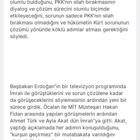
olumlu bulduğunu, PKK’nın silah bırakmasının
Barış ancak Kürt halkının
tarihinde gerçekleştirdiği
birinci oturumunda
meşru haklarının tanınması
toplantıya Genel Başkan
diyalog ve çözüm sürecini olumlu biçimde
moderatör Ercan İlgin,
ile gerçekleşebilir. 1 EYLÜL
Düzgün Kaplan’da katıldı.
etkileyeceğini, sorunun sadece PKK’nın silah
11 Ay Ago
konuşmacılar Yazar Ümit
DÜNYA BARIŞ GÜNÜ KUTLU
bırakması olmadığını ve hükümetin Kürt sorununun
Hak ve Özgürlükler Partisi-
Fırat, Prf. Dr. Aziz Yağan ve
OLSUN
HAK-PAR Urfa ili SİVEREK
Doç. Dr. Bülent Küçük ülkede
çözümü yönünde köklü adımlar atması gerektiğini
ilçe kongresi yapıldı.
ve ortadoğu’da gelişen son
söyledi.
11 Ay Ago
süreci değerlendiren
Hak ve Özgürlükler Partisi-
sunumlarını yaptılar.
HAK-PAR Heyeti, Hewler’de
KDP İran temsilciliğini
11 Ay Ago
ziyaret etti
HAK-PAR Heyeti
Hewler’de ENKS ile
görüştü
11 Ay Ago
HAK-PAR Heyeti Hewler’de
Başbakan Erdoğan”ın bir televizyon programında
KDP ALAKAD ile görüştü
İmralı ile görüştüklerini ve sorun çözülene kadar
HAK-PAR Heyeti 25 ağustos
12 Ay Ago
da görüşeceklerini söylemesinin ardından yeni bir
2025’te Hewler’de KDP
HAK-PAR Başkanlık Kurulu;
sürece girdik. Öcalan ile MİT Müsteşarı Hakan
ALAKAD ile görüştü
‘KÜRT HALKI HAK VE
Fidan arasında yapılan görüşmelerin ardından
ÖZGÜRLÜK
12 Ay Ago
Ahmet Türk ve Ayla Akat dün İmralı”ya gitti. Akat,
MÜCADELESİNDEN ASLA
Lozan Antlaşması
yaptığı açıklamada her adımın konuşulduğunu,
VAZ GEÇMEYECEKTİR.’
üzerinden 102 yıl geçse de;
“kurşun geçirmez” bir mutabakata varıldığını
Kürt milleti özgürlükten
1 Yıl Ago