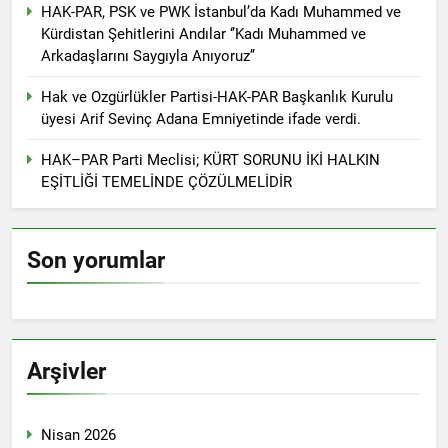
HAK-PAR, PSK ve PWK İstanbul’da Kadı Muhammed ve
2 Yıl Ago
Kürdistan Şehitlerini Andılar ‘’Kadı Muhammed ve
HAK-PAR Genel başkanı
Düzgün Kaplan Diyarbakır
Arkadaşlarını Saygıyla Anıyoruz’’
Kitap Fuarını Ziyaret etti
2 Yıl Ago
Hak ve Ozgürlükler Partisi-HAK-PAR Başkanlık Kurulu
HAK-PAR Kırklareli
üyesi Arif Sevinç Adana Emniyetinde ifade verdi.
merkez ilçe teşkilatının 2.
Olağan kongresi yapıldı.
2 Yıl Ago
HAK–PAR Parti Meclisi; KÜRT SORUNU İKİ HALKIN
HAK-PAR PM üyesi Yıldız
EŞİTLİĞİ TEMELİNDE ÇÖZÜLMELİDİR
TİMUR KDP Halkla İlişkiler
Dairesi başkanı sayın Jivan
2 Yıl Ago
Rozhbayani ile görüştü.
HAK-PAR heyeti, Hewler
de Kanal Kurd’u ziyaret
Son yorumlar
etti
2 Yıl Ago
HAK-PAR HEYETİ, SURİYE
KÜRT ULUSAL MECLİSİ
ENKS BÜROSUNU ZİYARET
2 Yıl Ago
ETTİ.
Arşivler
Hak ve Özgürlükler Partisi
(HAK-PAR) Tunceli ili
Pertek ilçesinin 2. Olağan
2 Yıl Ago
kongresi yapıldı.
Nisan 2026
2 Yıl Ago