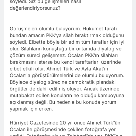
söyledi. Siz bu gelişmeleri nasıl
asla vaz geçmedi
MECLÎSA PARTİYA HAK-
değerlendiriyorsunuz?
PARê: Têkçûna heyî têkçûna
rê û polîtîkayên xelet in. Divê
1 Yıl Ago
Kurd li dora polîtîkayên
YENİLEN YANLIŞ YOL VE
Görüşmeleri olumlu buluyorum. Hükümet tarafı
neteweyî yên rast bibin yek.
YÖNTEMLERDİR. KÜRTLER
bundan amacın PKK’ya silah bıraktırmak olduğunu
DOĞRU, ULUSAL
1 Yıl Ago
söyledi. Elbette böyle bir adım tüm taraflar için iyi
POLİTİKALAR ETRAFINDA
HAK-PAR Genel Başkanı
olur. Silahların konuştuğu bir ortamda diyalog ve
KENETLENMELİ
Düzgün Kaplan’ın Kurdistan
çözüm süreci gelişemez. Öcalan PKK’ın silahları
partileri Hak ve Özgürlükler
1 Yıl Ago
bırakmasını isterse bu kendi taraftarları üzerinde
Partisi (HAK-PAR), Kürdistan
HAK-PAR MERKEZİ KADIN
elbet etkili olur. Ahmet Türk ve Ayla Akat’ın
Demokrat Partisi – Türkiye
KOMİSYONU HEWLER’DE
Öcalan’la görüştürülmelerini de olumlu buluyorum.
(KDP-T), Kürdistan Sosyalist
ENKS Yİ ZİYARET ETTİ
1 Yıl Ago
Partisi (PSK) ve Kürdistan
Böylece diyalog sürecine demokratik plandaki
HAK-PAR KADIN HEYETİ
Yurtseverler Partisi
örgütler de dahil edilmiş oluyor. Ancak üzerinde
HEWLER’DE HİZBÊN
(PWK)’nin ortaklaşa Van da
mutabakat edilen konuların ne olduğu kamuoyuna
ZEHMETKEŞÊN
düzenledikleri çalıştayda
1 Yıl Ago
açıklanmış değil. Bu nedenle bu konuda yorum
KURDİSTANÊ KADIN
yaptığı konuşma:
HAK-PAR KADIN HEYETİ
yapmak için erken.
MECLİSİ ÜYELERİ İLE
ALAKAD’I ZİYARET ETTİ.
GÖRÜŞTÜ
1 Yıl Ago
Hürriyet Gazetesinde 20 yıl önce Ahmet Türk”ün
HAK-PAR kadın komisyonu
Öcalan ile görüşmesinde çekilen fotoğrafa yer
üyesi Berin Eren
verildi. Fotoğrafta siz ve Talabani”de var. PKK”nın