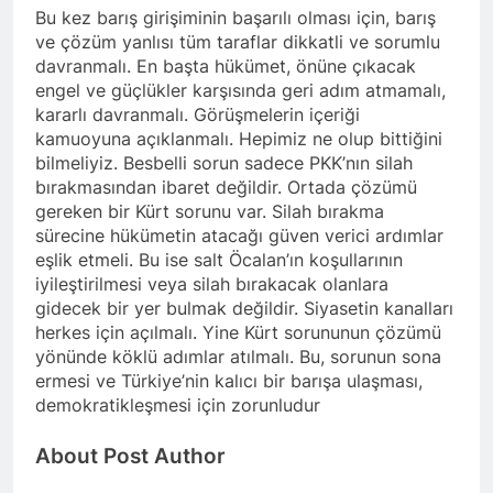
kadınlar günü.
Bu kez barış girişiminin başarılı olması için, barış
BİRLİĞİ
1 Yıl Ago
ve çözüm yanlısı tüm taraflar dikkatli ve sorumlu
HAK-PAR Hewler temsilcisi
davranmalı. En başta hükümet, önüne çıkacak
Mehmet Şirin Timur; HAK-
engel ve güçlükler karşısında geri adım atmamalı,
PAR heyetine gösterilen ilgi
1 Yıl Ago
kararlı davranmalı. Görüşmelerin içeriği
için teşekkür ediyoruz.
HAK-PAR BAŞKANLIK
kamuoyuna açıklanmalı. Hepimiz ne olup bittiğini
KURULU; ‘Kürt meselesi
bilmeliyiz. Besbelli sorun sadece PKK’nın silah
PKK den ibaret değildir.’
1 Yıl Ago
bırakmasından ibaret değildir. Ortada çözümü
*HAK-PAR Genel başkanı
gereken bir Kürt sorunu var. Silah bırakma
Düzgün KAPLAN,* *Erbil’de
sürecine hükümetin atacağı güven verici ardımlar
RUDAW’ın düzenlediği
1 Yıl Ago
eşlik etmeli. Bu ise salt Öcalan’ın koşullarının
“Ortadoğu’nun Geleceğinde
HAK-PAR Genel Başkanı
Belirsizlikler” Formuna
iyileştirilmesi veya silah bırakacak olanlara
Düzgün Kaplan “Hewler
katıldı*
gidecek bir yer bulmak değildir. Siyasetin kanalları
Ortadoğu’nun politik
1 Yıl Ago
herkes için açılmalı. Yine Kürt sorununun çözümü
merkezine dönüşmektedir”
HAK-PAR, PSK VE PWK
yönünde köklü adımlar atılmalı. Bu, sorunun sona
İZMİR’İN KONAK
ermesi ve Türkiye’nin kalıcı bir barışa ulaşması,
MEYDANINDA ORTAK
1 Yıl Ago
demokratikleşmesi için zorunludur
BASIN AÇIKLAMASI YAPTI
Dünya Anadil Günü’nde HAK-
PAR’ın eski genel başkanı
About Post Author
sayın Kemal Burkay’dan
1 Yıl Ago
konferans Dünya Anadil
HAK-PAR Viyana