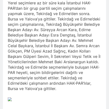
Barış ancak Kürt halkının
tarihinde gerçekleştirdiği
Yerel seçimlere az bir süre kala İstanbul HAK-
birinci oturumunda
meşru haklarının tanınması
toplantıya Genel Başkan
PAR’dan bir grup partili
seçim çalışmalarını
moderatör Ercan İlgin,
ile gerçekleşebilir. 1 EYLÜL
Düzgün Kaplan’da katıldı.
11 Ay Ago
konuşmacılar Yazar Ümit
yapmak üzere, Tekirdağ ve Edirne’den sonra.
DÜNYA BARIŞ GÜNÜ KUTLU
Hak ve Özgürlükler Partisi-
Fırat, Prf. Dr. Aziz Yağan ve
Bursa ve Yalova’ya gittiler. Tekirdağ ve Edirne’deki
OLSUN
HAK-PAR Urfa ili SİVEREK
Doç. Dr. Bülent Küçük ülkede
seçim çalışmalarına, Tekirdağ Büyükşehir Belediye
ilçe kongresi yapıldı.
ve ortadoğu’da gelişen son
11 Ay Ago
Başkan Adayı Av. Süreyya Arcan Kara, Edirne
süreci değerlendiren
Hak ve Özgürlükler Partisi-
Belediye Başkan Adayı Esra Dengtaş, İstanbul
sunumlarını yaptılar.
HAK-PAR Heyeti, Hewler’de
Büyükşehir Belediye Başkan Adayı Av. Mehmet
KDP İran temsilciliğini
12 Ay Ago
Celal Baykara, İstanbul İl Başkanı Av. Semra Arcan
ziyaret etti
HAK-PAR Heyeti
Gökçen, PM Üyesi Azad Sağnıç, Kadın Kolları
Hewler’de ENKS ile
Başkanı Gülperi Sevim, İl Sekreteri Veysi Tetik ve İl
görüştü
12 Ay Ago
Yöneticilerinden Mehmet Baki Arslanargun katıldı.
HAK-PAR Heyeti Hewler’de
Tekirdağ ve Edirne’de seçmenleriyle buluşan HAK-
KDP ALAKAD ile görüştü
PAR heyeti, seçim bildirgelerini dağıttı ve
HAK-PAR Heyeti 25 ağustos
12 Ay Ago
seçmenleriyle sohbet ettiler. Tekirdağ ve
2025’te Hewler’de KDP
HAK-PAR Başkanlık Kurulu;
Edirne’deki çalışmanın ardından HAK-PAR’lılar,
ALAKAD ile görüştü
‘KÜRT HALKI HAK VE
Bursa ve Yalova’ya gittiler.
ÖZGÜRLÜK
12 Ay Ago
MÜCADELESİNDEN ASLA
Lozan Antlaşması
VAZ GEÇMEYECEKTİR.’
üzerinden 102 yıl geçse de;
Kürt milleti özgürlükten
1 Yıl Ago