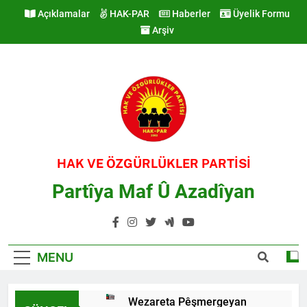
Skip
Açıklamalar
HAK-PAR
Haberler
Üyelik Formu
to
Arşiv
content
HAK VE ÖZGÜRLÜKLER PARTİSİ
Partîya Maf Û Azadîyan
MENU
Wezareta Pêşmergeyan