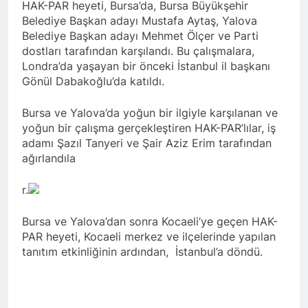
HAK-PAR heyeti, Bursa’da, Bursa Büyükşehir
asla vaz geçmedi
MECLÎSA PARTİYA HAK-
Belediye Başkan adayı Mustafa Aytaş, Yalova
PARê: Têkçûna heyî têkçûna
Belediye Başkan adayı Mehmet Ölçer ve Parti
rê û polîtîkayên xelet in. Divê
1 Yıl Ago
dostları tarafından karşılandı. Bu çalışmalara,
Kurd li dora polîtîkayên
YENİLEN YANLIŞ YOL VE
Londra’da yaşayan bir önceki İstanbul il başkanı
neteweyî yên rast bibin yek.
YÖNTEMLERDİR. KÜRTLER
Gönül Dabakoğlu’da katıldı.
DOĞRU, ULUSAL
1 Yıl Ago
POLİTİKALAR ETRAFINDA
HAK-PAR Genel Başkanı
KENETLENMELİ
Bursa ve Yalova’da yoğun bir ilgiyle karşılanan ve
Düzgün Kaplan’ın Kurdistan
yoğun bir çalışma gerçekleştiren HAK-PAR’lılar, iş
partileri Hak ve Özgürlükler
1 Yıl Ago
adamı Şazıl Tanyeri ve Şair Aziz Erim tarafından
Partisi (HAK-PAR), Kürdistan
HAK-PAR MERKEZİ KADIN
Demokrat Partisi – Türkiye
ağırlandıla
KOMİSYONU HEWLER’DE
(KDP-T), Kürdistan Sosyalist
ENKS Yİ ZİYARET ETTİ
1 Yıl Ago
Partisi (PSK) ve Kürdistan
r.
HAK-PAR KADIN HEYETİ
Yurtseverler Partisi
HEWLER’DE HİZBÊN
(PWK)’nin ortaklaşa Van da
Bursa ve Yalova’dan sonra Kocaeli’ye geçen HAK-
ZEHMETKEŞÊN
düzenledikleri çalıştayda
1 Yıl Ago
KURDİSTANÊ KADIN
yaptığı konuşma:
PAR heyeti, Kocaeli merkez ve ilçelerinde yapılan
HAK-PAR KADIN HEYETİ
MECLİSİ ÜYELERİ İLE
tanıtım etkinliğinin ardından, İstanbul’a döndü.
ALAKAD’I ZİYARET ETTİ.
GÖRÜŞTÜ
1 Yıl Ago
HAK-PAR kadın komisyonu
üyesi Berin Eren