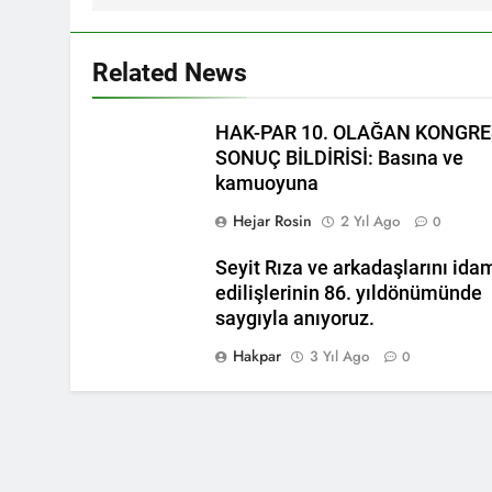
HAK-PAR Viya
1 Yıl Ago
Related News
HAK-PAR Heyet
1 Yıl Ago
HAK-PAR 10. OLAĞAN KONGRE
HAK-PAR Heye
SONUÇ BİLDİRİSİ: Basına ve
1 Yıl Ago
kamuoyuna
21 Şubat Düny
1 Yıl Ago
Hejar Rosin
2 Yıl Ago
0
Büyük BEKO (
Seyit Rıza ve arkadaşlarını ida
1 Yıl Ago
edilişlerinin 86. yıldönümünde
13 Şubat 192
saygıyla anıyoruz.
1 Yıl Ago
13’ê Sibata 19
Hakpar
3 Yıl Ago
0
bi bîr tînin.
1 Yıl Ago
Di 79emîn s
2 Yıl Ago
İlan ediliş