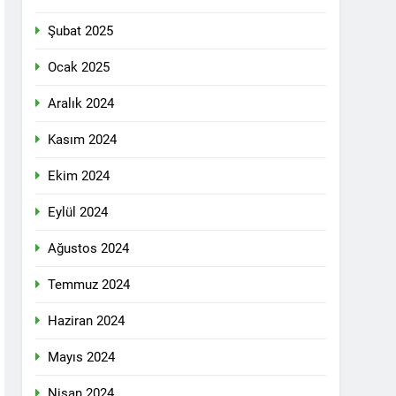
n ili Kızıltepe ilçe kongresi yapıldı.
Şubat 2025
ti Meclisi 12 Nisan 2025 tarihinde Ankara
ı kamuoyu ile paylaşmayı kararlaştırdı.
Ocak 2025
Aralık 2024
1 Yıl Ago
Kasım 2024
DİLDİĞİ ADİL BİR DÜZEN UMUDUMUZU
Ekim 2024
dılar: Halepçe Soykırımının Yaraları,
Eylül 2024
Ağustos 2024
larını içermiyor.
Temmuz 2024
Haziran 2024
feshi en başta Kürt halkının yararına
Mayıs 2024
Nisan 2024