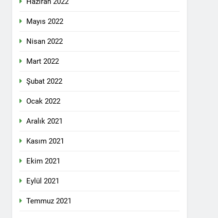
Haziran 2022
lefonda görüştü.
Mayıs 2022
Nisan 2022
nkara Genel Merkez’de toplandı.
Mart 2022
Şubat 2022
mail’i kutladı.
Ocak 2022
Aralık 2021
Kasım 2021
Ekim 2021
YOLLARLA VE DİYALOĞLA ÇÖZÜLMELİDİR
Eylül 2021
dından, 23 Aralık 2024 tarihinde saat
 genel başkanı Bayram Bozyel’in açılış
Temmuz 2021
ürkçesini ise HAK-PAR Genel başkan