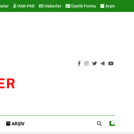
malar
HAK-PAR
Haberler
Üyelik Formu
Arşiv
ER
ARŞIV