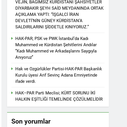
VEJÎN, BAĞIMSIZ KÜRDİSTANİ ŞAHSİYETLER
r. 1 EYLÜL DÜNYA BARIŞ GÜNÜ KUTLU OLSUN
DİYARBAKIR ŞEYH SAİD MEYDANINDA ORTAK
AÇIKLAMA YAPTI: “İŞGALCİ İRAN
DEVLETİ’NİN GÜNEY KÜRDİSTAN’A
SALDIRILARINI ŞİDDETLE KINIYORUZ.”
ziyaret etti
HAK-PAR, PSK ve PWK İstanbul’da Kadı
Muhammed ve Kürdistan Şehitlerini Andılar
‘’Kadı Muhammed ve Arkadaşlarını Saygıyla
Anıyoruz’’
tos 2025’te Hewler’de KDP ALAKAD ile
Hak ve Ozgürlükler Partisi-HAK-PAR Başkanlık
Kurulu üyesi Arif Sevinç Adana Emniyetinde
İNDEN ASLA VAZ GEÇMEYECEKTİR.’
ifade verdi.
HAK–PAR Parti Meclisi; KÜRT SORUNU İKİ
 vaz geçmedi
HALKIN EŞİTLİĞİ TEMELİNDE ÇÖZÜLMELİDİR
Divê Kurd li dora polîtîkayên neteweyî
Son yorumlar