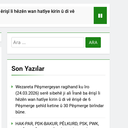
işî li hêzên wan hatîye kirin û di vê
HSİYETLER DİYARBAKIR ŞEYH SAİD
RDİSTAN’A SALDIRILARINI ŞİDDETLE
Arama:
Andılar ‘’Kadı Muhammed ve
Son Yazılar
na Emniyetinde ifade verdi.
ÇÖZÜLMELİDİR
Wezareta Pêşmergeyan ragihand ku îro
(24.03.2026) serê sibehê ji ali Îranê ba êrişî li
tif haklarından vaz geçmesini isteyenlere
hêzên wan hatîye kirin û di vê êrişê de 6
 toplantıya Genel Başkan Düzgün Kaplan’da
Pêşmerge şehîd ketine û 30 Pêşmerge birîndar
bûne.
esinde” konferansının birinci oturumunda
 Dr. Bülent Küçük ülkede ve ortadoğu’da
HAK-PAR, PDK-BAKUR, PÊLKURD, PSK, PWK,