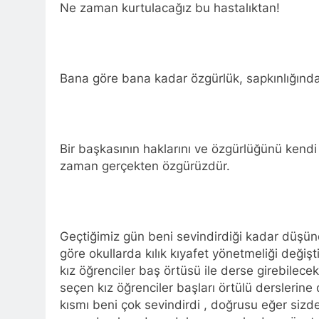
Ne zaman kurtulacağız bu hastalıktan!
Barış ancak 
11 Ay Ago
Hak ve Özgürl
11 Ay Ago
Bana göre bana kadar özgürlük, sapkınlığınd
Hak ve Özgürl
11 Ay Ago
HAK-PAR Heye
11 Ay Ago
Bir başkasının haklarını ve özgürlüğünü kend
HAK-PAR Heye
zaman gerçekten özgürüzdür.
görüştü
12 Ay Ago
HAK-PAR Baş
12 Ay Ago
Geçtiğimiz gün beni sevindirdiği kadar düşün
Lozan Antlaşm
göre okullarda kılık kıyafet yönetmeliği değişt
1 Yıl Ago
kız öğrenciler baş örtüsü ile derse girebilece
MECLÎSA PARTİY
seçen kız öğrenciler başları örtülü derslerin
yên rast bibin 
kısmı beni çok sevindirdi , doğrusu eğer siz
1 Yıl Ago