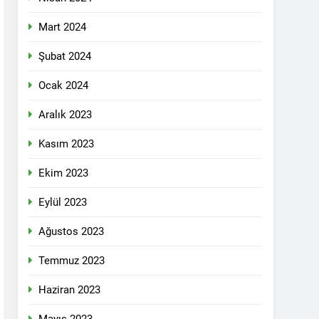
 selamlıyoruz Bugün 8 Mart Dünya
Mart 2024
Şubat 2024
Ocak 2024
ilgi için teşekkür ediyoruz.
Aralık 2023
Kasım 2023
tadoğu’nun Geleceğinde Belirsizlikler”
Ekim 2023
Eylül 2023
ezine dönüşmektedir”
Ağustos 2023
KLAMASI YAPTI
Temmuz 2023
 konferans Dünya Anadil Günü’nü HAK-
Haziran 2023