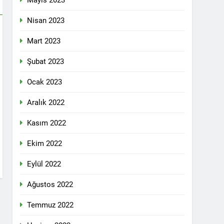
Mayıs 2023
pleri etrafında birleşmeli
Nisan 2023
Mart 2023
Şubat 2023
Ocak 2023
i dil olsun.
Aralık 2022
Kasım 2022
id ve 47 arkadaşını saygıyla anıyoruz
Ekim 2022
î li ber kolonyalîzmê netewînin bi rêzdarî
Eylül 2022
Ağustos 2022
E ME
Temmuz 2022
ŞIK SAÇMAYA DEVAM EDİYOR