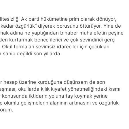
l başkanı Meclise davet edildi.
HAK-PAR Mardi
1 Yıl Ago
lusal talepleri etrafında birleşmeye çağırıyoruz.* HAK-PAR Par
itesizliği Ak parti hükümetine prim olarak dönüyor,
planarak gündemindeki konuları görüştü ve aşağıdaki açıklamay
kadar özgürlük” diyerek borusunu öttürüyor. Yine de
mak adına ne yaptığından bihaber muhalefetin peşine
n il örgütü Newrozu coşkulu bir etkinlikle kutladı
en kurtarmak bence ilerici ve çok sevindirici gerçi
ı. Okul formaları sevimsiz idareciler için çocukları
LKI OLMAK ÜZERE HERKESİN, MEŞRU HAKLARININ TESLİM E
sahip değildi son yıllarda.
; RAMAZAN BAYRAMINIZI KUTLUYORUZ!
KUR, PSK, PWK, Diyarbakır e Mardin’de Halepçe Soykırımı’nı An
Kürdistan’ın Özgürlüğüyle Sarılabilir
kadar hesap üzerine kurduğuna düşünsem de son
 ve Mazlum Abdi’nin imzaladığı anlaşma, Kürtlerin kolektif hak
ması, okullarda kılık kıyafet yönetmeliğindeki kısmı
kler konusunda iktidarın yoluna taş koymak yerine
a İl Kadın Komisyonu 8 Mart Dünya Kadınlar gününü kutladı
ce olumlu gelişmelerin alanının artmasını ve özgürlük
yorum.
a Konferansı Başarıyla Sonuçlandı Düzgün KAPLAN; ‘PKK’ nin 