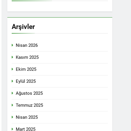
İTİKALAR ETRAFINDA KENETLENMELİ
Partisi (HAK-PAR), Kürdistan Demokrat
rler Partisi (PWK)’nin ortaklaşa Van da
Arşivler
Nisan 2026
KADIN MECLİSİ ÜYELERİ İLE GÖRÜŞTÜ
Kasım 2025
Ekim 2025
konuğu oldu.
Eylül 2025
Ağustos 2025
Yeni Dönem Stratejileri” üzerine bir
Temmuz 2025
kendinden sonra, Hamburg kentinde de
Nisan 2025
etti.
Mart 2025