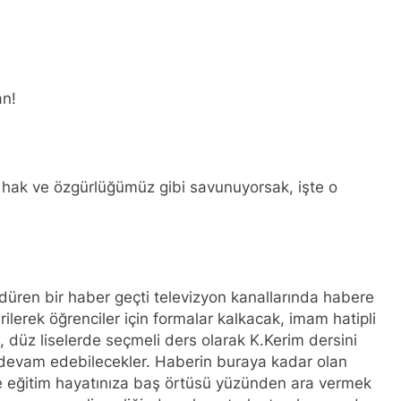
Kürt halkının meşru haklarının tanınması ile gerçekleşebili
ükler Partisi-HAK-PAR Urfa ili SİVEREK ilçe kongresi yapıldı.
an!
ükler Partisi-HAK-PAR Heyeti, Hewler’de KDP İran temsilciliğini 
ti Hewler’de ENKS ile görüştü
i hak ve özgürlüğümüz gibi savunuyorsak, işte o
ti Hewler’de KDP ALAKAD ile görüştü HAK-PAR Heyeti 25 ağus
kanlık Kurulu; ‘KÜRT HALKI HAK VE ÖZGÜRLÜK MÜCADELES
düren bir haber geçti televizyon kanallarında habere
ası üzerinden 102 yıl geçse de; Kürt milleti özgürlükten asla
irilerek öğrenciler için formalar kalkacak, imam hatipli
k, düz liselerde seçmeli ders olarak K.Kerim dersini
A HAK-PARê: Têkçûna heyî têkçûna rê û polîtîkayên xelet in. 
e devam edebilecekler. Haberin buraya kadar olan
yek.
de eğitim hayatınıza baş örtüsü yüzünden ara vermek