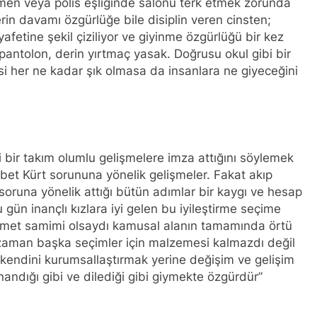
men veya polis eşliğinde salonu terk etmek zorunda
NLIŞ YOL VE YÖNTEMLERDİR. KÜRTLER DOĞRU, ULUSAL POL
rin davamı özgürlüğe bile disiplin veren cinsten;
yafetine şekil çiziliyor ve giyinme özgürlüğü bir kez
anı Düzgün Kaplan’ın Kurdistan partileri Hak ve Özgürlükler 
KDP-T), Kürdistan Sosyalist Partisi (PSK) ve Kürdistan Yurtseve
pantolon, derin yırtmaç yasak. Doğrusu okul gibi bir
ştayda yaptığı konuşma:
esi her ne kadar şık olmasa da insanlara ne giyeceğini
RKEZİ KADIN KOMİSYONU HEWLER’DE ENKS Yİ ZİYARET ETTİ
DIN HEYETİ HEWLER’DE HİZBÊN ZEHMETKEŞÊN KURDİSTANÊ 
IN HEYETİ ALAKAD’I ZİYARET ETTİ.
i bir takım olumlu gelişmelere imza attığını söylemek
bet Kürt sorununa yönelik gelişmeler. Fakat akıp
oruna yönelik attığı bütün adımlar bir kaygı ve hesap
n komisyonu üyesi Berin Eren Kurdistan24 te Cemal Batun’un 
 gün inançlı kızlara iyi gelen bu iyileştirme seçime
kümet samimi olsaydı kamusal alanın tamamında örtü
si Siracettin Sarı; Almanya-Bottrop’da “Ortadoğu, Kürtler ve 
di.
 zaman başka seçimler için malzemesi kalmazdı değil
 kendini kurumsallaştırmak yerine değişim ve gelişim
 Seracettin Sarı, 06.04.2025 tarihin de Almanya’nın Bottrop 
andığı gibi ve dilediği gibi giymekte özgürdür”
r ve Yeni Dönem Stratejileri” üzerine konferans serisine devam 