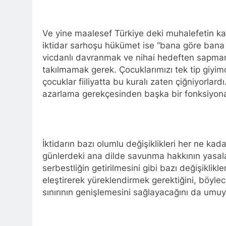
HAK-PAR Gene
1 Yıl Ago
*Halkımızı kendi u
Ve yine maalesef Türkiye deki muhalefetin kal
genel merkezde to
iktidar sarhoşu hükümet ise “bana göre bana 
1 Yıl Ago
vicdanlı davranmak ve nihai hedeften sapma
HAK-PAR Mersi
takılmamak gerek. Çocuklarımızı tek tip giyimd
1 Yıl Ago
çocuklar fiiliyatta bu kuralı zaten çiğniyorlard
BAŞTA KÜRT HA
azarlama gerekçesinden başka bir fonksiyona 
CANLI TUTARAK
1 Yıl Ago
HAK-PAR, PDK-BA
Ulusal Birlik ve 
1 Yıl Ago
İktidarın bazı olumlu değişiklikleri her ne 
Ahmed el Şara
günlerdeki ana dilde savunma hakkının yasalaş
1 Yıl Ago
serbestliğin getirilmesini gibi bazı değişikli
HAK-PAR Adan
eleştirerek yüreklendirmek gerektiğini, böyle
1 Yıl Ago
sınırının genişlemesini sağlayacağını da umu
HAK-PAR Frans
olacaktır.’
1 Yıl Ago