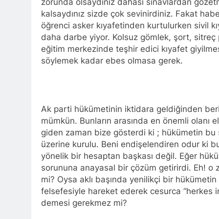
zorunda olsaydınız dahası sınavlardan gözet
YENİLEN YA
kalsaydınız sizde çok sevinirdiniz. Fakat habe
1 Yıl Ago
öğrenci asker kıyafetinden kurtulurken sivil kı
HAK-PAR Genel Başk
Partisi – Türkiye (
daha darbe yiyor. Kolsuz gömlek, şort, sitreç 
düzenledikleri çalı
eğitim merkezinde teşhir edici kıyafet giyilm
1 Yıl Ago
HAK-PAR ME
söylemek kadar ebes olmasa gerek.
1 Yıl Ago
HAK-PAR KA
1 Yıl Ago
HAK-PAR KAD
Ak parti hükümetinin iktidara geldiğinden ber
mümkün. Bunların arasında en önemli olanı el
1 Yıl Ago
giden zaman bize gösterdi ki ; hükümetin bu s
HAK-PAR kadı
üzerine kurulu. Beni endişelendiren odur ki bu
1 Yıl Ago
yönelik bir hesaptan başkası değil. Eğer hü
HAK-PAR PM üye
konferans ver
sorununa anayasal bir çözüm getirirdi. Eh! o
1 Yıl Ago
mi? Oysa aklı başında yenilikçi bir hükümetin
HAK-PAR pm üyesi
felsefesiyle hareket ederek cesurca “herkes in
”Ortadoğu, Kürtle
demesi gerekmez mi?
1 Yıl Ago