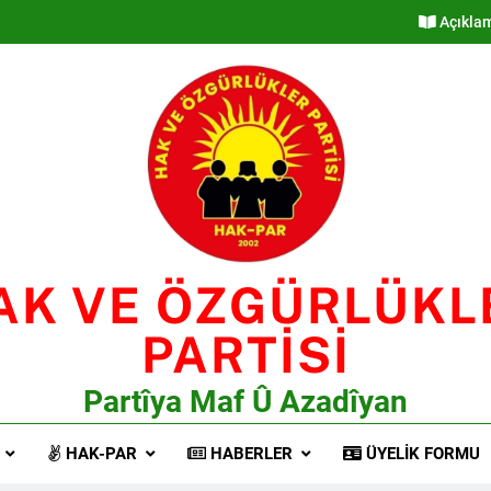
Açıkla
AK VE ÖZGÜRLÜKL
PARTİSİ
Partîya Maf Û Azadîyan
HAK-PAR
HABERLER
ÜYELIK FORMU