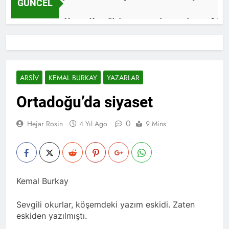
GÜNCEL
Yavuz Koçoğlu’nu aramızdan ayrılışının 24. yıl d
2 Yıl Ago
23 tarihinde (salı günü) Genel Başkan Düzgün KAPLAN’ın başkan
n Kongre tarihleri belli oldu.
HAK-PAR Zonguld
ARSIV
KEMAL BURKAY
YAZARLAR
4 Yıl Ago
Ortadoğu’da siyaset
ê sibehê ji ali Îranê ba êrişî li hêzên wan hatîye kirin û di 
0
Hejar Rosin
4 Yıl Ago
9 Mins
Yavuz Koçoğlu’nu aramızdan ayrılışının 24. yıl d
2 Yıl Ago
23 tarihinde (salı günü) Genel Başkan Düzgün KAPLAN’ın başkan
n Kongre tarihleri belli oldu.
HAK-PAR Zonguld
Kemal Burkay
4 Yıl Ago
Sevgili okurlar, köşemdeki yazım eskidi. Zaten
eskiden yazılmıştı.