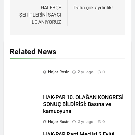
gezinmesi
HALEBÇE
Daha çok aydınlık!
ŞEHİTLERİNİ SAYGI
İLE ANIYORUZ
Related News
Hejar Rosin
2 yıl ago
0
HAK-PAR 10. OLAĞAN KONGRESİ
SONUÇ BİLDİRİSİ: Basına ve
kamuoyuna
Hejar Rosin
2 yıl ago
0
HAK-PAR Parti Meclisi 2 Eylül