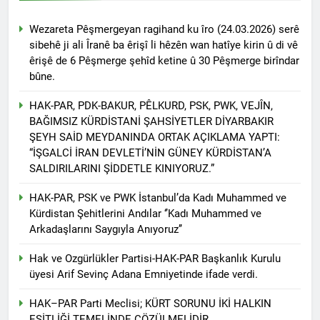
Wezareta Pêşmergeyan ragihand ku îro (24.03.2026) serê
sibehê ji ali Îranê ba êrişî li hêzên wan hatîye kirin û di vê
êrişê de 6 Pêşmerge şehîd ketine û 30 Pêşmerge birîndar
bûne.
HAK-PAR, PDK-BAKUR, PÊLKURD, PSK, PWK, VEJÎN,
BAĞIMSIZ KÜRDİSTANİ ŞAHSİYETLER DİYARBAKIR
ŞEYH SAİD MEYDANINDA ORTAK AÇIKLAMA YAPTI:
“İŞGALCİ İRAN DEVLETİ’NİN GÜNEY KÜRDİSTAN’A
SALDIRILARINI ŞİDDETLE KINIYORUZ.”
HAK-PAR, PSK ve PWK İstanbul’da Kadı Muhammed ve
Kürdistan Şehitlerini Andılar ‘’Kadı Muhammed ve
Arkadaşlarını Saygıyla Anıyoruz’’
Hak ve Ozgürlükler Partisi-HAK-PAR Başkanlık Kurulu
üyesi Arif Sevinç Adana Emniyetinde ifade verdi.
HAK–PAR Parti Meclisi; KÜRT SORUNU İKİ HALKIN
EŞİTLİĞİ TEMELİNDE ÇÖZÜLMELİDİR