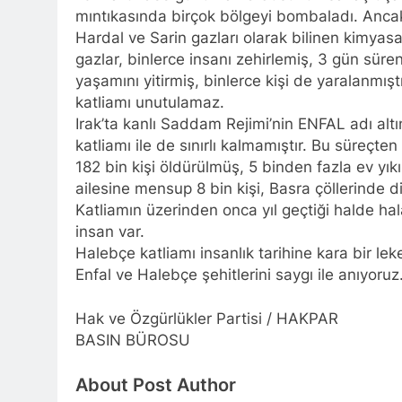
YENİLEN YA
mıntıkasında birçok bölgeyi bombaladı. Ancak
1 Yıl Ago
Hardal ve Sarin gazları olarak bilinen kimya
HAK-PAR Genel Başk
gazlar, binlerce insanı zehirlemiş, 3 gün sür
Partisi – Türkiye (
yaşamını yitirmiş, binlerce kişi de yaralanmış
düzenledikleri çalı
1 Yıl Ago
katliamı unutulamaz.
HAK-PAR ME
Irak’ta kanlı Saddam Rejimi’nin ENFAL adı alt
1 Yıl Ago
katliamı ile de sınırlı kalmamıştır. Bu süreçt
HAK-PAR KA
182 bin kişi öldürülmüş, 5 binden fazla ev yık
1 Yıl Ago
ailesine mensup 8 bin kişi, Basra çöllerinde d
HAK-PAR KAD
Katliamın üzerinden onca yıl geçtiği halde hal
1 Yıl Ago
insan var.
HAK-PAR kadı
Halebçe katliamı insanlık tarihine kara bir lek
1 Yıl Ago
Enfal ve Halebçe şehitlerini saygı ile anıyoru
HAK-PAR PM üye
konferans ver
Hak ve Özgürlükler Partisi / HAKPAR
1 Yıl Ago
BASIN BÜROSU
HAK-PAR pm üyesi
”Ortadoğu, Kürtle
About Post Author
1 Yıl Ago