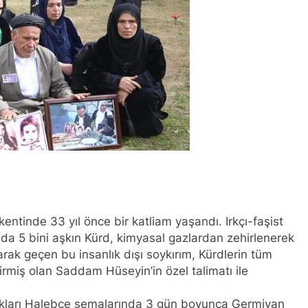
Kürt halkının meşru haklarının tanınması ile gerçekleşebili
ükler Partisi-HAK-PAR Urfa ili SİVEREK ilçe kongresi yapıldı.
ükler Partisi-HAK-PAR Heyeti, Hewler’de KDP İran temsilciliğini 
ti Hewler’de ENKS ile görüştü
ti Hewler’de KDP ALAKAD ile görüştü HAK-PAR Heyeti 25 ağus
kanlık Kurulu; ‘KÜRT HALKI HAK VE ÖZGÜRLÜK MÜCADELES
ntinde 33 yıl önce bir katliam yaşandı. Irkçı-faşist
ası üzerinden 102 yıl geçse de; Kürt milleti özgürlükten asla
amda 5 bini aşkın Kürd, kimyasal gazlardan zehirlenerek
larak geçen bu insanlık dışı soykırım, Kürdlerin tüm
A HAK-PARê: Têkçûna heyî têkçûna rê û polîtîkayên xelet in. 
tirmiş olan Saddam Hüseyin’in özel talimatı ile
yek.
kları Halebçe semalarında 3 gün boyunca Germiyan