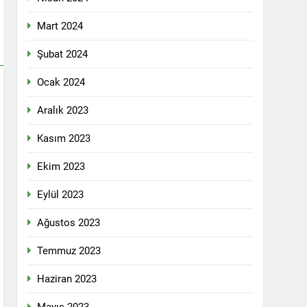
 selamlıyoruz Bugün 8 Mart Dünya
Mart 2024
Şubat 2024
Ocak 2024
ilgi için teşekkür ediyoruz.
Aralık 2023
Kasım 2023
tadoğu’nun Geleceğinde Belirsizlikler”
Ekim 2023
Eylül 2023
ezine dönüşmektedir”
Ağustos 2023
KLAMASI YAPTI
Temmuz 2023
 konferans Dünya Anadil Günü’nü HAK-
Haziran 2023