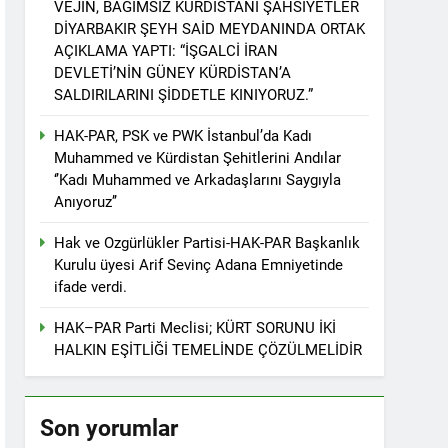
VEJÎN, BAĞIMSIZ KÜRDİSTANİ ŞAHSİYETLER
r. 1 EYLÜL DÜNYA BARIŞ GÜNÜ KUTLU OLSUN
DİYARBAKIR ŞEYH SAİD MEYDANINDA ORTAK
AÇIKLAMA YAPTI: “İŞGALCİ İRAN
DEVLETİ’NİN GÜNEY KÜRDİSTAN’A
SALDIRILARINI ŞİDDETLE KINIYORUZ.”
ziyaret etti
HAK-PAR, PSK ve PWK İstanbul’da Kadı
Muhammed ve Kürdistan Şehitlerini Andılar
‘’Kadı Muhammed ve Arkadaşlarını Saygıyla
Anıyoruz’’
tos 2025’te Hewler’de KDP ALAKAD ile
Hak ve Ozgürlükler Partisi-HAK-PAR Başkanlık
Kurulu üyesi Arif Sevinç Adana Emniyetinde
İNDEN ASLA VAZ GEÇMEYECEKTİR.’
ifade verdi.
HAK–PAR Parti Meclisi; KÜRT SORUNU İKİ
 vaz geçmedi
HALKIN EŞİTLİĞİ TEMELİNDE ÇÖZÜLMELİDİR
Divê Kurd li dora polîtîkayên neteweyî
Son yorumlar