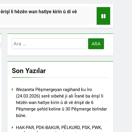
işî li hêzên wan hatîye kirin û di vê
HSİYETLER DİYARBAKIR ŞEYH SAİD
RDİSTAN’A SALDIRILARINI ŞİDDETLE
Arama:
Andılar ‘’Kadı Muhammed ve
Son Yazılar
na Emniyetinde ifade verdi.
ÇÖZÜLMELİDİR
Wezareta Pêşmergeyan ragihand ku îro
(24.03.2026) serê sibehê ji ali Îranê ba êrişî li
tif haklarından vaz geçmesini isteyenlere
hêzên wan hatîye kirin û di vê êrişê de 6
 toplantıya Genel Başkan Düzgün Kaplan’da
Pêşmerge şehîd ketine û 30 Pêşmerge birîndar
bûne.
esinde” konferansının birinci oturumunda
 Dr. Bülent Küçük ülkede ve ortadoğu’da
HAK-PAR, PDK-BAKUR, PÊLKURD, PSK, PWK,