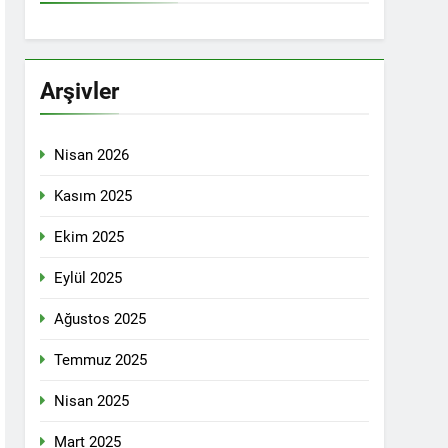
İTİKALAR ETRAFINDA KENETLENMELİ
Partisi (HAK-PAR), Kürdistan Demokrat
rler Partisi (PWK)’nin ortaklaşa Van da
Arşivler
Nisan 2026
KADIN MECLİSİ ÜYELERİ İLE GÖRÜŞTÜ
Kasım 2025
Ekim 2025
konuğu oldu.
Eylül 2025
Ağustos 2025
Yeni Dönem Stratejileri” üzerine bir
Temmuz 2025
kendinden sonra, Hamburg kentinde de
Nisan 2025
etti.
Mart 2025