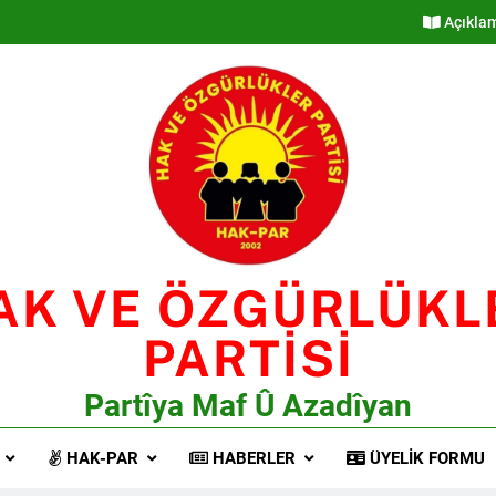
Açıkla
AK VE ÖZGÜRLÜKL
PARTİSİ
Partîya Maf Û Azadîyan
HAK-PAR
HABERLER
ÜYELIK FORMU