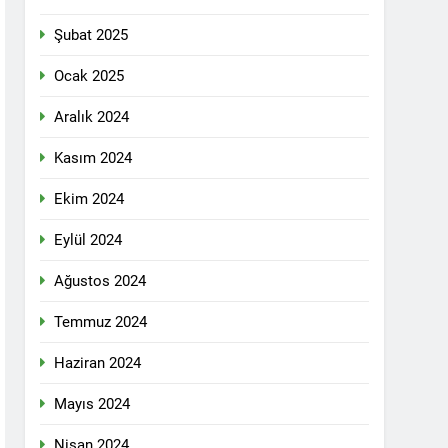
n ili Kızıltepe ilçe kongresi yapıldı.
Şubat 2025
ti Meclisi 12 Nisan 2025 tarihinde Ankara
ı kamuoyu ile paylaşmayı kararlaştırdı.
Ocak 2025
Aralık 2024
1 Yıl Ago
Kasım 2024
DİLDİĞİ ADİL BİR DÜZEN UMUDUMUZU
Ekim 2024
dılar: Halepçe Soykırımının Yaraları,
Eylül 2024
Ağustos 2024
larını içermiyor.
Temmuz 2024
Haziran 2024
feshi en başta Kürt halkının yararına
Mayıs 2024
Nisan 2024