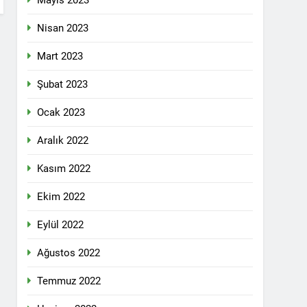
Mayıs 2023
pleri etrafında birleşmeli
Nisan 2023
Mart 2023
Şubat 2023
Ocak 2023
i dil olsun.
Aralık 2022
Kasım 2022
id ve 47 arkadaşını saygıyla anıyoruz
Ekim 2022
î li ber kolonyalîzmê netewînin bi rêzdarî
Eylül 2022
Ağustos 2022
E ME
Temmuz 2022
ŞIK SAÇMAYA DEVAM EDİYOR