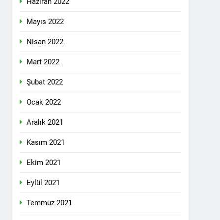
Haziran 2022
lefonda görüştü.
Mayıs 2022
Nisan 2022
nkara Genel Merkez’de toplandı.
Mart 2022
Şubat 2022
mail’i kutladı.
Ocak 2022
Aralık 2021
Kasım 2021
Ekim 2021
YOLLARLA VE DİYALOĞLA ÇÖZÜLMELİDİR
Eylül 2021
dından, 23 Aralık 2024 tarihinde saat
 genel başkanı Bayram Bozyel’in açılış
Temmuz 2021
ürkçesini ise HAK-PAR Genel başkan