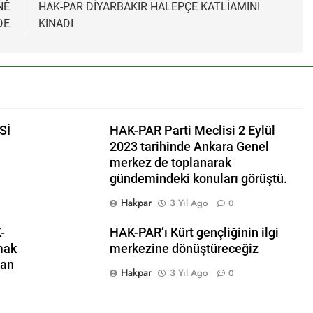
NÊ
HAK-PAR DİYARBAKIR HALEPÇE KATLİAMINI
MUOYUNA Eşitlik ve özgürlük mücadelesi veren tüm kadınları
DE
KINADI
.
K.PAR, PSK ve PWK DEN YEREL İŞ BİRLİĞİ
r temsilcisi Mehmet Şirin Timur; HAK-PAR heyetine gösterilen 
Sİ
HAK-PAR Parti Meclisi 2 Eylül
ANLIK KURULU; ‘Kürt meselesi PKK den ibaret değildir.’
2023 tarihinde Ankara Genel
merkez de toplanarak
l başkanı Düzgün KAPLAN,* *Erbil’de RUDAW’ın düzenlediği “Or
gündemindeki konuları görüştü.
ı*
Hakpar
3 Yıl Ago
0
l Başkanı Düzgün Kaplan “Hewler Ortadoğu’nun politik merk
-
HAK-PAR’ı Kürt gençliğinin ilgi
SK VE PWK İZMİR’İN KONAK MEYDANINDA ORTAK BASIN AÇI
mak
merkezine dönüştüreceğiz
ban
Hakpar
3 Yıl Ago
0
nü’nde HAK-PAR’ın eski genel başkanı sayın Kemal Burkay’dan
ütü Kemal Burkay’ın verdiği konferansı ile kutladı.