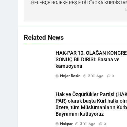
gezinmesi
HELEBÇE ROJEKE REŞ E Dİ DÎROKA KURDİSTA
BASINA VE KA
kadınlar günü
1 Yıl Ago
İZMİR’DE HA
1 Yıl Ago
Related News
HAK-PAR Hewle
1 Yıl Ago
HAK-PAR 10. OLAĞAN KONGRE
HAK-PAR BAŞK
SONUÇ BİLDİRİSİ: Basına ve
1 Yıl Ago
kamuoyuna
*HAK-PAR Gene
Formuna katıld
Hejar Rosin
2 Yıl Ago
0
1 Yıl Ago
HAK-PAR Gene
1 Yıl Ago
Hak ve Özgürlükler Partisi (HAK
HAK-PAR, P
PAR) olarak başta Kürt halkı ol
1 Yıl Ago
üzere, tüm Müslümanların Kur
Bayramını kutluyoruz
Dünya Anadil Gü
PAR Ankara il örg
Hakpar
3 Yıl Ago
0
1 Yıl Ago