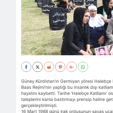
Barış ancak 
11 Ay Ago
Hak ve Özgürl
11 Ay Ago
Hak ve Özgürl
11 Ay Ago
HAK-PAR Heye
11 Ay Ago
HAK-PAR Heye
görüştü
12 Ay Ago
HAK-PAR Baş
12 Ay Ago
Güney Kürdistan’ın Germiyan yöresi Halebçe ke
Lozan Antlaşm
Baas Rejimi’nin yaptığı bu insanlık dışı katli
1 Yıl Ago
hayatını kaybetti. Tarihe ‘Halebçe Katliamı’ o
MECLÎSA PARTİY
taleplerini kanla bastırmayı prensip haline ge
yên rast bibin 
gerçekleştirilmişti.
1 Yıl Ago
16 Mart 1988 günü Irak ordusunun savaş uça