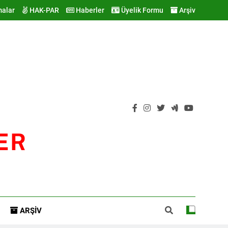
malar
HAK-PAR
Haberler
Üyelik Formu
Arşiv
ER
ARŞIV