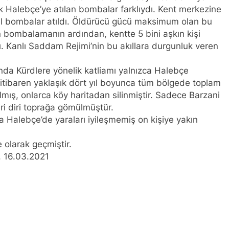
NLIŞ YOL VE YÖNTEMLERDİR. KÜRTLER DOĞRU, ULUSAL POL
 Halebçe’ye atılan bombalar farklıydı. Kent merkezine
sal bombalar atıldı. Öldürücü gücü maksimum olan bu
anı Düzgün Kaplan’ın Kurdistan partileri Hak ve Özgürlükler 
en bombalamanın ardından, kentte 5 bini aşkın kişi
KDP-T), Kürdistan Sosyalist Partisi (PSK) ve Kürdistan Yurtseve
tı. Kanlı Saddam Rejimi’nin bu akıllara durgunluk veren
ştayda yaptığı konuşma:
RKEZİ KADIN KOMİSYONU HEWLER’DE ENKS Yİ ZİYARET ETTİ
ında Kürdlere yönelik katliamı yalnızca Halebçe
en itibaren yaklaşık dört yıl boyunca tüm bölgede toplam
DIN HEYETİ HEWLER’DE HİZBÊN ZEHMETKEŞÊN KURDİSTANÊ 
ılmış, onlarca köy haritadan silinmiştir. Sadece Barzani
iri diri toprağa gömülmüştür.
IN HEYETİ ALAKAD’I ZİYARET ETTİ.
a Halebçe’de yaraları iyileşmemiş on kişiye yakın
n komisyonu üyesi Berin Eren Kurdistan24 te Cemal Batun’un 
e olarak geçmiştir.
z. 16.03.2021
si Siracettin Sarı; Almanya-Bottrop’da “Ortadoğu, Kürtler ve 
di.
 Seracettin Sarı, 06.04.2025 tarihin de Almanya’nın Bottrop 
r ve Yeni Dönem Stratejileri” üzerine konferans serisine devam 