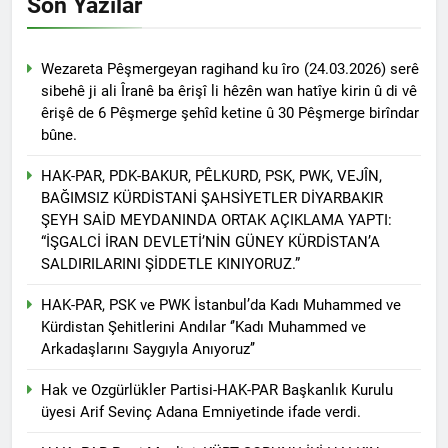
Son Yazılar
Günü’nü HAK-PAR Ankara il
Konferansı; Düzgün
örgütü Kemal Burkay’ın
KAPLAN; Kürtler
1 Yıl Ago
verdiği konferansı ile kutladı.
gecikmeden ulusal talepleri
HAK-PAR Heyeti, Kürdistan
Wezareta Pêşmergeyan ragihand ku îro (24.03.2026) serê
etrafında birleşmeli
federe hükümeti Viyana
sibehê ji ali Îranê ba êrişî li hêzên wan hatîye kirin û di vê
temsilciliğini ziyaret etti
1 Yıl Ago
êrişê de 6 Pêşmerge şehîd ketine û 30 Pêşmerge birîndar
HAK-PAR Heyeti Viyana 9.
bûne.
Bölge Belediye başkanı
Saya Ahmed ile görüştü
1 Yıl Ago
HAK-PAR, PDK-BAKUR, PÊLKURD, PSK, PWK, VEJÎN,
21 Şubat Dünya Anadil
BAĞIMSIZ KÜRDİSTANİ ŞAHSİYETLER DİYARBAKIR
Günü Kutlu Olsun;
ŞEYH SAİD MEYDANINDA ORTAK AÇIKLAMA YAPTI:
Türkçenin yanı sıra, Kürtçe
1 Yıl Ago
“İŞGALCİ İRAN DEVLETİ’NİN GÜNEY KÜRDİSTAN’A
de resmi dil olsun.
Büyük BEKO (Bekir
SALDIRILARINI ŞİDDETLE KINIYORUZ.”
SAYDAM) yaşama veda
etti.
1 Yıl Ago
HAK-PAR, PSK ve PWK İstanbul’da Kadı Muhammed ve
13 Şubat 1925
Kürdistan Şehitlerini Andılar ‘’Kadı Muhammed ve
Sömürgeciliğe asla boyun
Arkadaşlarını Saygıyla Anıyoruz’’
eğmeyeceklerini ilan eden
1 Yıl Ago
Şeyh Said ve 47 arkadaşını
Hak ve Ozgürlükler Partisi-HAK-PAR Başkanlık Kurulu
13’ê Sibata 1925’an em Şêx
saygıyla anıyoruz
Seîd û 47 hevalên wî yên ku
üyesi Arif Sevinç Adana Emniyetinde ifade verdi.
gotin ew ê tu carî serî li ber
1 Yıl Ago
kolonyalîzmê netewînin bi