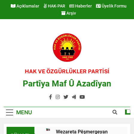
Skip
Açıklamalar
HAK-PAR
Haberler
Üyelik Formu
to
Arşiv
content
HAK VE ÖZGÜRLÜKLER PARTİSİ
Partîya Maf Û Azadîyan
MENU
Wezareta Pêşmergeyan