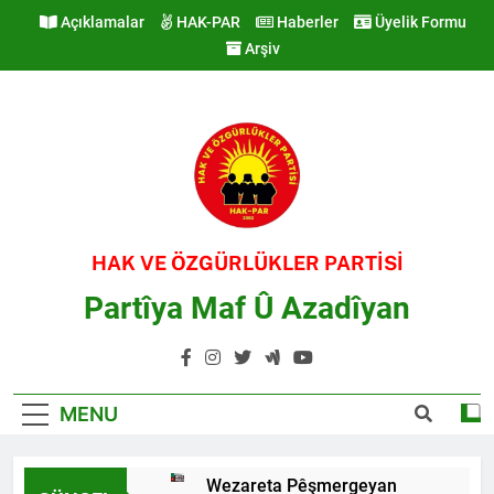
Skip
Açıklamalar
HAK-PAR
Haberler
Üyelik Formu
to
Arşiv
content
HAK VE ÖZGÜRLÜKLER PARTİSİ
Partîya Maf Û Azadîyan
MENU
Wezareta Pêşmergeyan