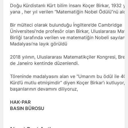
Barış ancak Kürt halkının
tarihinde gerçekleştirdiği
birinci oturumunda
Doğu Kürdistanlı Kürt bilim insanı Koçer Birkar, 1932 yı
meşru haklarının tanınması
toplantıya Genel Başkan
moderatör Ercan İlgin,
yana , her yıl verilen “Matematiğin Nobel Ödülü”nü aldı
ile gerçekleşebilir. 1 EYLÜL
Düzgün Kaplan’da katıldı.
11 Ay Ago
konuşmacılar Yazar Ümit
DÜNYA BARIŞ GÜNÜ KUTLU
Hak ve Özgürlükler Partisi-
Fırat, Prf. Dr. Aziz Yağan ve
OLSUN
Bir mülteci olarak bulunduğu İngiltere’de Cambridge
HAK-PAR Urfa ili SİVEREK
Doç. Dr. Bülent Küçük ülkede
Üniversitesi’nde profesör olan Birkar, Uluslararası Mat
ilçe kongresi yapıldı.
ve ortadoğu’da gelişen son
11 Ay Ago
Birliği tarafında verilen ve matematiğin Nobeli sayılan 
süreci değerlendiren
Hak ve Özgürlükler Partisi-
sunumlarını yaptılar.
Madalyası’na layık görüldü
HAK-PAR Heyeti, Hewler’de
KDP İran temsilciliğini
11 Ay Ago
ziyaret etti
2018 yılının, Uluslararası Matematikçiler Kongresi, Brezi
HAK-PAR Heyeti
de Janeiro kentinde düzenlendi.
Hewler’de ENKS ile
görüştü
12 Ay Ago
Töreninde madalyasını alan ve “Umarım bu ödül ile 40
HAK-PAR Heyeti Hewler’de
Kürd’ü mutlu etmişimdir” diyen Koçer Birkar’ı kutluyor,
KDP ALAKAD ile görüştü
HAK-PAR Heyeti 25 ağustos
başarılarının devamını diliyoruz,
12 Ay Ago
2025’te Hewler’de KDP
HAK-PAR Başkanlık Kurulu;
ALAKAD ile görüştü
‘KÜRT HALKI HAK VE
HAK-PAR
ÖZGÜRLÜK
BASIN BÜROSU
12 Ay Ago
MÜCADELESİNDEN ASLA
Lozan Antlaşması
VAZ GEÇMEYECEKTİR.’
üzerinden 102 yıl geçse de;
Kürt milleti özgürlükten
1 Yıl Ago