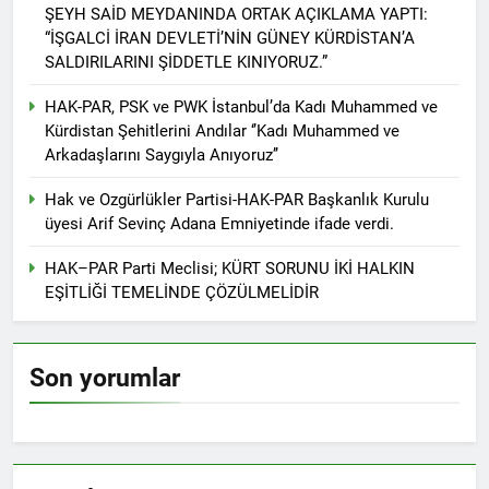
kadınlar günü.
ŞEYH SAİD MEYDANINDA ORTAK AÇIKLAMA YAPTI:
BİRLİĞİ
1 Yıl Ago
“İŞGALCİ İRAN DEVLETİ’NİN GÜNEY KÜRDİSTAN’A
HAK-PAR Hewler temsilcisi
SALDIRILARINI ŞİDDETLE KINIYORUZ.”
Mehmet Şirin Timur; HAK-
PAR heyetine gösterilen ilgi
1 Yıl Ago
HAK-PAR, PSK ve PWK İstanbul’da Kadı Muhammed ve
için teşekkür ediyoruz.
HAK-PAR BAŞKANLIK
Kürdistan Şehitlerini Andılar ‘’Kadı Muhammed ve
KURULU; ‘Kürt meselesi
Arkadaşlarını Saygıyla Anıyoruz’’
PKK den ibaret değildir.’
1 Yıl Ago
*HAK-PAR Genel başkanı
Hak ve Ozgürlükler Partisi-HAK-PAR Başkanlık Kurulu
Düzgün KAPLAN,* *Erbil’de
üyesi Arif Sevinç Adana Emniyetinde ifade verdi.
RUDAW’ın düzenlediği
1 Yıl Ago
“Ortadoğu’nun Geleceğinde
HAK-PAR Genel Başkanı
HAK–PAR Parti Meclisi; KÜRT SORUNU İKİ HALKIN
Belirsizlikler” Formuna
Düzgün Kaplan “Hewler
EŞİTLİĞİ TEMELİNDE ÇÖZÜLMELİDİR
katıldı*
Ortadoğu’nun politik
1 Yıl Ago
merkezine dönüşmektedir”
HAK-PAR, PSK VE PWK
İZMİR’İN KONAK
Son yorumlar
MEYDANINDA ORTAK
1 Yıl Ago
BASIN AÇIKLAMASI YAPTI
Dünya Anadil Günü’nde HAK-
PAR’ın eski genel başkanı
sayın Kemal Burkay’dan
1 Yıl Ago
konferans Dünya Anadil
HAK-PAR Viyana