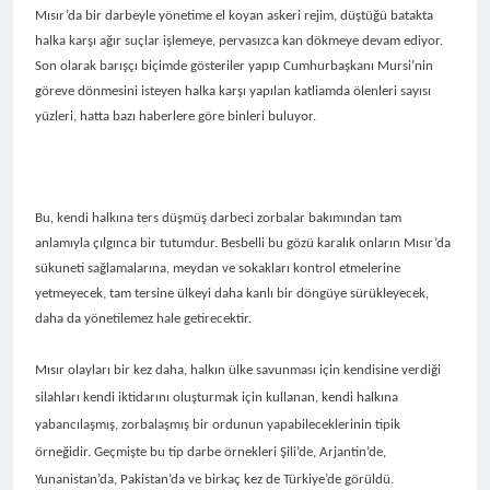
Barış ancak Kürt halkının
tarihinde gerçekleştirdiği
birinci oturumunda
Mısır’da bir darbeyle yönetime el koyan askeri rejim, düştüğü batakta
meşru haklarının tanınması
toplantıya Genel Başkan
moderatör Ercan İlgin,
halka karşı ağır suçlar işlemeye, pervasızca kan dökmeye devam ediyor.
ile gerçekleşebilir. 1 EYLÜL
Düzgün Kaplan’da katıldı.
11 Ay Ago
konuşmacılar Yazar Ümit
Son olarak barışçı biçimde gösteriler yapıp Cumhurbaşkanı Mursi’nin
DÜNYA BARIŞ GÜNÜ KUTLU
Hak ve Özgürlükler Partisi-
Fırat, Prf. Dr. Aziz Yağan ve
OLSUN
göreve dönmesini isteyen halka karşı yapılan katliamda ölenleri sayısı
HAK-PAR Urfa ili SİVEREK
Doç. Dr. Bülent Küçük ülkede
yüzleri, hatta bazı haberlere göre binleri buluyor.
ilçe kongresi yapıldı.
ve ortadoğu’da gelişen son
11 Ay Ago
süreci değerlendiren
Hak ve Özgürlükler Partisi-
sunumlarını yaptılar.
HAK-PAR Heyeti, Hewler’de
KDP İran temsilciliğini
11 Ay Ago
ziyaret etti
Bu, kendi halkına ters düşmüş darbeci zorbalar bakımından tam
HAK-PAR Heyeti
Hewler’de ENKS ile
anlamıyla çılgınca bir tutumdur. Besbelli bu gözü karalık onların Mısır’da
görüştü
sükuneti sağlamalarına, meydan ve sokakları kontrol etmelerine
11 Ay Ago
HAK-PAR Heyeti Hewler’de
yetmeyecek, tam tersine ülkeyi daha kanlı bir döngüye sürükleyecek,
KDP ALAKAD ile görüştü
daha da yönetilemez hale getirecektir.
HAK-PAR Heyeti 25 ağustos
12 Ay Ago
2025’te Hewler’de KDP
HAK-PAR Başkanlık Kurulu;
Mısır olayları bir kez daha, halkın ülke savunması için kendisine verdiği
ALAKAD ile görüştü
‘KÜRT HALKI HAK VE
silahları kendi iktidarını oluşturmak için kullanan, kendi halkına
ÖZGÜRLÜK
12 Ay Ago
yabancılaşmış, zorbalaşmış bir ordunun yapabileceklerinin tipik
MÜCADELESİNDEN ASLA
Lozan Antlaşması
VAZ GEÇMEYECEKTİR.’
örneğidir. Geçmişte bu tip darbe örnekleri Şili’de, Arjantin’de,
üzerinden 102 yıl geçse de;
Kürt milleti özgürlükten
Yunanistan’da, Pakistan’da ve birkaç kez de Türkiye’de görüldü.
1 Yıl Ago