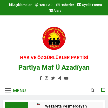
Skip
Açıklamalar
HAK-PAR
Haberler
Üyelik Formu
to
Arşiv
content
HAK VE ÖZGÜRLÜKLER PARTİSİ
Partîya Maf Û Azadîyan
MENU
Wezareta Pêşmergeyan