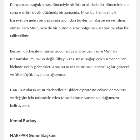
asla vaz geçmedi
Dünyamızda soğuk savaş dönemiyle birlikte artık darbeler döneminin de
MECLÎSA PARTİYA HAK-
PARê: Têkçûna heyî têkçûna
sona erdiğini düşündüğümüz bir zamanda, Mısır’da, hem de halk
rê û polîtîkayên xelet in. Divê
1 Yıl Ago
hareketiyle gelen bir değişimin ardından böylesi bir darbenin yer almış
Kurd li dora polîtîkayên
YENİLEN YANLIŞ YOL VE
olması hem Mısır, hem de bir bütün olarak bölge halkları bakımından bir
neteweyî yên rast bibin yek.
YÖNTEMLERDİR. KÜRTLER
talihsizliktir.
DOĞRU, ULUSAL
1 Yıl Ago
POLİTİKALAR ETRAFINDA
HAK-PAR Genel Başkanı
KENETLENMELİ
Besbelli darbecilerin süngü gücüne dayanarak uzun süre Mısır’da
Düzgün Kaplan’ın Kurdistan
partileri Hak ve Özgürlükler
tutunmaları mümkün değil. Ülkeyi kana ateşe boğup çok sürmeden rezil
1 Yıl Ago
Partisi (HAK-PAR), Kürdistan
biçimde çekip gidecekler. Ama bu arada Mısır halkı önemli açılar çekecek
HAK-PAR MERKEZİ KADIN
Demokrat Partisi – Türkiye
KOMİSYONU HEWLER’DE
ve ülke büyük kayıplara uğrayacak.
(KDP-T), Kürdistan Sosyalist
ENKS Yİ ZİYARET ETTİ
1 Yıl Ago
Partisi (PSK) ve Kürdistan
HAK-PAR KADIN HEYETİ
Yurtseverler Partisi
HAK-PAR olarak Mısır darbecilerini şiddetle protesto ediyor, demokrasi
HEWLER’DE HİZBÊN
(PWK)’nin ortaklaşa Van da
ve değişim için mücadele eden Mısır halkının yanında olduğumuzu
ZEHMETKEŞÊN
düzenledikleri çalıştayda
1 Yıl Ago
belirtiyoruz.
KURDİSTANÊ KADIN
yaptığı konuşma:
HAK-PAR KADIN HEYETİ
MECLİSİ ÜYELERİ İLE
ALAKAD’I ZİYARET ETTİ.
GÖRÜŞTÜ
Kemal Burkay
1 Yıl Ago
HAK-PAR kadın komisyonu
HAK-PAR Genel Başkanı
üyesi Berin Eren