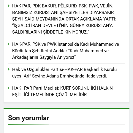
Günü’nü HAK-PAR Ankara il
Konferansı; Düzgün
HAK-PAR, PDK-BAKUR, PÊLKURD, PSK, PWK, VEJÎN,
örgütü Kemal Burkay’ın
KAPLAN; Kürtler
1 Yıl Ago
BAĞIMSIZ KÜRDİSTANİ ŞAHSİYETLER DİYARBAKIR
verdiği konferansı ile kutladı.
gecikmeden ulusal talepleri
HAK-PAR Heyeti, Kürdistan
ŞEYH SAİD MEYDANINDA ORTAK AÇIKLAMA YAPTI:
etrafında birleşmeli
federe hükümeti Viyana
“İŞGALCİ İRAN DEVLETİ’NİN GÜNEY KÜRDİSTAN’A
temsilciliğini ziyaret etti
1 Yıl Ago
SALDIRILARINI ŞİDDETLE KINIYORUZ.”
HAK-PAR Heyeti Viyana 9.
Bölge Belediye başkanı
HAK-PAR, PSK ve PWK İstanbul’da Kadı Muhammed ve
Saya Ahmed ile görüştü
1 Yıl Ago
Kürdistan Şehitlerini Andılar ‘’Kadı Muhammed ve
21 Şubat Dünya Anadil
Arkadaşlarını Saygıyla Anıyoruz’’
Günü Kutlu Olsun;
Türkçenin yanı sıra, Kürtçe
Hak ve Ozgürlükler Partisi-HAK-PAR Başkanlık Kurulu
1 Yıl Ago
de resmi dil olsun.
üyesi Arif Sevinç Adana Emniyetinde ifade verdi.
Büyük BEKO (Bekir
SAYDAM) yaşama veda
etti.
HAK–PAR Parti Meclisi; KÜRT SORUNU İKİ HALKIN
1 Yıl Ago
EŞİTLİĞİ TEMELİNDE ÇÖZÜLMELİDİR
13 Şubat 1925
Sömürgeciliğe asla boyun
eğmeyeceklerini ilan eden
1 Yıl Ago
Şeyh Said ve 47 arkadaşını
13’ê Sibata 1925’an em Şêx
Son yorumlar
saygıyla anıyoruz
Seîd û 47 hevalên wî yên ku
gotin ew ê tu carî serî li ber
1 Yıl Ago
kolonyalîzmê netewînin bi