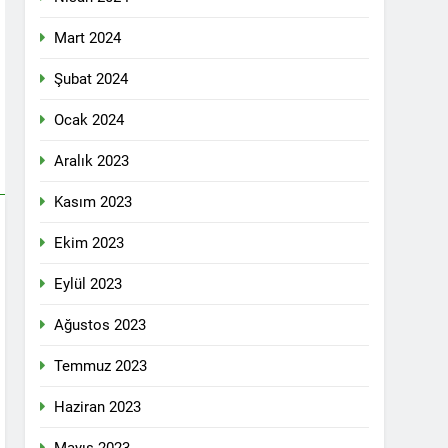
 selamlıyoruz Bugün 8 Mart Dünya
Mart 2024
Şubat 2024
Ocak 2024
ilgi için teşekkür ediyoruz.
Aralık 2023
Kasım 2023
tadoğu’nun Geleceğinde Belirsizlikler”
Ekim 2023
Eylül 2023
ezine dönüşmektedir”
Ağustos 2023
KLAMASI YAPTI
Temmuz 2023
 konferans Dünya Anadil Günü’nü HAK-
Haziran 2023