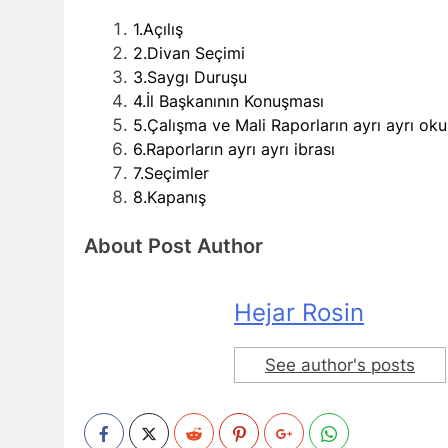
HAK-PAR Gene
1.Açılış
1 Yıl Ago
2.Divan Seçimi
*Halkımızı kendi u
genel merkezde to
3.Saygı Duruşu
1 Yıl Ago
4.İl Başkanının Konuşması
HAK-PAR Mersi
5.Çalışma ve Mali Raporların ayrı ayrı oku
1 Yıl Ago
6.Raporların ayrı ayrı ibrası
BAŞTA KÜRT HA
7.Seçimler
CANLI TUTARAK
8.Kapanış
1 Yıl Ago
HAK-PAR, PDK-BA
About Post Author
Ulusal Birlik ve 
1 Yıl Ago
Ahmed el Şara
Hejar Rosin
1 Yıl Ago
HAK-PAR Adan
See author's posts
1 Yıl Ago
HAK-PAR Frans
olacaktır.’
1 Yıl Ago