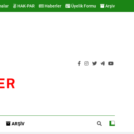
malar
HAK-PAR
Haberler
Üyelik Formu
Arşiv
ER
ARŞIV