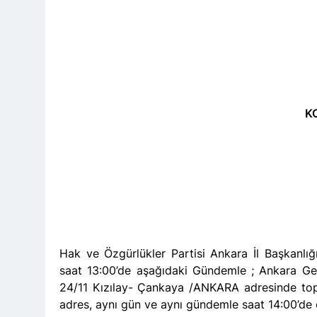
Barış ancak 
11 Ay Ago
Hak ve Özgürl
11 Ay Ago
Hak ve Özgürl
11 Ay Ago
KO
HAK-PAR Heye
12 Ay Ago
HAK-PAR Heye
görüştü
12 Ay Ago
HAK-PAR Baş
12 Ay Ago
Lozan Antlaşm
Hak ve Özgürlükler Partisi Ankara İl Başkanl
1 Yıl Ago
saat 13:00’de aşağıdaki Gündemle ; Ankara G
MECLÎSA PARTİY
24/11 Kızılay- Çankaya /ANKARA adresinde top
yên rast bibin 
adres, aynı gün ve aynı gündemle saat 14:00’de 
1 Yıl Ago