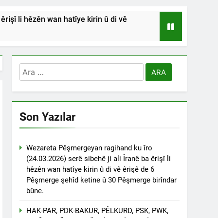
işî li hêzên wan hatîye kirin û di vê
HSİYETLER DİYARBAKIR ŞEYH SAİD
RDİSTAN’A SALDIRILARINI ŞİDDETLE
Arama:
Andılar ‘’Kadı Muhammed ve
Son Yazılar
na Emniyetinde ifade verdi.
ÇÖZÜLMELİDİR
Wezareta Pêşmergeyan ragihand ku îro
(24.03.2026) serê sibehê ji ali Îranê ba êrişî li
tif haklarından vaz geçmesini isteyenlere
hêzên wan hatîye kirin û di vê êrişê de 6
 toplantıya Genel Başkan Düzgün Kaplan’da
Pêşmerge şehîd ketine û 30 Pêşmerge birîndar
bûne.
esinde” konferansının birinci oturumunda
 Dr. Bülent Küçük ülkede ve ortadoğu’da
HAK-PAR, PDK-BAKUR, PÊLKURD, PSK, PWK,