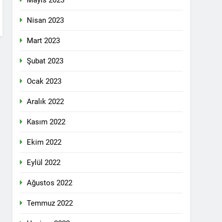
Mayıs 2023
pleri etrafında birleşmeli
Nisan 2023
Mart 2023
Şubat 2023
Ocak 2023
i dil olsun.
Aralık 2022
Kasım 2022
id ve 47 arkadaşını saygıyla anıyoruz
Ekim 2022
î li ber kolonyalîzmê netewînin bi rêzdarî
Eylül 2022
Ağustos 2022
E ME
Temmuz 2022
ŞIK SAÇMAYA DEVAM EDİYOR