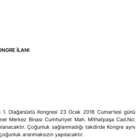
Kürt halkının meşru haklarının tanınması ile gerçekleşebili
ükler Partisi-HAK-PAR Urfa ili SİVEREK ilçe kongresi yapıldı.
ükler Partisi-HAK-PAR Heyeti, Hewler’de KDP İran temsilciliğini 
NGRE İLANI
ti Hewler’de ENKS ile görüştü
ti Hewler’de KDP ALAKAD ile görüştü HAK-PAR Heyeti 25 ağus
kanlık Kurulu; ‘KÜRT HALKI HAK VE ÖZGÜRLÜK MÜCADELES
ası üzerinden 102 yıl geçse de; Kürt milleti özgürlükten asla
ığı 1. Olağanüstü Kongresi 23 Ocak 2016 Cumartesi günü
enel Merkez Binası Cumhuriyet Mah. Mithatpaşa Cad.No:
A HAK-PARê: Têkçûna heyî têkçûna rê û polîtîkayên xelet in. 
lanacaktır. Çoğunluk sağlanmadığı takdirde Kongre aynı
yek.
çoğunluk aranmaksızın yapılacaktır.