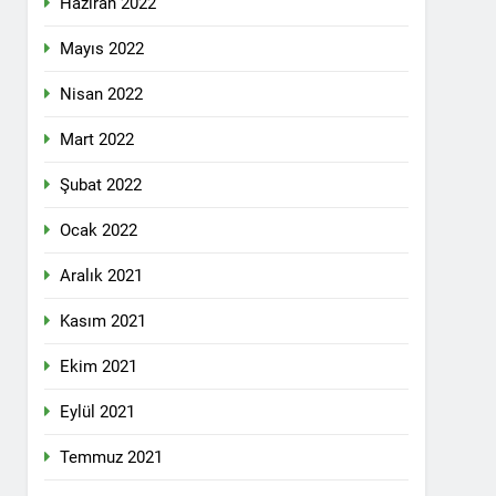
Haziran 2022
lefonda görüştü.
Mayıs 2022
Nisan 2022
nkara Genel Merkez’de toplandı.
Mart 2022
Şubat 2022
mail’i kutladı.
Ocak 2022
Aralık 2021
Kasım 2021
Ekim 2021
YOLLARLA VE DİYALOĞLA ÇÖZÜLMELİDİR
Eylül 2021
dından, 23 Aralık 2024 tarihinde saat
 genel başkanı Bayram Bozyel’in açılış
Temmuz 2021
ürkçesini ise HAK-PAR Genel başkan