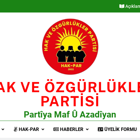
Açıkla
AK VE ÖZGÜRLÜKL
PARTİSİ
Partîya Maf Û Azadîyan
HAK-PAR
HABERLER
ÜYELIK FORMU