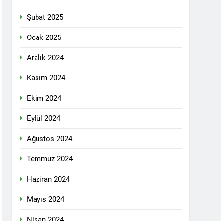
n ili Kızıltepe ilçe kongresi yapıldı.
Şubat 2025
ti Meclisi 12 Nisan 2025 tarihinde Ankara
ı kamuoyu ile paylaşmayı kararlaştırdı.
Ocak 2025
Aralık 2024
1 Yıl Ago
Kasım 2024
DİLDİĞİ ADİL BİR DÜZEN UMUDUMUZU
Ekim 2024
dılar: Halepçe Soykırımının Yaraları,
Eylül 2024
Ağustos 2024
larını içermiyor.
Temmuz 2024
Haziran 2024
feshi en başta Kürt halkının yararına
Mayıs 2024
Nisan 2024