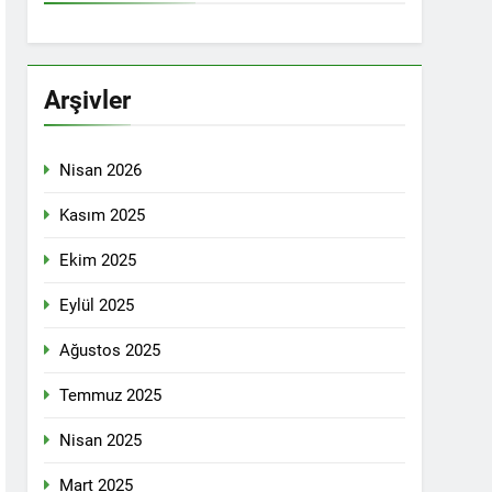
İTİKALAR ETRAFINDA KENETLENMELİ
Partisi (HAK-PAR), Kürdistan Demokrat
rler Partisi (PWK)’nin ortaklaşa Van da
Arşivler
Nisan 2026
KADIN MECLİSİ ÜYELERİ İLE GÖRÜŞTÜ
Kasım 2025
Ekim 2025
konuğu oldu.
Eylül 2025
Ağustos 2025
Yeni Dönem Stratejileri” üzerine bir
Temmuz 2025
kendinden sonra, Hamburg kentinde de
Nisan 2025
etti.
Mart 2025