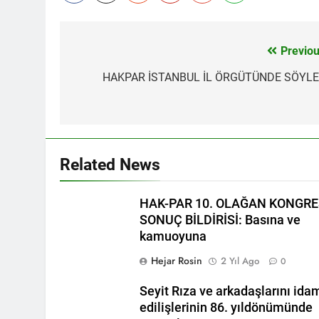
BASINA VE KA
kadınlar günü
1 Yıl Ago
Previou
Yazı
İZMİR’DE HA
gezinmesi
HAKPAR İSTANBUL İL ÖRGÜTÜNDE SÖYLE
1 Yıl Ago
HAK-PAR Hewle
1 Yıl Ago
HAK-PAR BAŞK
1 Yıl Ago
Related News
*HAK-PAR Gene
Formuna katıld
1 Yıl Ago
HAK-PAR 10. OLAĞAN KONGRE
HAK-PAR Gene
SONUÇ BİLDİRİSİ: Basına ve
1 Yıl Ago
kamuoyuna
HAK-PAR, P
Hejar Rosin
2 Yıl Ago
0
1 Yıl Ago
Dünya Anadil Gü
Seyit Rıza ve arkadaşlarını ida
PAR Ankara il örg
edilişlerinin 86. yıldönümünde
1 Yıl Ago