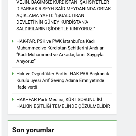
VEJÎN, BAĞIMSIZ KÜRDİSTANİ ŞAHSİYETLER
r. 1 EYLÜL DÜNYA BARIŞ GÜNÜ KUTLU OLSUN
DİYARBAKIR ŞEYH SAİD MEYDANINDA ORTAK
AÇIKLAMA YAPTI: “İŞGALCİ İRAN
DEVLETİ’NİN GÜNEY KÜRDİSTAN’A
SALDIRILARINI ŞİDDETLE KINIYORUZ.”
ziyaret etti
HAK-PAR, PSK ve PWK İstanbul’da Kadı
Muhammed ve Kürdistan Şehitlerini Andılar
‘’Kadı Muhammed ve Arkadaşlarını Saygıyla
Anıyoruz’’
tos 2025’te Hewler’de KDP ALAKAD ile
Hak ve Ozgürlükler Partisi-HAK-PAR Başkanlık
Kurulu üyesi Arif Sevinç Adana Emniyetinde
İNDEN ASLA VAZ GEÇMEYECEKTİR.’
ifade verdi.
HAK–PAR Parti Meclisi; KÜRT SORUNU İKİ
 vaz geçmedi
HALKIN EŞİTLİĞİ TEMELİNDE ÇÖZÜLMELİDİR
Divê Kurd li dora polîtîkayên neteweyî
Son yorumlar