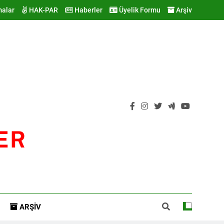
malar
HAK-PAR
Haberler
Üyelik Formu
Arşiv
ER
ARŞIV