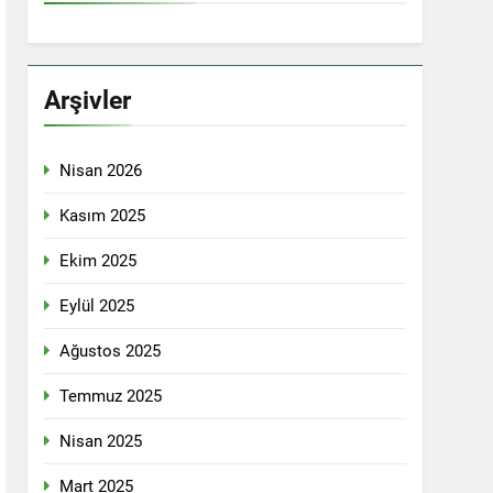
İTİKALAR ETRAFINDA KENETLENMELİ
Partisi (HAK-PAR), Kürdistan Demokrat
rler Partisi (PWK)’nin ortaklaşa Van da
Arşivler
Nisan 2026
KADIN MECLİSİ ÜYELERİ İLE GÖRÜŞTÜ
Kasım 2025
Ekim 2025
konuğu oldu.
Eylül 2025
Ağustos 2025
Yeni Dönem Stratejileri” üzerine bir
Temmuz 2025
kendinden sonra, Hamburg kentinde de
Nisan 2025
etti.
Mart 2025