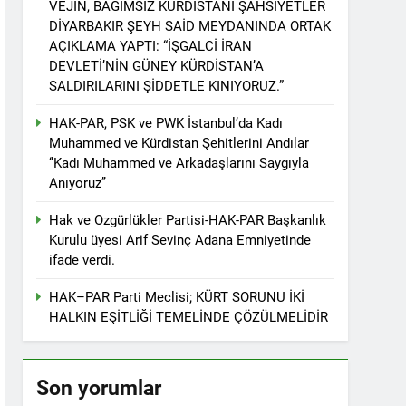
VEJÎN, BAĞIMSIZ KÜRDİSTANİ ŞAHSİYETLER
r. 1 EYLÜL DÜNYA BARIŞ GÜNÜ KUTLU OLSUN
DİYARBAKIR ŞEYH SAİD MEYDANINDA ORTAK
AÇIKLAMA YAPTI: “İŞGALCİ İRAN
DEVLETİ’NİN GÜNEY KÜRDİSTAN’A
SALDIRILARINI ŞİDDETLE KINIYORUZ.”
ziyaret etti
HAK-PAR, PSK ve PWK İstanbul’da Kadı
Muhammed ve Kürdistan Şehitlerini Andılar
‘’Kadı Muhammed ve Arkadaşlarını Saygıyla
Anıyoruz’’
tos 2025’te Hewler’de KDP ALAKAD ile
Hak ve Ozgürlükler Partisi-HAK-PAR Başkanlık
Kurulu üyesi Arif Sevinç Adana Emniyetinde
İNDEN ASLA VAZ GEÇMEYECEKTİR.’
ifade verdi.
HAK–PAR Parti Meclisi; KÜRT SORUNU İKİ
 vaz geçmedi
HALKIN EŞİTLİĞİ TEMELİNDE ÇÖZÜLMELİDİR
Divê Kurd li dora polîtîkayên neteweyî
Son yorumlar