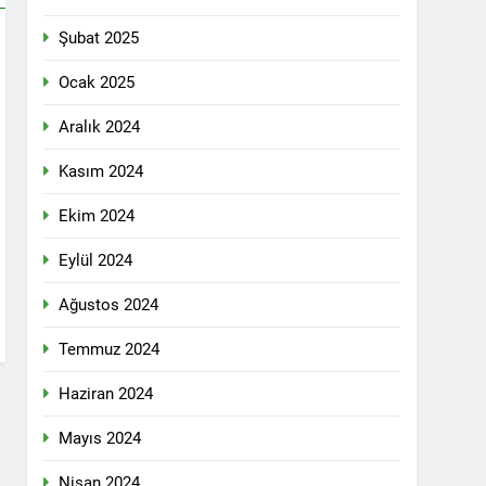
n ili Kızıltepe ilçe kongresi yapıldı.
Şubat 2025
ti Meclisi 12 Nisan 2025 tarihinde Ankara
ı kamuoyu ile paylaşmayı kararlaştırdı.
Ocak 2025
Aralık 2024
1 Yıl Ago
Kasım 2024
DİLDİĞİ ADİL BİR DÜZEN UMUDUMUZU
Ekim 2024
dılar: Halepçe Soykırımının Yaraları,
Eylül 2024
Ağustos 2024
larını içermiyor.
Temmuz 2024
Haziran 2024
feshi en başta Kürt halkının yararına
Mayıs 2024
Nisan 2024