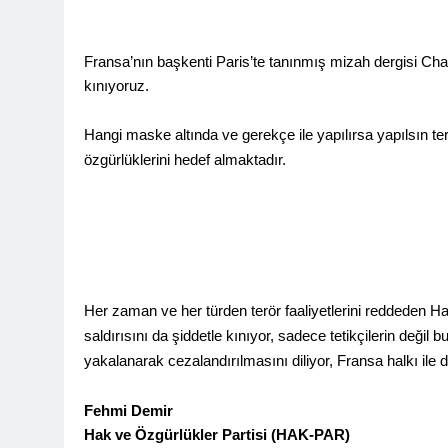
Barış ancak 
11 Ay Ago
Fransa’nın başkenti Paris’te tanınmış mizah dergisi Charli
Hak ve Özgürl
kınıyoruz.
11 Ay Ago
Hak ve Özgürl
Hangi maske altında ve gerekçe ile yapılırsa yapılsın te
11 Ay Ago
özgürlüklerini hedef almaktadır.
HAK-PAR Heye
12 Ay Ago
HAK-PAR Heye
görüştü
12 Ay Ago
HAK-PAR Baş
Her zaman ve her türden terör faaliyetlerini reddeden Ha
12 Ay Ago
saldırısını da şiddetle kınıyor, sadece tetikçilerin deği
Lozan Antlaşm
yakalanarak cezalandırılmasını diliyor, Fransa halkı il
1 Yıl Ago
MECLÎSA PARTİY
yên rast bibin 
Fehmi Demir
1 Yıl Ago
Hak ve Özgürlükler Partisi (
HAK-PAR)