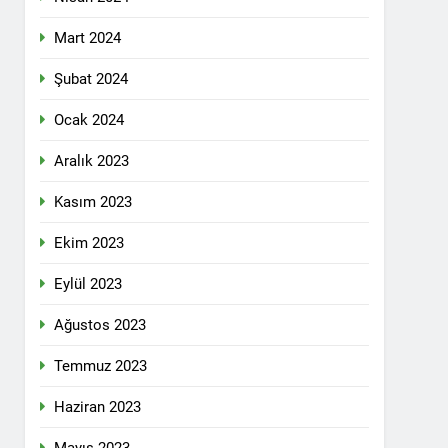
 selamlıyoruz Bugün 8 Mart Dünya
Mart 2024
Şubat 2024
Ocak 2024
ilgi için teşekkür ediyoruz.
Aralık 2023
Kasım 2023
tadoğu’nun Geleceğinde Belirsizlikler”
Ekim 2023
Eylül 2023
ezine dönüşmektedir”
Ağustos 2023
KLAMASI YAPTI
Temmuz 2023
 konferans Dünya Anadil Günü’nü HAK-
Haziran 2023