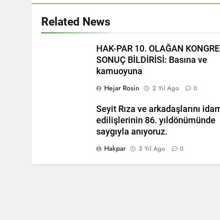
HAK-PAR Gene
1 Yıl Ago
Related News
*Halkımızı kendi u
genel merkezde to
HAK-PAR 10. OLAĞAN KONGRE
1 Yıl Ago
HAK-PAR Mersi
SONUÇ BİLDİRİSİ: Basına ve
kamuoyuna
1 Yıl Ago
BAŞTA KÜRT HA
Hejar Rosin
2 Yıl Ago
0
CANLI TUTARAK
1 Yıl Ago
Seyit Rıza ve arkadaşlarını ida
HAK-PAR, PDK-BA
edilişlerinin 86. yıldönümünde
Ulusal Birlik ve 
saygıyla anıyoruz.
1 Yıl Ago
Hakpar
3 Yıl Ago
Ahmed el Şara
0
1 Yıl Ago
HAK-PAR Adan
1 Yıl Ago
HAK-PAR Frans
olacaktır.’
1 Yıl Ago