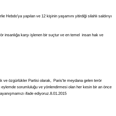
Kürt halkının meşru haklarının tanınması ile gerçekleşebili
e Hebdo’ya yapılan ve 12 kişinin yaşamını yitirdiği silahlı saldırıyı
ükler Partisi-HAK-PAR Urfa ili SİVEREK ilçe kongresi yapıldı.
ükler Partisi-HAK-PAR Heyeti, Hewler’de KDP İran temsilciliğini 
rör insanlığa karşı işlenen bir suçtur ve en temel insan hak ve
ti Hewler’de ENKS ile görüştü
ti Hewler’de KDP ALAKAD ile görüştü HAK-PAR Heyeti 25 ağus
kanlık Kurulu; ‘KÜRT HALKI HAK VE ÖZGÜRLÜK MÜCADELES
k ve özgürlükler Partisi olarak, Paris’te meydana gelen terör
l bu eylemde sorumluluğu ve yönlendirmesi olan her kesin bir an önce
ası üzerinden 102 yıl geçse de; Kürt milleti özgürlükten asla
e dayanışmamızı ifade ediyoruz.8.01.2015
A HAK-PARê: Têkçûna heyî têkçûna rê û polîtîkayên xelet in. 
yek.