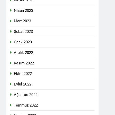
Mayıs 2023
pleri etrafında birleşmeli
Nisan 2023
Mart 2023
Şubat 2023
Ocak 2023
i dil olsun.
Aralık 2022
Kasım 2022
id ve 47 arkadaşını saygıyla anıyoruz
Ekim 2022
î li ber kolonyalîzmê netewînin bi rêzdarî
Eylül 2022
Ağustos 2022
E ME
Temmuz 2022
ŞIK SAÇMAYA DEVAM EDİYOR