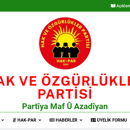
Açıkla
AK VE ÖZGÜRLÜKL
PARTİSİ
Partîya Maf Û Azadîyan
HAK-PAR
HABERLER
ÜYELIK FORMU