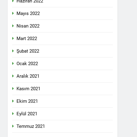
Haziran 2022
lefonda görüştü.
Mayıs 2022
Nisan 2022
nkara Genel Merkez’de toplandı.
Mart 2022
Şubat 2022
mail’i kutladı.
Ocak 2022
Aralık 2021
Kasım 2021
Ekim 2021
YOLLARLA VE DİYALOĞLA ÇÖZÜLMELİDİR
Eylül 2021
dından, 23 Aralık 2024 tarihinde saat
 genel başkanı Bayram Bozyel’in açılış
Temmuz 2021
ürkçesini ise HAK-PAR Genel başkan