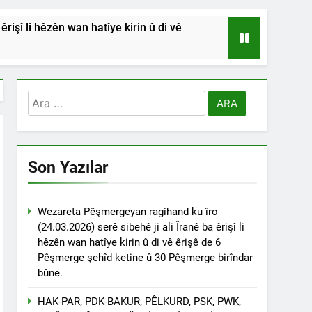
işî li hêzên wan hatîye kirin û di vê
HSİYETLER DİYARBAKIR ŞEYH SAİD
RDİSTAN’A SALDIRILARINI ŞİDDETLE
Arama:
Andılar ‘’Kadı Muhammed ve
Son Yazılar
na Emniyetinde ifade verdi.
ÇÖZÜLMELİDİR
Wezareta Pêşmergeyan ragihand ku îro
(24.03.2026) serê sibehê ji ali Îranê ba êrişî li
tif haklarından vaz geçmesini isteyenlere
hêzên wan hatîye kirin û di vê êrişê de 6
 toplantıya Genel Başkan Düzgün Kaplan’da
Pêşmerge şehîd ketine û 30 Pêşmerge birîndar
bûne.
esinde” konferansının birinci oturumunda
 Dr. Bülent Küçük ülkede ve ortadoğu’da
HAK-PAR, PDK-BAKUR, PÊLKURD, PSK, PWK,