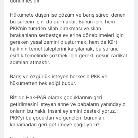
dönülmesidir.
asla vaz geçmedi
MECLÎSA PARTİYA HAK-
PARê: Têkçûna heyî têkçûna
Hükümete düşen ise çözüm ve barış süreci denen
rê û polîtîkayên xelet in. Divê
1 Yıl Ago
bu sürecin içini doldurmaktır. Bunun için, hem
Kurd li dora polîtîkayên
YENİLEN YANLIŞ YOL VE
PKK’nin tümden silah bırakması ve silah
neteweyî yên rast bibin yek.
YÖNTEMLERDİR. KÜRTLER
bırakanların serbestçe evlerine dönebilmeleri için
DOĞRU, ULUSAL
1 Yıl Ago
gereken yasal zemini oluşturmak, hem de Kürt
POLİTİKALAR ETRAFINDA
HAK-PAR Genel Başkanı
halkının temel taleplerini karşılamak, bu sorunu
KENETLENMELİ
Düzgün Kaplan’ın Kurdistan
eşitlik temelinde çözmek için gerekli cesur, radikal
partileri Hak ve Özgürlükler
1 Yıl Ago
adımları atmaktır.
Partisi (HAK-PAR), Kürdistan
HAK-PAR MERKEZİ KADIN
Demokrat Partisi – Türkiye
KOMİSYONU HEWLER’DE
Barış ve özgürlük isteyen herkesin PKK ve
(KDP-T), Kürdistan Sosyalist
ENKS Yİ ZİYARET ETTİ
1 Yıl Ago
Partisi (PSK) ve Kürdistan
hükümetten beklediği budur.
HAK-PAR KADIN HEYETİ
Yurtseverler Partisi
HEWLER’DE HİZBÊN
(PWK)’nin ortaklaşa Van da
Biz de Hak-PAR olarak çocuklarının geri
ZEHMETKEŞÊN
düzenledikleri çalıştayda
1 Yıl Ago
getirilmesini isteyen anne ve babaların yanındayız,
KURDİSTANÊ KADIN
yaptığı konuşma:
HAK-PAR KADIN HEYETİ
onların bu haklı, insani eylemini destekliyoruz.
MECLİSİ ÜYELERİ İLE
ALAKAD’I ZİYARET ETTİ.
GÖRÜŞTÜ
PKK’yi bu çocukları ve gençleri, burunları
1 Yıl Ago
kanamadan geri getirmeye çağırıyoruz.
HAK-PAR kadın komisyonu
üyesi Berin Eren