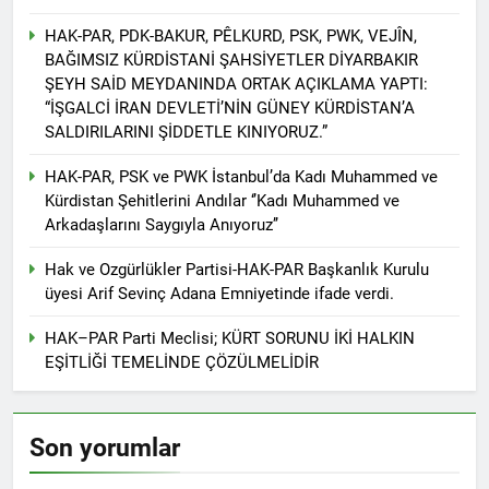
Günü’nü HAK-PAR Ankara il
Konferansı; Düzgün
örgütü Kemal Burkay’ın
KAPLAN; Kürtler
HAK-PAR, PDK-BAKUR, PÊLKURD, PSK, PWK, VEJÎN,
1 Yıl Ago
verdiği konferansı ile kutladı.
gecikmeden ulusal talepleri
BAĞIMSIZ KÜRDİSTANİ ŞAHSİYETLER DİYARBAKIR
HAK-PAR Heyeti, Kürdistan
etrafında birleşmeli
ŞEYH SAİD MEYDANINDA ORTAK AÇIKLAMA YAPTI:
federe hükümeti Viyana
temsilciliğini ziyaret etti
“İŞGALCİ İRAN DEVLETİ’NİN GÜNEY KÜRDİSTAN’A
1 Yıl Ago
SALDIRILARINI ŞİDDETLE KINIYORUZ.”
HAK-PAR Heyeti Viyana 9.
Bölge Belediye başkanı
HAK-PAR, PSK ve PWK İstanbul’da Kadı Muhammed ve
Saya Ahmed ile görüştü
1 Yıl Ago
Kürdistan Şehitlerini Andılar ‘’Kadı Muhammed ve
21 Şubat Dünya Anadil
Arkadaşlarını Saygıyla Anıyoruz’’
Günü Kutlu Olsun;
Türkçenin yanı sıra, Kürtçe
1 Yıl Ago
Hak ve Ozgürlükler Partisi-HAK-PAR Başkanlık Kurulu
de resmi dil olsun.
Büyük BEKO (Bekir
üyesi Arif Sevinç Adana Emniyetinde ifade verdi.
SAYDAM) yaşama veda
etti.
1 Yıl Ago
HAK–PAR Parti Meclisi; KÜRT SORUNU İKİ HALKIN
13 Şubat 1925
EŞİTLİĞİ TEMELİNDE ÇÖZÜLMELİDİR
Sömürgeciliğe asla boyun
eğmeyeceklerini ilan eden
1 Yıl Ago
Şeyh Said ve 47 arkadaşını
13’ê Sibata 1925’an em Şêx
saygıyla anıyoruz
Son yorumlar
Seîd û 47 hevalên wî yên ku
gotin ew ê tu carî serî li ber
1 Yıl Ago
kolonyalîzmê netewînin bi