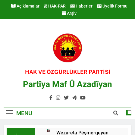
Skip
Açıklamalar
HAK-PAR
Haberler
Üyelik Formu
to
Arşiv
content
HAK VE ÖZGÜRLÜKLER PARTİSİ
Partîya Maf Û Azadîyan
MENU
Wezareta Pêşmergeyan