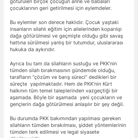
götürülen birçok çocuğun anne ve babaları
Barış ancak Kürt halkının
tarihinde gerçekleştirdiği
birinci oturumunda
çocuklarının geri getirilmesi için eylemdeler.
meşru haklarının tanınması
toplantıya Genel Başkan
moderatör Ercan İlgin,
ile gerçekleşebilir. 1 EYLÜL
Düzgün Kaplan’da katıldı.
11 Ay Ago
konuşmacılar Yazar Ümit
DÜNYA BARIŞ GÜNÜ KUTLU
Bu eylemler son derece haklıdır. Çocuk yaştaki
Hak ve Özgürlükler Partisi-
Fırat, Prf. Dr. Aziz Yağan ve
OLSUN
HAK-PAR Urfa ili SİVEREK
Doç. Dr. Bülent Küçük ülkede
insanların silahlı eğitim için ailelerinden koparılıp
ilçe kongresi yapıldı.
ve ortadoğu’da gelişen son
dağa götürülmesi ve geçmişte olduğu gibi savaş
11 Ay Ago
süreci değerlendiren
hattına sürülmesi yanlış bir tutumdur, uluslararası
Hak ve Özgürlükler Partisi-
sunumlarını yaptılar.
HAK-PAR Heyeti, Hewler’de
hukuka da aykırıdır.
KDP İran temsilciliğini
11 Ay Ago
ziyaret etti
HAK-PAR Heyeti
Ayrıca bu tam da silahların sustuğu ve PKK’nin
Hewler’de ENKS ile
tümden silah bırakmasının gündemde olduğu,
görüştü
12 Ay Ago
tarafların “çözüm ve barış süreci” dedikleri bir
HAK-PAR Heyeti Hewler’de
süreçte yapılmaktadır. Hem de PKK’nin Kürt
KDP ALAKAD ile görüştü
halkının tüm temel taleplerinden vazgeçtiği bir
HAK-PAR Heyeti 25 ağustos
12 Ay Ago
aşamada. Böyle bir aşamada yeni çocukların ve
2025’te Hewler’de KDP
HAK-PAR Başkanlık Kurulu;
gençlerin dağa götürülmesi anlaşılır bir şey değil.
ALAKAD ile görüştü
‘KÜRT HALKI HAK VE
ÖZGÜRLÜK
12 Ay Ago
Bu durumda PKK bakımından yapılması gereken
MÜCADELESİNDEN ASLA
Lozan Antlaşması
silahların tümden bırakılması, şiddet yöntemlerinin
VAZ GEÇMEYECEKTİR.’
üzerinden 102 yıl geçse de;
tümden terk edilmesi ve legal siyasete
Kürt milleti özgürlükten
1 Yıl Ago