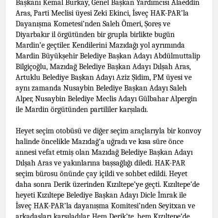
Başkanı Kemal Burkay, Genel Başkan Yardımcısı Alaeddin
Barış ancak Kürt halkının
tarihinde gerçekleştirdiği
birinci oturumunda
meşru haklarının tanınması
toplantıya Genel Başkan
Aras, Parti Meclisi üyesi Zeki Ekinci, İsveç HAK-PAR’la
moderatör Ercan İlgin,
ile gerçekleşebilir. 1 EYLÜL
Düzgün Kaplan’da katıldı.
Dayanışma Kometesi’nden Saleh Ömeri, Şoreş ve
11 Ay Ago
konuşmacılar Yazar Ümit
DÜNYA BARIŞ GÜNÜ KUTLU
Diyarbakır il örgütünden bir grupla birlikte bugün
Hak ve Özgürlükler Partisi-
Fırat, Prf. Dr. Aziz Yağan ve
OLSUN
HAK-PAR Urfa ili SİVEREK
Doç. Dr. Bülent Küçük ülkede
Mardin’e geçtiler. Kendilerini Mazıdağı yol ayrımında
ilçe kongresi yapıldı.
ve ortadoğu’da gelişen son
Mardin Büyükşehir Belediye Başkan Adayı Abdülmuttalip
11 Ay Ago
süreci değerlendiren
Bilgiçoğlu, Mazıdağ Belediye Başkan Adayı Dılşah Aras,
Hak ve Özgürlükler Partisi-
sunumlarını yaptılar.
HAK-PAR Heyeti, Hewler’de
Artuklu Belediye Başkan Adayı Aziz Şidim, PM üyesi ve
KDP İran temsilciliğini
aynı zamanda Nusaybin Belediye Başkan Adayı Saleh
12 Ay Ago
ziyaret etti
Alper, Nusaybin Belediye Meclis Adayı Gülbahar Alpergin
HAK-PAR Heyeti
Hewler’de ENKS ile
ile Mardin örgütünden partililer karşıladı.
görüştü
12 Ay Ago
Heyet seçim otobüsü ve diğer seçim araçlarıyla bir konvoy
HAK-PAR Heyeti Hewler’de
KDP ALAKAD ile görüştü
halinde öncelikle Mazıdağ’a uğradı ve kısa süre önce
HAK-PAR Heyeti 25 ağustos
annesi vefat etmiş olan Mazıdağ Belediye Başkan Adayı
12 Ay Ago
2025’te Hewler’de KDP
Dılşah Aras ve yakınlarına başsağlığı diledi. HAK-PAR
HAK-PAR Başkanlık Kurulu;
ALAKAD ile görüştü
‘KÜRT HALKI HAK VE
seçim bürosu önünde çay içildi ve sohbet edildi. Heyet
ÖZGÜRLÜK
daha sonra Derik üzerinden Kızıltepe’ye geçti. Kızıltepe’de
12 Ay Ago
MÜCADELESİNDEN ASLA
heyeti Kızıltepe Belediye Başkan Adayı Dicle İmrak ile
Lozan Antlaşması
VAZ GEÇMEYECEKTİR.’
üzerinden 102 yıl geçse de;
İsveç HAK-PAR’la dayanışma Komitesi’nden Seyitxan ve
Kürt milleti özgürlükten
arkadaşları karşıladılar. Hem Derik’te, hem Kızıltepe’de
1 Yıl Ago