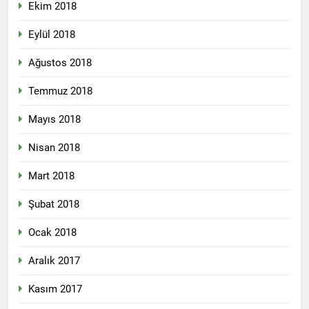
Ekim 2018
2 Yıl Ago
Hak ve Özgürlükler Partisi
Eylül 2018
HAK-PAR Bingöl İl’i 3.
Olağan Kongresi bugün
2 Yıl Ago
Ağustos 2018
09.EKİM.2024 günü saat 10-
Bölge gezisini sürdüren
12.00 arası yapıldı.
HAK-PAR Genel başkanı
Temmuz 2018
Düzgün KAPLAN Cunki
2 Yıl Ago
Aşireti Derneğini ziyaret etti
Mayıs 2018
HAK-PAR DİYARBAKIR 10.
KONGRESİNİ
GERÇEKLEŞTİRDİ
Nisan 2018
2 Yıl Ago
DİYARBAKIR İL TEŞKİATI 10.
HAK-PAR PM; Hak ve
KONGRESİ 6 Ekim 2024
Mart 2018
Özgürlükler Partisi-HAK-PAR,
tarihinde gazeteciler
05 Ekim 2024 tarihinde
2 Yıl Ago
cemiyeti toplantı salonunda
Şubat 2018
Diyarbakır’da yaptığı Parti
Kürdistan özgürlük
yapıldı.
Meclisi toplantısında
mücadelesinin
gündemindeki konuları
Ocak 2018
önderlerinden, YNK’nin
2 Yıl Ago
görüştü ve aşağıdaki bildiriyi
kurucusu ve eski Irak
HAK-PAR Bingöl İl’i
kamuoyu ile paylaşmayı
Aralık 2017
Cumhurbaşkanı Celal
Solhan İlçe kongresi
kararlaştırdı.
Talabani ‘in, Almanya’da
gerçekleştirildi.
2 Yıl Ago
Kasım 2017
yaşama veda edişinin
HAK-PAR Bingöl il’i,
üzerinden 7 yıl geçti.