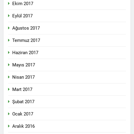
Merkez ve Genç ilçe
Ekim 2017
kongrelerini
2 Yıl Ago
gerçekleştirdi.
Eylül 2017
12 Eylül 1980 Askeri faşist
darbecilerini bir kez daha
Ağustos 2017
lanetliyoruz 12 Eylül 1980
2 Yıl Ago
yılında Türkiye’de
Anadilde eğitim hakkının
gerçekleştirilen Askeri faşist
Temmuz 2017
tanınmasını savunuyor ve
darbenin üzerinden 44 yıl
talep ediyoruz.
2 Yıl Ago
geçti.
Haziran 2017
6/7 Eylül 1955…Utanç
verici etnik temizlik
Mayıs 2017
uygulaması.
2 Yıl Ago
Diyarbakır HAK-PAR İl
Nisan 2017
örgütü bugün 01.09.2024
pazar günü Ergani ilçe
2 Yıl Ago
Mart 2017
örgütü kongresini
Avukat Bermal
gerçekleştirdi.
Yildeniz’i kutluyoruz
Şubat 2017
2 Yıl Ago
Ocak 2017
1 Eylül Dünya Barış
Günü Kutlu Olsun
Aralık 2016
2 Yıl Ago