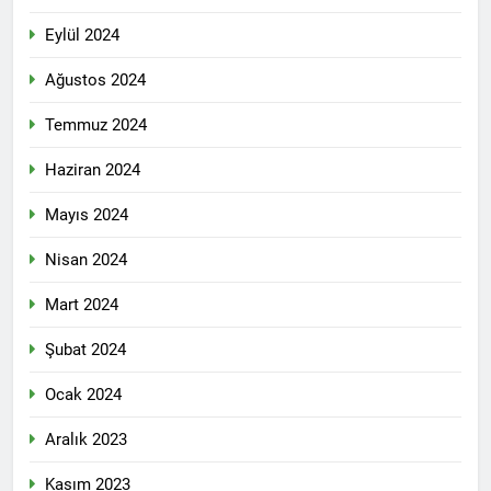
Roboski Katliamını
Eylül 2024
Unutmadık,
Unutturmayacağız!
2 Yıl Ago
Ağustos 2024
HAK-PAR, PSK ve PWK’den
ortak konferans.’ KÜRT
Temmuz 2024
MESELESİ BARIŞÇIL
2 Yıl Ago
YOLLARLA VE DİYALOĞLA
HAK-PAR, PSK VE PWK
Haziran 2024
ÇÖZÜLMELİDİR
DİYARBAKİR-DEMİROTEL’de
gerçekleştirdikleri
Mayıs 2024
2 Yıl Ago
konferansın ardından, 23
HAK-PAR, PSK ve PWK’den
Aralık 2024 tarihinde saat
Nisan 2024
ortak konferans.’ KÜRT
11.00de Gazeteciler
MESELESİ BARIŞÇIL
2 Yıl Ago
Cemiyetinde ortaklaştıkları bir
YOLLARLA VE DİYALOĞLA
Mart 2024
BARIŞ ANCAK KÜRT
metni kamuoyuna sundular.
ÇÖZÜLMELİDİR
HALKININ HAKLARI
PSK genel başkanı Bayram
Şubat 2024
TANINARAK
Bozyel’in açılış konuşmasının
2 Yıl Ago
SAĞLANABİLİR
ardından bildirinin Kürtçesini
10 Aralık ‘Dünya İnsan
Ocak 2024
PWD genel başkanı Mustafa
Hakları Günü’ kutlu
Özçelik Türkçesini ise HAK-
olsun.
2 Yıl Ago
Aralık 2023
PAR Genel başkan yardımcısı
Esad Rejimi de döktüğü
Mehmet Şah Eren okudu.
kanda boğuldu
Kasım 2023