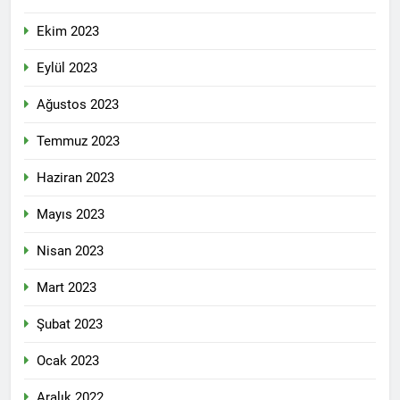
2 Yıl Ago
Ekim 2023
HAK-PAR Genel başkanı
Düzgün Kaplan Diyarbakır
Kitap Fuarını Ziyaret etti
Eylül 2023
2 Yıl Ago
HAK-PAR Kırklareli
Ağustos 2023
merkez ilçe teşkilatının 2.
Olağan kongresi yapıldı.
2 Yıl Ago
Temmuz 2023
HAK-PAR PM üyesi Yıldız
TİMUR KDP Halkla İlişkiler
Haziran 2023
Dairesi başkanı sayın Jivan
2 Yıl Ago
Rozhbayani ile görüştü.
HAK-PAR heyeti, Hewler
Mayıs 2023
de Kanal Kurd’u ziyaret
etti
2 Yıl Ago
Nisan 2023
HAK-PAR HEYETİ, SURİYE
KÜRT ULUSAL MECLİSİ
Mart 2023
ENKS BÜROSUNU ZİYARET
2 Yıl Ago
ETTİ.
Şubat 2023
Hak ve Özgürlükler Partisi
(HAK-PAR) Tunceli ili
Ocak 2023
Pertek ilçesinin 2. Olağan
2 Yıl Ago
kongresi yapıldı.
2 Yıl Ago
Aralık 2022