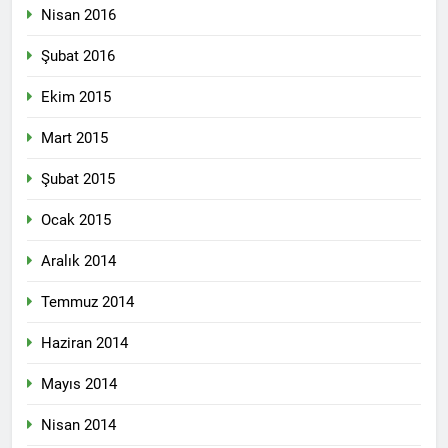
HAK-PAR ve AZADÎ
Nisan 2016
HAREKETİ başkanları, 24
Ağustos 2024 tarihinde
2 Yıl Ago
Şubat 2016
Diyarbakır gazeteciler
HAK-PAR başkanlık
cemiyetinde yaptıkları basın
kurulu Diyarbakır’da
Ekim 2015
toplantısıyla HAK-PAR da
toplandı.
2 Yıl Ago
birleştikleri ilan ettiler.
Diyarbakır (Rûdaw) – Hak ve
Mart 2015
Özgürlükler Partisi (HAK-
PAR) ile Azadi Hareketi
Şubat 2015
2 Yıl Ago
birleşme kararı aldı. HAK-
HAK-PAR Genel Başkan
PAR Genel Başkanı Düzgün
Ocak 2015
Yardımcısı Dış ilişkilerden
Kaplan ile Azadi Hareketi
sorumlu Cafer Sterk,
2 Yıl Ago
Başkanı Metin Pirani,
Almanya’nın Berlin kentin
Aralık 2014
Em 78 emin salvegera
Diyarbakır’da yaptıkları ortak
de bir dizi görüşmelerde
damezrandina Partî
basın açıklamasında
bulundu.
Temmuz 2014
Demokratî Kurdistan (PDK)
birleşme kararı aldıklarını
2 Yıl Ago
pîroz dikin.
duyurdu.
Muzaffer Şener’in
Haziran 2014
gözaltına alınmasını
kınıyoruz.
2 Yıl Ago
Mayıs 2014
Yavuz Koçoğlu’nu
aramızdan ayrılışının 24.
Nisan 2014
yıl dönümünde saygıyla
2 Yıl Ago