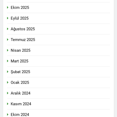
Di 79emîn salvegera
rêzdarî bi bîr tînin.
ragihandina wê de
Ekim 2025
KOMARA MEHABADÊ
2 Yıl Ago
RONAHÎ DIDE ME
Eylül 2025
İlan edilişinin 79. yıl
dönümünde MAHABAD
Ağustos 2025
KÜRDİSTAN CUMHURİYETİ
2 Yıl Ago
IŞIK SAÇMAYA DEVAM
HAK-PAR Genel başkanı
EDİYOR
Temmuz 2025
Düzgün Kaplan ENKS
başkanı Mihemed İsmail ile
2 Yıl Ago
Nisan 2025
telefonda görüştü.
Hak ve Özgürlükler Partisi
HAK-PAR Parti Meclisi 11
Mart 2025
Ocak 2025 tarihinde Ankara
2 Yıl Ago
Genel Merkez’de toplandı.
Necati TANK Erzincan-
Şubat 2025
Balıbey Köyünde toprağa
verildi
Ocak 2025
2 Yıl Ago
HAK-PAR Suriye Kürt Ulusal
Aralık 2024
Konseyi (ENKS)
başkanlığına seçilen
2 Yıl Ago
Mihemed İsmail’i kutladı.
Kasım 2024
Yeni yıl halkımıza ve tüm
dünyaya özgürlük ve barış
Ekim 2024
getirsin
2 Yıl Ago