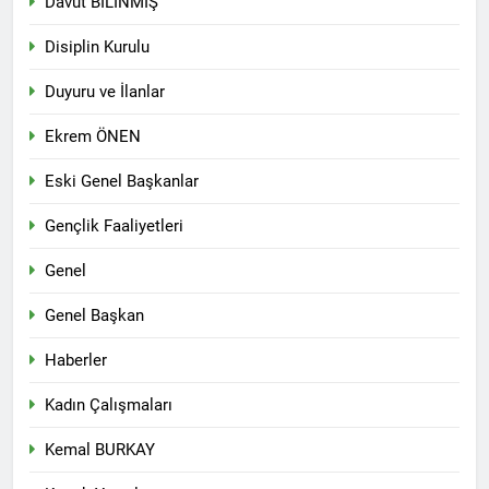
Kurdistana Îranê kir.
Davut BİLİNMİŞ
Qasimlo di salvegera 35.
2 Yıl Ago
wefata wî de bi rêzdarî bi
Disiplin Kurulu
Kürt halkının meşru haklarını
bîr tînin.
teslim etmek yerine, kanla
Duyuru ve İlanlar
bastırmayı seçen Kemalist
2 Yıl Ago
rejim, 13.07.1930 tarihinde
Platforma Ciwanên
gerçekleştirdiği “en kanlı”
Ekrem ÖNEN
Serbixwe üyeleri derhal
katliamlarından biri olan
serbest bırakılmalıdır.
2 Yıl Ago
Zilan Deresi Katliamı
Eski Genel Başkanlar
Alişer ve Zarife Xanım,
üzerinden 94 yıl geçti.
Özgürlük Mücadelemizde
Gençlik Faaliyetleri
Hep Yaşayacak
2 Yıl Ago
EMEKÇİ VE EMEKLİNİN
Genel
YANINDAYIZ
2 Yıl Ago
Genel Başkan
Sivas Katliamının 31. yıl
dönümünde yaşamını
Haberler
yitirenleri saygıyla
2 Yıl Ago
anıyoruz.
Kadın Çalışmaları
HAK-PAR BAŞKANLIK
KURULU TOPLANDI
Kemal BURKAY
2 Yıl Ago
Süleyman ATAY’ın