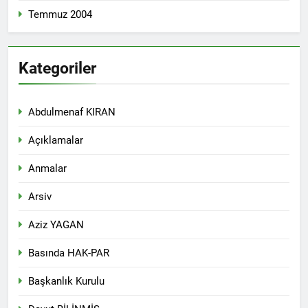
lanetliyoruz
2 Yıl Ago
Temmuz 2004
Barzan Enfali’nin 41. yıl
dönümünde Enfal
Şehitlerini saygıyla
2 Yıl Ago
anıyoruz.
Kategoriler
Devlet, Kürdün
düğünlerinden elini
çekmeli
2 Yıl Ago
Abdulmenaf KIRAN
HAK-PAR Munzur Kültür
ve Doğa Festivali’nde
Açıklamalar
2 Yıl Ago
HAK-PAR heyeti Ali
Anmalar
Avni ile görüştü
2 Yıl Ago
Arsiv
Şanda HAK-PARê ku ji Cîgirê
Serokê Partiya Maf û
Aziz YAGAN
Azadiyan Cihan Baykara û
2 Yıl Ago
nûnerê Herêma Federal a
Fransa HAK-PAR Komitesi
Basında HAK-PAR
Kurdistanê Mehmet Şirin
Qasımlo’nun anma
Timur pêk dihat, serdana
törenine katıldı
2 Yıl Ago
Başkanlık Kurulu
nûneratiya Hewlêrê ya
Peyama Bîranina
Partiya Demokrata
Dr.Qasimlo Dr. Abdurahman