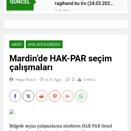
GÜNCEL
ragihand ku îro (24.03.2026)
serê sibehê ji ali Îranê ba
4 Ay Ago
êrişî li hêzên wan hatîye kirin
HAK-PAR, PDK-BAKUR,
û di vê êrişê de 6 Pêşmerge
PÊLKURD, PSK, PWK, VEJÎN,
şehîd ketine û 30 Pêşmerge
BAĞIMSIZ KÜRDİSTANİ
4 Ay Ago
birîndar bûne.
ŞAHSİYETLER DİYARBAKIR
HAK-PAR, PSK ve PWK
ŞEYH SAİD MEYDANINDA
İstanbul’da Kadı Muhammed
ARSIV
UNCATEGORIZED
ORTAK AÇIKLAMA YAPTI:
ve Kürdistan Şehitlerini
4 Ay Ago
“İŞGALCİ İRAN DEVLETİ’NİN
Andılar ‘’Kadı Muhammed
Hak ve Ozgürlükler Partisi-
Mardin’de HAK-PAR seçim
GÜNEY KÜRDİSTAN’A
ve Arkadaşlarını Saygıyla
HAK-PAR Başkanlık Kurulu
SALDIRILARINI ŞİDDETLE
Anıyoruz’’
çalışmaları
üyesi Arif Sevinç Adana
KINIYORUZ.”
9 Ay Ago
Emniyetinde ifade verdi.
HAK–PAR Parti Meclisi;
0
Hejar Rosin
4 Yıl Ago
3 Mins
KÜRT SORUNU İKİ HALKIN
EŞİTLİĞİ TEMELİNDE
9 Ay Ago
ÇÖZÜLMELİDİR
HAK-PAR, Kürt halkının,
‘varlığım Türk varlığına
armağan olsun’ siyasetine,
10 Ay Ago
kolektif haklarından vaz
Kürt Kav’ın İstanbul-Taksim
geçmesini isteyenlere
Hill Hotel’de tertiplediği
itirazıdır. HAK-PAR Ankara il
“Kürtler Barış Sürecinin
Bölgede seçim çalışmalarını sürdüren HAK-PAR Genel
11 Ay Ago
örgütü’nün 12 Ekim 2025
neresinde” konferansının