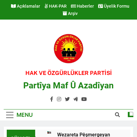
Skip
Açıklamalar
HAK-PAR
Haberler
Üyelik Formu
to
Arşiv
content
HAK VE ÖZGÜRLÜKLER PARTİSİ
Partîya Maf Û Azadîyan
MENU
Wezareta Pêşmergeyan