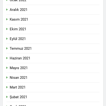
Hak ve Özgürlükler Partisi
Aralık 2021
HAK-PAR Elazığ il
teşkilatının 8. Olağan
2 Yıl Ago
Kasım 2021
kongresi 16.11.2024
ÇÖZÜM VE ÇÖZÜMLEME
tarihinde il binasında
-2- EĞRİ CETVEL İLE
Ekim 2021
yapıldı.
DOĞRU ÇİZGİ ÇİZİLMEZ
2 Yıl Ago
Eylül 2021
HAK-PAR Genel başkanı
Düzgün Kaplan ve
beraberindeki heyet,
Temmuz 2021
2 Yıl Ago
Alakad/PDK Dış ilişkiler
HAK-PAR Mersin il’i Silifke
siyasi büro başkanı Dr.
Haziran 2021
İlçe Kongresi 9/11/2024
Kemal Kerküki ile görüştü
saat 13-15 saatleri arasında
2 Yıl Ago
Mayıs 2021
Taşucu mah.İsmet İnönü
HAK-PAR Genel Başkanı
cd.5.sk No:1/E de yapıldı.
Düzgün KAPLAN CİZRE’DE
Nisan 2021
‘Barış ve istikrar ancak Kürt
2 Yıl Ago
meselesinin adil çözüme
HAK-PAR Adana il’i Sarıçam ve
Mart 2021
kavuşturulması ile mümkün
Çukurova İlçe Kongreleri
olacaktır’
yapıldı.
2 Yıl Ago
Şubat 2021
2 Yıl Ago