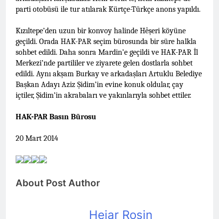
asla vaz geçmedi
parti otobüsü ile tur atılarak Kürtçe-Türkçe anons yapıldı.
MECLÎSA PARTİYA HAK-
PARê: Têkçûna heyî têkçûna
rê û polîtîkayên xelet in. Divê
Kızıltepe’den uzun bir konvoy halinde Hêşeri köyüne
1 Yıl Ago
Kurd li dora polîtîkayên
geçildi. Orada HAK-PAR seçim bürosunda bir süre halkla
YENİLEN YANLIŞ YOL VE
neteweyî yên rast bibin yek.
YÖNTEMLERDİR. KÜRTLER
sohbet edildi. Daha sonra Mardin’e geçildi ve HAK-PAR İl
DOĞRU, ULUSAL
Merkezi’nde partililer ve ziyarete gelen dostlarla sohbet
1 Yıl Ago
POLİTİKALAR ETRAFINDA
edildi. Aynı akşam Burkay ve arkadaşları Artuklu Belediye
HAK-PAR Genel Başkanı
KENETLENMELİ
Düzgün Kaplan’ın Kurdistan
Başkan Adayı Aziz Şidim’in evine konuk oldular, çay
partileri Hak ve Özgürlükler
içtiler, Şidim’in akrabaları ve yakınlarıyla sohbet ettiler.
1 Yıl Ago
Partisi (HAK-PAR), Kürdistan
HAK-PAR MERKEZİ KADIN
Demokrat Partisi – Türkiye
KOMİSYONU HEWLER’DE
HAK-PAR Basın Bürosu
(KDP-T), Kürdistan Sosyalist
ENKS Yİ ZİYARET ETTİ
1 Yıl Ago
Partisi (PSK) ve Kürdistan
20 Mart 2014
HAK-PAR KADIN HEYETİ
Yurtseverler Partisi
HEWLER’DE HİZBÊN
(PWK)’nin ortaklaşa Van da
ZEHMETKEŞÊN
düzenledikleri çalıştayda
1 Yıl Ago
KURDİSTANÊ KADIN
yaptığı konuşma:
HAK-PAR KADIN HEYETİ
MECLİSİ ÜYELERİ İLE
ALAKAD’I ZİYARET ETTİ.
About Post Author
GÖRÜŞTÜ
1 Yıl Ago
HAK-PAR kadın komisyonu
Hejar Rosin
üyesi Berin Eren