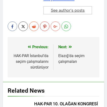
Kurdistan24 te Cemal
1 Yıl Ago
Batun’un konuğu oldu.
HAK-PAR PM üyesi
See author's posts
Siracettin Sarı; Almanya-
Bottrop’da “Ortadoğu,
1 Yıl Ago
Kürtler ve Yeni Dönem
HAK-PAR pm üyesi
Stratejileri” üzerine bir
Seracettin Sarı, 06.04.2025
konferans verdi.
tarihin de Almanya’nın
1 Yıl Ago
Bottrop kendinden sonra,
HAK-PAR Genel başkanı
Hamburg kentinde de
Meclise davet edildi.
”Ortadoğu, Kürtler ve Yeni
Previous:
Next:
Yazı
1 Yıl Ago
Dönem Stratejileri” üzerine
HAK-PAR Mardin ili
gezinmesi
HAK-PAR İstanbul’da
Elazığ’da seçim
konferans serisine devam
Kızıltepe ilçe kongresi
etti.
seçim çalışmalarını
çalışmaları
yapıldı.
1 Yıl Ago
sürdürüyor
*Halkımızı kendi ulusal
talepleri etrafında
birleşmeye çağırıyoruz.*
1 Yıl Ago
HAK-PAR Parti Meclisi 12
HAK-PAR Mersin il örgütü
Related News
Nisan 2025 tarihinde Ankara
Newrozu coşkulu bir
genel merkezde toplanarak
etkinlikle kutladı
1 Yıl Ago
gündemindeki konuları
görüştü ve aşağıdaki
HAK-PAR 10. OLAĞAN KONGRESİ
1 Yıl Ago