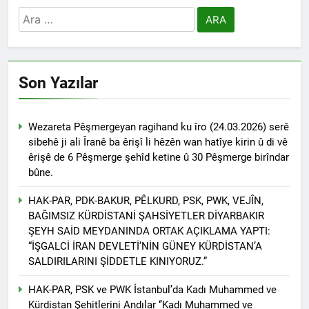
kadınlar günü.
BİRLİĞİ
Arama:
1 Yıl Ago
HAK-PAR Hewler temsilcisi
Mehmet Şirin Timur; HAK-
PAR heyetine gösterilen ilgi
1 Yıl Ago
için teşekkür ediyoruz.
HAK-PAR BAŞKANLIK
Son Yazılar
KURULU; ‘Kürt meselesi
PKK den ibaret değildir.’
1 Yıl Ago
*HAK-PAR Genel başkanı
Wezareta Pêşmergeyan ragihand ku îro (24.03.2026) serê
Düzgün KAPLAN,* *Erbil’de
sibehê ji ali Îranê ba êrişî li hêzên wan hatîye kirin û di vê
RUDAW’ın düzenlediği
1 Yıl Ago
êrişê de 6 Pêşmerge şehîd ketine û 30 Pêşmerge birîndar
“Ortadoğu’nun Geleceğinde
HAK-PAR Genel Başkanı
bûne.
Belirsizlikler” Formuna
Düzgün Kaplan “Hewler
katıldı*
Ortadoğu’nun politik
1 Yıl Ago
HAK-PAR, PDK-BAKUR, PÊLKURD, PSK, PWK, VEJÎN,
merkezine dönüşmektedir”
HAK-PAR, PSK VE PWK
BAĞIMSIZ KÜRDİSTANİ ŞAHSİYETLER DİYARBAKIR
İZMİR’İN KONAK
ŞEYH SAİD MEYDANINDA ORTAK AÇIKLAMA YAPTI:
MEYDANINDA ORTAK
1 Yıl Ago
“İŞGALCİ İRAN DEVLETİ’NİN GÜNEY KÜRDİSTAN’A
BASIN AÇIKLAMASI YAPTI
Dünya Anadil Günü’nde HAK-
SALDIRILARINI ŞİDDETLE KINIYORUZ.”
PAR’ın eski genel başkanı
sayın Kemal Burkay’dan
HAK-PAR, PSK ve PWK İstanbul’da Kadı Muhammed ve
1 Yıl Ago
konferans Dünya Anadil
Kürdistan Şehitlerini Andılar ‘’Kadı Muhammed ve
HAK-PAR Viyana