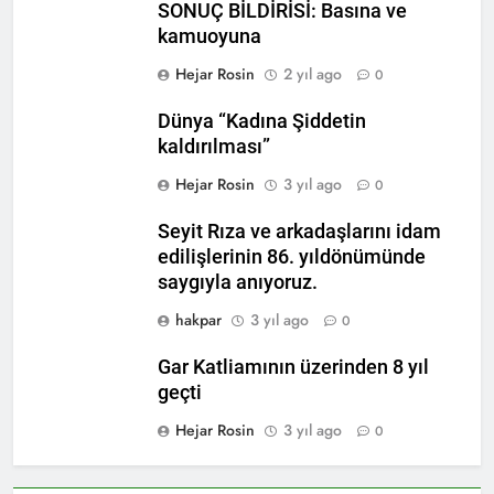
açıklamayı kamuoyu ile
SONUÇ BİLDİRİSİ: Basına ve
paylaşmayı kararlaştırdı.
kamuoyuna
BAŞTA KÜRT HALKI OLMAK
ÜZERE HERKESİN, MEŞRU
Hejar Rosin
2 yıl ago
0
HAKLARININ TESLİM
1 Yıl Ago
EDİLDİĞİ ADİL BİR DÜZEN
HAK-PAR, PDK-BAKUR, PSK,
UMUDUMUZU CANLI
Dünya “Kadına Şiddetin
PWK, Diyarbakır e Mardin’de
TUTARAK; RAMAZAN
kaldırılması”
Halepçe Soykırımı’nı Andılar:
1 Yıl Ago
BAYRAMINIZI
Halepçe Soykırımının
Ahmed el Şara ve Mazlum
KUTLUYORUZ!
Hejar Rosin
3 yıl ago
0
Yaraları, Ulusal Birlik ve
Abdi’nin imzaladığı
Kürdistan’ın Özgürlüğüyle
anlaşma, Kürtlerin kolektif
1 Yıl Ago
Seyit Rıza ve arkadaşlarını idam
Sarılabilir
haklarını içermiyor.
HAK-PAR Adana İl Kadın
edilişlerinin 86. yıldönümünde
Komisyonu 8 Mart Dünya
saygıyla anıyoruz.
Kadınlar gününü kutladı
1 Yıl Ago
hakpar
3 yıl ago
0
HAK-PAR Fransa Konferansı
Başarıyla Sonuçlandı
Gar Katliamının üzerinden 8 yıl
Düzgün KAPLAN; ‘PKK’ nin
1 Yıl Ago
feshi en başta Kürt halkının
geçti
BASINA VE KAMUOYUNA
yararına olacaktır.’
Eşitlik ve özgürlük
Hejar Rosin
3 yıl ago
0
mücadelesi veren tüm
1 Yıl Ago
kadınları selamlıyoruz
İZMİR’DE HAK.PAR, PSK
Bugün 8 Mart Dünya
ve PWK DEN YEREL İŞ