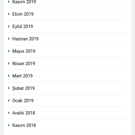
Kasım 2019
2 Yıl Ago
HAK-PAR Karataş ilçe
Ekim 2019
kongresi yapıldı
Eylül 2019
2 Yıl Ago
HAK-PAR Genel Başkanı
Haziran 2019
Düzgün Kaplan,
Mardin/Kızıltepe ilçesinde
2 Yıl Ago
bir dizi görüşmeler
Mayıs 2019
HAK-PAR Genel Başkanı
gerçekleştirdi.
Düzgün Kaplan, DOZ
Nisan 2019
Yayınevini Ziyaret Etti.
2 Yıl Ago
2 Yıl Ago
Mart 2019
DÜNYA KIZ ÇOCUKLARI
Şubat 2019
GÜNÜ KUTLU OLSUN
Ocak 2019
2 Yıl Ago
HAK-PAR Heyeti Van ve
Aralık 2018
Tatvan’ı ziyaret etti.
2 Yıl Ago
Kasım 2018
Gar Katliamının
üzerinden 9 yıl geçti