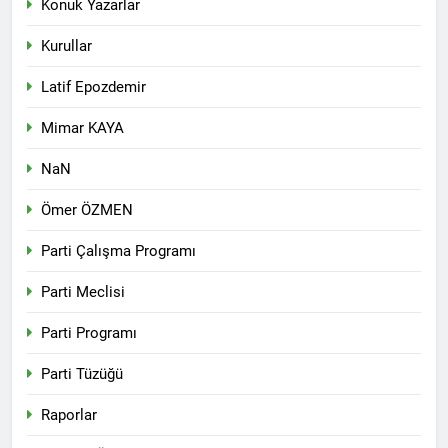
Konuk Yazarlar
vasiyeti yerine getirildi.
2 Yıl Ago
Kurullar
HAK-PARê serdana
Pine Caffe kir
Latif Epozdemir
2 Yıl Ago
HAK-PAR 10. OLAĞAN
Mimar KAYA
KONGRESİ SONUÇ
BİLDİRİSİ: Basına ve
NaN
2 Yıl Ago
kamuoyuna
HAK-PAR 10. OLAĞAN
Ömer ÖZMEN
KONGRESİ; Demokratik ve
sivil bir anayasayı birlikte
2 Yıl Ago
yapalım. HAK-PAR taraftır
Parti Çalışma Programı
HAK-PAR GENEL BAŞKANI
ve üzerine düşeni yapmaya
DÜZGÜN KAPLAN’IN
hazırdır.
Parti Meclisi
10.KONGRE KONUŞMASI
2 Yıl Ago
HAK-PAR 10 KONGRE
Parti Programı
KARARLARI
2 Yıl Ago
Parti Tüzüğü
2 Yıl Ago
Raporlar
HAK-PAR Karakoçan ilçe