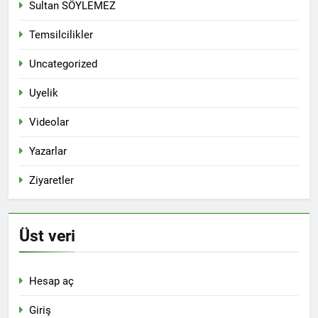
Sultan SÖYLEMEZ
başkanı Zeki Sarı’nın amcası,
Parti Meclisi üyemiz
2 Yıl Ago
Temsilcilikler
Siracettin Sarı ve HAK-PAR
KÜRT-KAV’ın Dersim’de
Avrupa dayanışma derneği
düzenlediği Dersim
üyesi Dirok Sarı’nın
Uncategorized
Tertelesi’nin yıldünümünü
2 Yıl Ago
amcaoğlu Av.Abdulkadir Sarı
anma konferansına, çok
DERSİM’DE GERÇEKLEŞEN
İstanbul’da vefat etmişti.
Uyelik
sayıda parti ve stk temsilcisi
SOYKIRIMIN YARALARI
katıldı.
87 YILDIR KANIYOR
2 Yıl Ago
Videolar
Hewler Valisi (Parezgahê
Hewlerê) Omid Xoşnav,
Yazarlar
Hewler Belediye Başkanı
2 Yıl Ago
(Serokê Şeredarîya
Ziyaretler
KAHROLSUN
Hewlerê) Karzan Abdulhadî
SÖMÜRGECİLİK/YAŞASIN
ve beraberindeki heyet, HAK-
ÖZGÜRLÜK YAŞASIN 1
2 Yıl Ago
PAR Diyarbakır il başkanlığını
MAYIS / BİJÎ 1 GÛLAN
DUYURU Hak ve
ziyaret etti.
Üst veri
Özgürlükler
Partisi(HAK-PAR)
2 Yıl Ago
10. Olağan Büyük
HAK-PAR Parti Meclisi; ‘Güçlü
Hesap aç
Kongresi
demokratik bir seçenek için el
25/05/2024
ele verelim’ HAK-PAR Parti
2 Yıl Ago
tarihinde saat
Giriş
Meclisi 6 Nisan 2024