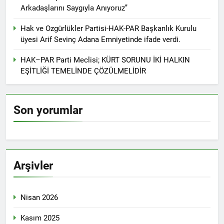
Günü’nü HAK-PAR Ankara il
Konferansı; Düzgün
Arkadaşlarını Saygıyla Anıyoruz’’
örgütü Kemal Burkay’ın
KAPLAN; Kürtler
1 Yıl Ago
verdiği konferansı ile kutladı.
gecikmeden ulusal talepleri
Hak ve Ozgürlükler Partisi-HAK-PAR Başkanlık Kurulu
HAK-PAR Heyeti, Kürdistan
etrafında birleşmeli
üyesi Arif Sevinç Adana Emniyetinde ifade verdi.
federe hükümeti Viyana
temsilciliğini ziyaret etti
1 Yıl Ago
HAK–PAR Parti Meclisi; KÜRT SORUNU İKİ HALKIN
HAK-PAR Heyeti Viyana 9.
EŞİTLİĞİ TEMELİNDE ÇÖZÜLMELİDİR
Bölge Belediye başkanı
Saya Ahmed ile görüştü
1 Yıl Ago
21 Şubat Dünya Anadil
Günü Kutlu Olsun;
Son yorumlar
Türkçenin yanı sıra, Kürtçe
1 Yıl Ago
de resmi dil olsun.
Büyük BEKO (Bekir
SAYDAM) yaşama veda
etti.
1 Yıl Ago
13 Şubat 1925
Arşivler
Sömürgeciliğe asla boyun
eğmeyeceklerini ilan eden
1 Yıl Ago
Şeyh Said ve 47 arkadaşını
13’ê Sibata 1925’an em Şêx
Nisan 2026
saygıyla anıyoruz
Seîd û 47 hevalên wî yên ku
gotin ew ê tu carî serî li ber
1 Yıl Ago
Kasım 2025
kolonyalîzmê netewînin bi