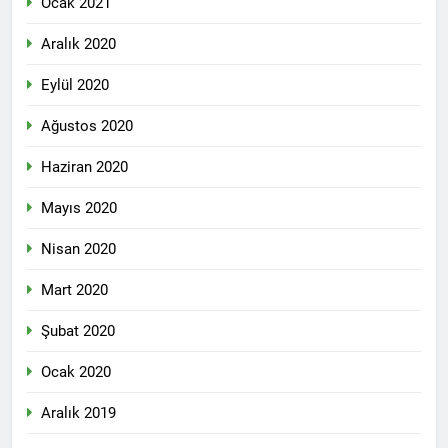
Ocak 2021
ÇÖZÜM “ VE ÇÖZÜMLEME
Aralık 2020
-1- SORUN OLAN
KÜRTLERİN VARLIĞI MI
2 Yıl Ago
Eylül 2020
HAK-PAR Avrupa
Koordinasyon Kurulu
Ağustos 2020
02.11.2024 tarihinde
2 Yıl Ago
Frankfurt’ta toplandı ve
DİAKURD /Diaspora Kürtleri
Haziran 2020
gündemindeki konuları
Konfederasyonunun Lozan
görüştü.
Antlaşması ve sonrasında
2 Yıl Ago
Mayıs 2020
Kürtlerin, ulus olmaktan
Diyarbakır HAK-PAR İl
kaynaklı kolektif haklarını
örgütü Dünya’ ve Türkiye’de
Nisan 2020
kullanamadıklarından
yaşanan son gelişmeler ile
2 Yıl Ago
hareketle, maruz kaldıkları
ilgili bugün ilk örgütü
Mart 2020
Kürt dili ve edebiyatı uzmani
uluslararası hukuka da aykırı
binasında basın toplantısı
Paris’teki Kürt Enstitüisü’nün
politikalara dikkat çeken
gerçekleştirdi.
Şubat 2020
kurucularından dilbilimci,
hukuki süreci destekliyoruz.
2 Yıl Ago
araştırmacı ve yazar
BAHÇELİ, ÖCALAN VE
Profesir Joyce Blau 92
Ocak 2020
KÜRT MESELESİ
yaşında yaşama veda etti.
ÜZERİNE
2 Yıl Ago
Aralık 2019
BAHÇELÎ, OCALAN Û
PİRSGİRÊKA KURD