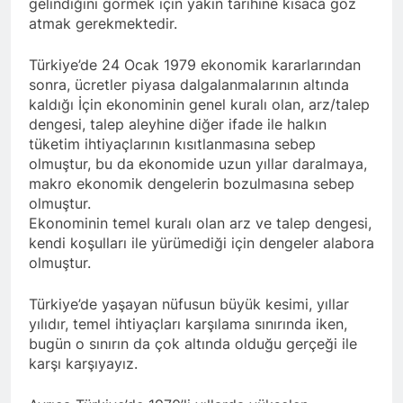
gelindiğini görmek için yakın tarihine kısaca göz
asla vaz geçmedi
MECLÎSA PARTİYA HAK-
atmak gerekmektedir.
PARê: Têkçûna heyî têkçûna
rê û polîtîkayên xelet in. Divê
1 Yıl Ago
Türkiye’de 24 Ocak 1979 ekonomik kararlarından
Kurd li dora polîtîkayên
YENİLEN YANLIŞ YOL VE
sonra, ücretler piyasa dalgalanmalarının altında
neteweyî yên rast bibin yek.
YÖNTEMLERDİR. KÜRTLER
kaldığı İçin ekonominin genel kuralı olan, arz/talep
DOĞRU, ULUSAL
1 Yıl Ago
dengesi, talep aleyhine diğer ifade ile halkın
POLİTİKALAR ETRAFINDA
HAK-PAR Genel Başkanı
tüketim ihtiyaçlarının kısıtlanmasına sebep
KENETLENMELİ
Düzgün Kaplan’ın Kurdistan
olmuştur, bu da ekonomide uzun yıllar daralmaya,
partileri Hak ve Özgürlükler
1 Yıl Ago
makro ekonomik dengelerin bozulmasına sebep
Partisi (HAK-PAR), Kürdistan
HAK-PAR MERKEZİ KADIN
olmuştur.
Demokrat Partisi – Türkiye
KOMİSYONU HEWLER’DE
Ekonominin temel kuralı olan arz ve talep dengesi,
(KDP-T), Kürdistan Sosyalist
ENKS Yİ ZİYARET ETTİ
1 Yıl Ago
Partisi (PSK) ve Kürdistan
kendi koşulları ile yürümediği için dengeler alabora
HAK-PAR KADIN HEYETİ
Yurtseverler Partisi
olmuştur.
HEWLER’DE HİZBÊN
(PWK)’nin ortaklaşa Van da
ZEHMETKEŞÊN
düzenledikleri çalıştayda
1 Yıl Ago
Türkiye’de yaşayan nüfusun büyük kesimi, yıllar
KURDİSTANÊ KADIN
yaptığı konuşma:
HAK-PAR KADIN HEYETİ
yılıdır, temel ihtiyaçları karşılama sınırında iken,
MECLİSİ ÜYELERİ İLE
ALAKAD’I ZİYARET ETTİ.
GÖRÜŞTÜ
bugün o sınırın da çok altında olduğu gerçeği ile
1 Yıl Ago
karşı karşıyayız.
HAK-PAR kadın komisyonu
üyesi Berin Eren