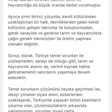
Günü’nü HAK-PAR Ankara il
Konferansı; Düzgün
hayvancılığa da büyük oranda darbe vurulmuştur.
örgütü Kemal Burkay’ın
KAPLAN; Kürtler
1 Yıl Ago
verdiği konferansı ile kutladı.
gecikmeden ulusal talepleri
HAK-PAR Heyeti, Kürdistan
Ayrıca yirmi birinci yüzyılda, kendi kültüründen
etrafında birleşmeli
federe hükümeti Viyana
uzaklaştırılan bir halk, derinliklerden gelen kendi
temsilciliğini ziyaret etti
1 Yıl Ago
kültürünü gelişen teknoloji ile buluşturmadan,
HAK-PAR Heyeti Viyana 9.
gerek sanayide ve gerekse tarım ve hayvancılıkta
Bölge Belediye başkanı
çağın gerekli teknolojileri ile üretim yapması
Saya Ahmed ile görüştü
1 Yıl Ago
olanaklı değildir.
21 Şubat Dünya Anadil
Günü Kutlu Olsun;
Sonuç olarak, Türkiye temel sorunları ile
Türkçenin yanı sıra, Kürtçe
1 Yıl Ago
yüzleşmeden, sanayi de olduğu gibi, tarım ve
de resmi dil olsun.
Büyük BEKO (Bekir
hayvancılık alanını da, verimli kaynak haline
SAYDAM) yaşama veda
getirememenin sancılarını yaşamaya devam
etti.
1 Yıl Ago
edecektir.
13 Şubat 1925
Sömürgeciliğe asla boyun
Temel sorunların çözümünü hayata geçirmesi ise,
eğmeyeceklerini ilan eden
1 Yıl Ago
ülkeyi yöneten siyasi erkin, ezberlerden
Şeyh Said ve 47 arkadaşını
13’ê Sibata 1925’an em Şêx
uzaklaşarak, Türkiye’de yaşayan bütün kesimlerin
saygıyla anıyoruz
Seîd û 47 hevalên wî yên ku
çıkarına olan, çözümsüzlüklerin arkasında
gotin ew ê tu carî serî li ber
1 Yıl Ago
saklanmadan, sorunları siyasi ranta
kolonyalîzmê netewînin bi