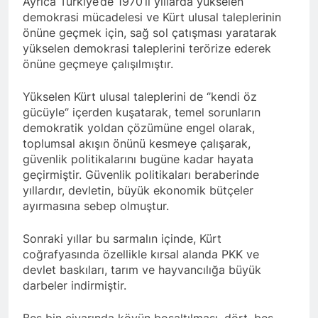
Ayrıca Türkiye’de 1970’li yıllarda yükselen
Kurdistan24 te Cemal
1 Yıl Ago
demokrasi mücadelesi ve Kürt ulusal taleplerinin
Batun’un konuğu oldu.
HAK-PAR PM üyesi
önüne geçmek için, sağ sol çatışması yaratarak
Siracettin Sarı; Almanya-
yükselen demokrasi taleplerini terörize ederek
Bottrop’da “Ortadoğu,
1 Yıl Ago
önüne geçmeye çalışılmıştır.
Kürtler ve Yeni Dönem
HAK-PAR pm üyesi
Stratejileri” üzerine bir
Seracettin Sarı, 06.04.2025
konferans verdi.
Yükselen Kürt ulusal taleplerini de ‘’kendi öz
tarihin de Almanya’nın
1 Yıl Ago
gücüyle‘’ içerden kuşatarak, temel sorunların
Bottrop kendinden sonra,
HAK-PAR Genel başkanı
Hamburg kentinde de
demokratik yoldan çözümüne engel olarak,
Meclise davet edildi.
”Ortadoğu, Kürtler ve Yeni
toplumsal akışın önünü kesmeye çalışarak,
1 Yıl Ago
Dönem Stratejileri” üzerine
güvenlik politikalarını bugüne kadar hayata
HAK-PAR Mardin ili
konferans serisine devam
geçirmiştir. Güvenlik politikaları beraberinde
Kızıltepe ilçe kongresi
etti.
yıllardır, devletin, büyük ekonomik bütçeler
yapıldı.
1 Yıl Ago
ayırmasına sebep olmuştur.
*Halkımızı kendi ulusal
talepleri etrafında
Sonraki yıllar bu sarmalın içinde, Kürt
birleşmeye çağırıyoruz.*
1 Yıl Ago
HAK-PAR Parti Meclisi 12
coğrafyasında özellikle kırsal alanda PKK ve
HAK-PAR Mersin il örgütü
Nisan 2025 tarihinde Ankara
devlet baskıları, tarım ve hayvancılığa büyük
Newrozu coşkulu bir
genel merkezde toplanarak
darbeler indirmiştir.
etkinlikle kutladı
1 Yıl Ago
gündemindeki konuları
görüştü ve aşağıdaki
1 Yıl Ago
Beş bin civarında köyün boşaltılması, dört, beş