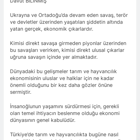
Davut BİLİNMİŞ
Barış ancak Kürt halkının
tarihinde gerçekleştirdiği
birinci oturumunda
meşru haklarının tanınması
toplantıya Genel Başkan
moderatör Ercan İlgin,
ile gerçekleşebilir. 1 EYLÜL
Düzgün Kaplan’da katıldı.
Ukrayna ve Ortadoğu’da devam eden savaş, terör
11 Ay Ago
konuşmacılar Yazar Ümit
DÜNYA BARIŞ GÜNÜ KUTLU
ve devletler üzerinden yaşatılan şiddetin altında
Hak ve Özgürlükler Partisi-
Fırat, Prf. Dr. Aziz Yağan ve
OLSUN
yatan gerçek, ekonomik çıkarlardır.
HAK-PAR Urfa ili SİVEREK
Doç. Dr. Bülent Küçük ülkede
ilçe kongresi yapıldı.
ve ortadoğu’da gelişen son
11 Ay Ago
süreci değerlendiren
Kimisi direkt savaşa girmeden piyonlar üzerinden
Hak ve Özgürlükler Partisi-
sunumlarını yaptılar.
HAK-PAR Heyeti, Hewler’de
bu savaşları verirken, kimisi direkt ulusal çıkarlar
KDP İran temsilciliğini
uğruna savaşın içinde yer almaktadır.
12 Ay Ago
ziyaret etti
HAK-PAR Heyeti
Hewler’de ENKS ile
Dünyadaki bu gelişmeler tarım ve hayvancılık
görüştü
12 Ay Ago
ekonomisinin uluslar ve halklar için ne kadar
HAK-PAR Heyeti Hewler’de
önemli olduğunu bir kez daha gözler önüne
KDP ALAKAD ile görüştü
sermiştir.
HAK-PAR Heyeti 25 ağustos
12 Ay Ago
2025’te Hewler’de KDP
HAK-PAR Başkanlık Kurulu;
İnsanoğlunun yaşamını sürdürmesi için, gerekli
ALAKAD ile görüştü
‘KÜRT HALKI HAK VE
olan temel ihtiyacın beslenme olduğu ekonomi
ÖZGÜRLÜK
12 Ay Ago
dünyasının genel kabulüdür.
MÜCADELESİNDEN ASLA
Lozan Antlaşması
VAZ GEÇMEYECEKTİR.’
üzerinden 102 yıl geçse de;
Türkiye’de tarım ve hayvancılıkta bugüne nasıl
Kürt milleti özgürlükten
1 Yıl Ago