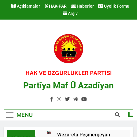
Skip
Açıklamalar
HAK-PAR
Haberler
Üyelik Formu
to
Arşiv
content
HAK VE ÖZGÜRLÜKLER PARTİSİ
Partîya Maf Û Azadîyan
MENU
Wezareta Pêşmergeyan