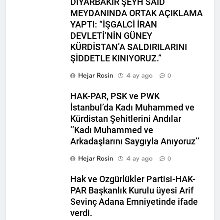
DİYARBAKIR ŞEYH SAİD
2 Yıl Ago
MEYDANINDA ORTAK AÇIKLAMA
HAK-PAR Genel başkanı
YAPTI: “İŞGALCİ İRAN
Düzgün Kaplan Diyarbakır
DEVLETİ’NİN GÜNEY
Kitap Fuarını Ziyaret etti
2 Yıl Ago
KÜRDİSTAN’A SALDIRILARINI
HAK-PAR Kırklareli
ŞİDDETLE KINIYORUZ.”
merkez ilçe teşkilatının 2.
Olağan kongresi yapıldı.
2 Yıl Ago
Hejar Rosin
4 ay ago
0
HAK-PAR PM üyesi Yıldız
TİMUR KDP Halkla İlişkiler
HAK-PAR, PSK ve PWK
Dairesi başkanı sayın Jivan
2 Yıl Ago
İstanbul’da Kadı Muhammed ve
Rozhbayani ile görüştü.
HAK-PAR heyeti, Hewler
Kürdistan Şehitlerini Andılar
de Kanal Kurd’u ziyaret
‘’Kadı Muhammed ve
etti
2 Yıl Ago
Arkadaşlarını Saygıyla Anıyoruz’’
HAK-PAR HEYETİ, SURİYE
KÜRT ULUSAL MECLİSİ
Hejar Rosin
4 ay ago
0
ENKS BÜROSUNU ZİYARET
2 Yıl Ago
ETTİ.
Hak ve Ozgürlükler Partisi-HAK-
Hak ve Özgürlükler Partisi
(HAK-PAR) Tunceli ili
PAR Başkanlık Kurulu üyesi Arif
Pertek ilçesinin 2. Olağan
Sevinç Adana Emniyetinde ifade
2 Yıl Ago
kongresi yapıldı.
verdi.
2 Yıl Ago