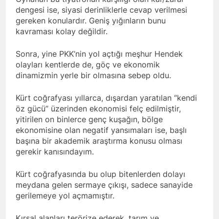
kadınlar günü.
BİRLİĞİ
dengesi ise, siyasi derinliklerle cevap verilmesi
1 Yıl Ago
gereken konulardır. Geniş yığınların bunu
HAK-PAR Hewler temsilcisi
kavraması kolay değildir.
Mehmet Şirin Timur; HAK-
PAR heyetine gösterilen ilgi
1 Yıl Ago
için teşekkür ediyoruz.
Sonra, yine PKK’nin yol açtığı meşhur Hendek
HAK-PAR BAŞKANLIK
olayları kentlerde de, göç ve ekonomik
KURULU; ‘Kürt meselesi
PKK den ibaret değildir.’
dinamizmin yerle bir olmasına sebep oldu.
1 Yıl Ago
*HAK-PAR Genel başkanı
Düzgün KAPLAN,* *Erbil’de
Kürt coğrafyası yıllarca, dışardan yaratılan ‘’kendi
RUDAW’ın düzenlediği
öz gücü’’ üzerinden ekonomisi felç edilmiştir,
1 Yıl Ago
“Ortadoğu’nun Geleceğinde
yitirilen on binlerce genç kuşağın, bölge
HAK-PAR Genel Başkanı
Belirsizlikler” Formuna
Düzgün Kaplan “Hewler
ekonomisine olan negatif yansımaları ise, başlı
katıldı*
Ortadoğu’nun politik
başına bir akademik araştırma konusu olması
1 Yıl Ago
merkezine dönüşmektedir”
gerekir kanısındayım.
HAK-PAR, PSK VE PWK
İZMİR’İN KONAK
MEYDANINDA ORTAK
1 Yıl Ago
Kürt coğrafyasında bu olup bitenlerden dolayı
BASIN AÇIKLAMASI YAPTI
Dünya Anadil Günü’nde HAK-
meydana gelen sermaye çıkışı, sadece sanayide
PAR’ın eski genel başkanı
gerilemeye yol açmamıştır.
sayın Kemal Burkay’dan
1 Yıl Ago
konferans Dünya Anadil
HAK-PAR Viyana
Kırsal alanları terörize ederek, tarım ve