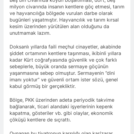
açıklamayı kamuoyu ile
milyon civarında insanın kentlere göç etmesi, tarım
paylaşmayı kararlaştırdı.
BAŞTA KÜRT HALKI OLMAK
ve hayvancılığa bölgede vurulan darbe olarak
ÜZERE HERKESİN, MEŞRU
bugünleri yaşatmıştır. Hayvancılık ve tarım kırsal
HAKLARININ TESLİM
1 Yıl Ago
kesim üzerinden yürütülen alan olduğunu da
EDİLDİĞİ ADİL BİR DÜZEN
HAK-PAR, PDK-BAKUR, PSK,
UMUDUMUZU CANLI
unutmamak lazım.
PWK, Diyarbakır e Mardin’de
TUTARAK; RAMAZAN
Halepçe Soykırımı’nı Andılar:
1 Yıl Ago
BAYRAMINIZI
Doksanlı yıllarda faili meçhul cinayetler, akabinde
Halepçe Soykırımının
Ahmed el Şara ve Mazlum
KUTLUYORUZ!
Yaraları, Ulusal Birlik ve
şiddet ortamının kentlere taşınması, ikibinli yıllara
Abdi’nin imzaladığı
Kürdistan’ın Özgürlüğüyle
kadar Kürt coğrafyasında güvenlik ve çok farklı
anlaşma, Kürtlerin kolektif
1 Yıl Ago
Sarılabilir
sebeplerle, büyük oranda sermaye göçünün
haklarını içermiyor.
HAK-PAR Adana İl Kadın
yaşanmasına sebep olmuştur. Sermayenin ‘’dini
Komisyonu 8 Mart Dünya
imanı yoktur‘’ ve güvenli ortam ister sözü, genel
Kadınlar gününü kutladı
1 Yıl Ago
kabul görmüş bir gerçekliktir.
HAK-PAR Fransa Konferansı
Başarıyla Sonuçlandı
Bölge, PKK üzerinden adeta periyodik takvime
Düzgün KAPLAN; ‘PKK’ nin
1 Yıl Ago
feshi en başta Kürt halkının
bağlanarak, ticari alandaki işyerlerinin kepenk
BASINA VE KAMUOYUNA
yararına olacaktır.’
kapatma, gösteriler vb. gibi olaylar, ekonomik
Eşitlik ve özgürlük
çöküşü kentlere de sıçrattı.
mücadelesi veren tüm
1 Yıl Ago
kadınları selamlıyoruz
İZMİR’DE HAK.PAR, PSK
Bugün 8 Mart Dünya
Oynanan bu tiyatronun karşılığı olan kar/zarar
ve PWK DEN YEREL İŞ