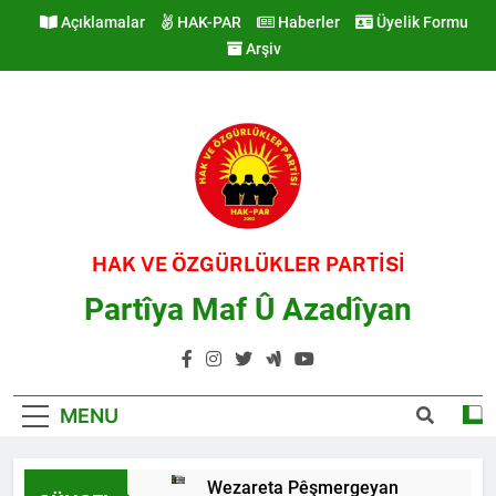
Skip
Açıklamalar
HAK-PAR
Haberler
Üyelik Formu
to
Arşiv
content
HAK VE ÖZGÜRLÜKLER PARTİSİ
Partîya Maf Û Azadîyan
MENU
Wezareta Pêşmergeyan