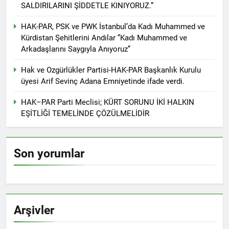
kadınlar günü.
SALDIRILARINI ŞİDDETLE KINIYORUZ.”
BİRLİĞİ
1 Yıl Ago
HAK-PAR Hewler temsilcisi
HAK-PAR, PSK ve PWK İstanbul’da Kadı Muhammed ve
Mehmet Şirin Timur; HAK-
Kürdistan Şehitlerini Andılar ‘’Kadı Muhammed ve
PAR heyetine gösterilen ilgi
1 Yıl Ago
Arkadaşlarını Saygıyla Anıyoruz’’
için teşekkür ediyoruz.
HAK-PAR BAŞKANLIK
KURULU; ‘Kürt meselesi
Hak ve Ozgürlükler Partisi-HAK-PAR Başkanlık Kurulu
PKK den ibaret değildir.’
1 Yıl Ago
üyesi Arif Sevinç Adana Emniyetinde ifade verdi.
*HAK-PAR Genel başkanı
Düzgün KAPLAN,* *Erbil’de
HAK–PAR Parti Meclisi; KÜRT SORUNU İKİ HALKIN
RUDAW’ın düzenlediği
1 Yıl Ago
EŞİTLİĞİ TEMELİNDE ÇÖZÜLMELİDİR
“Ortadoğu’nun Geleceğinde
HAK-PAR Genel Başkanı
Belirsizlikler” Formuna
Düzgün Kaplan “Hewler
katıldı*
Ortadoğu’nun politik
1 Yıl Ago
Son yorumlar
merkezine dönüşmektedir”
HAK-PAR, PSK VE PWK
İZMİR’İN KONAK
MEYDANINDA ORTAK
1 Yıl Ago
BASIN AÇIKLAMASI YAPTI
Dünya Anadil Günü’nde HAK-
PAR’ın eski genel başkanı
Arşivler
sayın Kemal Burkay’dan
1 Yıl Ago
konferans Dünya Anadil
HAK-PAR Viyana