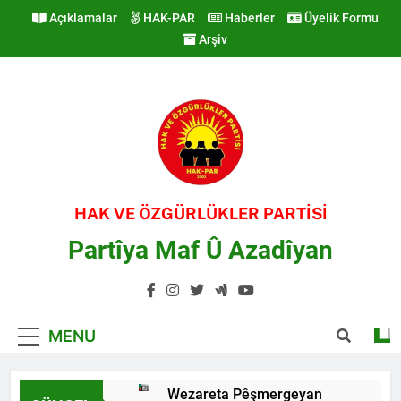
Skip
Açıklamalar
HAK-PAR
Haberler
Üyelik Formu
to
Arşiv
content
HAK VE ÖZGÜRLÜKLER PARTİSİ
Partîya Maf Û Azadîyan
MENU
Wezareta Pêşmergeyan