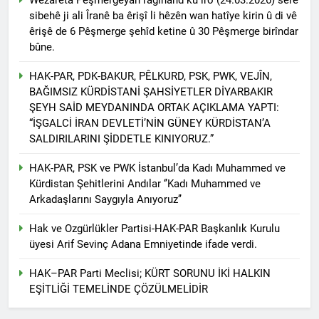
Di 79emîn salvegera
rêzdarî bi bîr tînin.
sibehê ji ali Îranê ba êrişî li hêzên wan hatîye kirin û di vê
ragihandina wê de
êrişê de 6 Pêşmerge şehîd ketine û 30 Pêşmerge birîndar
KOMARA MEHABADÊ
2 Yıl Ago
RONAHÎ DIDE ME
bûne.
İlan edilişinin 79. yıl
dönümünde MAHABAD
HAK-PAR, PDK-BAKUR, PÊLKURD, PSK, PWK, VEJÎN,
KÜRDİSTAN CUMHURİYETİ
2 Yıl Ago
BAĞIMSIZ KÜRDİSTANİ ŞAHSİYETLER DİYARBAKIR
IŞIK SAÇMAYA DEVAM
HAK-PAR Genel başkanı
EDİYOR
ŞEYH SAİD MEYDANINDA ORTAK AÇIKLAMA YAPTI:
Düzgün Kaplan ENKS
“İŞGALCİ İRAN DEVLETİ’NİN GÜNEY KÜRDİSTAN’A
başkanı Mihemed İsmail ile
2 Yıl Ago
SALDIRILARINI ŞİDDETLE KINIYORUZ.”
telefonda görüştü.
Hak ve Özgürlükler Partisi
HAK-PAR Parti Meclisi 11
HAK-PAR, PSK ve PWK İstanbul’da Kadı Muhammed ve
Ocak 2025 tarihinde Ankara
2 Yıl Ago
Kürdistan Şehitlerini Andılar ‘’Kadı Muhammed ve
Genel Merkez’de toplandı.
Necati TANK Erzincan-
Arkadaşlarını Saygıyla Anıyoruz’’
Balıbey Köyünde toprağa
verildi
2 Yıl Ago
Hak ve Ozgürlükler Partisi-HAK-PAR Başkanlık Kurulu
HAK-PAR Suriye Kürt Ulusal
üyesi Arif Sevinç Adana Emniyetinde ifade verdi.
Konseyi (ENKS)
başkanlığına seçilen
2 Yıl Ago
HAK–PAR Parti Meclisi; KÜRT SORUNU İKİ HALKIN
Mihemed İsmail’i kutladı.
Yeni yıl halkımıza ve tüm
EŞİTLİĞİ TEMELİNDE ÇÖZÜLMELİDİR
dünyaya özgürlük ve barış
getirsin
2 Yıl Ago