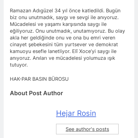
Kurdistan24 te Cemal
1 Yıl Ago
Batun’un konuğu oldu.
Ramazan Adıgüzel 34 yıl önce katledildi. Bugün
HAK-PAR PM üyesi
Siracettin Sarı; Almanya-
biz onu unutmadık, saygı ve sevgi ile anıyoruz.
Bottrop’da “Ortadoğu,
Mücadelesi ve yaşamı karşısında saygı ile
1 Yıl Ago
Kürtler ve Yeni Dönem
eğiliyoruz. Onu unutmadık, unutamıyoruz. Bu olay
HAK-PAR pm üyesi
Stratejileri” üzerine bir
Seracettin Sarı, 06.04.2025
akla her geldiğinde onu ve ona bu emri veren
konferans verdi.
tarihin de Almanya’nın
cinayet şebekesini tüm yurtsever ve demokrat
1 Yıl Ago
Bottrop kendinden sonra,
kamuoyu esefle lanetliyor. Elî Xoce’yi saygı ile
HAK-PAR Genel başkanı
Hamburg kentinde de
Meclise davet edildi.
anıyoruz. Anıları ve mücadelesi yolumuza ışık
”Ortadoğu, Kürtler ve Yeni
tutuyor.
1 Yıl Ago
Dönem Stratejileri” üzerine
HAK-PAR Mardin ili
konferans serisine devam
Kızıltepe ilçe kongresi
etti.
HAK-PAR BASIN BÜROSU
yapıldı.
1 Yıl Ago
*Halkımızı kendi ulusal
About Post Author
talepleri etrafında
birleşmeye çağırıyoruz.*
1 Yıl Ago
HAK-PAR Parti Meclisi 12
Hejar Rosin
HAK-PAR Mersin il örgütü
Nisan 2025 tarihinde Ankara
Newrozu coşkulu bir
genel merkezde toplanarak
etkinlikle kutladı
1 Yıl Ago
gündemindeki konuları
See author's posts
görüştü ve aşağıdaki
1 Yıl Ago