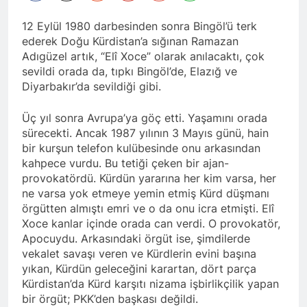
asla vaz geçmedi
MECLÎSA PARTİYA HAK-
12 Eylül 1980 darbesinden sonra Bingöl’ü terk
PARê: Têkçûna heyî têkçûna
rê û polîtîkayên xelet in. Divê
ederek Doğu Kürdistan’a sığınan Ramazan
1 Yıl Ago
Kurd li dora polîtîkayên
Adıgüzel artık, “Elî Xoce” olarak anılacaktı, çok
YENİLEN YANLIŞ YOL VE
neteweyî yên rast bibin yek.
sevildi orada da, tıpkı Bingöl’de, Elazığ ve
YÖNTEMLERDİR. KÜRTLER
DOĞRU, ULUSAL
Diyarbakır’da sevildiği gibi.
1 Yıl Ago
POLİTİKALAR ETRAFINDA
HAK-PAR Genel Başkanı
KENETLENMELİ
Düzgün Kaplan’ın Kurdistan
Üç yıl sonra Avrupa’ya göç etti. Yaşamını orada
partileri Hak ve Özgürlükler
sürecekti. Ancak 1987 yılının 3 Mayıs günü, hain
1 Yıl Ago
Partisi (HAK-PAR), Kürdistan
bir kurşun telefon kulübesinde onu arkasından
HAK-PAR MERKEZİ KADIN
Demokrat Partisi – Türkiye
KOMİSYONU HEWLER’DE
kahpece vurdu. Bu tetiği çeken bir ajan-
(KDP-T), Kürdistan Sosyalist
ENKS Yİ ZİYARET ETTİ
provokatördü. Kürdün yararına her kim varsa, her
1 Yıl Ago
Partisi (PSK) ve Kürdistan
ne varsa yok etmeye yemin etmiş Kürd düşmanı
HAK-PAR KADIN HEYETİ
Yurtseverler Partisi
HEWLER’DE HİZBÊN
örgütten almıştı emri ve o da onu icra etmişti. Elî
(PWK)’nin ortaklaşa Van da
ZEHMETKEŞÊN
düzenledikleri çalıştayda
Xoce kanlar içinde orada can verdi. O provokatör,
1 Yıl Ago
KURDİSTANÊ KADIN
yaptığı konuşma:
Apocuydu. Arkasındaki örgüt ise, şimdilerde
HAK-PAR KADIN HEYETİ
MECLİSİ ÜYELERİ İLE
ALAKAD’I ZİYARET ETTİ.
vekalet savaşı veren ve Kürdlerin evini başına
GÖRÜŞTÜ
yıkan, Kürdün geleceğini karartan, dört parça
1 Yıl Ago
Kürdistan’da Kürd karşıtı nizama işbirlikçilik yapan
HAK-PAR kadın komisyonu
üyesi Berin Eren
bir örgüt; PKK’den başkası değildi.