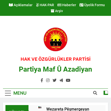
Skip
Açıklamalar
HAK-PAR
Haberler
Üyelik Formu
to
Arşiv
content
HAK VE ÖZGÜRLÜKLER PARTİSİ
Partîya Maf Û Azadîyan
MENU
Wezareta Pêşmergeyan