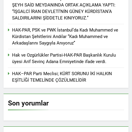
Günü’nü HAK-PAR Ankara il
Konferansı; Düzgün
ŞEYH SAİD MEYDANINDA ORTAK AÇIKLAMA YAPTI:
örgütü Kemal Burkay’ın
KAPLAN; Kürtler
1 Yıl Ago
“İŞGALCİ İRAN DEVLETİ’NİN GÜNEY KÜRDİSTAN’A
verdiği konferansı ile kutladı.
gecikmeden ulusal talepleri
HAK-PAR Heyeti, Kürdistan
SALDIRILARINI ŞİDDETLE KINIYORUZ.”
etrafında birleşmeli
federe hükümeti Viyana
temsilciliğini ziyaret etti
HAK-PAR, PSK ve PWK İstanbul’da Kadı Muhammed ve
1 Yıl Ago
Kürdistan Şehitlerini Andılar ‘’Kadı Muhammed ve
HAK-PAR Heyeti Viyana 9.
Bölge Belediye başkanı
Arkadaşlarını Saygıyla Anıyoruz’’
Saya Ahmed ile görüştü
1 Yıl Ago
Hak ve Ozgürlükler Partisi-HAK-PAR Başkanlık Kurulu
21 Şubat Dünya Anadil
üyesi Arif Sevinç Adana Emniyetinde ifade verdi.
Günü Kutlu Olsun;
Türkçenin yanı sıra, Kürtçe
1 Yıl Ago
de resmi dil olsun.
HAK–PAR Parti Meclisi; KÜRT SORUNU İKİ HALKIN
Büyük BEKO (Bekir
EŞİTLİĞİ TEMELİNDE ÇÖZÜLMELİDİR
SAYDAM) yaşama veda
etti.
1 Yıl Ago
13 Şubat 1925
Sömürgeciliğe asla boyun
Son yorumlar
eğmeyeceklerini ilan eden
1 Yıl Ago
Şeyh Said ve 47 arkadaşını
13’ê Sibata 1925’an em Şêx
saygıyla anıyoruz
Seîd û 47 hevalên wî yên ku
gotin ew ê tu carî serî li ber
1 Yıl Ago
kolonyalîzmê netewînin bi