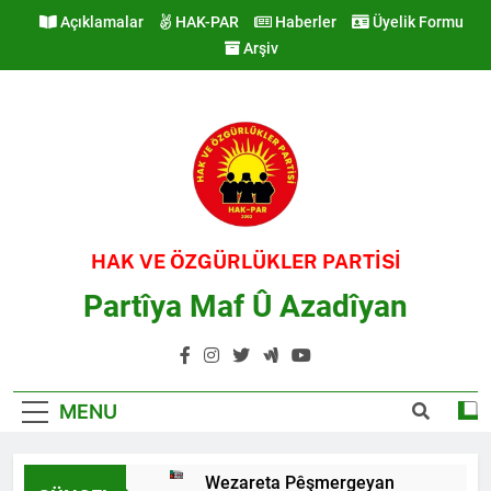
Skip
Açıklamalar
HAK-PAR
Haberler
Üyelik Formu
to
Arşiv
content
HAK VE ÖZGÜRLÜKLER PARTİSİ
Partîya Maf Û Azadîyan
MENU
Wezareta Pêşmergeyan