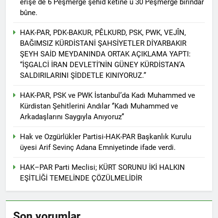
êrişê de 6 Pêşmerge şehîd ketine û 30 Pêşmerge birîndar
asla vaz geçmedi
MECLÎSA PARTİYA HAK-
bûne.
PARê: Têkçûna heyî têkçûna
rê û polîtîkayên xelet in. Divê
1 Yıl Ago
HAK-PAR, PDK-BAKUR, PÊLKURD, PSK, PWK, VEJÎN,
Kurd li dora polîtîkayên
YENİLEN YANLIŞ YOL VE
BAĞIMSIZ KÜRDİSTANİ ŞAHSİYETLER DİYARBAKIR
neteweyî yên rast bibin yek.
YÖNTEMLERDİR. KÜRTLER
ŞEYH SAİD MEYDANINDA ORTAK AÇIKLAMA YAPTI:
DOĞRU, ULUSAL
1 Yıl Ago
“İŞGALCİ İRAN DEVLETİ’NİN GÜNEY KÜRDİSTAN’A
POLİTİKALAR ETRAFINDA
HAK-PAR Genel Başkanı
SALDIRILARINI ŞİDDETLE KINIYORUZ.”
KENETLENMELİ
Düzgün Kaplan’ın Kurdistan
partileri Hak ve Özgürlükler
1 Yıl Ago
HAK-PAR, PSK ve PWK İstanbul’da Kadı Muhammed ve
Partisi (HAK-PAR), Kürdistan
HAK-PAR MERKEZİ KADIN
Kürdistan Şehitlerini Andılar ‘’Kadı Muhammed ve
Demokrat Partisi – Türkiye
KOMİSYONU HEWLER’DE
Arkadaşlarını Saygıyla Anıyoruz’’
(KDP-T), Kürdistan Sosyalist
ENKS Yİ ZİYARET ETTİ
1 Yıl Ago
Partisi (PSK) ve Kürdistan
Hak ve Ozgürlükler Partisi-HAK-PAR Başkanlık Kurulu
HAK-PAR KADIN HEYETİ
Yurtseverler Partisi
HEWLER’DE HİZBÊN
üyesi Arif Sevinç Adana Emniyetinde ifade verdi.
(PWK)’nin ortaklaşa Van da
ZEHMETKEŞÊN
düzenledikleri çalıştayda
1 Yıl Ago
KURDİSTANÊ KADIN
yaptığı konuşma:
HAK–PAR Parti Meclisi; KÜRT SORUNU İKİ HALKIN
HAK-PAR KADIN HEYETİ
MECLİSİ ÜYELERİ İLE
EŞİTLİĞİ TEMELİNDE ÇÖZÜLMELİDİR
ALAKAD’I ZİYARET ETTİ.
GÖRÜŞTÜ
1 Yıl Ago
HAK-PAR kadın komisyonu
üyesi Berin Eren
Son yorumlar