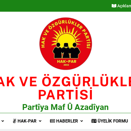
Açıkla
AK VE ÖZGÜRLÜKL
PARTİSİ
Partîya Maf Û Azadîyan
HAK-PAR
HABERLER
ÜYELIK FORMU