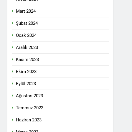
 selamlıyoruz Bugün 8 Mart Dünya
Mart 2024
Şubat 2024
Ocak 2024
ilgi için teşekkür ediyoruz.
Aralık 2023
Kasım 2023
tadoğu’nun Geleceğinde Belirsizlikler”
Ekim 2023
Eylül 2023
ezine dönüşmektedir”
Ağustos 2023
KLAMASI YAPTI
Temmuz 2023
 konferans Dünya Anadil Günü’nü HAK-
Haziran 2023