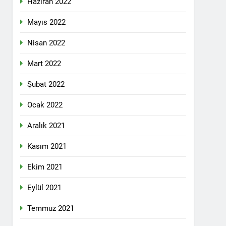
Haziran 2022
lefonda görüştü.
Mayıs 2022
Nisan 2022
nkara Genel Merkez’de toplandı.
Mart 2022
Şubat 2022
mail’i kutladı.
Ocak 2022
Aralık 2021
Kasım 2021
Ekim 2021
YOLLARLA VE DİYALOĞLA ÇÖZÜLMELİDİR
Eylül 2021
dından, 23 Aralık 2024 tarihinde saat
 genel başkanı Bayram Bozyel’in açılış
Temmuz 2021
ürkçesini ise HAK-PAR Genel başkan