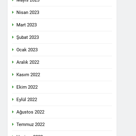
Mayıs 2023
pleri etrafında birleşmeli
Nisan 2023
Mart 2023
Şubat 2023
Ocak 2023
i dil olsun.
Aralık 2022
Kasım 2022
id ve 47 arkadaşını saygıyla anıyoruz
Ekim 2022
î li ber kolonyalîzmê netewînin bi rêzdarî
Eylül 2022
Ağustos 2022
E ME
Temmuz 2022
ŞIK SAÇMAYA DEVAM EDİYOR