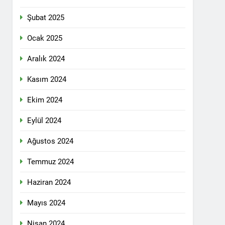
n ili Kızıltepe ilçe kongresi yapıldı.
Şubat 2025
ti Meclisi 12 Nisan 2025 tarihinde Ankara
ı kamuoyu ile paylaşmayı kararlaştırdı.
Ocak 2025
Aralık 2024
1 Yıl Ago
Kasım 2024
DİLDİĞİ ADİL BİR DÜZEN UMUDUMUZU
Ekim 2024
dılar: Halepçe Soykırımının Yaraları,
Eylül 2024
Ağustos 2024
larını içermiyor.
Temmuz 2024
Haziran 2024
feshi en başta Kürt halkının yararına
Mayıs 2024
Nisan 2024