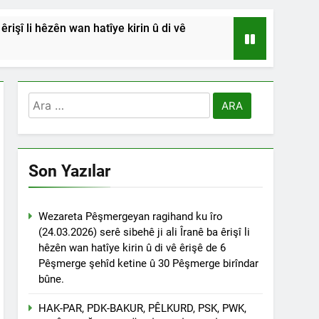
işî li hêzên wan hatîye kirin û di vê
HSİYETLER DİYARBAKIR ŞEYH SAİD
RDİSTAN’A SALDIRILARINI ŞİDDETLE
Arama:
Andılar ‘’Kadı Muhammed ve
Son Yazılar
na Emniyetinde ifade verdi.
ÇÖZÜLMELİDİR
Wezareta Pêşmergeyan ragihand ku îro
(24.03.2026) serê sibehê ji ali Îranê ba êrişî li
tif haklarından vaz geçmesini isteyenlere
hêzên wan hatîye kirin û di vê êrişê de 6
 toplantıya Genel Başkan Düzgün Kaplan’da
Pêşmerge şehîd ketine û 30 Pêşmerge birîndar
bûne.
esinde” konferansının birinci oturumunda
 Dr. Bülent Küçük ülkede ve ortadoğu’da
HAK-PAR, PDK-BAKUR, PÊLKURD, PSK, PWK,