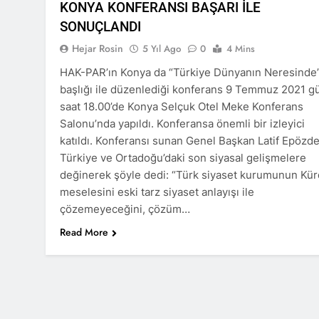
KONYA KONFERANSI BAŞARI İLE
Barış ancak 
SONUÇLANDI
11 Ay Ago
Hejar Rosin
5 Yıl Ago
0
4 Mins
Hak ve Özgürl
11 Ay Ago
HAK-PAR’ın Konya da “Türkiye Dünyanın Neresinde
Hak ve Özgürl
başlığı ile düzenlediği konferans 9 Temmuz 2021 g
11 Ay Ago
saat 18.00’de Konya Selçuk Otel Meke Konferans
HAK-PAR Heye
Salonu’nda yapıldı. Konferansa önemli bir izleyici
11 Ay Ago
katıldı. Konferansı sunan Genel Başkan Latif Epözd
HAK-PAR Heye
Türkiye ve Ortadoğu’daki son siyasal gelişmelere
görüştü
değinerek şöyle dedi: “Türk siyaset kurumunun Kür
12 Ay Ago
meselesini eski tarz siyaset anlayışı ile
HAK-PAR Baş
çözemeyeceğini, çözüm…
12 Ay Ago
Read More
Lozan Antlaşm
1 Yıl Ago
MECLÎSA PARTİY
yên rast bibin 
1 Yıl Ago