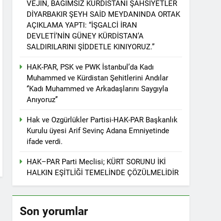
VEJÎN, BAĞIMSIZ KÜRDİSTANİ ŞAHSİYETLER
r. 1 EYLÜL DÜNYA BARIŞ GÜNÜ KUTLU OLSUN
DİYARBAKIR ŞEYH SAİD MEYDANINDA ORTAK
AÇIKLAMA YAPTI: “İŞGALCİ İRAN
DEVLETİ’NİN GÜNEY KÜRDİSTAN’A
SALDIRILARINI ŞİDDETLE KINIYORUZ.”
ziyaret etti
HAK-PAR, PSK ve PWK İstanbul’da Kadı
Muhammed ve Kürdistan Şehitlerini Andılar
‘’Kadı Muhammed ve Arkadaşlarını Saygıyla
Anıyoruz’’
tos 2025’te Hewler’de KDP ALAKAD ile
Hak ve Ozgürlükler Partisi-HAK-PAR Başkanlık
Kurulu üyesi Arif Sevinç Adana Emniyetinde
İNDEN ASLA VAZ GEÇMEYECEKTİR.’
ifade verdi.
HAK–PAR Parti Meclisi; KÜRT SORUNU İKİ
 vaz geçmedi
HALKIN EŞİTLİĞİ TEMELİNDE ÇÖZÜLMELİDİR
Divê Kurd li dora polîtîkayên neteweyî
Son yorumlar