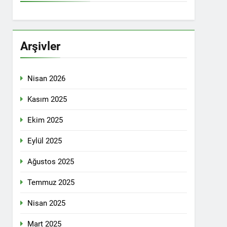
İTİKALAR ETRAFINDA KENETLENMELİ
Partisi (HAK-PAR), Kürdistan Demokrat
rler Partisi (PWK)’nin ortaklaşa Van da
Arşivler
Nisan 2026
KADIN MECLİSİ ÜYELERİ İLE GÖRÜŞTÜ
Kasım 2025
Ekim 2025
konuğu oldu.
Eylül 2025
Ağustos 2025
Yeni Dönem Stratejileri” üzerine bir
Temmuz 2025
kendinden sonra, Hamburg kentinde de
Nisan 2025
etti.
Mart 2025