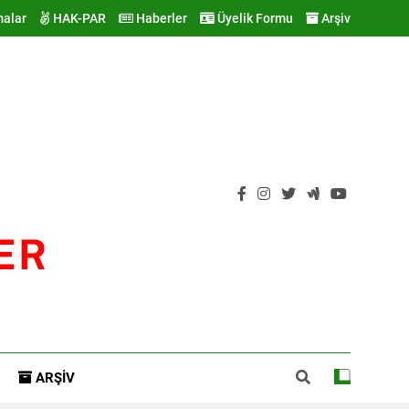
malar
HAK-PAR
Haberler
Üyelik Formu
Arşiv
ER
ARŞIV