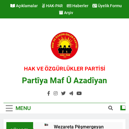
Skip
Açıklamalar
HAK-PAR
Haberler
Üyelik Formu
to
Arşiv
content
HAK VE ÖZGÜRLÜKLER PARTİSİ
Partîya Maf Û Azadîyan
MENU
Wezareta Pêşmergeyan