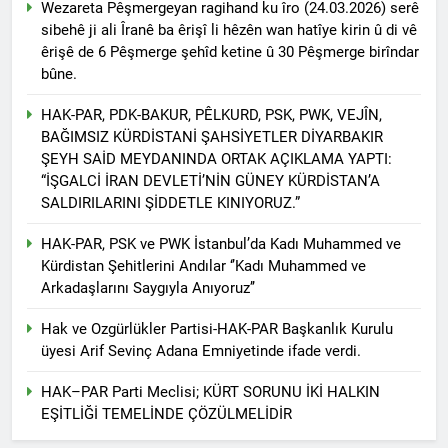
Wezareta Pêşmergeyan ragihand ku îro (24.03.2026) serê
asla vaz geçmedi
MECLÎSA PARTİYA HAK-
sibehê ji ali Îranê ba êrişî li hêzên wan hatîye kirin û di vê
PARê: Têkçûna heyî têkçûna
êrişê de 6 Pêşmerge şehîd ketine û 30 Pêşmerge birîndar
rê û polîtîkayên xelet in. Divê
1 Yıl Ago
bûne.
Kurd li dora polîtîkayên
YENİLEN YANLIŞ YOL VE
neteweyî yên rast bibin yek.
YÖNTEMLERDİR. KÜRTLER
HAK-PAR, PDK-BAKUR, PÊLKURD, PSK, PWK, VEJÎN,
DOĞRU, ULUSAL
1 Yıl Ago
BAĞIMSIZ KÜRDİSTANİ ŞAHSİYETLER DİYARBAKIR
POLİTİKALAR ETRAFINDA
HAK-PAR Genel Başkanı
ŞEYH SAİD MEYDANINDA ORTAK AÇIKLAMA YAPTI:
KENETLENMELİ
Düzgün Kaplan’ın Kurdistan
“İŞGALCİ İRAN DEVLETİ’NİN GÜNEY KÜRDİSTAN’A
partileri Hak ve Özgürlükler
1 Yıl Ago
SALDIRILARINI ŞİDDETLE KINIYORUZ.”
Partisi (HAK-PAR), Kürdistan
HAK-PAR MERKEZİ KADIN
Demokrat Partisi – Türkiye
KOMİSYONU HEWLER’DE
HAK-PAR, PSK ve PWK İstanbul’da Kadı Muhammed ve
(KDP-T), Kürdistan Sosyalist
ENKS Yİ ZİYARET ETTİ
1 Yıl Ago
Partisi (PSK) ve Kürdistan
Kürdistan Şehitlerini Andılar ‘’Kadı Muhammed ve
HAK-PAR KADIN HEYETİ
Yurtseverler Partisi
Arkadaşlarını Saygıyla Anıyoruz’’
HEWLER’DE HİZBÊN
(PWK)’nin ortaklaşa Van da
ZEHMETKEŞÊN
düzenledikleri çalıştayda
1 Yıl Ago
Hak ve Ozgürlükler Partisi-HAK-PAR Başkanlık Kurulu
KURDİSTANÊ KADIN
yaptığı konuşma:
HAK-PAR KADIN HEYETİ
üyesi Arif Sevinç Adana Emniyetinde ifade verdi.
MECLİSİ ÜYELERİ İLE
ALAKAD’I ZİYARET ETTİ.
GÖRÜŞTÜ
HAK–PAR Parti Meclisi; KÜRT SORUNU İKİ HALKIN
1 Yıl Ago
EŞİTLİĞİ TEMELİNDE ÇÖZÜLMELİDİR
HAK-PAR kadın komisyonu
üyesi Berin Eren