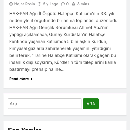
asla vaz geçmedi
Hejar Rosin
5 yıl ago
0
3 mins
MECLÎSA PARTİYA HAK-
PARê: Têkçûna heyî têkçûna
HAK-PAR Ağrı İl Örgütü Halepçe Katliamı’nın 33. yılı
rê û polîtîkayên xelet in. Divê
1 Yıl Ago
nedeniyle il örgütünde bir anma toplantısı düzenledi.
Kurd li dora polîtîkayên
YENİLEN YANLIŞ YOL VE
HAK-PAR Ağrı Gençlik Sorumlusu Ahmet Aba’nın
neteweyî yên rast bibin yek.
YÖNTEMLERDİR. KÜRTLER
yaptığı açıklamada, Güney Kürdistan’ın Halebçe
DOĞRU, ULUSAL
1 Yıl Ago
kentinde yaşanan katliamda 5 bini aşkın Kürdün,
POLİTİKALAR ETRAFINDA
HAK-PAR Genel Başkanı
KENETLENMELİ
kimyasal gazlarla zehirlenerek yaşamını yitirdiğini
Düzgün Kaplan’ın Kurdistan
partileri Hak ve Özgürlükler
belirterek, ‘’Tarihe Halebçe Katliamı olarak geçen bu
1 Yıl Ago
Partisi (HAK-PAR), Kürdistan
insanlık dışı soykırım, Kürdlerin tüm taleplerini kanla
HAK-PAR MERKEZİ KADIN
Demokrat Partisi – Türkiye
KOMİSYONU HEWLER’DE
bastırmayı prensip haline…
(KDP-T), Kürdistan Sosyalist
ENKS Yİ ZİYARET ETTİ
1 Yıl Ago
Partisi (PSK) ve Kürdistan
Read More
HAK-PAR KADIN HEYETİ
Yurtseverler Partisi
HEWLER’DE HİZBÊN
(PWK)’nin ortaklaşa Van da
ZEHMETKEŞÊN
düzenledikleri çalıştayda
1 Yıl Ago
KURDİSTANÊ KADIN
yaptığı konuşma:
HAK-PAR KADIN HEYETİ
Arama:
MECLİSİ ÜYELERİ İLE
ALAKAD’I ZİYARET ETTİ.
GÖRÜŞTÜ
1 Yıl Ago
HAK-PAR kadın komisyonu
üyesi Berin Eren