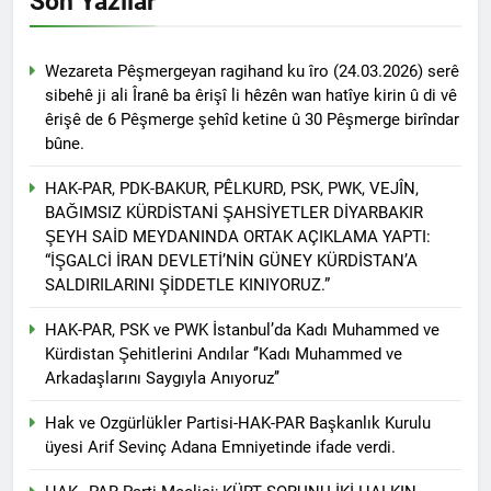
Son Yazılar
Kurdistan24 te Cemal
1 Yıl Ago
Batun’un konuğu oldu.
HAK-PAR PM üyesi
Siracettin Sarı; Almanya-
Wezareta Pêşmergeyan ragihand ku îro (24.03.2026) serê
Bottrop’da “Ortadoğu,
1 Yıl Ago
sibehê ji ali Îranê ba êrişî li hêzên wan hatîye kirin û di vê
Kürtler ve Yeni Dönem
HAK-PAR pm üyesi
êrişê de 6 Pêşmerge şehîd ketine û 30 Pêşmerge birîndar
Stratejileri” üzerine bir
Seracettin Sarı, 06.04.2025
konferans verdi.
bûne.
tarihin de Almanya’nın
1 Yıl Ago
Bottrop kendinden sonra,
HAK-PAR Genel başkanı
HAK-PAR, PDK-BAKUR, PÊLKURD, PSK, PWK, VEJÎN,
Hamburg kentinde de
Meclise davet edildi.
BAĞIMSIZ KÜRDİSTANİ ŞAHSİYETLER DİYARBAKIR
”Ortadoğu, Kürtler ve Yeni
1 Yıl Ago
Dönem Stratejileri” üzerine
ŞEYH SAİD MEYDANINDA ORTAK AÇIKLAMA YAPTI:
HAK-PAR Mardin ili
konferans serisine devam
“İŞGALCİ İRAN DEVLETİ’NİN GÜNEY KÜRDİSTAN’A
Kızıltepe ilçe kongresi
etti.
SALDIRILARINI ŞİDDETLE KINIYORUZ.”
yapıldı.
1 Yıl Ago
*Halkımızı kendi ulusal
HAK-PAR, PSK ve PWK İstanbul’da Kadı Muhammed ve
talepleri etrafında
Kürdistan Şehitlerini Andılar ‘’Kadı Muhammed ve
birleşmeye çağırıyoruz.*
1 Yıl Ago
Arkadaşlarını Saygıyla Anıyoruz’’
HAK-PAR Parti Meclisi 12
HAK-PAR Mersin il örgütü
Nisan 2025 tarihinde Ankara
Newrozu coşkulu bir
Hak ve Ozgürlükler Partisi-HAK-PAR Başkanlık Kurulu
genel merkezde toplanarak
etkinlikle kutladı
1 Yıl Ago
üyesi Arif Sevinç Adana Emniyetinde ifade verdi.
gündemindeki konuları
görüştü ve aşağıdaki
1 Yıl Ago