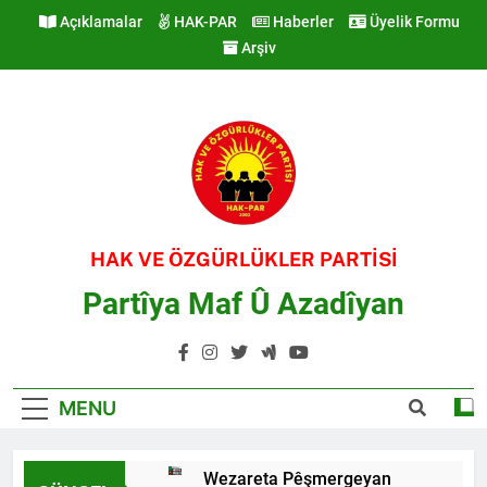
Skip
Açıklamalar
HAK-PAR
Haberler
Üyelik Formu
to
Arşiv
content
HAK VE ÖZGÜRLÜKLER PARTİSİ
Partîya Maf Û Azadîyan
MENU
Wezareta Pêşmergeyan