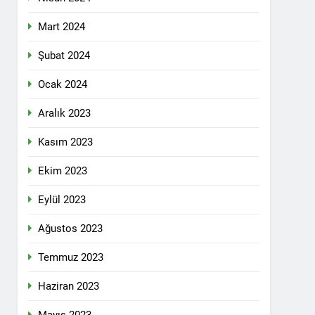
 selamlıyoruz Bugün 8 Mart Dünya
Mart 2024
Şubat 2024
Ocak 2024
ilgi için teşekkür ediyoruz.
Aralık 2023
Kasım 2023
tadoğu’nun Geleceğinde Belirsizlikler”
Ekim 2023
Eylül 2023
ezine dönüşmektedir”
Ağustos 2023
KLAMASI YAPTI
Temmuz 2023
 konferans Dünya Anadil Günü’nü HAK-
Haziran 2023