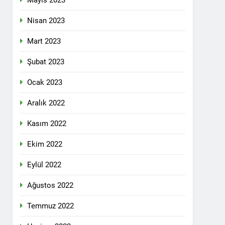
Mayıs 2023
pleri etrafında birleşmeli
Nisan 2023
Mart 2023
Şubat 2023
Ocak 2023
i dil olsun.
Aralık 2022
Kasım 2022
id ve 47 arkadaşını saygıyla anıyoruz
Ekim 2022
î li ber kolonyalîzmê netewînin bi rêzdarî
Eylül 2022
Ağustos 2022
E ME
Temmuz 2022
ŞIK SAÇMAYA DEVAM EDİYOR