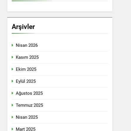
İTİKALAR ETRAFINDA KENETLENMELİ
Partisi (HAK-PAR), Kürdistan Demokrat
rler Partisi (PWK)’nin ortaklaşa Van da
Arşivler
Nisan 2026
KADIN MECLİSİ ÜYELERİ İLE GÖRÜŞTÜ
Kasım 2025
Ekim 2025
konuğu oldu.
Eylül 2025
Ağustos 2025
Yeni Dönem Stratejileri” üzerine bir
Temmuz 2025
kendinden sonra, Hamburg kentinde de
Nisan 2025
etti.
Mart 2025