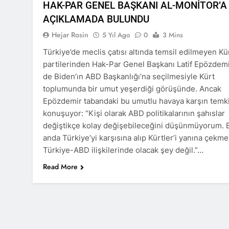
HAK-PAR GENEL BAŞKANI AL-MONİTOR’A
Barış ancak 
AÇIKLAMADA BULUNDU
11 Ay Ago
Hejar Rosin
5 Yıl Ago
0
3 Mins
Hak ve Özgürl
11 Ay Ago
Türkiye’de meclis çatısı altında temsil edilmeyen Kü
Hak ve Özgürl
partilerinden Hak-Par Genel Başkanı Latif Epözdem
11 Ay Ago
de Biden’ın ABD Başkanlığı’na seçilmesiyle Kürt
HAK-PAR Heye
toplumunda bir umut yeşerdiği görüşünde. Ancak
11 Ay Ago
Epözdemir tabandaki bu umutlu havaya karşın temki
HAK-PAR Heye
konuşuyor: “Kişi olarak ABD politikalarının şahıslar
görüştü
değiştikçe kolay değişebileceğini düşünmüyorum. B
12 Ay Ago
anda Türkiye’yi karşısına alıp Kürtler’i yanına çekme
HAK-PAR Baş
Türkiye-ABD ilişkilerinde olacak şey değil.”…
12 Ay Ago
Read More
Lozan Antlaşm
1 Yıl Ago
MECLÎSA PARTİY
yên rast bibin 
1 Yıl Ago