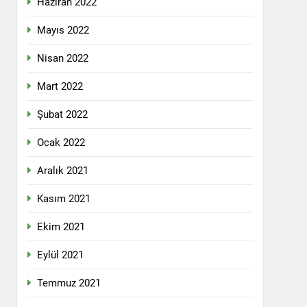
Haziran 2022
lefonda görüştü.
Mayıs 2022
Nisan 2022
nkara Genel Merkez’de toplandı.
Mart 2022
Şubat 2022
mail’i kutladı.
Ocak 2022
Aralık 2021
Kasım 2021
Ekim 2021
YOLLARLA VE DİYALOĞLA ÇÖZÜLMELİDİR
Eylül 2021
dından, 23 Aralık 2024 tarihinde saat
 genel başkanı Bayram Bozyel’in açılış
Temmuz 2021
ürkçesini ise HAK-PAR Genel başkan