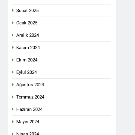
n ili Kızıltepe ilçe kongresi yapıldı.
Şubat 2025
ti Meclisi 12 Nisan 2025 tarihinde Ankara
ı kamuoyu ile paylaşmayı kararlaştırdı.
Ocak 2025
Aralık 2024
1 Yıl Ago
Kasım 2024
DİLDİĞİ ADİL BİR DÜZEN UMUDUMUZU
Ekim 2024
dılar: Halepçe Soykırımının Yaraları,
Eylül 2024
Ağustos 2024
larını içermiyor.
Temmuz 2024
Haziran 2024
feshi en başta Kürt halkının yararına
Mayıs 2024
Nisan 2024