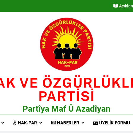
Açıkla
AK VE ÖZGÜRLÜKL
PARTİSİ
Partîya Maf Û Azadîyan
HAK-PAR
HABERLER
ÜYELIK FORMU