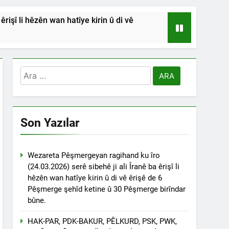
işî li hêzên wan hatîye kirin û di vê
HSİYETLER DİYARBAKIR ŞEYH SAİD
RDİSTAN’A SALDIRILARINI ŞİDDETLE
Arama:
Andılar ‘’Kadı Muhammed ve
Son Yazılar
na Emniyetinde ifade verdi.
ÇÖZÜLMELİDİR
Wezareta Pêşmergeyan ragihand ku îro
(24.03.2026) serê sibehê ji ali Îranê ba êrişî li
tif haklarından vaz geçmesini isteyenlere
hêzên wan hatîye kirin û di vê êrişê de 6
 toplantıya Genel Başkan Düzgün Kaplan’da
Pêşmerge şehîd ketine û 30 Pêşmerge birîndar
bûne.
esinde” konferansının birinci oturumunda
 Dr. Bülent Küçük ülkede ve ortadoğu’da
HAK-PAR, PDK-BAKUR, PÊLKURD, PSK, PWK,