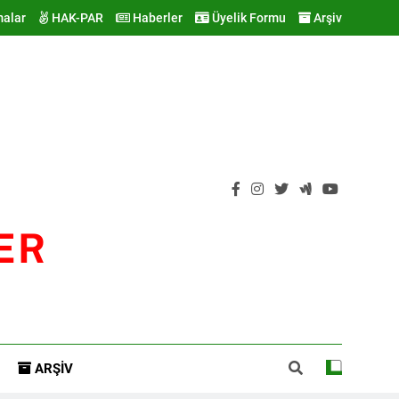
malar
HAK-PAR
Haberler
Üyelik Formu
Arşiv
ER
ARŞIV