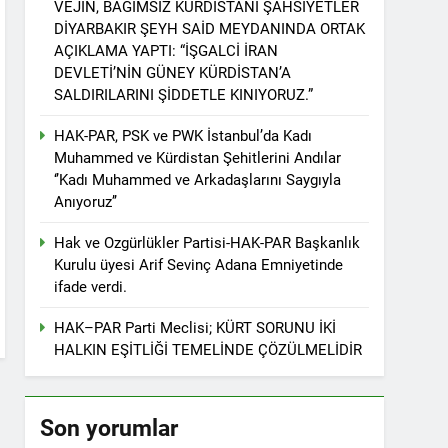
VEJÎN, BAĞIMSIZ KÜRDİSTANİ ŞAHSİYETLER
r. 1 EYLÜL DÜNYA BARIŞ GÜNÜ KUTLU OLSUN
DİYARBAKIR ŞEYH SAİD MEYDANINDA ORTAK
AÇIKLAMA YAPTI: “İŞGALCİ İRAN
DEVLETİ’NİN GÜNEY KÜRDİSTAN’A
SALDIRILARINI ŞİDDETLE KINIYORUZ.”
ziyaret etti
HAK-PAR, PSK ve PWK İstanbul’da Kadı
Muhammed ve Kürdistan Şehitlerini Andılar
‘’Kadı Muhammed ve Arkadaşlarını Saygıyla
Anıyoruz’’
tos 2025’te Hewler’de KDP ALAKAD ile
Hak ve Ozgürlükler Partisi-HAK-PAR Başkanlık
Kurulu üyesi Arif Sevinç Adana Emniyetinde
İNDEN ASLA VAZ GEÇMEYECEKTİR.’
ifade verdi.
HAK–PAR Parti Meclisi; KÜRT SORUNU İKİ
 vaz geçmedi
HALKIN EŞİTLİĞİ TEMELİNDE ÇÖZÜLMELİDİR
Divê Kurd li dora polîtîkayên neteweyî
Son yorumlar