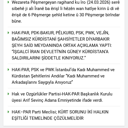
Wezareta Pêşmergeyan ragihand ku îro (24.03.2026) serê
asla vaz geçmedi
MECLÎSA PARTİYA HAK-
sibehê ji ali Îranê ba êrişî li hêzên wan hatîye kirin û di vê
PARê: Têkçûna heyî têkçûna
êrişê de 6 Pêşmerge şehîd ketine û 30 Pêşmerge birîndar
rê û polîtîkayên xelet in. Divê
1 Yıl Ago
bûne.
Kurd li dora polîtîkayên
YENİLEN YANLIŞ YOL VE
neteweyî yên rast bibin yek.
YÖNTEMLERDİR. KÜRTLER
HAK-PAR, PDK-BAKUR, PÊLKURD, PSK, PWK, VEJÎN,
DOĞRU, ULUSAL
1 Yıl Ago
BAĞIMSIZ KÜRDİSTANİ ŞAHSİYETLER DİYARBAKIR
POLİTİKALAR ETRAFINDA
HAK-PAR Genel Başkanı
ŞEYH SAİD MEYDANINDA ORTAK AÇIKLAMA YAPTI:
KENETLENMELİ
Düzgün Kaplan’ın Kurdistan
“İŞGALCİ İRAN DEVLETİ’NİN GÜNEY KÜRDİSTAN’A
partileri Hak ve Özgürlükler
1 Yıl Ago
SALDIRILARINI ŞİDDETLE KINIYORUZ.”
Partisi (HAK-PAR), Kürdistan
HAK-PAR MERKEZİ KADIN
Demokrat Partisi – Türkiye
KOMİSYONU HEWLER’DE
HAK-PAR, PSK ve PWK İstanbul’da Kadı Muhammed ve
(KDP-T), Kürdistan Sosyalist
ENKS Yİ ZİYARET ETTİ
1 Yıl Ago
Partisi (PSK) ve Kürdistan
Kürdistan Şehitlerini Andılar ‘’Kadı Muhammed ve
HAK-PAR KADIN HEYETİ
Yurtseverler Partisi
Arkadaşlarını Saygıyla Anıyoruz’’
HEWLER’DE HİZBÊN
(PWK)’nin ortaklaşa Van da
ZEHMETKEŞÊN
düzenledikleri çalıştayda
1 Yıl Ago
Hak ve Ozgürlükler Partisi-HAK-PAR Başkanlık Kurulu
KURDİSTANÊ KADIN
yaptığı konuşma:
HAK-PAR KADIN HEYETİ
üyesi Arif Sevinç Adana Emniyetinde ifade verdi.
MECLİSİ ÜYELERİ İLE
ALAKAD’I ZİYARET ETTİ.
GÖRÜŞTÜ
HAK–PAR Parti Meclisi; KÜRT SORUNU İKİ HALKIN
1 Yıl Ago
EŞİTLİĞİ TEMELİNDE ÇÖZÜLMELİDİR
HAK-PAR kadın komisyonu
üyesi Berin Eren