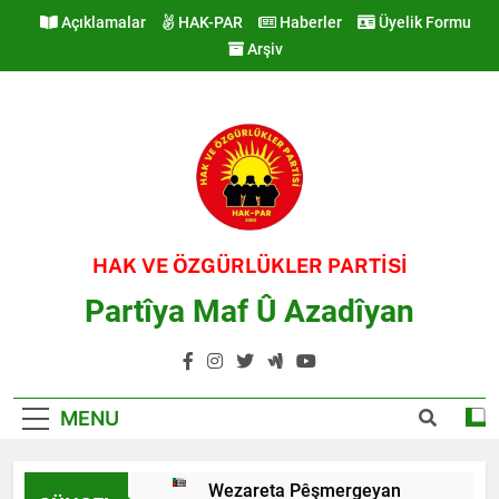
Skip
Açıklamalar
HAK-PAR
Haberler
Üyelik Formu
to
Arşiv
content
HAK VE ÖZGÜRLÜKLER PARTİSİ
Partîya Maf Û Azadîyan
MENU
Wezareta Pêşmergeyan