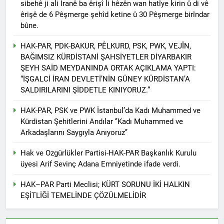
sibehê ji ali Îranê ba êrişî li hêzên wan hatîye kirin û di vê
2 Yıl Ago
êrişê de 6 Pêşmerge şehîd ketine û 30 Pêşmerge birîndar
HAK-PAR Genel başkanı
bûne.
Düzgün Kaplan Diyarbakır
Kitap Fuarını Ziyaret etti
2 Yıl Ago
HAK-PAR, PDK-BAKUR, PÊLKURD, PSK, PWK, VEJÎN,
HAK-PAR Kırklareli
BAĞIMSIZ KÜRDİSTANİ ŞAHSİYETLER DİYARBAKIR
merkez ilçe teşkilatının 2.
ŞEYH SAİD MEYDANINDA ORTAK AÇIKLAMA YAPTI:
Olağan kongresi yapıldı.
2 Yıl Ago
“İŞGALCİ İRAN DEVLETİ’NİN GÜNEY KÜRDİSTAN’A
HAK-PAR PM üyesi Yıldız
SALDIRILARINI ŞİDDETLE KINIYORUZ.”
TİMUR KDP Halkla İlişkiler
Dairesi başkanı sayın Jivan
2 Yıl Ago
HAK-PAR, PSK ve PWK İstanbul’da Kadı Muhammed ve
Rozhbayani ile görüştü.
HAK-PAR heyeti, Hewler
Kürdistan Şehitlerini Andılar ‘’Kadı Muhammed ve
de Kanal Kurd’u ziyaret
Arkadaşlarını Saygıyla Anıyoruz’’
etti
2 Yıl Ago
HAK-PAR HEYETİ, SURİYE
Hak ve Ozgürlükler Partisi-HAK-PAR Başkanlık Kurulu
KÜRT ULUSAL MECLİSİ
üyesi Arif Sevinç Adana Emniyetinde ifade verdi.
ENKS BÜROSUNU ZİYARET
2 Yıl Ago
ETTİ.
Hak ve Özgürlükler Partisi
HAK–PAR Parti Meclisi; KÜRT SORUNU İKİ HALKIN
(HAK-PAR) Tunceli ili
EŞİTLİĞİ TEMELİNDE ÇÖZÜLMELİDİR
Pertek ilçesinin 2. Olağan
2 Yıl Ago
kongresi yapıldı.
2 Yıl Ago