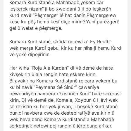
açıklamayı kamuoyu ile
Komara Kurdistanê a Mahabadê,yekem car
paylaşmayı kararlaştırdı.
leşkerek nîzamî ji bo xwe danî û ji bo leşkerên
BAŞTA KÜRT HALKI OLMAK
Kurd navê “Pêşmerge” lê hat danîn.Pêşmerge ew
ÜZERE HERKESİN, MEŞRU
HAKLARININ TESLİM
kese ku pêş hemu kesî diçe mirinê.Yanî parêzgerê
1 Yıl Ago
EDİLDİĞİ ADİL BİR DÜZEN
gel û welat e pêşmerge.
HAK-PAR, PDK-BAKUR, PSK,
UMUDUMUZU CANLI
PWK, Diyarbakır e Mardin’de
TUTARAK; RAMAZAN
Halepçe Soykırımı’nı Andılar:
Komara Kurdistanê, sîrûda netewî a” Ey Reqîb”
1 Yıl Ago
BAYRAMINIZI
Halepçe Soykırımının
wek merşa Kurdî qebul kir ku her niha jî hemu Kurd
Ahmed el Şara ve Mazlum
KUTLUYORUZ!
Yaraları, Ulusal Birlik ve
Abdi’nin imzaladığı
vê yekê dipejirînin.
Kürdistan’ın Özgürlüğüyle
anlaşma, Kürtlerin kolektif
1 Yıl Ago
Sarılabilir
haklarını içermiyor.
HAK-PAR Adana İl Kadın
Her wiha “Roja Ala Kurdan” di vê demê de hate
Komisyonu 8 Mart Dünya
kivşekirin û ala rengîn hate eşkere kirin.
Kadınlar gününü kutladı
1 Yıl Ago
Bi avakirina Komara Kurdistanê re,cara yekem bu
HAK-PAR Fransa Konferansı
ku bi navê “Peymana Sê Sînûr” çawanîya
Başarıyla Sonuçlandı
pêwendîyên navbera rêxistinên Kurdî hate sererast
Düzgün KAPLAN; ‘PKK’ nin
1 Yıl Ago
kirin. Di vê demê de, Komela, Xoybun û Hêvî wek
feshi en başta Kürt halkının
BASINA VE KAMUOYUNA
sê rêxistin ku her yek ji wan, ji beşekê Kurdistanê
yararına olacaktır.’
Eşitlik ve özgürlük
bun,di navbera xwe de destebiratîyê ava kirin û
mücadelesi veren tüm
1 Yıl Ago
wek hevalbend Komara Kurdistanê a Mahabadê
kadınları selamlıyoruz
İZMİR’DE HAK.PAR, PSK
serketinek netewî pejirandin û jêre bune arîkar.
Bugün 8 Mart Dünya
ve PWK DEN YEREL İŞ