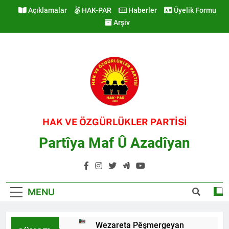
Skip
Açıklamalar
HAK-PAR
Haberler
Üyelik Formu
to
Arşiv
content
HAK VE ÖZGÜRLÜKLER PARTİSİ
Partîya Maf Û Azadîyan
MENU
Wezareta Pêşmergeyan