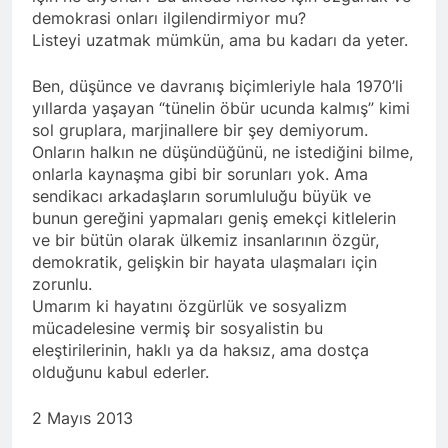
Günü’nü HAK-PAR Ankara il
Konferansı; Düzgün
demokrasi onları ilgilendirmiyor mu?
örgütü Kemal Burkay’ın
KAPLAN; Kürtler
1 Yıl Ago
Listeyi uzatmak mümkün, ama bu kadarı da yeter.
verdiği konferansı ile kutladı.
gecikmeden ulusal talepleri
HAK-PAR Heyeti, Kürdistan
etrafında birleşmeli
federe hükümeti Viyana
Ben, düşünce ve davranış biçimleriyle hala 1970’li
temsilciliğini ziyaret etti
1 Yıl Ago
yıllarda yaşayan “tünelin öbür ucunda kalmış” kimi
HAK-PAR Heyeti Viyana 9.
sol gruplara, marjinallere bir şey demiyorum.
Bölge Belediye başkanı
Onların halkın ne düşündüğünü, ne istediğini bilme,
Saya Ahmed ile görüştü
1 Yıl Ago
onlarla kaynaşma gibi bir sorunları yok. Ama
21 Şubat Dünya Anadil
sendikacı arkadaşların sorumluluğu büyük ve
Günü Kutlu Olsun;
bunun gereğini yapmaları geniş emekçi kitlelerin
Türkçenin yanı sıra, Kürtçe
1 Yıl Ago
ve bir bütün olarak ülkemiz insanlarının özgür,
de resmi dil olsun.
Büyük BEKO (Bekir
demokratik, gelişkin bir hayata ulaşmaları için
SAYDAM) yaşama veda
zorunlu.
etti.
1 Yıl Ago
Umarım ki hayatını özgürlük ve sosyalizm
13 Şubat 1925
mücadelesine vermiş bir sosyalistin bu
Sömürgeciliğe asla boyun
eleştirilerinin, haklı ya da haksız, ama dostça
eğmeyeceklerini ilan eden
1 Yıl Ago
olduğunu kabul ederler.
Şeyh Said ve 47 arkadaşını
13’ê Sibata 1925’an em Şêx
saygıyla anıyoruz
Seîd û 47 hevalên wî yên ku
2 Mayıs 2013
gotin ew ê tu carî serî li ber
1 Yıl Ago
kolonyalîzmê netewînin bi