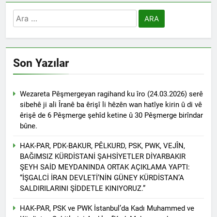
Arama:
HAK- PAR heyeti, YNK
Merkez Komite üyesi ve
Parti Sözcüsü Sadi Pire ve
2 Yıl Ago
Merkez komite üyesi Rebaz
24 Kasım 2015 tarihi, yol
Berkoty ile görüştü.
arkadaşımız Mustafa
Son Yazılar
Tasçı’nın aramızdan
2 Yıl Ago
ayrılışının yıl dönümü.
25 Kasım Kadına Yönelik
Şiddete Karşı Uluslararası
Wezareta Pêşmergeyan ragihand ku îro (24.03.2026) serê
Mücadele Günü Kutlu
2 Yıl Ago
sibehê ji ali Îranê ba êrişî li hêzên wan hatîye kirin û di vê
olsun.
Hak ve Özgürlükler
êrişê de 6 Pêşmerge şehîd ketine û 30 Pêşmerge birîndar
Partisi Tunceli ili
bûne.
merkez ilçesinin 2.
2 Yıl Ago
Olağan kongresi
Kayyum Siyasetini Bir
HAK-PAR, PDK-BAKUR, PÊLKURD, PSK, PWK, VEJÎN,
gerçekleşti.
Kez Daha Kınıyoruz
BAĞIMSIZ KÜRDİSTANİ ŞAHSİYETLER DİYARBAKIR
2 Yıl Ago
ŞEYH SAİD MEYDANINDA ORTAK AÇIKLAMA YAPTI:
Dünya Çocuk Hakları
“İŞGALCİ İRAN DEVLETİ’NİN GÜNEY KÜRDİSTAN’A
Günü Kutu Olsun
SALDIRILARINI ŞİDDETLE KINIYORUZ.”
2 Yıl Ago
HAK-PAR, PSK ve PWK İstanbul’da Kadı Muhammed ve
2 Yıl Ago