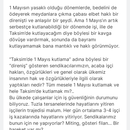
açıklamayı kamuoyu ile
paylaşmayı kararlaştırdı.
1 Mayısın yasaklı olduğu dönemlerde, bedelini de
BAŞTA KÜRT HALKI OLMAK
ödeyerek meydanlara çıkma çabası elbet haklı bir
ÜZERE HERKESİN, MEŞRU
direnişti ve anlaşılır bir şeydi. Ama 1 Mayıs’ın artık
HAKLARININ TESLİM
1 Yıl Ago
EDİLDİĞİ ADİL BİR DÜZEN
serbestçe kutlanabildiği bir dönemde işi, ille de
HAK-PAR, PDK-BAKUR, PSK,
UMUDUMUZU CANLI
Taksim’de kutlayacağım diye böylesi bir kavga
PWK, Diyarbakır e Mardin’de
TUTARAK; RAMAZAN
dövüşe vardırmak, sonunda da bayramı
Halepçe Soykırımı’nı Andılar:
1 Yıl Ago
BAYRAMINIZI
Halepçe Soykırımının
kutlayamamak bana mantıklı ve haklı görünmüyor.
Ahmed el Şara ve Mazlum
KUTLUYORUZ!
Yaraları, Ulusal Birlik ve
Abdi’nin imzaladığı
Kürdistan’ın Özgürlüğüyle
anlaşma, Kürtlerin kolektif
“Taksim’de 1 Mayıs kutlama” adına böylesi bir
1 Yıl Ago
Sarılabilir
haklarını içermiyor.
“direniş” gösteren sendikacılarımızın, acaba işçi
HAK-PAR Adana İl Kadın
hakları, özgürlükleri ve genel olarak ülkemiz
Komisyonu 8 Mart Dünya
Kadınlar gününü kutladı
insanının hak ve özgürlükleriyle ilgili olarak
1 Yıl Ago
yaptıkları nedir? Tüm mesele 1 Mayısı kutlamak ve
HAK-PAR Fransa Konferansı
hele Taksim’de kutlamak mı?..
Başarıyla Sonuçlandı
Düzgün KAPLAN; ‘PKK’ nin
Bu ülkede çalışanlar için iş güvenliğinin durumunu
1 Yıl Ago
feshi en başta Kürt halkının
biliyoruz. Tuzla tersanelerinde hayatlarını yitiren
BASINA VE KAMUOYUNA
yararına olacaktır.’
işçilerin trajedisi malum. Her gün ortalama 3-4 işçi
Eşitlik ve özgürlük
mücadelesi veren tüm
iş kazalarında hayatlarını yitiriyor. Sendikalarımız
1 Yıl Ago
kadınları selamlıyoruz
bunun için ne yapıyorlar? Miting, gösteri filan… Bir
İZMİR’DE HAK.PAR, PSK
Bugün 8 Mart Dünya
hareket var mı?
ve PWK DEN YEREL İŞ