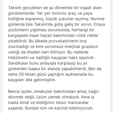
Kurdistan24 te Cemal
1 Yıl Ago
Batun’un konuğu oldu.
Taksim gerçekten de şu dönemde bir inşaat alanı
HAK-PAR PM üyesi
görünümünde. Yer yer motorlo araç ve yaya
Siracettin Sarı; Almanya-
Bottrop’da “Ortadoğu,
trafiğine kapanmış, büyük çukurlar açılmış. Normal
1 Yıl Ago
Kürtler ve Yeni Dönem
günlerde bile Taksim’de gidiş geliş bir sorun. Oraya
HAK-PAR pm üyesi
Stratejileri” üzerine bir
yüzbinlerin yığılması durumunda, herhangi bir
Seracettin Sarı, 06.04.2025
konferans verdi.
tarihin de Almanya’nın
kargaşada insan hayatı bakımından ciddi riskler
1 Yıl Ago
Bottrop kendinden sonra,
çıkabilirdi. Bu ülkede provokatörlerin boş
HAK-PAR Genel başkanı
Hamburg kentinde de
oturmadığı ve kimi sorumsuz-marjinal grupların
Meclise davet edildi.
”Ortadoğu, Kürtler ve Yeni
varlığı da öteden beri biliniyor. Bu nedenle
1 Yıl Ago
Dönem Stratejileri” üzerine
Hükümetin ve Valiliğin kaygıları haklı sayılırdı.
HAK-PAR Mardin ili
konferans serisine devam
Sendikalar bunu anlayışla karşılayıp bu yıl
Kızıltepe ilçe kongresi
etti.
yapıldı.
gösterileri başka bir alanda yapabilirlerdi. Ben de
1 Yıl Ago
daha 29 Nisan günü yaptığım açıklamada bu
*Halkımızı kendi ulusal
kaygıları dile getirmiştim.
talepleri etrafında
birleşmeye çağırıyoruz.*
1 Yıl Ago
HAK-PAR Parti Meclisi 12
Bence işçiler, emekçiler bakımından amaç bağcı
HAK-PAR Mersin il örgütü
Nisan 2025 tarihinde Ankara
dövmek değil, üzüm yemek olmalıydı. Ama iş
Newrozu coşkulu bir
genel merkezde toplanarak
etkinlikle kutladı
inada bindi ve bildiğimiz tatsız manzaralar
1 Yıl Ago
gündemindeki konuları
yaşandı. Bundan kim ne kazındı bilemiyorum.
görüştü ve aşağıdaki
1 Yıl Ago