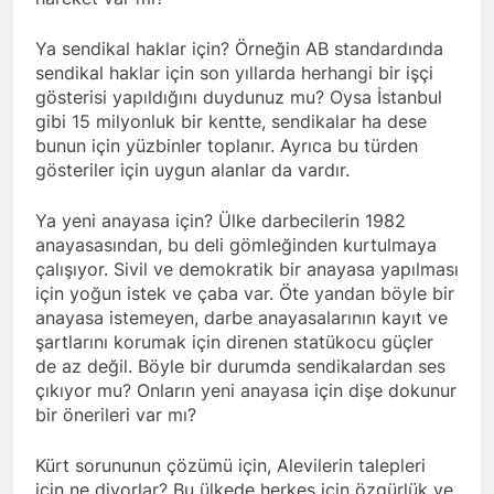
kadınlar günü.
BİRLİĞİ
1 Yıl Ago
Ya sendikal haklar için? Örneğin AB standardında
HAK-PAR Hewler temsilcisi
sendikal haklar için son yıllarda herhangi bir işçi
Mehmet Şirin Timur; HAK-
PAR heyetine gösterilen ilgi
gösterisi yapıldığını duydunuz mu? Oysa İstanbul
1 Yıl Ago
için teşekkür ediyoruz.
gibi 15 milyonluk bir kentte, sendikalar ha dese
HAK-PAR BAŞKANLIK
bunun için yüzbinler toplanır. Ayrıca bu türden
KURULU; ‘Kürt meselesi
PKK den ibaret değildir.’
gösteriler için uygun alanlar da vardır.
1 Yıl Ago
*HAK-PAR Genel başkanı
Düzgün KAPLAN,* *Erbil’de
Ya yeni anayasa için? Ülke darbecilerin 1982
RUDAW’ın düzenlediği
anayasasından, bu deli gömleğinden kurtulmaya
1 Yıl Ago
“Ortadoğu’nun Geleceğinde
çalışıyor. Sivil ve demokratik bir anayasa yapılması
HAK-PAR Genel Başkanı
Belirsizlikler” Formuna
Düzgün Kaplan “Hewler
için yoğun istek ve çaba var. Öte yandan böyle bir
katıldı*
Ortadoğu’nun politik
anayasa istemeyen, darbe anayasalarının kayıt ve
1 Yıl Ago
merkezine dönüşmektedir”
şartlarını korumak için direnen statükocu güçler
HAK-PAR, PSK VE PWK
İZMİR’İN KONAK
de az değil. Böyle bir durumda sendikalardan ses
MEYDANINDA ORTAK
çıkıyor mu? Onların yeni anayasa için dişe dokunur
1 Yıl Ago
BASIN AÇIKLAMASI YAPTI
bir önerileri var mı?
Dünya Anadil Günü’nde HAK-
PAR’ın eski genel başkanı
sayın Kemal Burkay’dan
1 Yıl Ago
Kürt sorununun çözümü için, Alevilerin talepleri
konferans Dünya Anadil
HAK-PAR Viyana
için ne diyorlar? Bu ülkede herkes için özgürlük ve