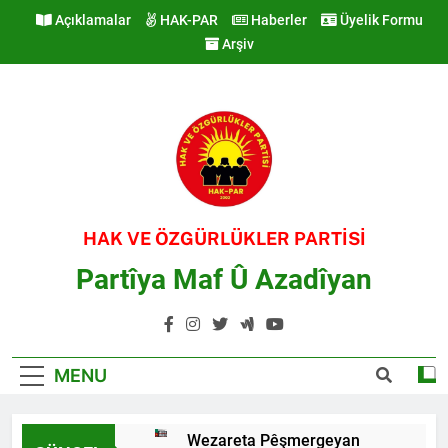
Skip
Açıklamalar
HAK-PAR
Haberler
Üyelik Formu
to
Arşiv
content
HAK VE ÖZGÜRLÜKLER PARTİSİ
Partîya Maf Û Azadîyan
MENU
Wezareta Pêşmergeyan