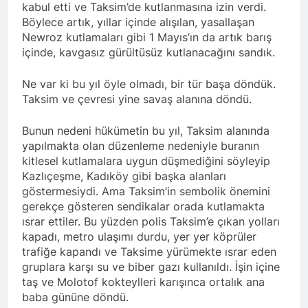
kabul etti ve Taksim’de kutlanmasına izin verdi.
asla vaz geçmedi
MECLÎSA PARTİYA HAK-
Böylece artık, yıllar içinde alışılan, yasallaşan
PARê: Têkçûna heyî têkçûna
Newroz kutlamaları gibi 1 Mayıs’ın da artık barış
rê û polîtîkayên xelet in. Divê
1 Yıl Ago
içinde, kavgasız gürültüsüz kutlanacağını sandık.
Kurd li dora polîtîkayên
YENİLEN YANLIŞ YOL VE
neteweyî yên rast bibin yek.
YÖNTEMLERDİR. KÜRTLER
Ne var ki bu yıl öyle olmadı, bir tür başa döndük.
DOĞRU, ULUSAL
1 Yıl Ago
Taksim ve çevresi yine savaş alanına döndü.
POLİTİKALAR ETRAFINDA
HAK-PAR Genel Başkanı
KENETLENMELİ
Düzgün Kaplan’ın Kurdistan
Bunun nedeni hükümetin bu yıl, Taksim alanında
partileri Hak ve Özgürlükler
1 Yıl Ago
Partisi (HAK-PAR), Kürdistan
yapılmakta olan düzenleme nedeniyle buranın
HAK-PAR MERKEZİ KADIN
Demokrat Partisi – Türkiye
kitlesel kutlamalara uygun düşmediğini söyleyip
KOMİSYONU HEWLER’DE
(KDP-T), Kürdistan Sosyalist
Kazlıçeşme, Kadıköy gibi başka alanları
ENKS Yİ ZİYARET ETTİ
1 Yıl Ago
Partisi (PSK) ve Kürdistan
göstermesiydi. Ama Taksim’in sembolik önemini
HAK-PAR KADIN HEYETİ
Yurtseverler Partisi
gerekçe gösteren sendikalar orada kutlamakta
HEWLER’DE HİZBÊN
(PWK)’nin ortaklaşa Van da
ısrar ettiler. Bu yüzden polis Taksim’e çıkan yolları
ZEHMETKEŞÊN
düzenledikleri çalıştayda
1 Yıl Ago
KURDİSTANÊ KADIN
yaptığı konuşma:
kapadı, metro ulaşımı durdu, yer yer köprüler
HAK-PAR KADIN HEYETİ
MECLİSİ ÜYELERİ İLE
trafiğe kapandı ve Taksime yürümekte ısrar eden
ALAKAD’I ZİYARET ETTİ.
GÖRÜŞTÜ
gruplara karşı su ve biber gazı kullanıldı. İşin içine
1 Yıl Ago
taş ve Molotof kokteylleri karışınca ortalık ana
HAK-PAR kadın komisyonu
baba gününe döndü.
üyesi Berin Eren