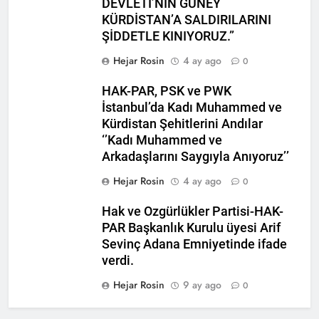
DEVLETİ’NİN GÜNEY
2 Yıl Ago
KÜRDİSTAN’A SALDIRILARINI
HAK-PAR Genel başkanı
ŞİDDETLE KINIYORUZ.”
Düzgün Kaplan Diyarbakır
Kitap Fuarını Ziyaret etti
2 Yıl Ago
Hejar Rosin
4 ay ago
0
HAK-PAR Kırklareli
merkez ilçe teşkilatının 2.
HAK-PAR, PSK ve PWK
Olağan kongresi yapıldı.
2 Yıl Ago
İstanbul’da Kadı Muhammed ve
HAK-PAR PM üyesi Yıldız
Kürdistan Şehitlerini Andılar
TİMUR KDP Halkla İlişkiler
‘’Kadı Muhammed ve
Dairesi başkanı sayın Jivan
2 Yıl Ago
Arkadaşlarını Saygıyla Anıyoruz’’
Rozhbayani ile görüştü.
HAK-PAR heyeti, Hewler
Hejar Rosin
4 ay ago
de Kanal Kurd’u ziyaret
0
etti
2 Yıl Ago
Hak ve Ozgürlükler Partisi-HAK-
HAK-PAR HEYETİ, SURİYE
PAR Başkanlık Kurulu üyesi Arif
KÜRT ULUSAL MECLİSİ
ENKS BÜROSUNU ZİYARET
Sevinç Adana Emniyetinde ifade
2 Yıl Ago
ETTİ.
verdi.
Hak ve Özgürlükler Partisi
(HAK-PAR) Tunceli ili
Hejar Rosin
9 ay ago
0
Pertek ilçesinin 2. Olağan
2 Yıl Ago
kongresi yapıldı.
2 Yıl Ago