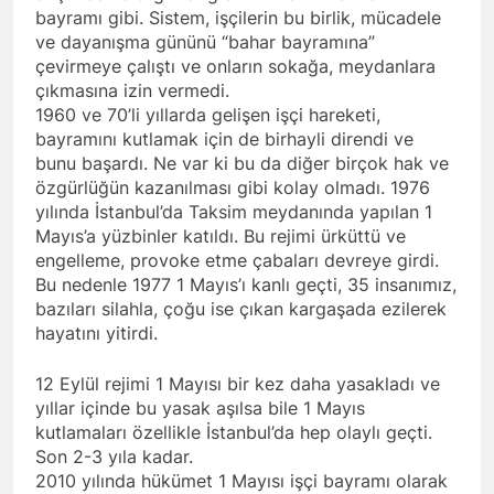
Barış ancak Kürt halkının
tarihinde gerçekleştirdiği
bayramı gibi. Sistem, işçilerin bu birlik, mücadele
birinci oturumunda
meşru haklarının tanınması
toplantıya Genel Başkan
moderatör Ercan İlgin,
ve dayanışma gününü “bahar bayramına”
ile gerçekleşebilir. 1 EYLÜL
Düzgün Kaplan’da katıldı.
11 Ay Ago
konuşmacılar Yazar Ümit
çevirmeye çalıştı ve onların sokağa, meydanlara
DÜNYA BARIŞ GÜNÜ KUTLU
Hak ve Özgürlükler Partisi-
Fırat, Prf. Dr. Aziz Yağan ve
çıkmasına izin vermedi.
OLSUN
HAK-PAR Urfa ili SİVEREK
Doç. Dr. Bülent Küçük ülkede
1960 ve 70’li yıllarda gelişen işçi hareketi,
ilçe kongresi yapıldı.
ve ortadoğu’da gelişen son
11 Ay Ago
bayramını kutlamak için de birhayli direndi ve
süreci değerlendiren
Hak ve Özgürlükler Partisi-
bunu başardı. Ne var ki bu da diğer birçok hak ve
sunumlarını yaptılar.
HAK-PAR Heyeti, Hewler’de
özgürlüğün kazanılması gibi kolay olmadı. 1976
KDP İran temsilciliğini
11 Ay Ago
yılında İstanbul’da Taksim meydanında yapılan 1
ziyaret etti
HAK-PAR Heyeti
Mayıs’a yüzbinler katıldı. Bu rejimi ürküttü ve
Hewler’de ENKS ile
engelleme, provoke etme çabaları devreye girdi.
görüştü
11 Ay Ago
Bu nedenle 1977 1 Mayıs’ı kanlı geçti, 35 insanımız,
HAK-PAR Heyeti Hewler’de
bazıları silahla, çoğu ise çıkan kargaşada ezilerek
KDP ALAKAD ile görüştü
hayatını yitirdi.
HAK-PAR Heyeti 25 ağustos
12 Ay Ago
2025’te Hewler’de KDP
HAK-PAR Başkanlık Kurulu;
ALAKAD ile görüştü
12 Eylül rejimi 1 Mayısı bir kez daha yasakladı ve
‘KÜRT HALKI HAK VE
yıllar içinde bu yasak aşılsa bile 1 Mayıs
ÖZGÜRLÜK
12 Ay Ago
kutlamaları özellikle İstanbul’da hep olaylı geçti.
MÜCADELESİNDEN ASLA
Lozan Antlaşması
VAZ GEÇMEYECEKTİR.’
Son 2-3 yıla kadar.
üzerinden 102 yıl geçse de;
2010 yılında hükümet 1 Mayısı işçi bayramı olarak
Kürt milleti özgürlükten
1 Yıl Ago