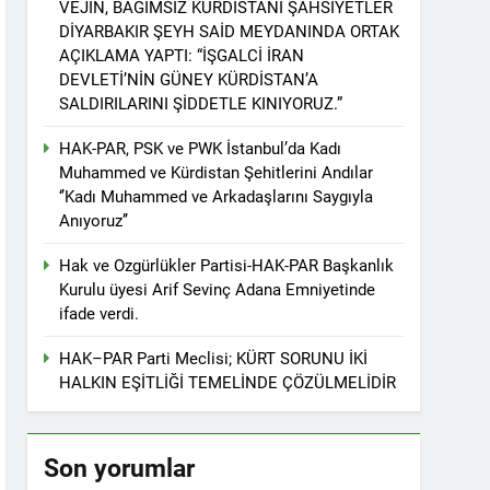
VEJÎN, BAĞIMSIZ KÜRDİSTANİ ŞAHSİYETLER
r. 1 EYLÜL DÜNYA BARIŞ GÜNÜ KUTLU OLSUN
DİYARBAKIR ŞEYH SAİD MEYDANINDA ORTAK
AÇIKLAMA YAPTI: “İŞGALCİ İRAN
DEVLETİ’NİN GÜNEY KÜRDİSTAN’A
SALDIRILARINI ŞİDDETLE KINIYORUZ.”
ziyaret etti
HAK-PAR, PSK ve PWK İstanbul’da Kadı
Muhammed ve Kürdistan Şehitlerini Andılar
‘’Kadı Muhammed ve Arkadaşlarını Saygıyla
Anıyoruz’’
tos 2025’te Hewler’de KDP ALAKAD ile
Hak ve Ozgürlükler Partisi-HAK-PAR Başkanlık
Kurulu üyesi Arif Sevinç Adana Emniyetinde
İNDEN ASLA VAZ GEÇMEYECEKTİR.’
ifade verdi.
HAK–PAR Parti Meclisi; KÜRT SORUNU İKİ
 vaz geçmedi
HALKIN EŞİTLİĞİ TEMELİNDE ÇÖZÜLMELİDİR
Divê Kurd li dora polîtîkayên neteweyî
Son yorumlar