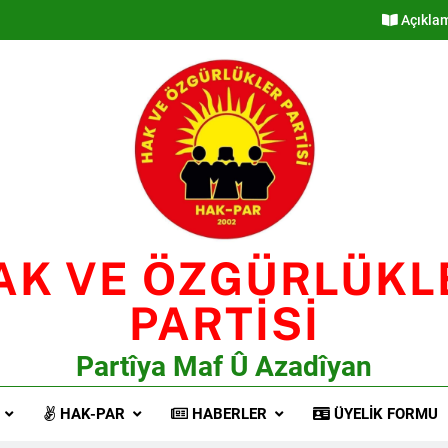
Açıkla
AK VE ÖZGÜRLÜKL
PARTİSİ
Partîya Maf Û Azadîyan
HAK-PAR
HABERLER
ÜYELIK FORMU