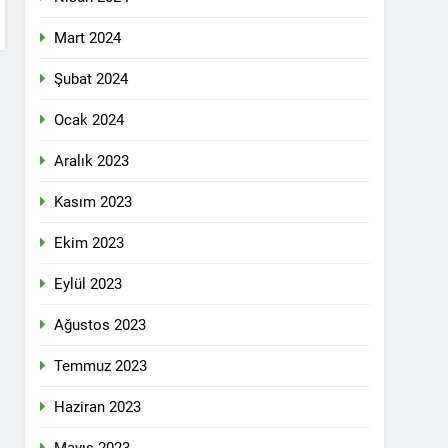
 selamlıyoruz Bugün 8 Mart Dünya
Mart 2024
Şubat 2024
Ocak 2024
ilgi için teşekkür ediyoruz.
Aralık 2023
Kasım 2023
tadoğu’nun Geleceğinde Belirsizlikler”
Ekim 2023
Eylül 2023
ezine dönüşmektedir”
Ağustos 2023
KLAMASI YAPTI
Temmuz 2023
 konferans Dünya Anadil Günü’nü HAK-
Haziran 2023