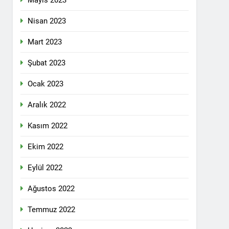
Mayıs 2023
pleri etrafında birleşmeli
Nisan 2023
Mart 2023
Şubat 2023
Ocak 2023
i dil olsun.
Aralık 2022
Kasım 2022
id ve 47 arkadaşını saygıyla anıyoruz
Ekim 2022
î li ber kolonyalîzmê netewînin bi rêzdarî
Eylül 2022
Ağustos 2022
E ME
Temmuz 2022
ŞIK SAÇMAYA DEVAM EDİYOR