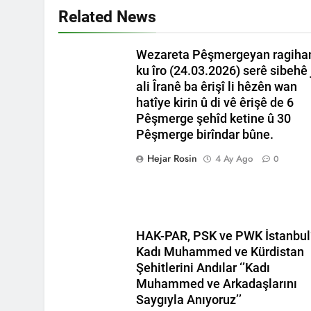
HAK-PAR Gene
Related News
1 Yıl Ago
*Halkımızı kendi u
genel merkezde to
Wezareta Pêşmergeyan ragiha
1 Yıl Ago
ku îro (24.03.2026) serê sibehê 
HAK-PAR Mersi
ali Îranê ba êrişî li hêzên wan
1 Yıl Ago
hatîye kirin û di vê êrişê de 6
Pêşmerge şehîd ketine û 30
BAŞTA KÜRT HA
CANLI TUTARAK
Pêşmerge birîndar bûne.
1 Yıl Ago
Hejar Rosin
4 Ay Ago
0
HAK-PAR, PDK-BA
Ulusal Birlik ve 
1 Yıl Ago
Ahmed el Şara
1 Yıl Ago
HAK-PAR, PSK ve PWK İstanbul
HAK-PAR Adan
Kadı Muhammed ve Kürdistan
1 Yıl Ago
Şehitlerini Andılar ‘’Kadı
HAK-PAR Frans
Muhammed ve Arkadaşlarını
olacaktır.’
Saygıyla Anıyoruz’’
1 Yıl Ago