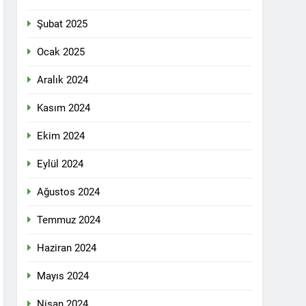
n ili Kızıltepe ilçe kongresi yapıldı.
Şubat 2025
ti Meclisi 12 Nisan 2025 tarihinde Ankara
ı kamuoyu ile paylaşmayı kararlaştırdı.
Ocak 2025
Aralık 2024
1 Yıl Ago
Kasım 2024
DİLDİĞİ ADİL BİR DÜZEN UMUDUMUZU
Ekim 2024
dılar: Halepçe Soykırımının Yaraları,
Eylül 2024
Ağustos 2024
larını içermiyor.
Temmuz 2024
Haziran 2024
feshi en başta Kürt halkının yararına
Mayıs 2024
Nisan 2024