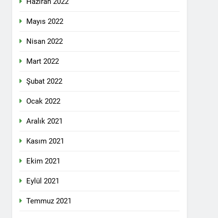
Haziran 2022
lefonda görüştü.
Mayıs 2022
Nisan 2022
nkara Genel Merkez’de toplandı.
Mart 2022
Şubat 2022
mail’i kutladı.
Ocak 2022
Aralık 2021
Kasım 2021
Ekim 2021
YOLLARLA VE DİYALOĞLA ÇÖZÜLMELİDİR
Eylül 2021
dından, 23 Aralık 2024 tarihinde saat
 genel başkanı Bayram Bozyel’in açılış
Temmuz 2021
ürkçesini ise HAK-PAR Genel başkan