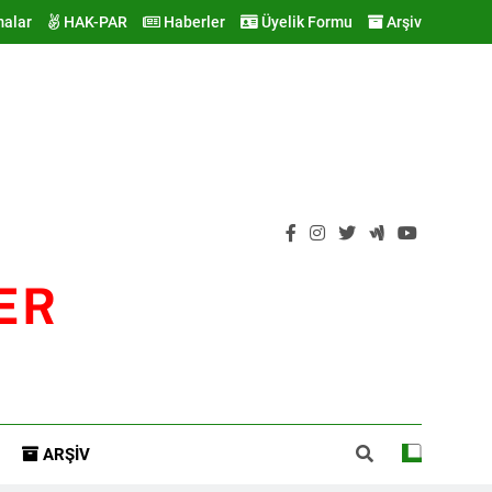
malar
HAK-PAR
Haberler
Üyelik Formu
Arşiv
ER
ARŞIV