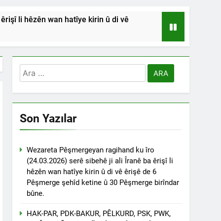
işî li hêzên wan hatîye kirin û di vê
HSİYETLER DİYARBAKIR ŞEYH SAİD
RDİSTAN’A SALDIRILARINI ŞİDDETLE
Arama:
Andılar ‘’Kadı Muhammed ve
Son Yazılar
na Emniyetinde ifade verdi.
ÇÖZÜLMELİDİR
Wezareta Pêşmergeyan ragihand ku îro
(24.03.2026) serê sibehê ji ali Îranê ba êrişî li
tif haklarından vaz geçmesini isteyenlere
hêzên wan hatîye kirin û di vê êrişê de 6
 toplantıya Genel Başkan Düzgün Kaplan’da
Pêşmerge şehîd ketine û 30 Pêşmerge birîndar
bûne.
esinde” konferansının birinci oturumunda
 Dr. Bülent Küçük ülkede ve ortadoğu’da
HAK-PAR, PDK-BAKUR, PÊLKURD, PSK, PWK,