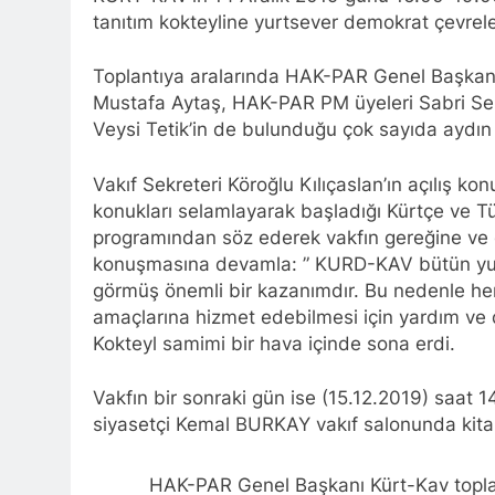
tanıtım kokteyline yurtsever demokrat çevreler
Barış ancak 
11 Ay Ago
Toplantıya aralarında HAK-PAR Genel Başkanı
Hak ve Özgürl
Mustafa Aytaş, HAK-PAR PM üyeleri Sabri Seri
11 Ay Ago
Veysi Tetik’in de bulunduğu çok sayıda aydın 
Hak ve Özgürl
12 Ay Ago
Vakıf Sekreteri Köroğlu Kılıçaslan’ın açılış 
HAK-PAR Heye
konukları selamlayarak başladığı Kürtçe ve 
12 Ay Ago
programından söz ederek vakfın gereğine ve 
HAK-PAR Heye
konuşmasına devamla: ” KURD-KAV bütün yurtse
görüştü
görmüş önemli bir kazanımdır. Bu nedenle her
12 Ay Ago
amaçlarına hizmet edebilmesi için yardım ve d
HAK-PAR Baş
Kokteyl samimi bir hava içinde sona erdi.
12 Ay Ago
Lozan Antlaşm
Vakfın bir sonraki gün ise (15.12.2019) saat 1
1 Yıl Ago
siyasetçi Kemal BURKAY vakıf salonunda kitap
MECLÎSA PARTİY
yên rast bibin 
1 Yıl Ago
HAK-PAR Genel Başkanı Kürt-Kav toplan