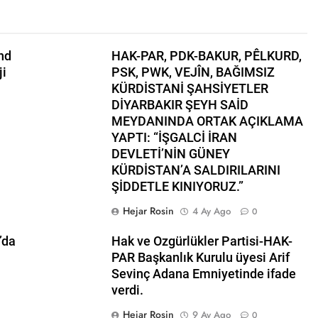
l başkanı Meclise davet edildi.
HAK-PAR Mardi
1 Yıl Ago
lusal talepleri etrafında birleşmeye çağırıyoruz.* HAK-PAR Par
planarak gündemindeki konuları görüştü ve aşağıdaki açıklamay
nd
HAK-PAR, PDK-BAKUR, PÊLKURD,
ji
PSK, PWK, VEJÎN, BAĞIMSIZ
n il örgütü Newrozu coşkulu bir etkinlikle kutladı
KÜRDİSTANİ ŞAHSİYETLER
DİYARBAKIR ŞEYH SAİD
MEYDANINDA ORTAK AÇIKLAMA
LKI OLMAK ÜZERE HERKESİN, MEŞRU HAKLARININ TESLİM E
; RAMAZAN BAYRAMINIZI KUTLUYORUZ!
YAPTI: “İŞGALCİ İRAN
DEVLETİ’NİN GÜNEY
KUR, PSK, PWK, Diyarbakır e Mardin’de Halepçe Soykırımı’nı An
KÜRDİSTAN’A SALDIRILARINI
Kürdistan’ın Özgürlüğüyle Sarılabilir
ŞİDDETLE KINIYORUZ.”
Hejar Rosin
4 Ay Ago
0
 ve Mazlum Abdi’nin imzaladığı anlaşma, Kürtlerin kolektif hak
’da
Hak ve Ozgürlükler Partisi-HAK-
a İl Kadın Komisyonu 8 Mart Dünya Kadınlar gününü kutladı
PAR Başkanlık Kurulu üyesi Arif
Sevinç Adana Emniyetinde ifade
a Konferansı Başarıyla Sonuçlandı Düzgün KAPLAN; ‘PKK’ nin 
verdi.
Hejar Rosin
9 Ay Ago
0