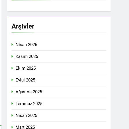
İTİKALAR ETRAFINDA KENETLENMELİ
Partisi (HAK-PAR), Kürdistan Demokrat
rler Partisi (PWK)’nin ortaklaşa Van da
Arşivler
Nisan 2026
KADIN MECLİSİ ÜYELERİ İLE GÖRÜŞTÜ
Kasım 2025
Ekim 2025
konuğu oldu.
Eylül 2025
Ağustos 2025
Yeni Dönem Stratejileri” üzerine bir
Temmuz 2025
kendinden sonra, Hamburg kentinde de
Nisan 2025
etti.
Mart 2025