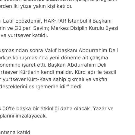
den iki yüze yakın kişi katıldı.
Kürt halkının meşru haklarının tanınması ile gerçekleşebili
 Latif Epözdemir, HAK-PAR İstanbul il Başkanı
ükler Partisi-HAK-PAR Urfa ili SİVEREK ilçe kongresi yapıldı.
n ve Gülperi Sevim; Merkez Disiplin Kurulu üyesi
ve yurtsever katıldı.
ükler Partisi-HAK-PAR Heyeti, Hewler’de KDP İran temsilciliğini 
konuşmasından sonra Vakıf başkanı Abdurrahim Deli
ti Hewler’de ENKS ile görüştü
Türkçe konuşmasında yeni döneme ait çalışma
önemine işaret etti. Başkan Abdurrahim Deli
ti Hewler’de KDP ALAKAD ile görüştü HAK-PAR Heyeti 25 ağus
ver Kürtlerin kendi malıdır. Kürd adı ile tescil
 yurtsever Kürt-Kava sahip çıkmalı ve vakfın
esteklerini esirgememelidir” dedi.
kanlık Kurulu; ‘KÜRT HALKI HAK VE ÖZGÜRLÜK MÜCADELES
ası üzerinden 102 yıl geçse de; Kürt milleti özgürlükten asla
4.00’te başka bir etkinliği daha olacak. Yazar ve
larını imzalayacak.
A HAK-PARê: Têkçûna heyî têkçûna rê û polîtîkayên xelet in. 
yek.
tısna katıldı