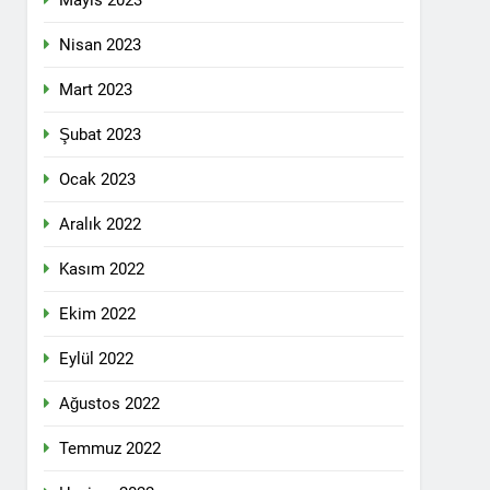
Mayıs 2023
pleri etrafında birleşmeli
Nisan 2023
Mart 2023
Şubat 2023
Ocak 2023
i dil olsun.
Aralık 2022
Kasım 2022
id ve 47 arkadaşını saygıyla anıyoruz
Ekim 2022
î li ber kolonyalîzmê netewînin bi rêzdarî
Eylül 2022
Ağustos 2022
E ME
Temmuz 2022
ŞIK SAÇMAYA DEVAM EDİYOR