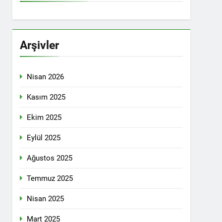
İTİKALAR ETRAFINDA KENETLENMELİ
Partisi (HAK-PAR), Kürdistan Demokrat
rler Partisi (PWK)’nin ortaklaşa Van da
Arşivler
Nisan 2026
KADIN MECLİSİ ÜYELERİ İLE GÖRÜŞTÜ
Kasım 2025
Ekim 2025
konuğu oldu.
Eylül 2025
Ağustos 2025
Yeni Dönem Stratejileri” üzerine bir
Temmuz 2025
kendinden sonra, Hamburg kentinde de
Nisan 2025
etti.
Mart 2025