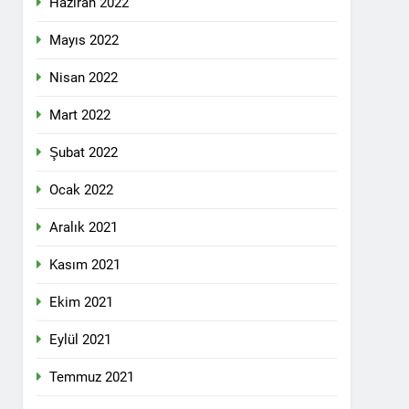
Haziran 2022
lefonda görüştü.
Mayıs 2022
Nisan 2022
nkara Genel Merkez’de toplandı.
Mart 2022
Şubat 2022
mail’i kutladı.
Ocak 2022
Aralık 2021
Kasım 2021
Ekim 2021
YOLLARLA VE DİYALOĞLA ÇÖZÜLMELİDİR
Eylül 2021
dından, 23 Aralık 2024 tarihinde saat
 genel başkanı Bayram Bozyel’in açılış
Temmuz 2021
ürkçesini ise HAK-PAR Genel başkan