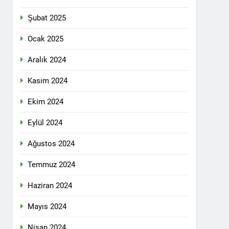
n ili Kızıltepe ilçe kongresi yapıldı.
Şubat 2025
ti Meclisi 12 Nisan 2025 tarihinde Ankara
ı kamuoyu ile paylaşmayı kararlaştırdı.
Ocak 2025
Aralık 2024
1 Yıl Ago
Kasım 2024
DİLDİĞİ ADİL BİR DÜZEN UMUDUMUZU
Ekim 2024
dılar: Halepçe Soykırımının Yaraları,
Eylül 2024
Ağustos 2024
larını içermiyor.
Temmuz 2024
Haziran 2024
feshi en başta Kürt halkının yararına
Mayıs 2024
Nisan 2024