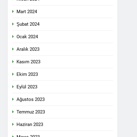
 selamlıyoruz Bugün 8 Mart Dünya
Mart 2024
Şubat 2024
Ocak 2024
ilgi için teşekkür ediyoruz.
Aralık 2023
Kasım 2023
tadoğu’nun Geleceğinde Belirsizlikler”
Ekim 2023
Eylül 2023
ezine dönüşmektedir”
Ağustos 2023
KLAMASI YAPTI
Temmuz 2023
 konferans Dünya Anadil Günü’nü HAK-
Haziran 2023