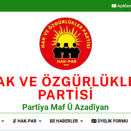
Açıkla
AK VE ÖZGÜRLÜKL
PARTİSİ
Partîya Maf Û Azadîyan
HAK-PAR
HABERLER
ÜYELIK FORMU