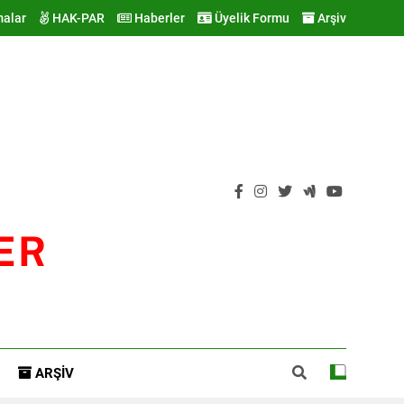
malar
HAK-PAR
Haberler
Üyelik Formu
Arşiv
ER
ARŞIV