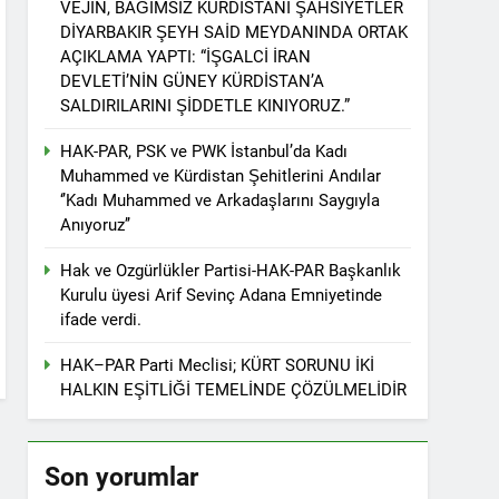
VEJÎN, BAĞIMSIZ KÜRDİSTANİ ŞAHSİYETLER
r. 1 EYLÜL DÜNYA BARIŞ GÜNÜ KUTLU OLSUN
DİYARBAKIR ŞEYH SAİD MEYDANINDA ORTAK
AÇIKLAMA YAPTI: “İŞGALCİ İRAN
DEVLETİ’NİN GÜNEY KÜRDİSTAN’A
SALDIRILARINI ŞİDDETLE KINIYORUZ.”
ziyaret etti
HAK-PAR, PSK ve PWK İstanbul’da Kadı
Muhammed ve Kürdistan Şehitlerini Andılar
‘’Kadı Muhammed ve Arkadaşlarını Saygıyla
Anıyoruz’’
tos 2025’te Hewler’de KDP ALAKAD ile
Hak ve Ozgürlükler Partisi-HAK-PAR Başkanlık
Kurulu üyesi Arif Sevinç Adana Emniyetinde
İNDEN ASLA VAZ GEÇMEYECEKTİR.’
ifade verdi.
HAK–PAR Parti Meclisi; KÜRT SORUNU İKİ
 vaz geçmedi
HALKIN EŞİTLİĞİ TEMELİNDE ÇÖZÜLMELİDİR
Divê Kurd li dora polîtîkayên neteweyî
Son yorumlar