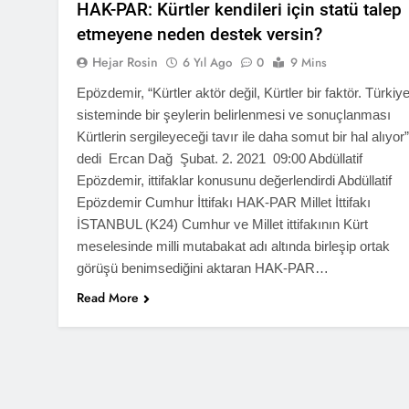
HAK-PAR: Kürtler kendileri için statü talep
Barış ancak 
etmeyene neden destek versin?
11 Ay Ago
Hejar Rosin
6 Yıl Ago
0
9 Mins
Hak ve Özgürl
11 Ay Ago
Epözdemir, “Kürtler aktör değil, Kürtler bir faktör. Türkiy
Hak ve Özgürl
sisteminde bir şeylerin belirlenmesi ve sonuçlanması
11 Ay Ago
Kürtlerin sergileyeceği tavır ile daha somut bir hal alıyor”
HAK-PAR Heye
dedi Ercan Dağ Şubat. 2. 2021 09:00 Abdüllatif
11 Ay Ago
Epözdemir, ittifaklar konusunu değerlendirdi Abdüllatif
HAK-PAR Heye
Epözdemir Cumhur İttifakı HAK-PAR Millet İttifakı
görüştü
İSTANBUL (K24) Cumhur ve Millet ittifakının Kürt
12 Ay Ago
meselesinde milli mutabakat adı altında birleşip ortak
HAK-PAR Baş
görüşü benimsediğini aktaran HAK-PAR…
12 Ay Ago
Read More
Lozan Antlaşm
1 Yıl Ago
MECLÎSA PARTİY
yên rast bibin 
1 Yıl Ago