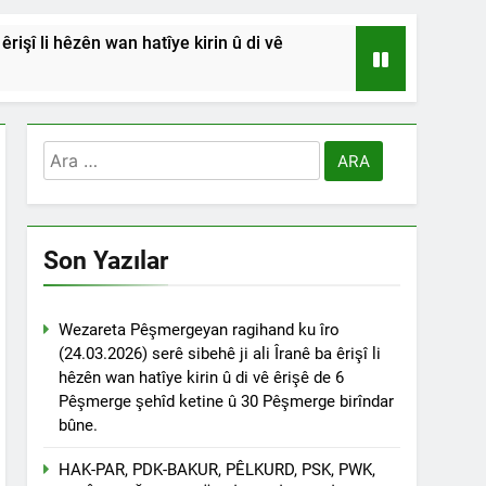
işî li hêzên wan hatîye kirin û di vê
HSİYETLER DİYARBAKIR ŞEYH SAİD
RDİSTAN’A SALDIRILARINI ŞİDDETLE
Arama:
Andılar ‘’Kadı Muhammed ve
Son Yazılar
na Emniyetinde ifade verdi.
ÇÖZÜLMELİDİR
Wezareta Pêşmergeyan ragihand ku îro
(24.03.2026) serê sibehê ji ali Îranê ba êrişî li
tif haklarından vaz geçmesini isteyenlere
hêzên wan hatîye kirin û di vê êrişê de 6
 toplantıya Genel Başkan Düzgün Kaplan’da
Pêşmerge şehîd ketine û 30 Pêşmerge birîndar
bûne.
esinde” konferansının birinci oturumunda
 Dr. Bülent Küçük ülkede ve ortadoğu’da
HAK-PAR, PDK-BAKUR, PÊLKURD, PSK, PWK,