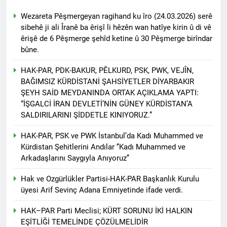
asla vaz geçmedi
MECLÎSA PARTİYA HAK-
Wezareta Pêşmergeyan ragihand ku îro (24.03.2026) serê
PARê: Têkçûna heyî têkçûna
sibehê ji ali Îranê ba êrişî li hêzên wan hatîye kirin û di vê
rê û polîtîkayên xelet in. Divê
1 Yıl Ago
êrişê de 6 Pêşmerge şehîd ketine û 30 Pêşmerge birîndar
Kurd li dora polîtîkayên
YENİLEN YANLIŞ YOL VE
neteweyî yên rast bibin yek.
bûne.
YÖNTEMLERDİR. KÜRTLER
DOĞRU, ULUSAL
1 Yıl Ago
HAK-PAR, PDK-BAKUR, PÊLKURD, PSK, PWK, VEJÎN,
POLİTİKALAR ETRAFINDA
HAK-PAR Genel Başkanı
BAĞIMSIZ KÜRDİSTANİ ŞAHSİYETLER DİYARBAKIR
KENETLENMELİ
Düzgün Kaplan’ın Kurdistan
ŞEYH SAİD MEYDANINDA ORTAK AÇIKLAMA YAPTI:
partileri Hak ve Özgürlükler
1 Yıl Ago
“İŞGALCİ İRAN DEVLETİ’NİN GÜNEY KÜRDİSTAN’A
Partisi (HAK-PAR), Kürdistan
HAK-PAR MERKEZİ KADIN
SALDIRILARINI ŞİDDETLE KINIYORUZ.”
Demokrat Partisi – Türkiye
KOMİSYONU HEWLER’DE
(KDP-T), Kürdistan Sosyalist
ENKS Yİ ZİYARET ETTİ
1 Yıl Ago
Partisi (PSK) ve Kürdistan
HAK-PAR, PSK ve PWK İstanbul’da Kadı Muhammed ve
HAK-PAR KADIN HEYETİ
Yurtseverler Partisi
Kürdistan Şehitlerini Andılar ‘’Kadı Muhammed ve
HEWLER’DE HİZBÊN
(PWK)’nin ortaklaşa Van da
Arkadaşlarını Saygıyla Anıyoruz’’
ZEHMETKEŞÊN
düzenledikleri çalıştayda
1 Yıl Ago
KURDİSTANÊ KADIN
yaptığı konuşma:
HAK-PAR KADIN HEYETİ
Hak ve Ozgürlükler Partisi-HAK-PAR Başkanlık Kurulu
MECLİSİ ÜYELERİ İLE
ALAKAD’I ZİYARET ETTİ.
üyesi Arif Sevinç Adana Emniyetinde ifade verdi.
GÖRÜŞTÜ
1 Yıl Ago
HAK-PAR kadın komisyonu
HAK–PAR Parti Meclisi; KÜRT SORUNU İKİ HALKIN
üyesi Berin Eren
EŞİTLİĞİ TEMELİNDE ÇÖZÜLMELİDİR