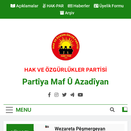
Skip
Açıklamalar
HAK-PAR
Haberler
Üyelik Formu
to
Arşiv
content
HAK VE ÖZGÜRLÜKLER PARTİSİ
Partîya Maf Û Azadîyan
MENU
Wezareta Pêşmergeyan