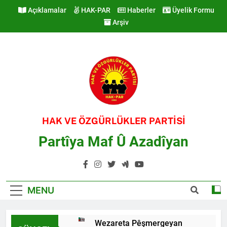
Skip
Açıklamalar
HAK-PAR
Haberler
Üyelik Formu
to
Arşiv
content
HAK VE ÖZGÜRLÜKLER PARTİSİ
Partîya Maf Û Azadîyan
MENU
Wezareta Pêşmergeyan