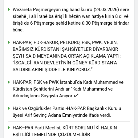
asla vaz geçmedi
MECLÎSA PARTİYA HAK-
Wezareta Pêşmergeyan ragihand ku îro (24.03.2026) serê
PARê: Têkçûna heyî têkçûna
sibehê ji ali Îranê ba êrişî li hêzên wan hatîye kirin û di vê
rê û polîtîkayên xelet in. Divê
1 Yıl Ago
êrişê de 6 Pêşmerge şehîd ketine û 30 Pêşmerge birîndar
Kurd li dora polîtîkayên
YENİLEN YANLIŞ YOL VE
neteweyî yên rast bibin yek.
bûne.
YÖNTEMLERDİR. KÜRTLER
DOĞRU, ULUSAL
1 Yıl Ago
HAK-PAR, PDK-BAKUR, PÊLKURD, PSK, PWK, VEJÎN,
POLİTİKALAR ETRAFINDA
HAK-PAR Genel Başkanı
BAĞIMSIZ KÜRDİSTANİ ŞAHSİYETLER DİYARBAKIR
KENETLENMELİ
Düzgün Kaplan’ın Kurdistan
ŞEYH SAİD MEYDANINDA ORTAK AÇIKLAMA YAPTI:
partileri Hak ve Özgürlükler
1 Yıl Ago
“İŞGALCİ İRAN DEVLETİ’NİN GÜNEY KÜRDİSTAN’A
Partisi (HAK-PAR), Kürdistan
HAK-PAR MERKEZİ KADIN
SALDIRILARINI ŞİDDETLE KINIYORUZ.”
Demokrat Partisi – Türkiye
KOMİSYONU HEWLER’DE
(KDP-T), Kürdistan Sosyalist
ENKS Yİ ZİYARET ETTİ
1 Yıl Ago
Partisi (PSK) ve Kürdistan
HAK-PAR, PSK ve PWK İstanbul’da Kadı Muhammed ve
HAK-PAR KADIN HEYETİ
Yurtseverler Partisi
Kürdistan Şehitlerini Andılar ‘’Kadı Muhammed ve
HEWLER’DE HİZBÊN
(PWK)’nin ortaklaşa Van da
Arkadaşlarını Saygıyla Anıyoruz’’
ZEHMETKEŞÊN
düzenledikleri çalıştayda
1 Yıl Ago
KURDİSTANÊ KADIN
yaptığı konuşma:
HAK-PAR KADIN HEYETİ
Hak ve Ozgürlükler Partisi-HAK-PAR Başkanlık Kurulu
MECLİSİ ÜYELERİ İLE
ALAKAD’I ZİYARET ETTİ.
üyesi Arif Sevinç Adana Emniyetinde ifade verdi.
GÖRÜŞTÜ
1 Yıl Ago
HAK–PAR Parti Meclisi; KÜRT SORUNU İKİ HALKIN
HAK-PAR kadın komisyonu
üyesi Berin Eren
EŞİTLİĞİ TEMELİNDE ÇÖZÜLMELİDİR