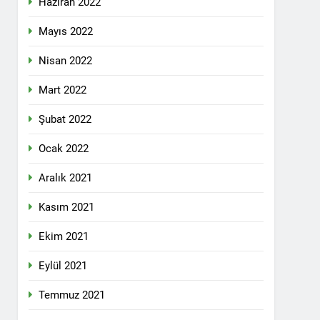
Haziran 2022
lefonda görüştü.
Mayıs 2022
Nisan 2022
nkara Genel Merkez’de toplandı.
Mart 2022
Şubat 2022
mail’i kutladı.
Ocak 2022
Aralık 2021
Kasım 2021
Ekim 2021
YOLLARLA VE DİYALOĞLA ÇÖZÜLMELİDİR
Eylül 2021
dından, 23 Aralık 2024 tarihinde saat
 genel başkanı Bayram Bozyel’in açılış
Temmuz 2021
ürkçesini ise HAK-PAR Genel başkan