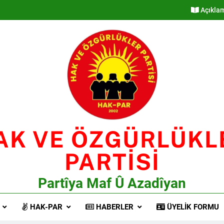
Açıkla
AK VE ÖZGÜRLÜKL
PARTİSİ
Partîya Maf Û Azadîyan
HAK-PAR
HABERLER
ÜYELIK FORMU