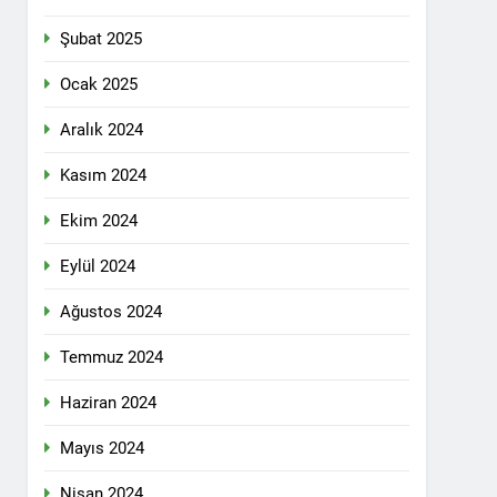
n ili Kızıltepe ilçe kongresi yapıldı.
Şubat 2025
ti Meclisi 12 Nisan 2025 tarihinde Ankara
ı kamuoyu ile paylaşmayı kararlaştırdı.
Ocak 2025
Aralık 2024
1 Yıl Ago
Kasım 2024
DİLDİĞİ ADİL BİR DÜZEN UMUDUMUZU
Ekim 2024
dılar: Halepçe Soykırımının Yaraları,
Eylül 2024
Ağustos 2024
larını içermiyor.
Temmuz 2024
Haziran 2024
feshi en başta Kürt halkının yararına
Mayıs 2024
Nisan 2024