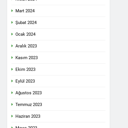
 selamlıyoruz Bugün 8 Mart Dünya
Mart 2024
Şubat 2024
Ocak 2024
ilgi için teşekkür ediyoruz.
Aralık 2023
Kasım 2023
tadoğu’nun Geleceğinde Belirsizlikler”
Ekim 2023
Eylül 2023
ezine dönüşmektedir”
Ağustos 2023
KLAMASI YAPTI
Temmuz 2023
 konferans Dünya Anadil Günü’nü HAK-
Haziran 2023