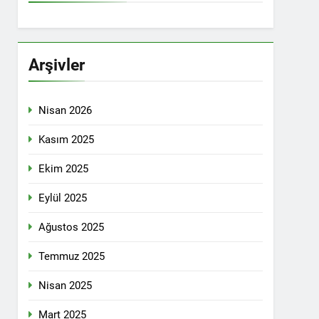
İTİKALAR ETRAFINDA KENETLENMELİ
Partisi (HAK-PAR), Kürdistan Demokrat
rler Partisi (PWK)’nin ortaklaşa Van da
Arşivler
Nisan 2026
KADIN MECLİSİ ÜYELERİ İLE GÖRÜŞTÜ
Kasım 2025
Ekim 2025
konuğu oldu.
Eylül 2025
Ağustos 2025
Yeni Dönem Stratejileri” üzerine bir
Temmuz 2025
kendinden sonra, Hamburg kentinde de
Nisan 2025
etti.
Mart 2025