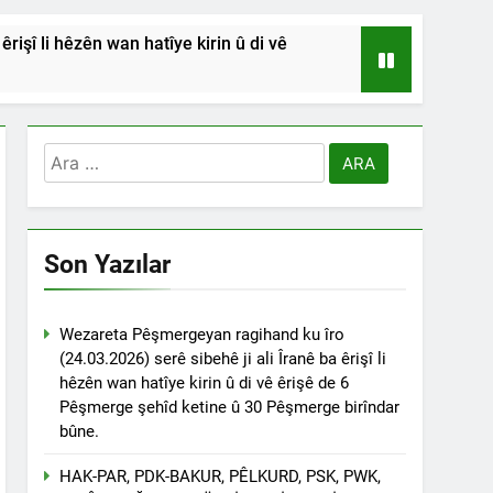
işî li hêzên wan hatîye kirin û di vê
HSİYETLER DİYARBAKIR ŞEYH SAİD
RDİSTAN’A SALDIRILARINI ŞİDDETLE
Arama:
Andılar ‘’Kadı Muhammed ve
Son Yazılar
na Emniyetinde ifade verdi.
ÇÖZÜLMELİDİR
Wezareta Pêşmergeyan ragihand ku îro
(24.03.2026) serê sibehê ji ali Îranê ba êrişî li
tif haklarından vaz geçmesini isteyenlere
hêzên wan hatîye kirin û di vê êrişê de 6
 toplantıya Genel Başkan Düzgün Kaplan’da
Pêşmerge şehîd ketine û 30 Pêşmerge birîndar
bûne.
esinde” konferansının birinci oturumunda
 Dr. Bülent Küçük ülkede ve ortadoğu’da
HAK-PAR, PDK-BAKUR, PÊLKURD, PSK, PWK,