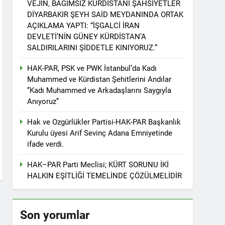
VEJÎN, BAĞIMSIZ KÜRDİSTANİ ŞAHSİYETLER
r. 1 EYLÜL DÜNYA BARIŞ GÜNÜ KUTLU OLSUN
DİYARBAKIR ŞEYH SAİD MEYDANINDA ORTAK
AÇIKLAMA YAPTI: “İŞGALCİ İRAN
DEVLETİ’NİN GÜNEY KÜRDİSTAN’A
SALDIRILARINI ŞİDDETLE KINIYORUZ.”
ziyaret etti
HAK-PAR, PSK ve PWK İstanbul’da Kadı
Muhammed ve Kürdistan Şehitlerini Andılar
‘’Kadı Muhammed ve Arkadaşlarını Saygıyla
Anıyoruz’’
tos 2025’te Hewler’de KDP ALAKAD ile
Hak ve Ozgürlükler Partisi-HAK-PAR Başkanlık
Kurulu üyesi Arif Sevinç Adana Emniyetinde
İNDEN ASLA VAZ GEÇMEYECEKTİR.’
ifade verdi.
HAK–PAR Parti Meclisi; KÜRT SORUNU İKİ
 vaz geçmedi
HALKIN EŞİTLİĞİ TEMELİNDE ÇÖZÜLMELİDİR
Divê Kurd li dora polîtîkayên neteweyî
Son yorumlar