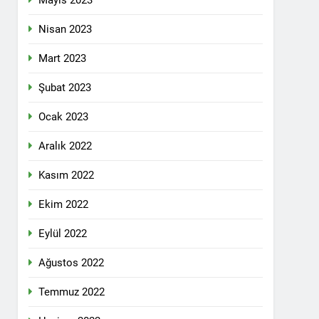
Mayıs 2023
pleri etrafında birleşmeli
Nisan 2023
Mart 2023
Şubat 2023
Ocak 2023
i dil olsun.
Aralık 2022
Kasım 2022
id ve 47 arkadaşını saygıyla anıyoruz
Ekim 2022
î li ber kolonyalîzmê netewînin bi rêzdarî
Eylül 2022
Ağustos 2022
E ME
Temmuz 2022
ŞIK SAÇMAYA DEVAM EDİYOR