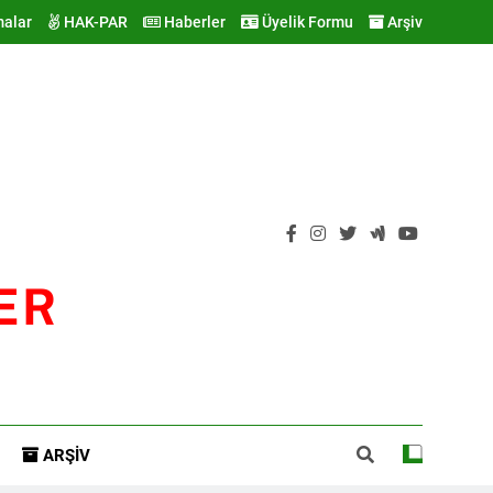
malar
HAK-PAR
Haberler
Üyelik Formu
Arşiv
ER
ARŞIV