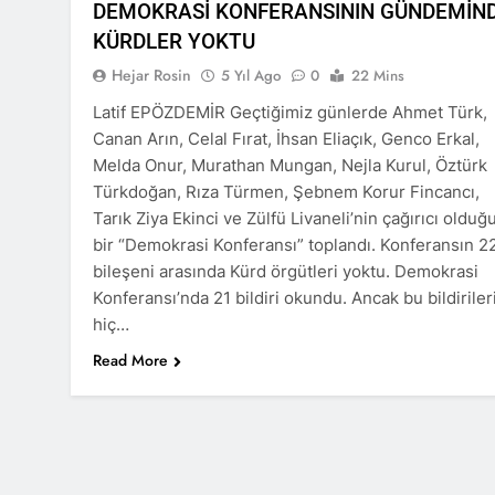
DEMOKRASİ KONFERANSININ GÜNDEMİN
Barış ancak 
KÜRDLER YOKTU
11 Ay Ago
Hejar Rosin
5 Yıl Ago
0
22 Mins
Hak ve Özgürl
11 Ay Ago
Latif EPÖZDEMİR Geçtiğimiz günlerde Ahmet Türk,
Hak ve Özgürl
Canan Arın, Celal Fırat, İhsan Eliaçık, Genco Erkal,
11 Ay Ago
Melda Onur, Murathan Mungan, Nejla Kurul, Öztürk
HAK-PAR Heye
Türkdoğan, Rıza Türmen, Şebnem Korur Fincancı,
12 Ay Ago
Tarık Ziya Ekinci ve Zülfü Livaneli’nin çağırıcı olduğ
HAK-PAR Heye
bir “Demokrasi Konferansı” toplandı. Konferansın 2
görüştü
bileşeni arasında Kürd örgütleri yoktu. Demokrasi
12 Ay Ago
Konferansı’nda 21 bildiri okundu. Ancak bu bildiriler
HAK-PAR Baş
hiç…
12 Ay Ago
Read More
Lozan Antlaşm
1 Yıl Ago
MECLÎSA PARTİY
yên rast bibin 
1 Yıl Ago