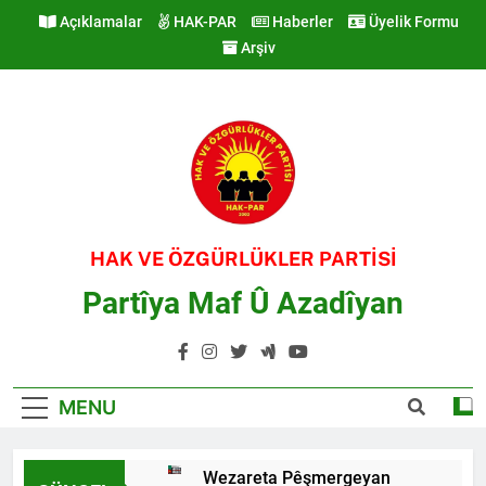
Skip
Açıklamalar
HAK-PAR
Haberler
Üyelik Formu
to
Arşiv
content
HAK VE ÖZGÜRLÜKLER PARTİSİ
Partîya Maf Û Azadîyan
MENU
Wezareta Pêşmergeyan