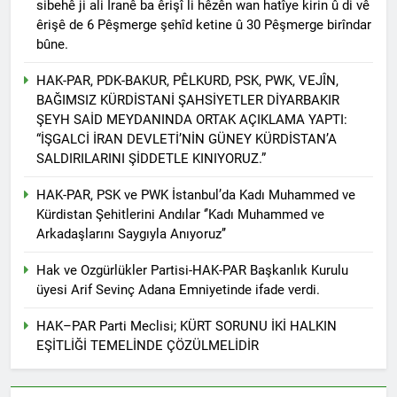
sibehê ji ali Îranê ba êrişî li hêzên wan hatîye kirin û di vê
asla vaz geçmedi
MECLÎSA PARTİYA HAK-
êrişê de 6 Pêşmerge şehîd ketine û 30 Pêşmerge birîndar
PARê: Têkçûna heyî têkçûna
bûne.
rê û polîtîkayên xelet in. Divê
1 Yıl Ago
Kurd li dora polîtîkayên
YENİLEN YANLIŞ YOL VE
HAK-PAR, PDK-BAKUR, PÊLKURD, PSK, PWK, VEJÎN,
neteweyî yên rast bibin yek.
YÖNTEMLERDİR. KÜRTLER
BAĞIMSIZ KÜRDİSTANİ ŞAHSİYETLER DİYARBAKIR
DOĞRU, ULUSAL
1 Yıl Ago
ŞEYH SAİD MEYDANINDA ORTAK AÇIKLAMA YAPTI:
POLİTİKALAR ETRAFINDA
HAK-PAR Genel Başkanı
“İŞGALCİ İRAN DEVLETİ’NİN GÜNEY KÜRDİSTAN’A
KENETLENMELİ
Düzgün Kaplan’ın Kurdistan
SALDIRILARINI ŞİDDETLE KINIYORUZ.”
partileri Hak ve Özgürlükler
1 Yıl Ago
Partisi (HAK-PAR), Kürdistan
HAK-PAR MERKEZİ KADIN
HAK-PAR, PSK ve PWK İstanbul’da Kadı Muhammed ve
Demokrat Partisi – Türkiye
KOMİSYONU HEWLER’DE
Kürdistan Şehitlerini Andılar ‘’Kadı Muhammed ve
(KDP-T), Kürdistan Sosyalist
ENKS Yİ ZİYARET ETTİ
1 Yıl Ago
Arkadaşlarını Saygıyla Anıyoruz’’
Partisi (PSK) ve Kürdistan
HAK-PAR KADIN HEYETİ
Yurtseverler Partisi
HEWLER’DE HİZBÊN
(PWK)’nin ortaklaşa Van da
Hak ve Ozgürlükler Partisi-HAK-PAR Başkanlık Kurulu
ZEHMETKEŞÊN
düzenledikleri çalıştayda
üyesi Arif Sevinç Adana Emniyetinde ifade verdi.
1 Yıl Ago
KURDİSTANÊ KADIN
yaptığı konuşma:
HAK-PAR KADIN HEYETİ
MECLİSİ ÜYELERİ İLE
HAK–PAR Parti Meclisi; KÜRT SORUNU İKİ HALKIN
ALAKAD’I ZİYARET ETTİ.
GÖRÜŞTÜ
EŞİTLİĞİ TEMELİNDE ÇÖZÜLMELİDİR
1 Yıl Ago
HAK-PAR kadın komisyonu
üyesi Berin Eren