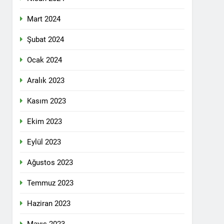
 selamlıyoruz Bugün 8 Mart Dünya
Mart 2024
Şubat 2024
Ocak 2024
ilgi için teşekkür ediyoruz.
Aralık 2023
Kasım 2023
tadoğu’nun Geleceğinde Belirsizlikler”
Ekim 2023
Eylül 2023
ezine dönüşmektedir”
Ağustos 2023
KLAMASI YAPTI
Temmuz 2023
 konferans Dünya Anadil Günü’nü HAK-
Haziran 2023