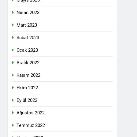
Mayıs 2023
pleri etrafında birleşmeli
Nisan 2023
Mart 2023
Şubat 2023
Ocak 2023
i dil olsun.
Aralık 2022
Kasım 2022
id ve 47 arkadaşını saygıyla anıyoruz
Ekim 2022
î li ber kolonyalîzmê netewînin bi rêzdarî
Eylül 2022
Ağustos 2022
E ME
Temmuz 2022
ŞIK SAÇMAYA DEVAM EDİYOR