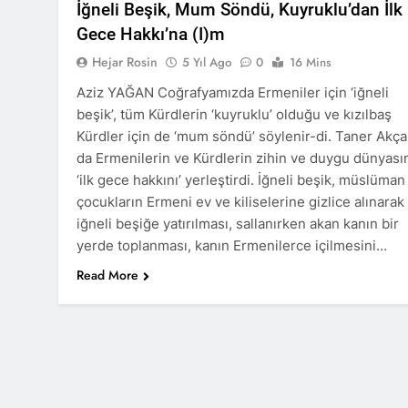
İğneli Beşik, Mum Söndü, Kuyruklu’dan İlk
Barış ancak 
Gece Hakkı’na (I)m
11 Ay Ago
Hejar Rosin
5 Yıl Ago
0
16 Mins
Hak ve Özgürl
11 Ay Ago
Aziz YAĞAN Coğrafyamızda Ermeniler için ‘iğneli
Hak ve Özgürl
beşik’, tüm Kürdlerin ‘kuyruklu’ olduğu ve kızılbaş
11 Ay Ago
Kürdler için de ‘mum söndü’ söylenir-di. Taner Akç
HAK-PAR Heye
da Ermenilerin ve Kürdlerin zihin ve duygu dünyası
11 Ay Ago
‘ilk gece hakkını’ yerleştirdi. İğneli beşik, müslüman
HAK-PAR Heye
çocukların Ermeni ev ve kiliselerine gizlice alınarak
görüştü
iğneli beşiğe yatırılması, sallanırken akan kanın bir
12 Ay Ago
yerde toplanması, kanın Ermenilerce içilmesini…
HAK-PAR Baş
Read More
12 Ay Ago
Lozan Antlaşm
1 Yıl Ago
MECLÎSA PARTİY
yên rast bibin 
1 Yıl Ago