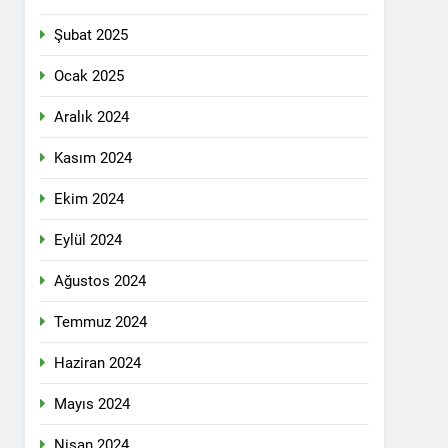
n ili Kızıltepe ilçe kongresi yapıldı.
Şubat 2025
ti Meclisi 12 Nisan 2025 tarihinde Ankara
ı kamuoyu ile paylaşmayı kararlaştırdı.
Ocak 2025
Aralık 2024
1 Yıl Ago
Kasım 2024
DİLDİĞİ ADİL BİR DÜZEN UMUDUMUZU
Ekim 2024
dılar: Halepçe Soykırımının Yaraları,
Eylül 2024
Ağustos 2024
larını içermiyor.
Temmuz 2024
Haziran 2024
feshi en başta Kürt halkının yararına
Mayıs 2024
Nisan 2024