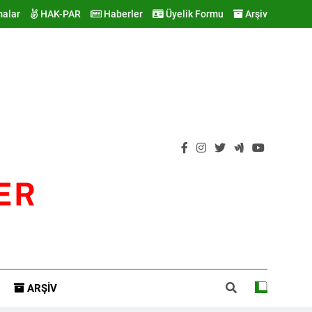
malar
HAK-PAR
Haberler
Üyelik Formu
Arşiv
ER
ARŞIV