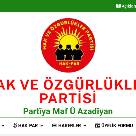
Açıkla
AK VE ÖZGÜRLÜKL
PARTİSİ
Partîya Maf Û Azadîyan
HAK-PAR
HABERLER
ÜYELIK FORMU