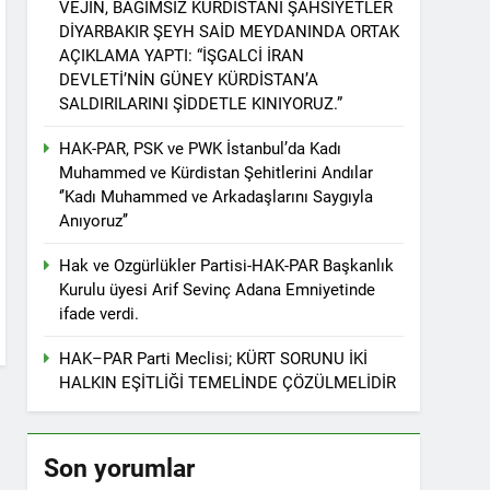
VEJÎN, BAĞIMSIZ KÜRDİSTANİ ŞAHSİYETLER
r. 1 EYLÜL DÜNYA BARIŞ GÜNÜ KUTLU OLSUN
DİYARBAKIR ŞEYH SAİD MEYDANINDA ORTAK
AÇIKLAMA YAPTI: “İŞGALCİ İRAN
DEVLETİ’NİN GÜNEY KÜRDİSTAN’A
SALDIRILARINI ŞİDDETLE KINIYORUZ.”
ziyaret etti
HAK-PAR, PSK ve PWK İstanbul’da Kadı
Muhammed ve Kürdistan Şehitlerini Andılar
‘’Kadı Muhammed ve Arkadaşlarını Saygıyla
Anıyoruz’’
tos 2025’te Hewler’de KDP ALAKAD ile
Hak ve Ozgürlükler Partisi-HAK-PAR Başkanlık
Kurulu üyesi Arif Sevinç Adana Emniyetinde
İNDEN ASLA VAZ GEÇMEYECEKTİR.’
ifade verdi.
HAK–PAR Parti Meclisi; KÜRT SORUNU İKİ
 vaz geçmedi
HALKIN EŞİTLİĞİ TEMELİNDE ÇÖZÜLMELİDİR
Divê Kurd li dora polîtîkayên neteweyî
Son yorumlar