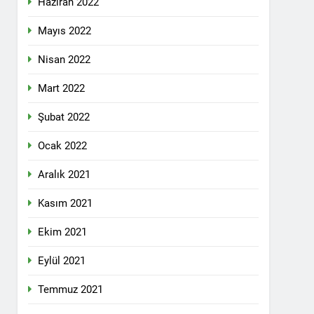
Haziran 2022
lefonda görüştü.
Mayıs 2022
Nisan 2022
nkara Genel Merkez’de toplandı.
Mart 2022
Şubat 2022
mail’i kutladı.
Ocak 2022
Aralık 2021
Kasım 2021
Ekim 2021
YOLLARLA VE DİYALOĞLA ÇÖZÜLMELİDİR
Eylül 2021
dından, 23 Aralık 2024 tarihinde saat
 genel başkanı Bayram Bozyel’in açılış
Temmuz 2021
ürkçesini ise HAK-PAR Genel başkan