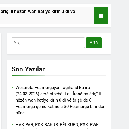
işî li hêzên wan hatîye kirin û di vê
HSİYETLER DİYARBAKIR ŞEYH SAİD
RDİSTAN’A SALDIRILARINI ŞİDDETLE
Arama:
Andılar ‘’Kadı Muhammed ve
Son Yazılar
na Emniyetinde ifade verdi.
ÇÖZÜLMELİDİR
Wezareta Pêşmergeyan ragihand ku îro
(24.03.2026) serê sibehê ji ali Îranê ba êrişî li
tif haklarından vaz geçmesini isteyenlere
hêzên wan hatîye kirin û di vê êrişê de 6
 toplantıya Genel Başkan Düzgün Kaplan’da
Pêşmerge şehîd ketine û 30 Pêşmerge birîndar
bûne.
esinde” konferansının birinci oturumunda
 Dr. Bülent Küçük ülkede ve ortadoğu’da
HAK-PAR, PDK-BAKUR, PÊLKURD, PSK, PWK,