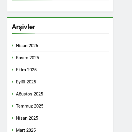
İTİKALAR ETRAFINDA KENETLENMELİ
Partisi (HAK-PAR), Kürdistan Demokrat
rler Partisi (PWK)’nin ortaklaşa Van da
Arşivler
Nisan 2026
KADIN MECLİSİ ÜYELERİ İLE GÖRÜŞTÜ
Kasım 2025
Ekim 2025
konuğu oldu.
Eylül 2025
Ağustos 2025
Yeni Dönem Stratejileri” üzerine bir
Temmuz 2025
kendinden sonra, Hamburg kentinde de
Nisan 2025
etti.
Mart 2025