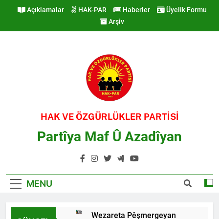
Skip
Açıklamalar
HAK-PAR
Haberler
Üyelik Formu
to
Arşiv
content
HAK VE ÖZGÜRLÜKLER PARTİSİ
Partîya Maf Û Azadîyan
MENU
Wezareta Pêşmergeyan