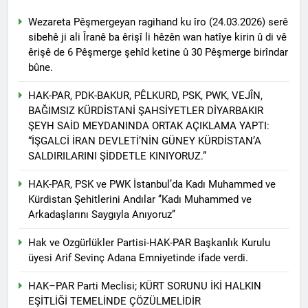
asla vaz geçmedi
MECLÎSA PARTİYA HAK-
Wezareta Pêşmergeyan ragihand ku îro (24.03.2026) serê
PARê: Têkçûna heyî têkçûna
sibehê ji ali Îranê ba êrişî li hêzên wan hatîye kirin û di vê
rê û polîtîkayên xelet in. Divê
1 Yıl Ago
êrişê de 6 Pêşmerge şehîd ketine û 30 Pêşmerge birîndar
Kurd li dora polîtîkayên
YENİLEN YANLIŞ YOL VE
neteweyî yên rast bibin yek.
bûne.
YÖNTEMLERDİR. KÜRTLER
DOĞRU, ULUSAL
1 Yıl Ago
HAK-PAR, PDK-BAKUR, PÊLKURD, PSK, PWK, VEJÎN,
POLİTİKALAR ETRAFINDA
HAK-PAR Genel Başkanı
BAĞIMSIZ KÜRDİSTANİ ŞAHSİYETLER DİYARBAKIR
KENETLENMELİ
Düzgün Kaplan’ın Kurdistan
ŞEYH SAİD MEYDANINDA ORTAK AÇIKLAMA YAPTI:
partileri Hak ve Özgürlükler
1 Yıl Ago
“İŞGALCİ İRAN DEVLETİ’NİN GÜNEY KÜRDİSTAN’A
Partisi (HAK-PAR), Kürdistan
HAK-PAR MERKEZİ KADIN
SALDIRILARINI ŞİDDETLE KINIYORUZ.”
Demokrat Partisi – Türkiye
KOMİSYONU HEWLER’DE
(KDP-T), Kürdistan Sosyalist
ENKS Yİ ZİYARET ETTİ
1 Yıl Ago
Partisi (PSK) ve Kürdistan
HAK-PAR, PSK ve PWK İstanbul’da Kadı Muhammed ve
HAK-PAR KADIN HEYETİ
Yurtseverler Partisi
Kürdistan Şehitlerini Andılar ‘’Kadı Muhammed ve
HEWLER’DE HİZBÊN
(PWK)’nin ortaklaşa Van da
Arkadaşlarını Saygıyla Anıyoruz’’
ZEHMETKEŞÊN
düzenledikleri çalıştayda
1 Yıl Ago
KURDİSTANÊ KADIN
yaptığı konuşma:
HAK-PAR KADIN HEYETİ
Hak ve Ozgürlükler Partisi-HAK-PAR Başkanlık Kurulu
MECLİSİ ÜYELERİ İLE
ALAKAD’I ZİYARET ETTİ.
üyesi Arif Sevinç Adana Emniyetinde ifade verdi.
GÖRÜŞTÜ
1 Yıl Ago
HAK-PAR kadın komisyonu
HAK–PAR Parti Meclisi; KÜRT SORUNU İKİ HALKIN
üyesi Berin Eren
EŞİTLİĞİ TEMELİNDE ÇÖZÜLMELİDİR