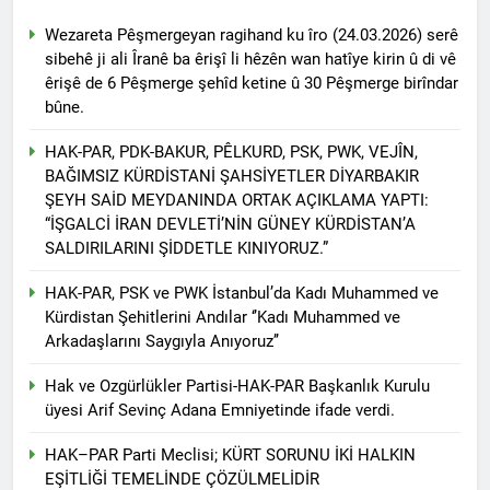
asla vaz geçmedi
MECLÎSA PARTİYA HAK-
Wezareta Pêşmergeyan ragihand ku îro (24.03.2026) serê
PARê: Têkçûna heyî têkçûna
sibehê ji ali Îranê ba êrişî li hêzên wan hatîye kirin û di vê
rê û polîtîkayên xelet in. Divê
1 Yıl Ago
êrişê de 6 Pêşmerge şehîd ketine û 30 Pêşmerge birîndar
Kurd li dora polîtîkayên
YENİLEN YANLIŞ YOL VE
neteweyî yên rast bibin yek.
bûne.
YÖNTEMLERDİR. KÜRTLER
DOĞRU, ULUSAL
1 Yıl Ago
HAK-PAR, PDK-BAKUR, PÊLKURD, PSK, PWK, VEJÎN,
POLİTİKALAR ETRAFINDA
HAK-PAR Genel Başkanı
BAĞIMSIZ KÜRDİSTANİ ŞAHSİYETLER DİYARBAKIR
KENETLENMELİ
Düzgün Kaplan’ın Kurdistan
ŞEYH SAİD MEYDANINDA ORTAK AÇIKLAMA YAPTI:
partileri Hak ve Özgürlükler
1 Yıl Ago
“İŞGALCİ İRAN DEVLETİ’NİN GÜNEY KÜRDİSTAN’A
Partisi (HAK-PAR), Kürdistan
HAK-PAR MERKEZİ KADIN
SALDIRILARINI ŞİDDETLE KINIYORUZ.”
Demokrat Partisi – Türkiye
KOMİSYONU HEWLER’DE
(KDP-T), Kürdistan Sosyalist
ENKS Yİ ZİYARET ETTİ
1 Yıl Ago
Partisi (PSK) ve Kürdistan
HAK-PAR, PSK ve PWK İstanbul’da Kadı Muhammed ve
HAK-PAR KADIN HEYETİ
Yurtseverler Partisi
Kürdistan Şehitlerini Andılar ‘’Kadı Muhammed ve
HEWLER’DE HİZBÊN
(PWK)’nin ortaklaşa Van da
Arkadaşlarını Saygıyla Anıyoruz’’
ZEHMETKEŞÊN
düzenledikleri çalıştayda
1 Yıl Ago
KURDİSTANÊ KADIN
yaptığı konuşma:
HAK-PAR KADIN HEYETİ
Hak ve Ozgürlükler Partisi-HAK-PAR Başkanlık Kurulu
MECLİSİ ÜYELERİ İLE
ALAKAD’I ZİYARET ETTİ.
üyesi Arif Sevinç Adana Emniyetinde ifade verdi.
GÖRÜŞTÜ
1 Yıl Ago
HAK-PAR kadın komisyonu
HAK–PAR Parti Meclisi; KÜRT SORUNU İKİ HALKIN
üyesi Berin Eren
EŞİTLİĞİ TEMELİNDE ÇÖZÜLMELİDİR