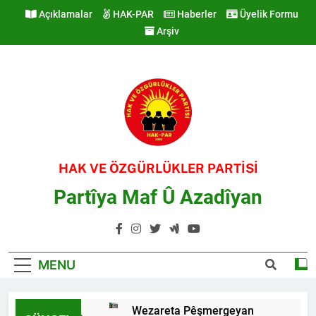
Skip
Açıklamalar
HAK-PAR
Haberler
Üyelik Formu
to
Arşiv
content
HAK VE ÖZGÜRLÜKLER PARTİSİ
Partîya Maf Û Azadîyan
MENU
Wezareta Pêşmergeyan