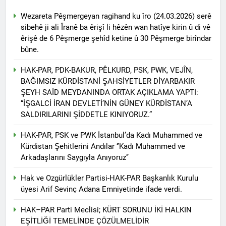
asla vaz geçmedi
MECLÎSA PARTİYA HAK-
Wezareta Pêşmergeyan ragihand ku îro (24.03.2026) serê
PARê: Têkçûna heyî têkçûna
sibehê ji ali Îranê ba êrişî li hêzên wan hatîye kirin û di vê
rê û polîtîkayên xelet in. Divê
1 Yıl Ago
êrişê de 6 Pêşmerge şehîd ketine û 30 Pêşmerge birîndar
Kurd li dora polîtîkayên
YENİLEN YANLIŞ YOL VE
neteweyî yên rast bibin yek.
bûne.
YÖNTEMLERDİR. KÜRTLER
DOĞRU, ULUSAL
1 Yıl Ago
HAK-PAR, PDK-BAKUR, PÊLKURD, PSK, PWK, VEJÎN,
POLİTİKALAR ETRAFINDA
HAK-PAR Genel Başkanı
BAĞIMSIZ KÜRDİSTANİ ŞAHSİYETLER DİYARBAKIR
KENETLENMELİ
Düzgün Kaplan’ın Kurdistan
ŞEYH SAİD MEYDANINDA ORTAK AÇIKLAMA YAPTI:
partileri Hak ve Özgürlükler
1 Yıl Ago
“İŞGALCİ İRAN DEVLETİ’NİN GÜNEY KÜRDİSTAN’A
Partisi (HAK-PAR), Kürdistan
HAK-PAR MERKEZİ KADIN
SALDIRILARINI ŞİDDETLE KINIYORUZ.”
Demokrat Partisi – Türkiye
KOMİSYONU HEWLER’DE
(KDP-T), Kürdistan Sosyalist
ENKS Yİ ZİYARET ETTİ
1 Yıl Ago
Partisi (PSK) ve Kürdistan
HAK-PAR, PSK ve PWK İstanbul’da Kadı Muhammed ve
HAK-PAR KADIN HEYETİ
Yurtseverler Partisi
Kürdistan Şehitlerini Andılar ‘’Kadı Muhammed ve
HEWLER’DE HİZBÊN
(PWK)’nin ortaklaşa Van da
Arkadaşlarını Saygıyla Anıyoruz’’
ZEHMETKEŞÊN
düzenledikleri çalıştayda
1 Yıl Ago
KURDİSTANÊ KADIN
yaptığı konuşma:
HAK-PAR KADIN HEYETİ
Hak ve Ozgürlükler Partisi-HAK-PAR Başkanlık Kurulu
MECLİSİ ÜYELERİ İLE
ALAKAD’I ZİYARET ETTİ.
üyesi Arif Sevinç Adana Emniyetinde ifade verdi.
GÖRÜŞTÜ
1 Yıl Ago
HAK-PAR kadın komisyonu
HAK–PAR Parti Meclisi; KÜRT SORUNU İKİ HALKIN
üyesi Berin Eren
EŞİTLİĞİ TEMELİNDE ÇÖZÜLMELİDİR