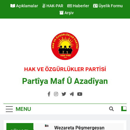
Skip
Açıklamalar
HAK-PAR
Haberler
Üyelik Formu
to
Arşiv
content
HAK VE ÖZGÜRLÜKLER PARTİSİ
Partîya Maf Û Azadîyan
MENU
Wezareta Pêşmergeyan